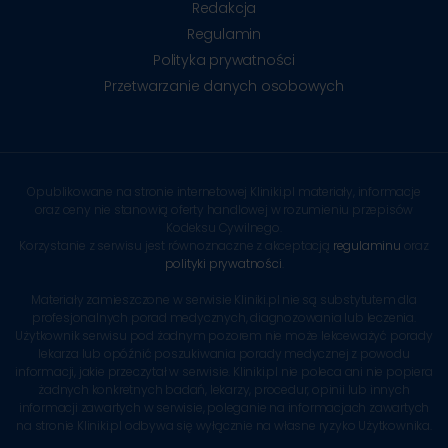
Redakcja
Regulamin
Polityka prywatności
Przetwarzanie danych osobowych
Opublikowane na stronie internetowej Kliniki.pl materiały, informacje
oraz ceny nie stanowią oferty handlowej w rozumieniu przepisów
Kodeksu Cywilnego.
Korzystanie z serwisu jest równoznaczne z akceptacją
regulaminu
oraz
polityki prywatności
.
Materiały zamieszczone w serwisie Kliniki.pl nie są substytutem dla
profesjonalnych porad medycznych, diagnozowania lub leczenia.
Użytkownik serwisu pod żadnym pozorem nie może lekceważyć porady
lekarza lub opóźnić poszukiwania porady medycznej z powodu
informacji, jakie przeczytał w serwisie. Kliniki.pl nie poleca ani nie popiera
żadnych konkretnych badań, lekarzy, procedur, opinii lub innych
informacji zawartych w serwisie, poleganie na informacjach zawartych
na stronie Kliniki.pl odbywa się wyłącznie na własne ryzyko Użytkownika.