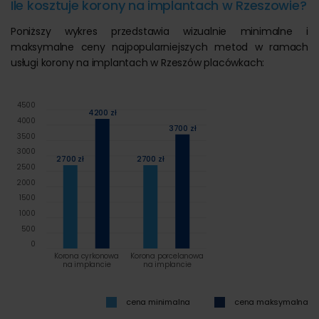
Ile kosztuje korony na implantach w Rzeszowie?
Poniższy wykres przedstawia wizualnie minimalne i
maksymalne ceny najpopularniejszych metod w ramach
usługi korony na implantach w Rzeszów placówkach:
4500
4200 zł
4000
3700 zł
3500
3000
2700 zł
2700 zł
2500
2000
1500
1000
500
0
Korona cyrkonowa
Korona porcelanowa
na implancie
na implancie
cena minimalna
cena maksymalna