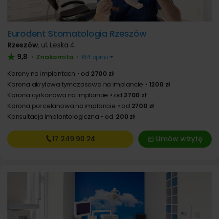
Eurodent Stomatologia Rzeszów
Rzeszów
,
ul. Leska 4
9,8
Znakomita
•
•
164 opinii
Korony na implantach
od
2700 zł
Korona akrylowa tymczasowa na implancie
1200 zł
Korona cyrkonowa na implancie
od
2700 zł
Korona porcelanowa na implancie
od
2700 zł
Konsultacja implantologiczna
od
200 zł
17 249
90 24
Umów wizytę