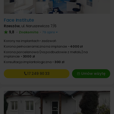
Face Institute
Rzeszów
,
ul. Naruszewicza 7/6
9,8
Znakomita
•
•
79 opinii
Korony na implantach
zadzwoń
Korona pełnoceramiczna na implancie
4000 zł
Korona porcelanowa (na podbudowie z metalu) na
implancie
3000 zł
Konsultacja implantologiczna
300 zł
17 249
90 33
Umów wizytę