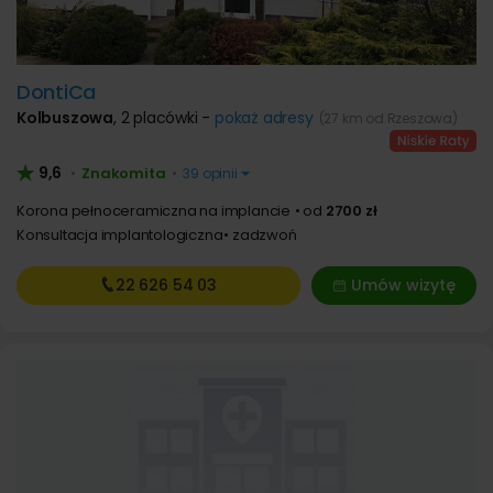
DontiCa
Kolbuszowa
,
2 placówki -
pokaż adresy
(27 km od Rzeszowa)
9,6
Znakomita
•
•
39 opinii
Korona pełnoceramiczna na implancie
od
2700 zł
Konsultacja implantologiczna
zadzwoń
22 626
54 03
Umów wizytę