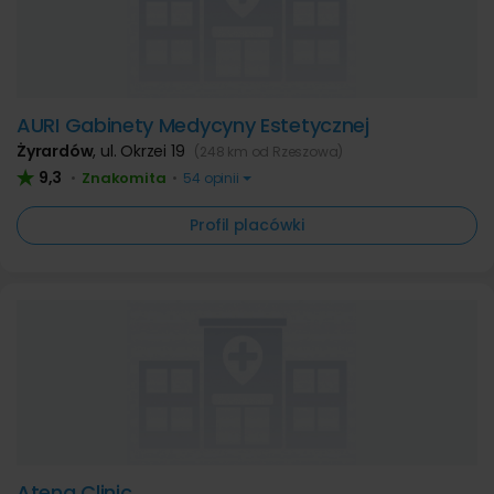
AURI Gabinety Medycyny Estetycznej
Żyrardów
,
ul. Okrzei 19
(248 km od Rzeszowa)
9,3
Znakomita
•
•
54 opinii
Profil placówki
Atena Clinic