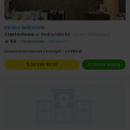
Klinika Bellazone
Częstochowa
,
ul. Kiedrzyńska 64
(221 km od Rzeszowa)
9,6
Znakomita
•
•
216 opinii
Usuwanie brodawek / kurzajek
od
250 zł
34 399
90 30
Umów wizytę