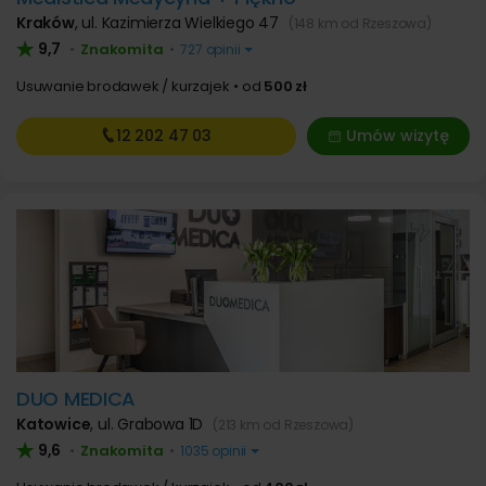
Kraków
,
ul. Kazimierza Wielkiego 47
(148 km od Rzeszowa)
9,7
Znakomita
•
•
727 opinii
Usuwanie brodawek / kurzajek
od
500 zł
12 202
47 03
Umów wizytę
DUO MEDICA
Katowice
,
ul. Grabowa 1D
(213 km od Rzeszowa)
9,6
Znakomita
•
•
1035 opinii