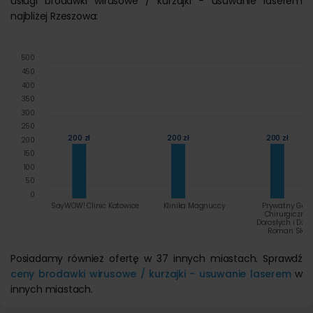
usługi brodawki wirusowe / kurzajki - usuwanie laserem
najbliżej Rzeszowa:
500
450
400
350
300
250
200 zł
200 zł
200 zł
200
150
100
50
0
SayWOW! Clinic Katowice
Klinika Magnuccy
Prywatny Gab
Chirurgiczny 
Dorosłych i Dziec
Roman Sław
Posiadamy również ofertę w 37 innych miastach. Sprawdź
ceny brodawki wirusowe / kurzajki - usuwanie laserem
w
innych miastach.