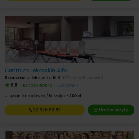
Centrum Lekarskie Alfa
Skoczów
,
ul. Morcinka 16 B
(231 km od Rzeszowa)
8,8
Bardzo dobra
•
•
320 opinii
Usuwanie brodawek / kurzajek
200 zł
22 626
50 87
Umów wizytę