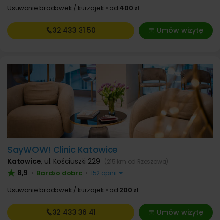
Usuwanie brodawek / kurzajek
od
400 zł
32 433
31 50
Umów wizytę
SayWOW! Clinic Katowice
Katowice
,
ul. Kościuszki 229
(215 km od Rzeszowa)
8,9
Bardzo dobra
•
•
152 opinii
Usuwanie brodawek / kurzajek
od
200 zł
32 433
36 41
Umów wizytę