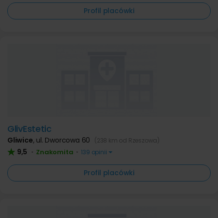
Profil placówki
GlivEstetic
Gliwice
,
ul. Dworcowa 60
(238 km od Rzeszowa)
9,5
Znakomita
•
•
139 opinii
Profil placówki