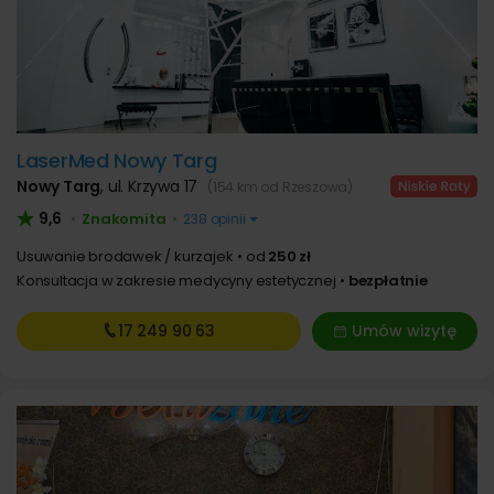
LaserMed Nowy Targ
Nowy Targ
,
ul. Krzywa 17
(154 km od Rzeszowa)
9,6
Znakomita
•
•
238 opinii
Usuwanie brodawek / kurzajek
od
250 zł
Konsultacja w zakresie medycyny estetycznej
bezpłatnie
17 249
90 63
Umów wizytę