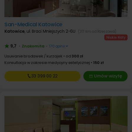
San-Medical Katowice
Katowice
,
ul. Braci Mniejszych 2-6U
(217 km od Rzeszowa)
9,7
Znakomita
•
•
170 opinii
Usuwanie brodawek / kurzajek
od
300 zł
Konsultacja w zakresie medycyny estetycznej
150 zł
33 399
00 22
Umów wizytę