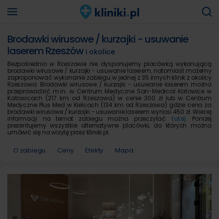
Brodawki wirusowe / kurzajki - usuwanie
laserem Rzeszów
i okolice
Bezpośrednio w Rzeszowie nie dysponujemy placówką wykonującą
brodawki wirusowe / kurzajki - usuwanie laserem, natomiast możemy
zaproponować wykonanie zabiegu w jednej z 35 innych klinik z okolicy
Rzeszowa. Brodawki wirusowe / kurzajki - usuwanie laserem można
przeprowadzić m.in. w Centrum Medyczne San-Medical Katowice w
Katowicach (217 km od Rzeszowa) w cenie 300 zł lub w Centrum
Medyczne Plus Med w Kielcach (134 km od Rzeszowa) gdzie cena za
brodawki wirusowe / kurzajki - usuwanie laserem wynosi 450 zł. Wiecej
informacji na temat zabiegu można przeczytać
tutaj
. Poniżej
prezentujemy wszystkie alternatywne placówki, do których można
umówić się na wizytę przez Kliniki.pl.
O zabiegu
Ceny
Efekty
Mapa