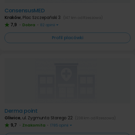
ConsensusMED
Kraków
,
Plac Szczepański 3
(147 km od Rzeszowa)
7,9
Dobra
•
•
82 opinii
Profil placówki
Derma point
Gliwice
,
ul. Zygmunta Starego 22
(238 km od Rzeszowa)
9,7
Znakomita
•
•
1785 opinii