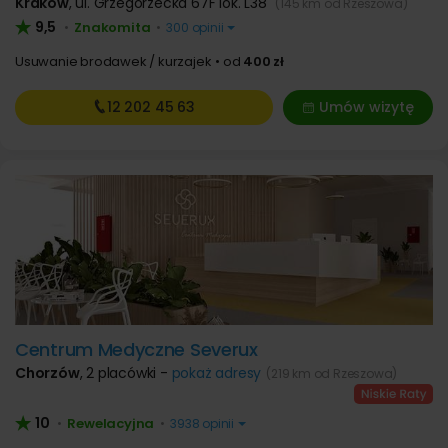
Kraków
,
ul. Grzegórzecka 67F lok. L38
(145 km od Rzeszowa)
9,5
Znakomita
•
•
300 opinii
Usuwanie brodawek / kurzajek
od
400 zł
12 202
45 63
Umów wizytę
Centrum Medyczne Severux
Chorzów
,
2 placówki -
pokaż adresy
(219 km od Rzeszowa)
10
Rewelacyjna
•
•
3938 opinii