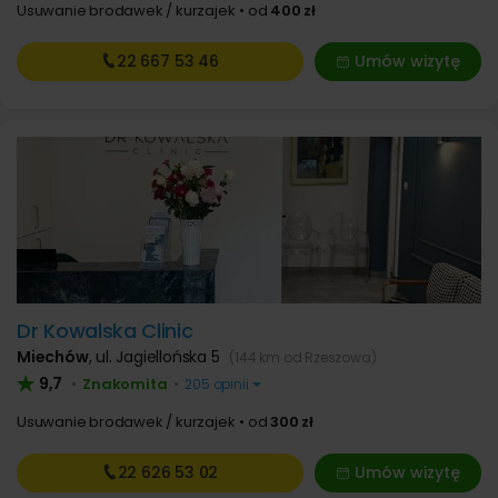
Usuwanie brodawek / kurzajek
od
400 zł
22 667
53 46
Umów wizytę
Dr Kowalska Clinic
Miechów
,
ul. Jagiellońska 5
(144 km od Rzeszowa)
9,7
Znakomita
•
•
205 opinii
Usuwanie brodawek / kurzajek
od
300 zł
22 626
53 02
Umów wizytę