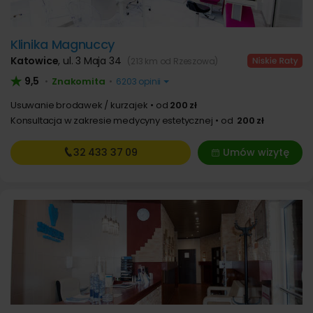
Klinika Magnuccy
Katowice
,
ul. 3 Maja 34
(213 km od Rzeszowa)
9,5
Znakomita
•
•
6203 opinii
Usuwanie brodawek / kurzajek
od
200 zł
Konsultacja w zakresie medycyny estetycznej
od
200 zł
32 433
37 09
Umów wizytę