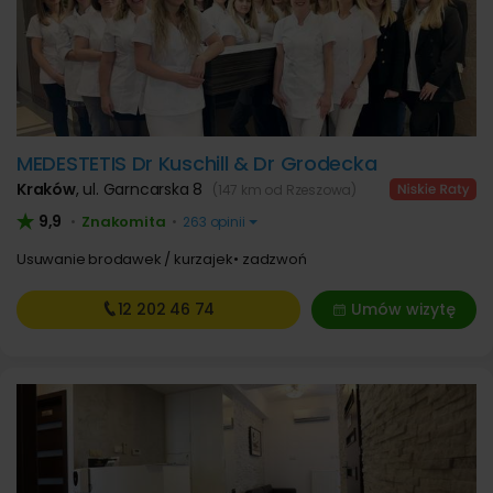
MEDESTETIS Dr Kuschill & Dr Grodecka
Kraków
,
ul. Garncarska 8
(147 km od Rzeszowa)
9,9
Znakomita
•
•
263 opinii
Usuwanie brodawek / kurzajek
zadzwoń
12 202
46 74
Umów wizytę