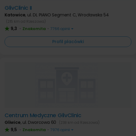
GlivClinic II
Katowice
,
ul. DL PIANO Segment C, Wrocławska 54
(215 km od Rzeszowa)
9,3
Znakomita
•
•
7766 opinii
Profil placówki
Centrum Medyczne GlivClinic
Gliwice
,
ul. Dworcowa 60
(238 km od Rzeszowa)
9,5
Znakomita
•
•
7976 opinii