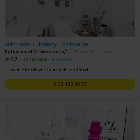
Skin Laser Lubelscy - Katowice
Katowice
,
ul. Mickiewicza 14/2
(213 km od Rzeszowa)
9,7
Znakomita
•
•
1002 opinii
Usuwanie brodawek / kurzajek
od
300 zł
32 433
30 93