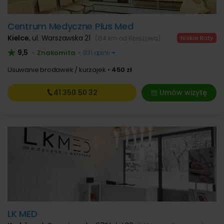
Centrum Medyczne Plus Med
Kielce
,
ul. Warszawska 21
(134 km od Rzeszowa)
9,5
Znakomita
•
•
831 opinii
Usuwanie brodawek / kurzajek
450 zł
41 350
50 32
Umów wizytę
LK MED