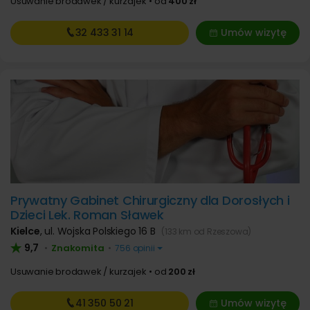
Usuwanie brodawek / kurzajek
od
400 zł
32 433
31 14
Umów wizytę
Prywatny Gabinet Chirurgiczny dla Dorosłych i
Dzieci Lek. Roman Sławek
Kielce
,
ul. Wojska Polskiego 16 B
(133 km od Rzeszowa)
9,7
Znakomita
•
•
756 opinii
Usuwanie brodawek / kurzajek
od
200 zł
41 350
50 21
Umów wizytę