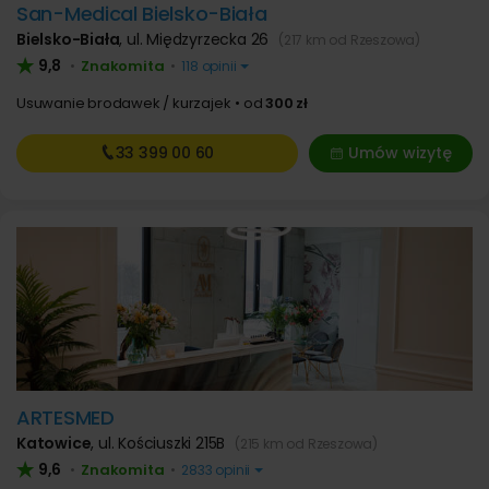
San-Medical Bielsko-Biała
Bielsko-Biała
,
ul. Międzyrzecka 26
(217 km od Rzeszowa)
9,8
Znakomita
•
•
118 opinii
Usuwanie brodawek / kurzajek
od
300 zł
33 399
00 60
Umów wizytę
ARTESMED
Katowice
,
ul. Kościuszki 215B
(215 km od Rzeszowa)
9,6
Znakomita
•
•
2833 opinii