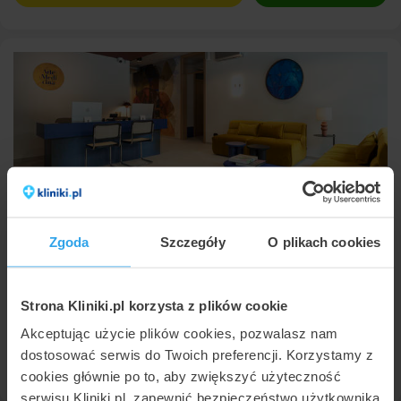
Arte Medicina
Kraków
,
ul. Tadeusza Kościuszki 47 lok. LU5
Zgoda
Szczegóły
O plikach cookies
(148 km od Rzeszowa)
9,9
Znakomita
•
•
322 opinii
Strona Kliniki.pl korzysta z plików cookie
Usuwanie brodawek / kurzajek
500 zł
Akceptując użycie plików cookies, pozwalasz nam
dostosować serwis do Twoich preferencji. Korzystamy z
12 202
46 00
Umów wizytę
cookies głównie po to, aby zwiększyć użyteczność
serwisu Kliniki.pl, zapewnić bezpieczeństwo użytkownika