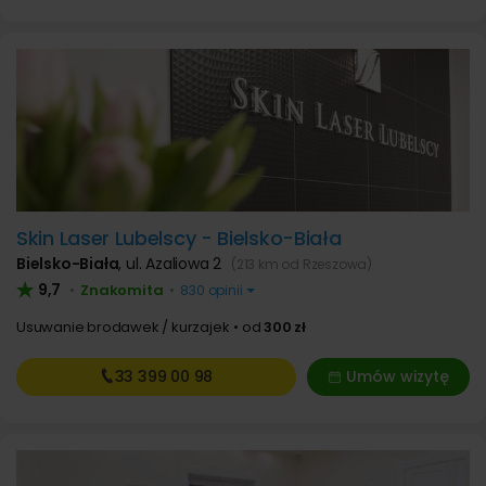
Skin Laser Lubelscy - Bielsko-Biała
Bielsko-Biała
,
ul. Azaliowa 2
(213 km od Rzeszowa)
9,7
Znakomita
•
•
830 opinii
Usuwanie brodawek / kurzajek
od
300 zł
33 399
00 98
Umów wizytę