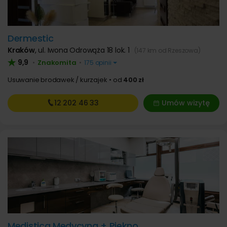
Dermestic
Kraków
,
ul. Iwona Odrowąża 18 lok. 1
(147 km od Rzeszowa)
9,9
Znakomita
•
•
175 opinii
Usuwanie brodawek / kurzajek
od
400 zł
12 202
46 33
Umów wizytę
Medistica Medycyna + Piękno