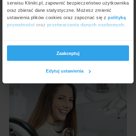
serwisu Kliniki.pl, zapewnić bezpieczeństwo użytkownika
oraz zbierać dane statystyczne. Możesz zmienić
ustawienia plików cookies oraz zapoznać się z
polityką
prywatności
oraz
przetwarzania danych osobowych
.
Wykorzystujemy pliki cookie do spersonalizowania treści
i reklam, aby oferować funkcje społecznościowe i
JULIA WŁOSIŃSKA
Zaakceptuj
analizować ruch w naszej witrynie. Informacje o tym, jak
Chirurgiczne usunięcie uśmiechu dziąsłowego
korzystasz z naszej witryny, udostępniamy partnerom
społecznościowym, reklamowym i analitycznym.
Edytuj ustawienia
Partnerzy mogą połączyć te informacje z innymi danymi
otrzymanymi od Ciebie lub uzyskanymi podczas
korzystania z ich usług.