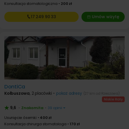
Konsultacja stomatologiczna
200 zł
17 249
90 33
Umów wizytę
DontiCa
Kolbuszowa
,
2 placówki -
pokaż adresy
(27 km od Rzeszowa)
9,6
Znakomita
•
•
39 opinii
Usunięcie ósemki
400 zł
Konsultacja chirurga stomatologa
170 zł