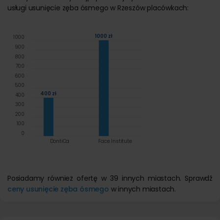
usługi usunięcie zęba ósmego w Rzeszów placówkach:
1000 zł
1000
900
800
700
600
500
400 zł
400
300
200
100
0
DontiCa
Face Institute
Posiadamy również ofertę w 39 innych miastach. Sprawdź
ceny usunięcie zęba ósmego
w innych miastach.