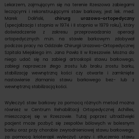
Lekarzem, zajmującym się na terenie Rzeszowa zabiegami
leczącymi i rekonstruującymi staw barkowy, jest lek. med.
Marek Doliński,
chirurg urazowo-ortopedyczny
(specjalizacja I stopnia w 1974 i II stopnia w 1979 roku), który
doświadczenie z zakresu przeprowadzania operacji
ortopedycznych m.in. na stawie barkowym zdobywał
podczas pracy na Oddziale Chirurgii Urazowo-Ortopedycznej
Szpitala Miejskiego im. Jana Pawła II w Rzeszowie. Można do
niego udać się na zabiegi artroskopii stawu barkowego,
zabiegi naprawcze złego zrostu lub braku zrostu barku,
stabilizację wewnętrzną kości czy otwarte i zamknięte
nastawienie złamania stawu barkowego bez- lub z
wewnętrzną stabilizacją kości.
Wyleczyć staw barkowy za pomocą różnych metod można
również w Centrum Rehabilitacji Ortopedycznej Achilles,
mieszczącej się w Rzeszowie. Tutaj poprzez ultradźwięki
pacjent może pozbyć się zespołów bólowych w bolesnym
barku oraz przy chorobie zwyrodnieniowej stawu barkowego,
za pomocą krioterapii wyleczyć urazy i stłuczenia stawu