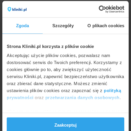
Zgoda
Szczegóły
O plikach cookies
Strona Kliniki.pl korzysta z plików cookie
Akceptując użycie plików cookies, pozwalasz nam
dostosować serwis do Twoich preferencji. Korzystamy z
cookies głównie po to, aby zwiększyć użyteczność
JULIA WŁOSIŃSKA
serwisu Kliniki.pl, zapewnić bezpieczeństwo użytkownika
Alloplastyka stawu barkowego – na czym polega
i kiedy jest stosowana?
oraz zbierać dane statystyczne. Możesz zmienić
ustawienia plików cookies oraz zapoznać się z
polityką
prywatności
oraz
przetwarzania danych osobowych
.
Wykorzystujemy pliki cookie do spersonalizowania treści
i reklam, aby oferować funkcje społecznościowe i
Zaakceptuj
analizować ruch w naszej witrynie. Informacje o tym, jak