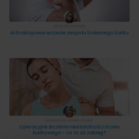
JULIA WŁOSIŃSKA
Artroskopowe leczenie zespołu bolesnego barku
AGNIESZKA KAPKA-PLEWA
Operacyjne leczenie niestabilności stawu
barkowego - co to za zabieg?