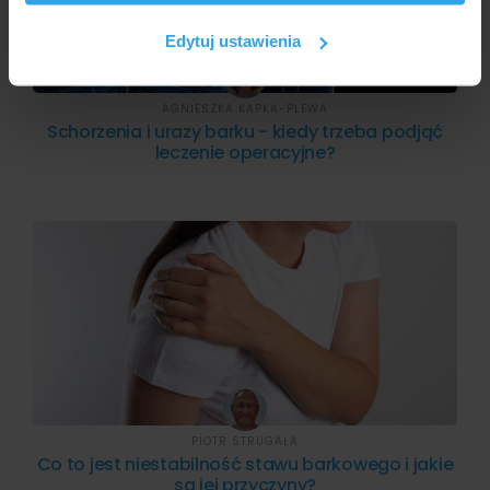
korzystasz z naszej witryny, udostępniamy partnerom
społecznościowym, reklamowym i analitycznym.
Edytuj ustawienia
Partnerzy mogą połączyć te informacje z innymi danymi
otrzymanymi od Ciebie lub uzyskanymi podczas
AGNIESZKA KAPKA-PLEWA
korzystania z ich usług.
Schorzenia i urazy barku - kiedy trzeba podjąć
leczenie operacyjne?
PIOTR STRUGAŁA
Co to jest niestabilność stawu barkowego i jakie
są jej przyczyny?