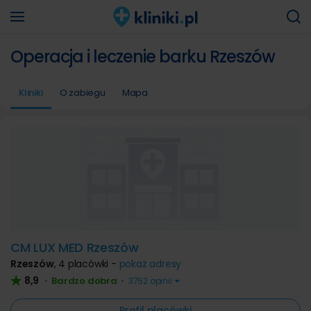
Operacja i leczenie barku Rzeszów
Kliniki
O zabiegu
Mapa
CM LUX MED Rzeszów
Rzeszów
,
4 placówki -
pokaż adresy
8,9
Bardzo dobra
•
•
3752 opinii
Profil placówki