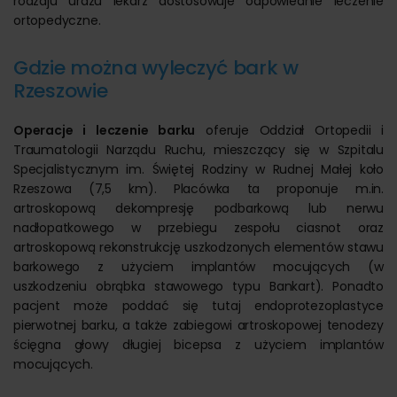
rodzaju urazu lekarz dostosowuje odpowiednie leczenie
ortopedyczne.
Gdzie można wyleczyć bark w
Rzeszowie
Operacje i leczenie barku
oferuje Oddział Ortopedii i
Traumatologii Narządu Ruchu, mieszczący się w Szpitalu
Specjalistycznym im. Świętej Rodziny w Rudnej Małej koło
Rzeszowa (7,5 km). Placówka ta proponuje m.in.
artroskopową dekompresję podbarkową lub nerwu
nadłopatkowego w przebiegu zespołu ciasnot oraz
artroskopową rekonstrukcję uszkodzonych elementów stawu
barkowego z użyciem implantów mocujących (w
uszkodzeniu obrąbka stawowego typu Bankart). Ponadto
pacjent może poddać się tutaj endoprotezoplastyce
pierwotnej barku, a także zabiegowi artroskopowej tenodezy
ścięgna głowy długiej bicepsa z użyciem implantów
mocujących.