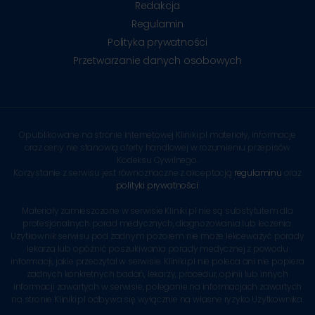
Redakcja
Regulamin
Polityka prywatności
Przetwarzanie danych osobowych
Opublikowane na stronie internetowej Kliniki.pl materiały, informacje
oraz ceny nie stanowią oferty handlowej w rozumieniu przepisów
Kodeksu Cywilnego.
Korzystanie z serwisu jest równoznaczne z akceptacją
regulaminu
oraz
polityki prywatności
.
Materiały zamieszczone w serwisie Kliniki.pl nie są substytutem dla
profesjonalnych porad medycznych, diagnozowania lub leczenia.
Użytkownik serwisu pod żadnym pozorem nie może lekceważyć porady
lekarza lub opóźnić poszukiwania porady medycznej z powodu
informacji, jakie przeczytał w serwisie. Kliniki.pl nie poleca ani nie popiera
żadnych konkretnych badań, lekarzy, procedur, opinii lub innych
informacji zawartych w serwisie, poleganie na informacjach zawartych
na stronie Kliniki.pl odbywa się wyłącznie na własne ryzyko Użytkownika.