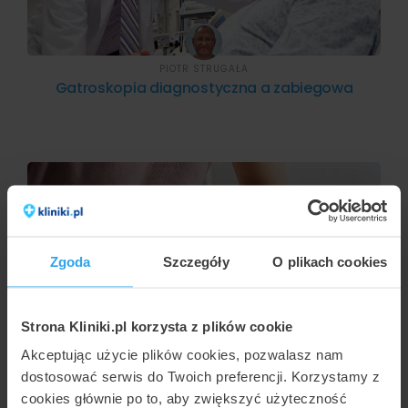
PIOTR STRUGAŁA
Gatroskopia diagnostyczna a zabiegowa
Zgoda
Szczegóły
O plikach cookies
Strona Kliniki.pl korzysta z plików cookie
MARCIN NOWAKOWSKI
Akceptując użycie plików cookies, pozwalasz nam
Gastroskopia diagnostyczna - kiedy wykonuje
dostosować serwis do Twoich preferencji. Korzystamy z
się badanie?
cookies głównie po to, aby zwiększyć użyteczność