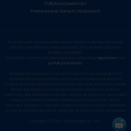
Polityka prywatności
Przetwarzanie danych osobowych
Opublikowane na stronie internetowej Kliniki.pl materiały, informacje
oraz ceny nie stanowią oferty handlowej w rozumieniu przepisów
Kodeksu Cywilnego.
Korzystanie z serwisu jest równoznaczne z akceptacją
regulaminu
oraz
polityki prywatności
.
Materiały zamieszczone w serwisie Kliniki.pl nie są substytutem dla
profesjonalnych porad medycznych, diagnozowania lub leczenia.
Użytkownik serwisu pod żadnym pozorem nie może lekceważyć porady
lekarza lub opóźnić poszukiwania porady medycznej z powodu
informacji, jakie przeczytał w serwisie. Kliniki.pl nie poleca ani nie popiera
żadnych konkretnych badań, lekarzy, procedur, opinii lub innych
informacji zawartych w serwisie, poleganie na informacjach zawartych
na stronie Kliniki.pl odbywa się wyłącznie na własne ryzyko Użytkownika.
Copyright © 2012 - 2026 Kliniki.pl Sp. z o.o.