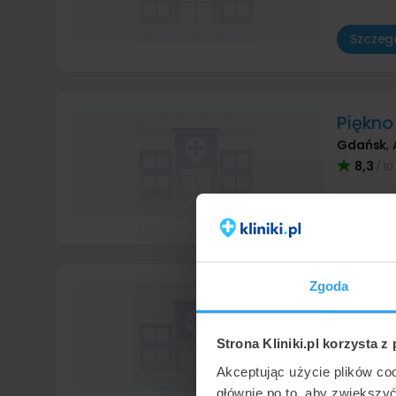
Szczegó
Piękno
Gdańsk
,
8,3
/ 10
Szczegó
Zgoda
Secret
Gdańsk
,
Strona Kliniki.pl korzysta z
Szczegó
Akceptując użycie plików co
głównie po to, aby zwiększy