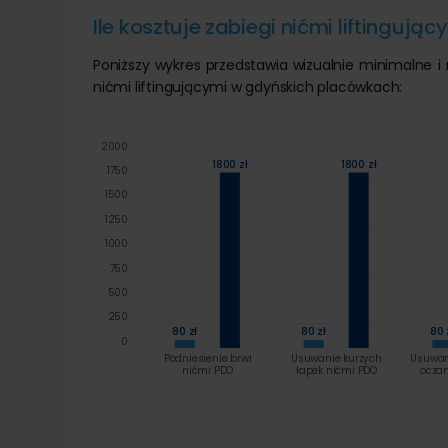
Ile kosztuje zabiegi nićmi liftingują
Poniższy wykres przedstawia wizualnie minimalne 
nićmi liftingującymi w gdyńskich placówkach:
2000
1800 zł
1800 zł
1750
1500
1250
1000
750
500
250
80 zł
80 zł
80 
0
Podniesienie brwi
Usuwanie kurzych
Usuwan
nićmi PDO
łapek nićmi PDO
ocza