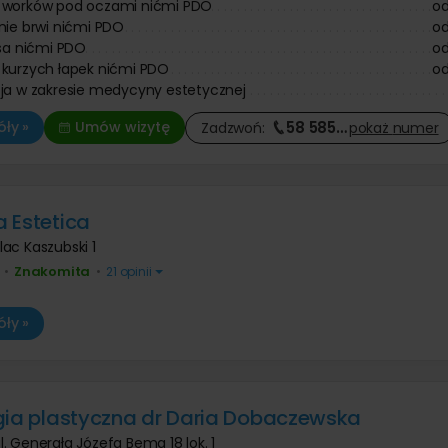
 worków pod oczami nićmi PDO
o
nie brwi nićmi PDO
o
osa nićmi PDO
o
kurzych łapek nićmi PDO
o
ja w zakresie medycyny estetycznej
58 585
…
ły »
Umów wizytę
Zadzwoń:
pokaż
numer
 Estetica
lac Kaszubski 1
Znakomita
•
•
21 opinii
ły »
gia plastyczna dr Daria Dobaczewska
l. Generała Józefa Bema 18 lok. 1