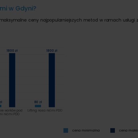
cymi w Gdyni?
i maksymalne ceny najpopularniejszych metod w ramach usługi z
1800 zł
1800 zł
zł
80 zł
ie worków pod
Lifting nosa nićmi PDO
mi nićmi PDO
cena minimalna
cena mak