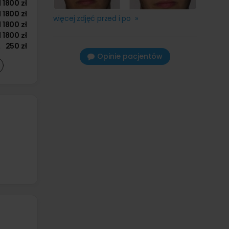
d
1800 zł
d
1800 zł
więcej zdjęć przed i po »
d
1800 zł
d
1800 zł
250 zł
Opinie pacjentów