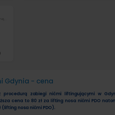
lekarz wykonujący zabiegi medycyny estetycznej, ginekolog-położnik
ł
mi Gdynia - cena
 procedurą zabiegi nićmi liftingującymi w Gdy
ższa cena to 80 zł za lifting nosa nićmi PDO nato
(lifting nosa nićmi PDO).