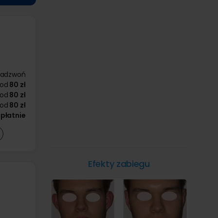
zadzwoń
od
80 zł
od
80 zł
od
80 zł
płatnie
Efekty zabiegu