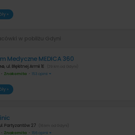
ły »
acówki w pobliżu Gdyni
um Medyczne MEDICA 360
no
,
ul. Błękitnej Armii 1E
(29 km od Gdyni)
Znakomita
•
•
153 opinii
ły »
inic
ul. Partyzantów 27
(16 km od Gdyni)
Znakomita
•
•
156 opinii