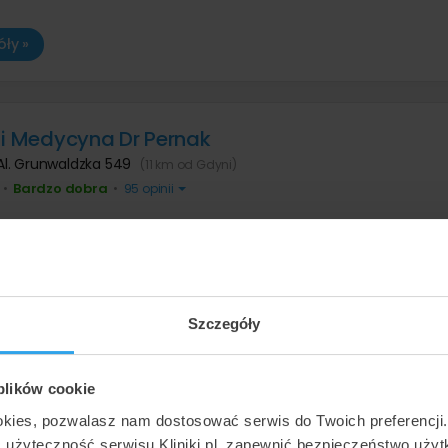
ły »
 i Medycyna Dr Pernak
Al. Grunwaldzka 549
(11 km od Gdyni)
Bardzo dobra
•
•
95 opinii
ły »
Szczegóły
 Avenue
ul. Partyzantów 3
(16 km od Gdyni)
 plików cookie
ły »
okies, pozwalasz nam dostosować serwis do Twoich preferencji
ć użyteczność serwisu Kliniki.pl, zapewnić bezpieczeństwo uży