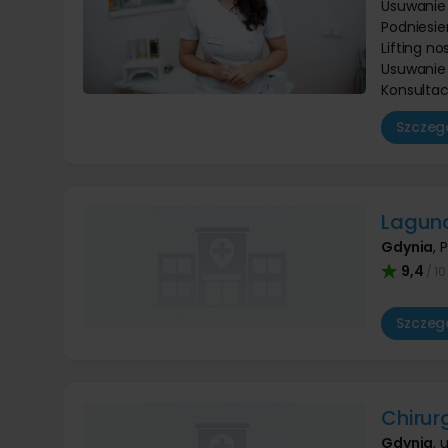
Usuwanie
Podniesie
Lifting n
Usuwanie 
Konsultac
Szczegó
Laguna
Gdynia
,
P
9,4
/ 10
Szczegó
Chirur
Gdynia
,
u