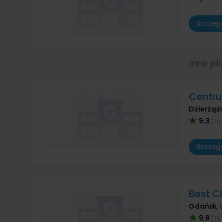
Szczegó
Inne pl
Centr
Dzierżąż
9,3
/ 10
Szczegó
Best Cl
Gdańsk
,
9,8
/ 10