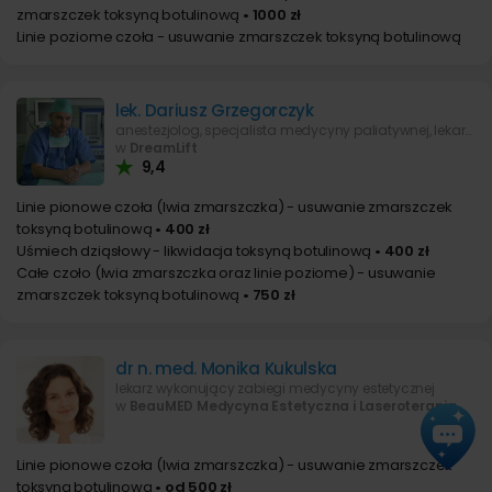
zmarszczek toksyną botulinową
• 1000 zł
Linie poziome czoła - usuwanie zmarszczek toksyną botulinową
lek. Dariusz Grzegorczyk
anestezjolog, specjalista medycyny paliatywnej, lekarz wykonujący zabiegi medycyny estetycznej
w
DreamLift
9,4
Linie pionowe czoła (lwia zmarszczka) - usuwanie zmarszczek
toksyną botulinową
• 400 zł
Uśmiech dziąsłowy - likwidacja toksyną botulinową
• 400 zł
Całe czoło (lwia zmarszczka oraz linie poziome) - usuwanie
zmarszczek toksyną botulinową
• 750 zł
dr n. med. Monika Kukulska
lekarz wykonujący zabiegi medycyny estetycznej
w
BeauMED Medycyna Estetyczna i Laseroterapia
Linie pionowe czoła (lwia zmarszczka) - usuwanie zmarszczek
toksyną botulinową
• od 500 zł