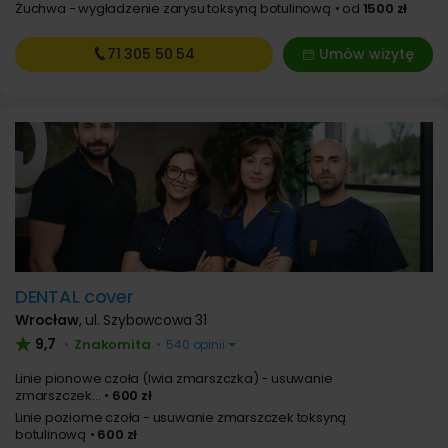
Żuchwa - wygładzenie zarysu toksyną botulinową
od
1500 zł
71 305
50 54
Umów wizytę
DENTAL cover
Wrocław
,
ul. Szybowcowa 31
9,7
Znakomita
•
•
540 opinii
Linie pionowe czoła (lwia zmarszczka) - usuwanie
zmarszczek...
600 zł
Linie poziome czoła - usuwanie zmarszczek toksyną
botulinową
600 zł