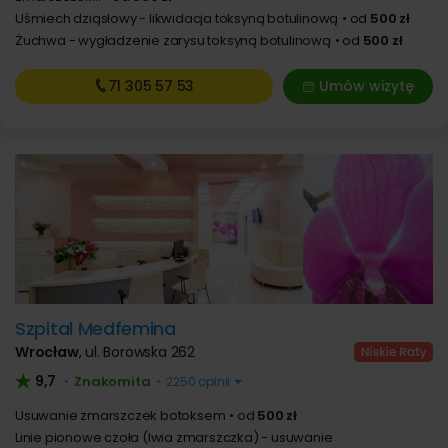
Uśmiech dziąsłowy - likwidacja toksyną botulinową
od
500 zł
Żuchwa - wygładzenie zarysu toksyną botulinową
od
500 zł
71 305
57 53
Umów wizytę
Szpital Medfemina
Wrocław
,
ul. Borowska 262
9,7
Znakomita
•
•
2250 opinii
Usuwanie zmarszczek botoksem
od
500 zł
Linie pionowe czoła (lwia zmarszczka) - usuwanie