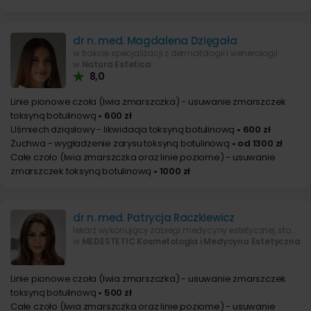
dr n. med. Magdalena Dzięgała
w trakcie specjalizacji z dermatologii i wenerologii
w
Natura Estetica
8,0
Linie pionowe czoła (lwia zmarszczka) - usuwanie zmarszczek
toksyną botulinową
• 600 zł
Uśmiech dziąsłowy - likwidacja toksyną botulinową
• 600 zł
Żuchwa - wygładzenie zarysu toksyną botulinową
• od 1300 zł
Całe czoło (lwia zmarszczka oraz linie poziome) - usuwanie
zmarszczek toksyną botulinową
• 1000 zł
dr n. med. Patrycja Raczkiewicz
lekarz wykonujący zabiegi medycyny estetycznej, stomatolog
w
MEDESTETIC Kosmetologia i Medycyna Estetyczna
Linie pionowe czoła (lwia zmarszczka) - usuwanie zmarszczek
toksyną botulinową
• 500 zł
Całe czoło (lwia zmarszczka oraz linie poziome) - usuwanie