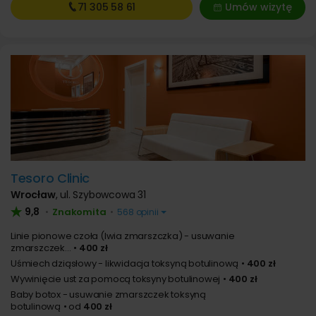
71 305
58 61
Umów wizytę
Tesoro Clinic
Wrocław
,
ul. Szybowcowa 31
9,8
Znakomita
•
•
568 opinii
Linie pionowe czoła (lwia zmarszczka) - usuwanie
zmarszczek...
400 zł
Uśmiech dziąsłowy - likwidacja toksyną botulinową
400 zł
Wywinięcie ust za pomocą toksyny botulinowej
400 zł
Baby botox - usuwanie zmarszczek toksyną
botulinową
od
400 zł