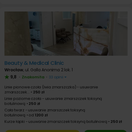
Beauty & Medical Clinic
Wrocław
,
ul. Galla Anonima 2 lok. 1
9,8
Znakomita
•
•
33 opinii
Linie pionowe czoła (lwia zmarszczka) - usuwanie
zmarszczek...
250 zł
Linie poziome czoła - usuwanie zmarszczek toksyną
botulinową
250 zł
Cała twarz - usuwanie zmarszczek toksyną
botulinową
od
1200 zł
Kurze łapki - usuwanie zmarszczek toksyną botulinową
250 zł