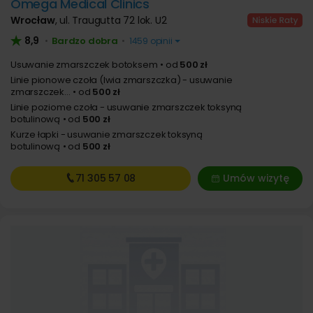
Omega Medical Clinics
Wrocław
,
ul. Traugutta 72 lok. U2
8,9
Bardzo dobra
•
•
1459 opinii
Usuwanie zmarszczek botoksem
od
500 zł
Linie pionowe czoła (lwia zmarszczka) - usuwanie
zmarszczek...
od
500 zł
Linie poziome czoła - usuwanie zmarszczek toksyną
botulinową
od
500 zł
Kurze łapki - usuwanie zmarszczek toksyną
botulinową
od
500 zł
71 305
57 08
Umów wizytę