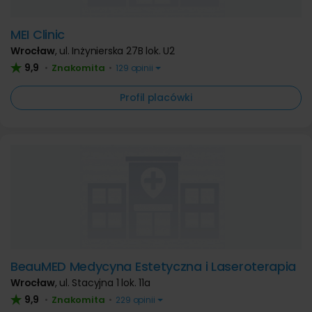
MEI Clinic
Wrocław
,
ul. Inżynierska 27B lok. U2
9,9
Znakomita
•
•
129 opinii
Profil placówki
BeauMED Medycyna Estetyczna i Laseroterapia
Wrocław
,
ul. Stacyjna 1 lok. 11a
9,9
Znakomita
•
•
229 opinii