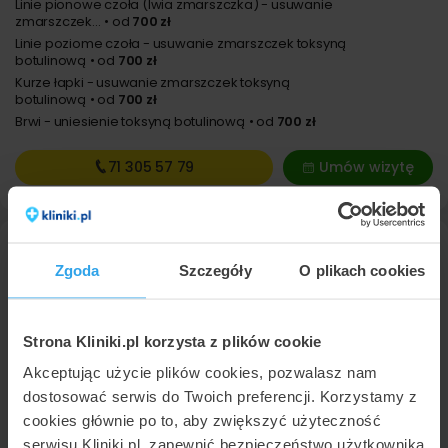
Linie pionowe czoła (lwia zmarszczka) - usuwanie
zmarszczek...
od
700 zł
Linie poziome czoła - usuwanie zmarszczek toksyną
botulinową
od
700 zł
Kurze łapki - usuwanie zmarszczek toksyną
botulinową
od
700 zł
Brwi - uniesienie toksyną botulinową
od
700 zł
71 305
57 79
Umów wizytę
Zgoda
Szczegóły
O plikach cookies
Strona Kliniki.pl korzysta z plików cookie
Akceptując użycie plików cookies, pozwalasz nam
dostosować serwis do Twoich preferencji. Korzystamy z
Doctorpro Wrocław
cookies głównie po to, aby zwiększyć użyteczność
Wrocław
,
ul. Gen. Jana Henryka Dąbrowskiego 40
serwisu Kliniki.pl, zapewnić bezpieczeństwo użytkownika