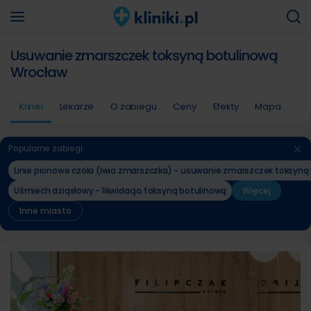
Usuwanie zmarszczek toksyną botulinową
Wrocław
Kliniki
Lekarze
O zabiegu
Ceny
Efekty
Mapa
Popularne zabiegi:
Linie pionowe czoła (lwia zmarszczka) - usuwanie zmarszczek toksyną
Uśmiech dziąsłowy - likwidacja toksyną botulinową
Więcej
Inne miasto