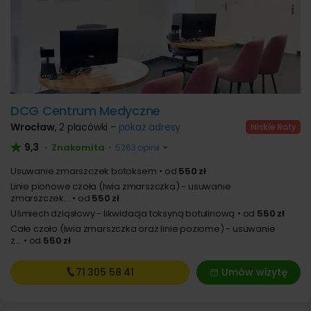
DCG Centrum Medyczne
Wrocław
,
2 placówki -
pokaż adresy
9,3
Znakomita
•
•
5263 opinii
Usuwanie zmarszczek botoksem
od
550 zł
Linie pionowe czoła (lwia zmarszczka) - usuwanie
zmarszczek...
od
550 zł
Uśmiech dziąsłowy - likwidacja toksyną botulinową
od
550 zł
Całe czoło (lwia zmarszczka oraz linie poziome) - usuwanie
z...
od
550 zł
71 305
58 41
Umów wizytę