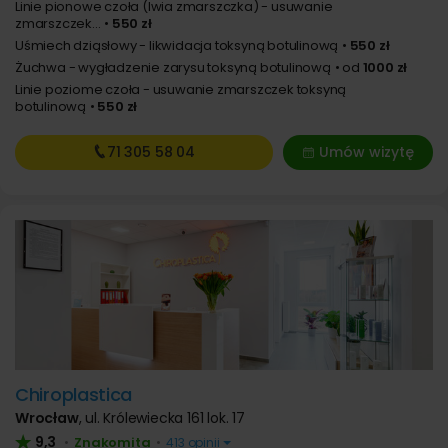
Linie pionowe czoła (lwia zmarszczka) - usuwanie
zmarszczek...
550 zł
Uśmiech dziąsłowy - likwidacja toksyną botulinową
550 zł
Żuchwa - wygładzenie zarysu toksyną botulinową
od
1000 zł
Linie poziome czoła - usuwanie zmarszczek toksyną
botulinową
550 zł
71 305
58 04
Umów wizytę
Chiroplastica
Wrocław
,
ul. Królewiecka 161 lok. 17
9,3
Znakomita
•
•
413 opinii