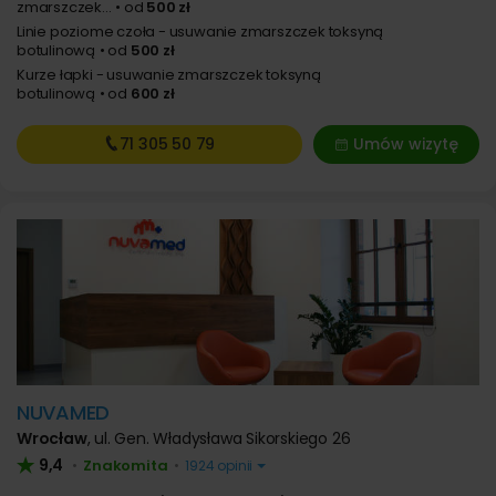
zmarszczek...
od
500 zł
Linie poziome czoła - usuwanie zmarszczek toksyną
botulinową
od
500 zł
Kurze łapki - usuwanie zmarszczek toksyną
botulinową
od
600 zł
71 305
50 79
Umów wizytę
NUVAMED
Wrocław
,
ul. Gen. Władysława Sikorskiego 26
9,4
Znakomita
•
•
1924 opinii