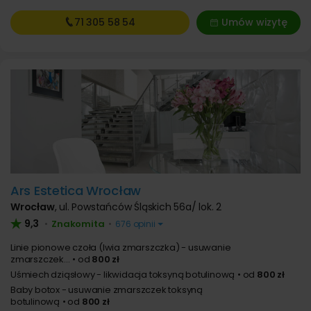
71 305
58 54
Umów wizytę
Ars Estetica Wrocław
Wrocław
,
ul. Powstańców Śląskich 56a/ lok. 2
9,3
Znakomita
•
•
676 opinii
Linie pionowe czoła (lwia zmarszczka) - usuwanie
zmarszczek...
od
800 zł
Uśmiech dziąsłowy - likwidacja toksyną botulinową
od
800 zł
Baby botox - usuwanie zmarszczek toksyną
botulinową
od
800 zł