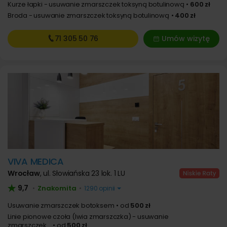
Kurze łapki - usuwanie zmarszczek toksyną botulinową
600 zł
Broda - usuwanie zmarszczek toksyną botulinową
400 zł
71 305
50 76
Umów wizytę
VIVA MEDICA
Wrocław
,
ul. Słowiańska 23 lok. 1 LU
9,7
Znakomita
•
•
1290 opinii
Usuwanie zmarszczek botoksem
od
500 zł
Linie pionowe czoła (lwia zmarszczka) - usuwanie
zmarszczek...
od
500 zł