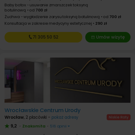
Baby botox - usuwanie zmarszczek toksyną
botulinową
od
700 zł
Żuchwa - wygładzenie zarysu toksyną botulinową
od
700 zł
Konsultacja w zakresie medycyny estetycznej
290 zł
71 305
50 52
Umów wizytę
Wrocławskie Centrum Urody
Wrocław
,
2 placówki -
pokaż adresy
9,2
Znakomita
•
•
516 opinii