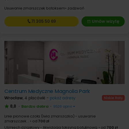
Usuwanie zmarszczek botoksem
zadzwoń
71 305
50 69
Umów wizytę
Centrum Medyczne Magnolia Park
Wrocław
,
4 placówki -
pokaż adresy
8,8
Bardzo dobra
•
•
9526 opinii
Linie pionowe czoła (lwia zmarszczka) - usuwanie
zmarszczek...
od
700 zł
Uśmiech dziąsłowy - likwidacja toksyną botulinową
od
700 zł