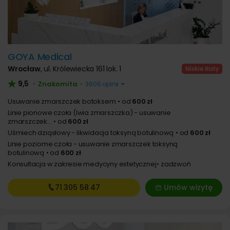
GOYA Medical
Wrocław
,
ul. Królewiecka 161 lok. 1
9,5
Znakomita
•
•
3606 opinii
Usuwanie zmarszczek botoksem
od
600 zł
Linie pionowe czoła (lwia zmarszczka) - usuwanie
zmarszczek...
od
600 zł
Uśmiech dziąsłowy - likwidacja toksyną botulinową
od
600 zł
Linie poziome czoła - usuwanie zmarszczek toksyną
botulinową
od
600 zł
Konsultacja w zakresie medycyny estetycznej
zadzwoń
71 305
58 47
Umów wizytę