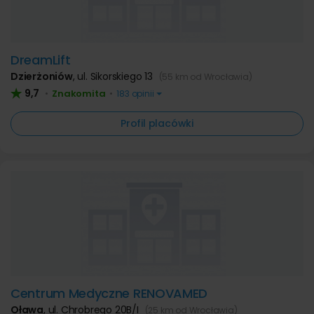
DreamLift
Dzierżoniów
,
ul. Sikorskiego 13
(55 km od Wrocławia)
9,7
Znakomita
•
•
183 opinii
Profil placówki
Centrum Medyczne RENOVAMED
Oława
,
ul. Chrobrego 20B/I
(25 km od Wrocławia)