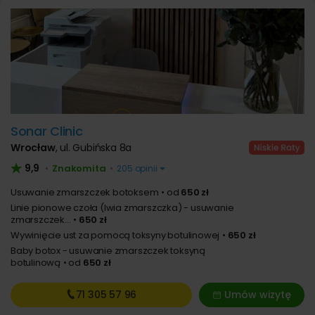
Sonar Clinic
Wrocław
,
ul. Gubińska 8a
9,9
Znakomita
•
•
205 opinii
Usuwanie zmarszczek botoksem
od
650 zł
Linie pionowe czoła (lwia zmarszczka) - usuwanie
zmarszczek...
650 zł
Wywinięcie ust za pomocą toksyny botulinowej
650 zł
Baby botox - usuwanie zmarszczek toksyną
botulinową
od
650 zł
71 305
57 96
Umów wizytę