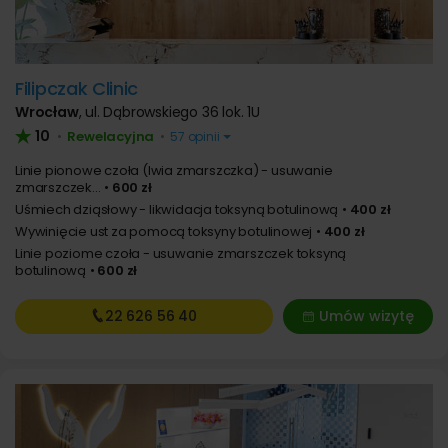
Filipczak Clinic
Wrocław
,
ul. Dąbrowskiego 36 lok. 1U
10
Rewelacyjna
•
•
57 opinii
Linie pionowe czoła (lwia zmarszczka) - usuwanie
zmarszczek...
600 zł
Uśmiech dziąsłowy - likwidacja toksyną botulinową
400 zł
Wywinięcie ust za pomocą toksyny botulinowej
400 zł
Linie poziome czoła - usuwanie zmarszczek toksyną
botulinową
600 zł
22 626
56 40
Umów wizytę