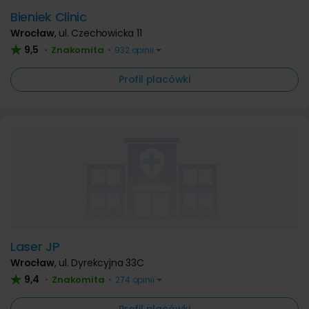
Bieniek Clinic
Wrocław
,
ul. Czechowicka 11
9,5
Znakomita
•
•
932 opinii
Profil placówki
Laser JP
Wrocław
,
ul. Dyrekcyjna 33C
9,4
Znakomita
•
•
274 opinii