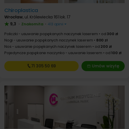
Chiroplastica
Wrocław
,
ul. Królewiecka 161 lok. 17
9,3
Znakomita
•
•
413 opinii
Policzki - usuwanie popękanych naczynek laserem
od
300 zł
Nogi - usuwanie popękanych naczynek laserem
800 zł
Nos - usuwanie popękanych naczynek laserem
od
200 zł
Pojedyncze popękane naczynko - usuwanie laserem
od
100 zł
71 305
50 69
Umów wizytę