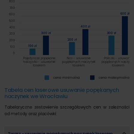
800
700
600 zł
600
500
400 zł
400
300 zł
300 zł
300
200 zł
200
100 zł
100
0
Pojedyncze popękane
Nos - usuwanie
Policzki - usuwanie
naczynko - usuwanie
popękanych naczynek
popękanych naczyne
laserem
laserem
laserem
cena minimalna
cena maksymalna
Tabela cen laserowe usuwanie popękanych
naczynek we Wrocławiu
Tabelaryczne zestawienie szczegółowych cen w zależności
od metody oraz placówki:
Twarz - usuwanie popękanych naczynek laserem