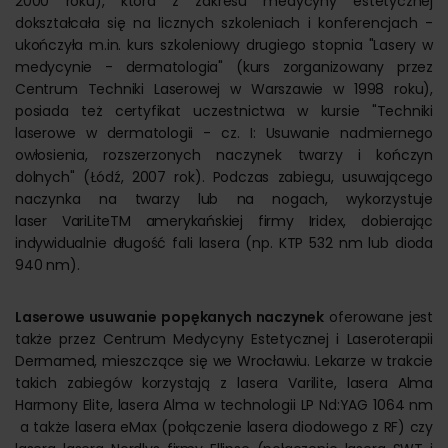
2000 roku), która z zakresu medycyny estetycznej
dokształcała się na licznych szkoleniach i konferencjach -
ukończyła m.in. kurs szkoleniowy drugiego stopnia "Lasery w
medycynie - dermatologia" (kurs zorganizowany przez
Centrum Techniki Laserowej w Warszawie w 1998 roku),
posiada też certyfikat uczestnictwa w kursie "Techniki
laserowe w dermatologii - cz. I: Usuwanie nadmiernego
owłosienia, rozszerzonych naczynek twarzy i kończyn
dolnych" (Łódź, 2007 rok). Podczas zabiegu, usuwającego
naczynka na twarzy lub na nogach, wykorzystuje
laser VariLiteTM amerykańskiej firmy Iridex, dobierając
indywidualnie długość fali lasera (np. KTP 532 nm lub dioda
940 nm).
Laserowe usuwanie popękanych naczynek
oferowane jest
także przez Centrum Medycyny Estetycznej i Laseroterapii
Dermamed, mieszczące się we Wrocławiu. Lekarze w trakcie
takich zabiegów korzystają z lasera Varilite, lasera Alma
Harmony Elite, lasera Alma w technologii LP Nd:YAG 1064 nm
a także lasera eMax (połączenie lasera diodowego z RF) czy