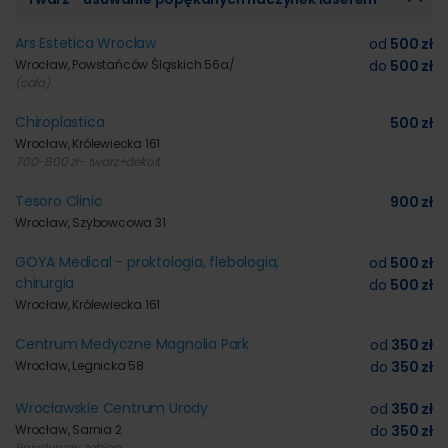
Ars Estetica Wrocław
od
500 zł
Wrocław, Powstańców Śląskich 56a/
do
500 zł
(cała)
Chiroplastica
500 zł
Wrocław, Królewiecka 161
700-800 zł- twarz+dekolt
Tesoro Clinic
900 zł
Wrocław, Szybowcowa 31
GOYA Medical - proktologia, flebologia,
od
500 zł
chirurgia
do
500 zł
Wrocław, Królewiecka 161
Centrum Medyczne Magnolia Park
od
350 zł
Wrocław, Legnicka 58
do
350 zł
Wrocławskie Centrum Urody
od
350 zł
Wrocław, Sarnia 2
do
350 zł
Pojedynczy zabieg