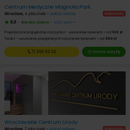
Centrum Medyczne Magnolia Park
Wrocław
,
4 placówki -
pokaż adresy
8,8
Bardzo dobra
•
•
9526 opinii
Pojedyncze popękane naczynko - usuwanie laserem
od
100 zł
Twarz - usuwanie popękanych naczynek laserem
od
350 zł
71 305
50 52
Umów wizytę
Wrocławskie Centrum Urody
Wrocław
,
2 placówki -
pokaż adresy