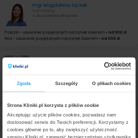
mgr Magdalena Łączek
kosmetolog
w
Ars Estetica Wrocław
Policzki - usuwanie popękanych naczynek laserem
• od 300 zł
Nos - usuwanie popękanych naczynek laserem
• od 200 zł
Katarzyna Korman
kosmetolog
w
Wrocławskie Centrum Urody
Zgoda
Szczegóły
O plikach cookies
Pojedyncze popękane naczynko - usuwanie laserem
• od 100 zł
Twarz - usuwanie popękanych naczynek laserem
• od 350 zł
Strona Kliniki.pl korzysta z plików cookie
lek. Paweł Gołaszewski
Akceptując użycie plików cookies, pozwalasz nam
chirurg ogólny, proktolog, flebolog
dostosować serwis do Twoich preferencji. Korzystamy z
w
GOYA Medical
10
cookies głównie po to, aby zwiększyć użyteczność
serwisu Kliniki.pl, zapewnić bezpieczeństwo użytkownika