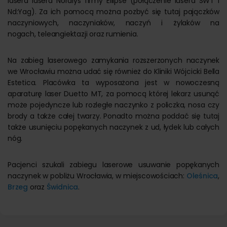
lasera lasera Nordlys firmy Ellipse (połączenie lasera SWT i
Nd:Yag). Za ich pomocą można pozbyć się tutaj pajączków
naczyniowych, naczyniaków, naczyń i żylaków na
nogach, teleangiektazji oraz rumienia.
Na zabieg laserowego zamykania rozszerzonych naczynek
we Wrocławiu można udać się również do Kliniki Wójcicki Bella
Estetica. Placówka ta wyposażona jest w nowoczesną
aparaturę laser Duetto MT, za pomocą której lekarz usunąć
może pojedyncze lub rozległe naczynko z policzka, nosa czy
brody a także całej twarzy. Ponadto można poddać się tutaj
także usunięciu popękanych naczynek z ud, łydek lub całych
nóg.
Pacjenci szukali zabiegu laserowe usuwanie popękanych
naczynek w pobliżu Wrocławia, w miejscowościach:
Oleśnica
,
Brzeg
oraz
Świdnica
.