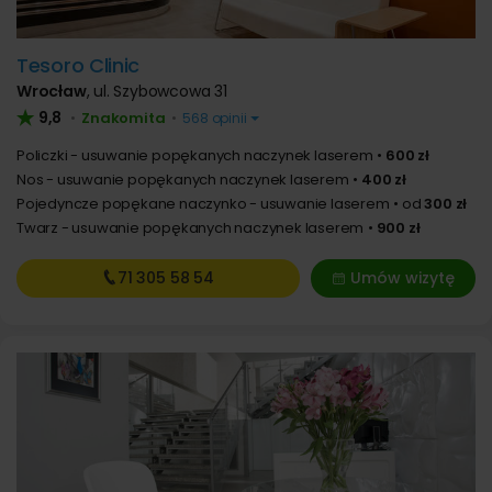
Tesoro Clinic
Wrocław
,
ul. Szybowcowa 31
9,8
Znakomita
•
•
568 opinii
Policzki - usuwanie popękanych naczynek laserem
600 zł
Nos - usuwanie popękanych naczynek laserem
400 zł
Pojedyncze popękane naczynko - usuwanie laserem
od
300 zł
Twarz - usuwanie popękanych naczynek laserem
900 zł
71 305
58 54
Umów wizytę