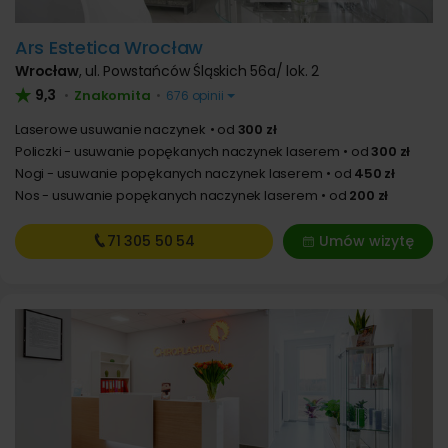
Ars Estetica Wrocław
Wrocław
,
ul. Powstańców Śląskich 56a/ lok. 2
9,3
Znakomita
•
•
676 opinii
Laserowe usuwanie naczynek
od
300 zł
Policzki - usuwanie popękanych naczynek laserem
od
300 zł
Nogi - usuwanie popękanych naczynek laserem
od
450 zł
Nos - usuwanie popękanych naczynek laserem
od
200 zł
71 305
50 54
Umów wizytę