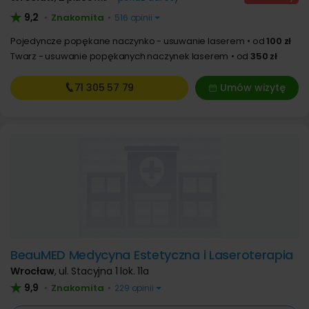
9,2
Znakomita
•
•
516 opinii
Pojedyncze popękane naczynko - usuwanie laserem
od
100 zł
Twarz - usuwanie popękanych naczynek laserem
od
350 zł
71 305
57 79
Umów wizytę
BeauMED Medycyna Estetyczna i Laseroterapia
Wrocław
,
ul. Stacyjna 1 lok. 11a
9,9
Znakomita
•
•
229 opinii