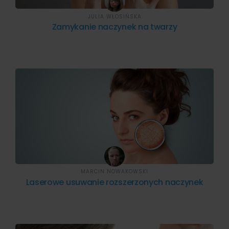
JULIA WŁOSIŃSKA
Zamykanie naczynek na twarzy
MARCIN NOWAKOWSKI
Laserowe usuwanie rozszerzonych naczynek