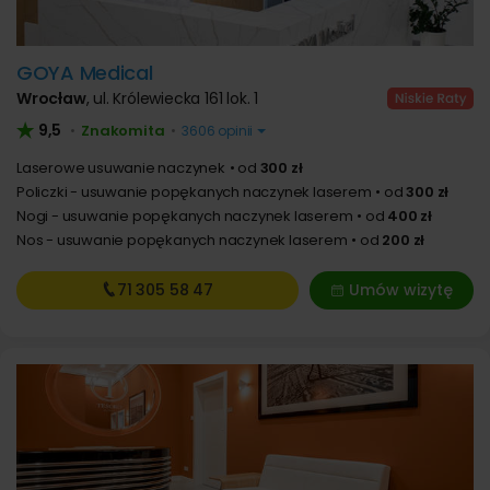
GOYA Medical
Wrocław
,
ul. Królewiecka 161 lok. 1
9,5
Znakomita
•
•
3606 opinii
Laserowe usuwanie naczynek
od
300 zł
Policzki - usuwanie popękanych naczynek laserem
od
300 zł
Nogi - usuwanie popękanych naczynek laserem
od
400 zł
Nos - usuwanie popękanych naczynek laserem
od
200 zł
71 305
58 47
Umów wizytę