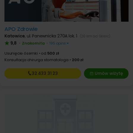
APO Zdrowie
Katowice
,
ul. Panewnicka 270A lok. 1
(20 km od Gliwic)
9,8
Znakomita
•
•
195 opinii
Usunięcie ósemki
od
500 zł
Konsultacja chirurga stomatologa
200 zł
32 433
31 23
Umów wizytę