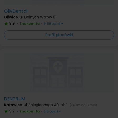
GlivDental
Gliwice
,
ul. Dolnych Wałów 8
9,9
Znakomita
•
•
1458 opinii
Profil placówki
DENTRUM
Katowice
,
ul. Ściegiennego 49 lok. 1
(24 km od Gliwic)
9,7
Znakomita
•
•
216 opinii