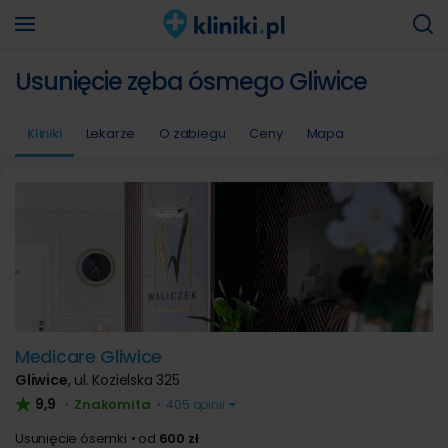
Usunięcie zęba ósmego Gliwice
Kliniki
Lekarze
O zabiegu
Ceny
Mapa
Medicare Gliwice
Gliwice
,
ul. Kozielska 325
9,9
Znakomita
•
•
405 opinii
Usunięcie ósemki
od
600 zł