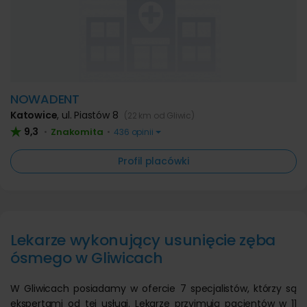
NOWADENT
Katowice
,
ul. Piastów 8
(22 km od Gliwic)
9,3
Znakomita
•
•
436 opinii
Profil placówki
Lekarze wykonujący usunięcie zęba
ósmego w Gliwicach
W Gliwicach posiadamy w ofercie 7 specjalistów, którzy są
ekspertami od tej usługi. Lekarze przyjmują pacjentów w 11