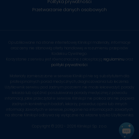
Polityka prywatności
Przetwarzanie danych osobowych
Opublikowane na stronie internetowej Kliniki.pl materiały, informacje
oraz ceny nie stanowią oferty handlowej w rozumieniu przepisów
Kodeksu Cywilnego.
Korzystanie z serwisu jest równoznaczne z akceptacją
regulaminu
oraz
polityki prywatności
.
Materiały zamieszczone w serwisie Kliniki.pl nie są substytutem dla
profesjonalnych porad medycznych, diagnozowania lub leczenia.
Użytkownik serwisu pod żadnym pozorem nie może lekceważyć porady
lekarza lub opóźnić poszukiwania porady medycznej z powodu
informacji, jakie przeczytał w serwisie. Kliniki.pl nie poleca ani nie popiera
żadnych konkretnych badań, lekarzy, procedur, opinii lub innych
informacji zawartych w serwisie, poleganie na informacjach zawartych
na stronie Kliniki.pl odbywa się wyłącznie na własne ryzyko Użytkownika.
Copyright © 2012 - 2026 Kliniki.pl Sp. z o.o.