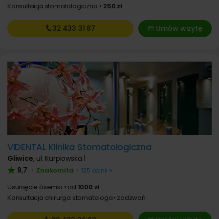
Konsultacja stomatologiczna
250 zł
32 433
31 87
Umów wizytę
VIDENTAL Klinika Stomatologiczna
Gliwice
,
ul. Kurpiowska 1
9,7
Znakomita
•
•
125 opinii
Usunięcie ósemki
od
1000 zł
Konsultacja chirurga stomatologa
zadzwoń