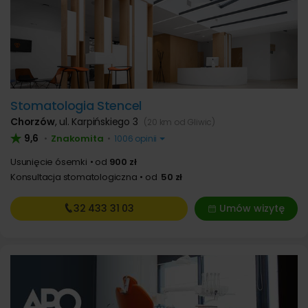
Stomatologia Stencel
Chorzów
,
ul. Karpińskiego 3
(20 km od Gliwic)
9,6
Znakomita
•
•
1006 opinii
Usunięcie ósemki
od
900 zł
Konsultacja stomatologiczna
od
50 zł
32 433
31 03
Umów wizytę