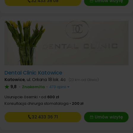
32 433
36 08
Umów wizytę
Dental Clinic Katowice
Katowice
,
ul. Orkana 18 lok. 4c
(23 km od Gliwic)
9,8
Znakomita
•
•
473 opinii
Usunięcie ósemki
od
600 zł
Konsultacja chirurga stomatologa
200 zł
32 433
36 71
Umów wizytę