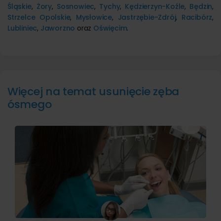
Śląskie
,
Żory
,
Sosnowiec
,
Tychy
,
Kędzierzyn-Koźle
,
Będzin
,
Strzelce Opolskie
,
Mysłowice
,
Jastrzębie-Zdrój
,
Racibórz
,
Lubliniec
,
Jaworzno
oraz
Oświęcim
.
Więcej na temat usunięcie zęba
ósmego