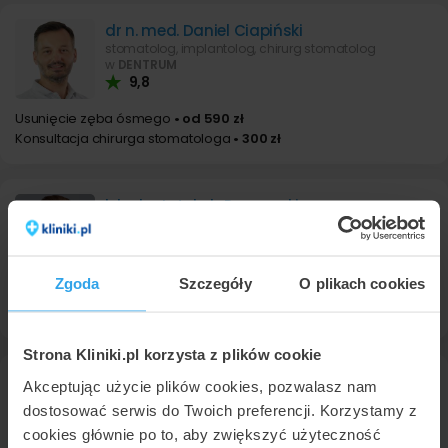
dr n. med. Daniel Ciapiński
stomatolog, implantolog, chirurg stomatolog
w
DENTRUM
9,8
Usunięcie zęba ósmego
• od 590 zł
Konsultacja chirurga stomatologa
• 300 zł
lek. dent. Jakub Roszewski
stomatolog, lekarz wykonujący zabiegi medycyny estetycznej
w
Centrum Medyczne Severux
Zgoda
Szczegóły
O plikach cookies
Usunięcie zęba ósmego
• od 500 zł
Konsultacja stomatologiczna
• 150 zł
Strona Kliniki.pl korzysta z plików cookie
lek. dent. Kinga Brasse
Akceptując użycie plików cookies, pozwalasz nam
stomatolog
dostosować serwis do Twoich preferencji. Korzystamy z
w
Centrum Medyczne Severux
cookies głównie po to, aby zwiększyć użyteczność