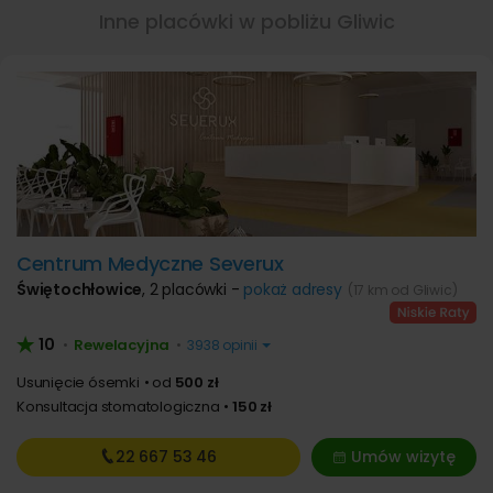
Inne placówki w pobliżu Gliwic
Centrum Medyczne Severux
Świętochłowice
,
2 placówki -
pokaż adresy
(17 km od Gliwic)
10
Rewelacyjna
•
•
3938 opinii
Usunięcie ósemki
od
500 zł
Konsultacja stomatologiczna
150 zł
22 667
53 46
Umów wizytę