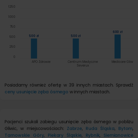
1250
1000
750
600 zł
500 zł
500 zł
500
250
0
APO Zdrowie
Centrum Medyczne
Medicare Gliwice
Severux
Posiadamy również ofertę w 39 innych miastach. Sprawdź
ceny usunięcie zęba ósmego
w innych miastach.
Pacjenci szukali zabiegu usunięcie zęba ósmego w pobliżu
Gliwic, w miejscowościach:
Zabrze
,
Ruda Śląska
,
Bytom
,
Tarnowskie Góry
,
Piekary Śląskie
,
Rybnik
,
Siemianowice