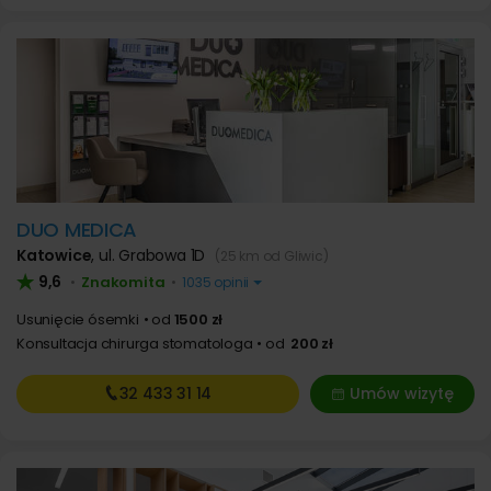
DUO MEDICA
Katowice
,
ul. Grabowa 1D
(25 km od Gliwic)
9,6
Znakomita
•
•
1035 opinii
Usunięcie ósemki
od
1500 zł
Konsultacja chirurga stomatologa
od
200 zł
32 433
31 14
Umów wizytę