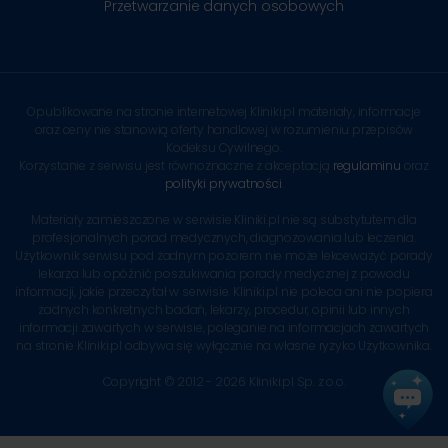
Przetwarzanie danych osobowych
Opublikowane na stronie internetowej Kliniki.pl materiały, informacje
oraz ceny nie stanowią oferty handlowej w rozumieniu przepisów
Kodeksu Cywilnego.
Korzystanie z serwisu jest równoznaczne z akceptacją
regulaminu
oraz
polityki prywatności
.
Materiały zamieszczone w serwisie Kliniki.pl nie są substytutem dla
profesjonalnych porad medycznych, diagnozowania lub leczenia.
Użytkownik serwisu pod żadnym pozorem nie może lekceważyć porady
lekarza lub opóźnić poszukiwania porady medycznej z powodu
informacji, jakie przeczytał w serwisie. Kliniki.pl nie poleca ani nie popiera
żadnych konkretnych badań, lekarzy, procedur, opinii lub innych
informacji zawartych w serwisie, poleganie na informacjach zawartych
na stronie Kliniki.pl odbywa się wyłącznie na własne ryzyko Użytkownika.
Copyright © 2012 - 2026 Kliniki.pl Sp. z o.o.