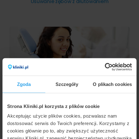
Usuwanie zębów z dłutowaniem
Zgoda
Szczegóły
O plikach cookies
JULIA WŁOSIŃSKA
Zabieg podniesienia dna zatoki szczękowej -
kiedy się go przeprowadza?
Strona Kliniki.pl korzysta z plików cookie
Akceptując użycie plików cookies, pozwalasz nam
dostosować serwis do Twoich preferencji. Korzystamy z
cookies głównie po to, aby zwiększyć użyteczność
serwisu Kliniki.pl, zapewnić bezpieczeństwo użytkownika