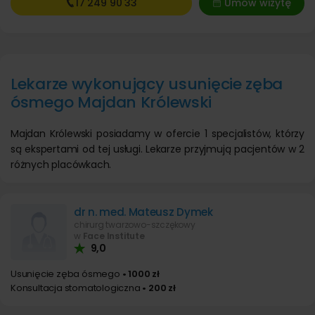
17 249
90 33
Umów wizytę
Lekarze wykonujący usunięcie zęba
ósmego Majdan Królewski
Majdan Królewski posiadamy w ofercie 1 specjalistów, którzy
są ekspertami od tej usługi. Lekarze przyjmują pacjentów w 2
różnych placówkach.
dr n. med. Mateusz Dymek
chirurg twarzowo-szczękowy
w
Face Institute
9,0
Usunięcie zęba ósmego
• 1000 zł
Konsultacja stomatologiczna
• 200 zł