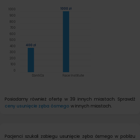
1000 zł
1000
900
800
700
600
500
400 zł
400
300
200
100
0
DontiCa
Face Institute
Posiadamy również ofertę w 39 innych miastach. Sprawdź
ceny usunięcie zęba ósmego
w innych miastach.
Pacjenci szukali zabiegu usunięcie zęba ósmego w pobliżu