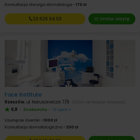
Konsultacja chirurga stomatologa
170 zł
22 626
54 03
Umów wizytę
Face Institute
Rzeszów
,
ul. Naruszewicza 7/6
(42 km od Majdan Królewski)
9,8
Znakomita
•
•
79 opinii
Usunięcie ósemki
1000 zł
Konsultacja stomatologiczna
200 zł