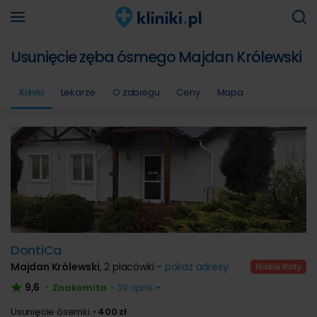
Usunięcie zęba ósmego Majdan Królewski
Kliniki
Lekarze
O zabiegu
Ceny
Mapa
DontiCa
Majdan Królewski
,
2 placówki -
pokaż adresy
9,6
Znakomita
•
•
39 opinii
Usunięcie ósemki
400 zł