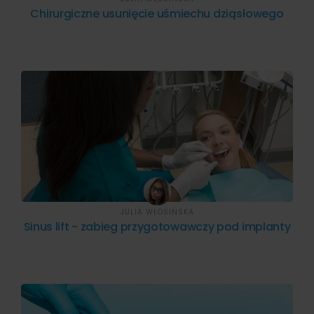
Chirurgiczne usunięcie uśmiechu dziąsłowego
JULIA WŁOSIŃSKA
Sinus lift - zabieg przygotowawczy pod implanty