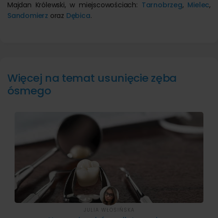
Majdan Królewski, w miejscowościach:
Tarnobrzeg
,
Mielec
,
Sandomierz
oraz
Dębica
.
Więcej na temat usunięcie zęba
ósmego
JULIA WŁOSIŃSKA