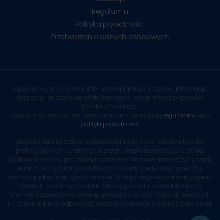
Regulamin
Polityka prywatności
Przetwarzanie danych osobowych
Opublikowane na stronie internetowej Kliniki.pl materiały, informacje
oraz ceny nie stanowią oferty handlowej w rozumieniu przepisów
Kodeksu Cywilnego.
Korzystanie z serwisu jest równoznaczne z akceptacją
regulaminu
oraz
polityki prywatności
.
Materiały zamieszczone w serwisie Kliniki.pl nie są substytutem dla
profesjonalnych porad medycznych, diagnozowania lub leczenia.
Użytkownik serwisu pod żadnym pozorem nie może lekceważyć porady
lekarza lub opóźnić poszukiwania porady medycznej z powodu
informacji, jakie przeczytał w serwisie. Kliniki.pl nie poleca ani nie popiera
żadnych konkretnych badań, lekarzy, procedur, opinii lub innych
informacji zawartych w serwisie, poleganie na informacjach zawartych
na stronie Kliniki.pl odbywa się wyłącznie na własne ryzyko Użytkownika.