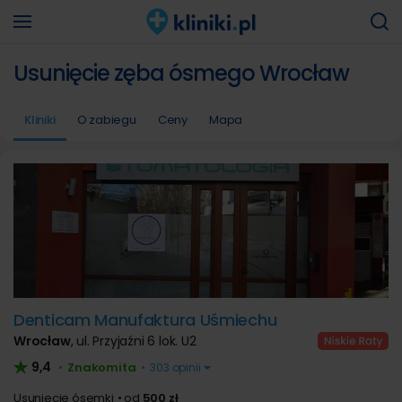
Usunięcie zęba ósmego Wrocław
Kliniki
O zabiegu
Ceny
Mapa
Denticam Manufaktura Uśmiechu
Wrocław
,
ul. Przyjaźni 6 lok. U2
9,4
Znakomita
•
•
303 opinii
Usunięcie ósemki
od
500 zł