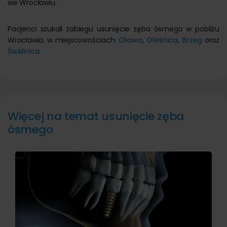
we Wrocławiu.
Pacjenci szukali zabiegu usunięcie zęba ósmego w pobliżu
Wrocławia, w miejscowościach:
Oława
,
Oleśnica
,
Brzeg
oraz
Świdnica
.
Więcej na temat usunięcie zęba
ósmego