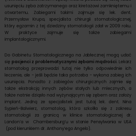
usunięciu zęba zatrzymanego oraz kiretażowi zamkniętemu i
otwartemu. Zabiegami takimi zajmuje się lek. dent.
Przemysław Krupa, specjalista chirurgii stomatologicznej,
który egzamin z tej dziedziny stomatologii zdał w 2009 roku.
W praktyce zajmuje się także zabiegami
implantologicznymi.
Do Gabinetu Stomatologicznego na Jabłecznej mogą udać
się
pacjenci z problematycznymi zębami mądrości
. Lekarz
stomatolog przeprowadzi tutaj nie tylko odpowiednie ich
leczenie, ale - jeśli będzie taka potrzeba - wykona zabieg ich
usunięcia. Ponadto z zabiegów chirurgicznych zajmie się
także ekstrakcją innych zębów stałych lub mlecznych, a
także natnie dziąsło nad wyżynającym się zębem oraz założy
implant. Jedną ze specjalistek jest tutaj lek. dent. Nina
Sypień-Balwierz, stomatolog, która szkoliła się z zakresu
stomatologii za granicą w klinice stomatologicznej dr.
Landon’a w Chambersburg’u w stanie Pensylwania w USA
(pod kierunkiem dr. Anthony’ego Angelo).