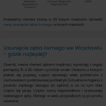
Denticam
Centrum Medyczne
DENS
Manufaktura
Magnolia Park
Uśmiechu
Posiadamy również ofertę w 39 innych miastach. Sprawdź
ceny usunięcie zęba ósmego
w innych miastach.
Usunięcie zęba ósmego we Wrocławiu
- gdzie najlepiej?
Ósemki, zwane również zębami mądrości, wyrastają z reguły
pomiędzy 15. a 25. rokiem życia lub wcale. Osobom, u których
jednak się pojawią, często sprawiają wiele problemów z
zachowaniem podstawowej profilaktyki (utrudniona higiena z
powodu ciężkiego dostępu do zębów) a co za tym idzie
często się psują. Często rosną nieprawidłowo i przesuwają
sąsiadujące zęby. Dlatego w wielu przypadkach są po prostu
usuwane.