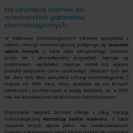
Na usunięcie ósemek do
wrocławskich gabinetów
stomatologicznych
W Gabinecie Stomatologicznym Clinident specjalista z
zakresu chirurgii stomatologicznej podejmuje się
usuwania
zębów ósmych
, a także zęba zatrzymanego (zarówno
prosty jak i skomplikowany przypadek). Zajmuje się
podcinaniem wędzidełka, zoperuje torbiel czy wykona
plastykę połączenia ustno-zatokowego. Lekarzem tym jest
lek. dent. Piotr Bilski, specjalista chirurgii stomatologicznej (I
stopnia od 1999 roku), który doszkalał się na licznych
szkoleniach i konferencjach w swojej dziedzinie, np. w 2009
roku we Wrocławiu brał udział w Forum Dentystycznym.
Przychodnia Lekarska Za-med oferuje z usług chirurgii
stomatologicznej
ekstrakcję zębów mądrości,
a także
usuwanie innych zębów jedno- lub wielokorzeniowych
(również z dłutowaniem zęba). Można poddać się tutaj także