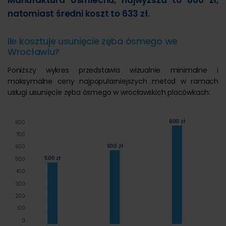
Manufaktura Uśmiechu, najwyższa to 800 zł,
natomiast średni koszt to 633 zł.
Ile kosztuje usunięcie zęba ósmego we
Wrocławiu?
Poniższy wykres przedstawia wizualnie minimalne i
maksymalne ceny najpopularniejszych metod w ramach
usługi usunięcie zęba ósmego w wrocławskich placówkach:
800 zł
800
700
600 zł
600
500 zł
500
400
300
200
100
0