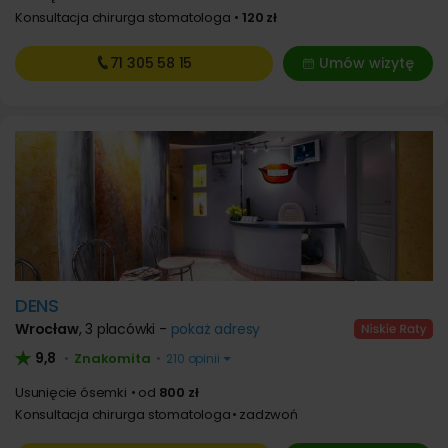
Konsultacja chirurga stomatologa
120 zł
71 305
58 15
Umów wizytę
DENS
Wrocław
,
3 placówki -
pokaż adresy
9,8
Znakomita
•
•
210 opinii
Usunięcie ósemki
od
800 zł
Konsultacja chirurga stomatologa
zadzwoń