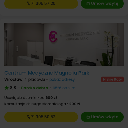
71 305
57 20
Umów wizytę
Centrum Medyczne Magnolia Park
Wrocław
,
4 placówki -
pokaż adresy
8,8
Bardzo dobra
•
•
9526 opinii
Usunięcie ósemki
od
600 zł
Konsultacja chirurga stomatologa
200 zł
71 305
50 52
Umów wizytę