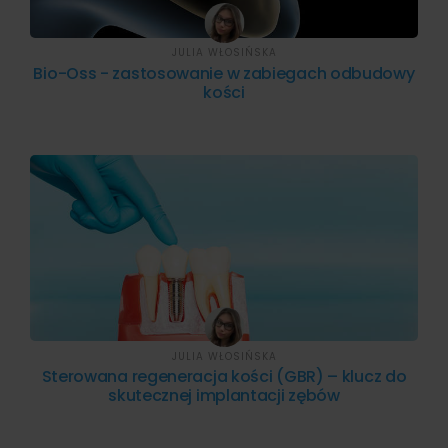
JULIA WŁOSIŃSKA
Bio-Oss - zastosowanie w zabiegach odbudowy
kości
JULIA WŁOSIŃSKA
Sterowana regeneracja kości (GBR) – klucz do
skutecznej implantacji zębów