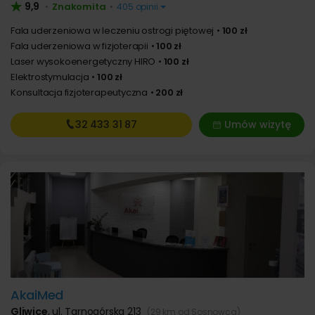
9,9
Znakomita
•
•
405 opinii
Fala uderzeniowa w leczeniu ostrogi piętowej
100 zł
Fala uderzeniowa w fizjoterapii
100 zł
Laser wysokoenergetyczny HIRO
100 zł
Elektrostymulacja
100 zł
Konsultacja fizjoterapeutyczna
200 zł
32 433
31 87
Umów wizytę
AkaiMed
Gliwice
,
ul. Tarnogórska 213
(29 km od Sosnowca)