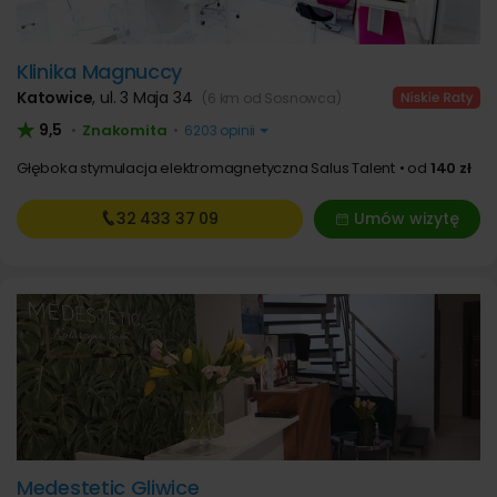
Klinika Magnuccy
Katowice
,
ul. 3 Maja 34
(6 km od Sosnowca)
9,5
Znakomita
•
•
6203 opinii
Głęboka stymulacja elektromagnetyczna Salus Talent
od
140 zł
32 433
37 09
Umów wizytę
Medestetic Gliwice