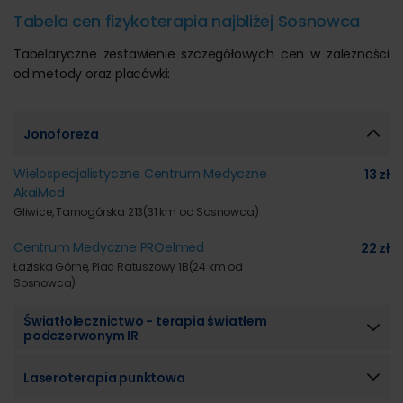
Tabela cen fizykoterapia najbliżej Sosnowca
Tabelaryczne zestawienie szczegółowych cen w zależności
od metody oraz placówki:
Jonoforeza
Wielospecjalistyczne Centrum Medyczne
13 zł
AkaiMed
Gliwice, Tarnogórska 213
(31 km od Sosnowca)
Centrum Medyczne PROelmed
22 zł
Łaziska Górne, Plac Ratuszowy 1B
(24 km od
Sosnowca)
Światłolecznictwo - terapia światłem
podczerwonym IR
Laseroterapia punktowa