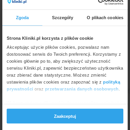
Zgoda
Szczegóły
O plikach cookies
Strona Kliniki.pl korzysta z plików cookie
Akceptując użycie plików cookies, pozwalasz nam
CM LUX MED Gliwice
dostosować serwis do Twoich preferencji. Korzystamy z
Gliwice
,
ul. Dworcowa 25
(30 km od Sosnowca)
cookies głównie po to, aby zwiększyć użyteczność
8,5
Bardzo dobra
•
•
700 opinii
serwisu Kliniki.pl, zapewnić bezpieczeństwo użytkownika
oraz zbierać dane statystyczne. Możesz zmienić
Profil placówki
ustawienia plików cookies oraz zapoznać się z
polityką
prywatności
oraz
przetwarzania danych osobowych
.
Wykorzystujemy pliki cookie do spersonalizowania treści
i reklam, aby oferować funkcje społecznościowe i
Zaakceptuj
analizować ruch w naszej witrynie. Informacje o tym, jak
korzystasz z naszej witryny, udostępniamy partnerom