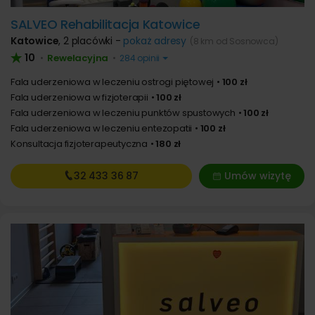
SALVEO Rehabilitacja Katowice
Katowice
,
2 placówki -
pokaż adresy
(8 km od Sosnowca)
10
Rewelacyjna
•
•
284 opinii
Fala uderzeniowa w leczeniu ostrogi piętowej
100 zł
Fala uderzeniowa w fizjoterapii
100 zł
Fala uderzeniowa w leczeniu punktów spustowych
100 zł
Fala uderzeniowa w leczeniu entezopatii
100 zł
Konsultacja fizjoterapeutyczna
180 zł
32 433
36 87
Umów wizytę