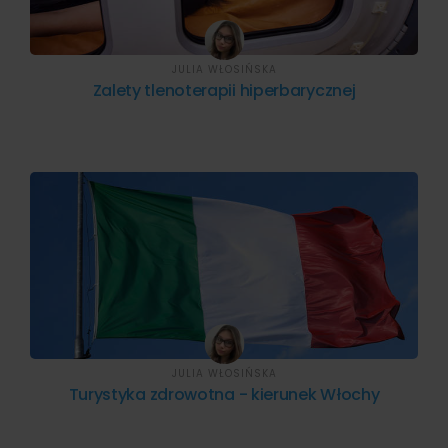
JULIA WŁOSIŃSKA
Zalety tlenoterapii hiperbarycznej
JULIA WŁOSIŃSKA
Turystyka zdrowotna - kierunek Włochy