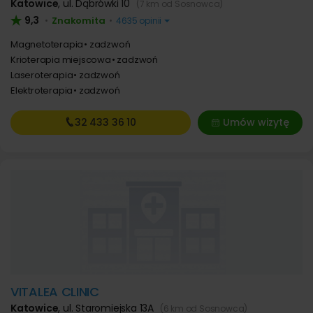
Katowice
,
ul. Dąbrówki 10
(7 km od Sosnowca)
9,3
Znakomita
•
•
4635 opinii
Magnetoterapia
zadzwoń
Krioterapia miejscowa
zadzwoń
Laseroterapia
zadzwoń
Elektroterapia
zadzwoń
32 433
36 10
Umów wizytę
VITALEA CLINIC
Katowice
,
ul. Staromiejska 13A
(6 km od Sosnowca)