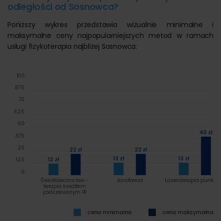
odległości od Sosnowca?
Poniższy wykres przedstawia wizualnie minimalne i
maksymalne ceny najpopularniejszych metod w ramach
usługi fizykoterapia najbliżej Sosnowca:
100
87.5
75
62.5
50
40 zł
37.5
25
22 zł
22 zł
13 zł
13 zł
12 zł
12.5
0
Światłolecznictwo -
Jonoforeza
Laseroterapia punkto
terapia światłem
podczerwonym IR
cena minimalna
cena maksymalna