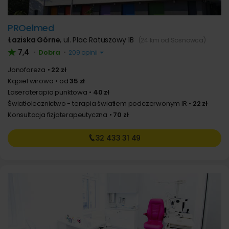
PROelmed
Łaziska Górne
,
ul. Plac Ratuszowy 1B
(24 km od Sosnowca)
7,4
Dobra
•
•
209 opinii
Jonoforeza
22 zł
Kąpiel wirowa
od
35 zł
Laseroterapia punktowa
40 zł
Światłolecznictwo - terapia światłem podczerwonym IR
22 zł
Konsultacja fizjoterapeutyczna
70 zł
32 433
31 49