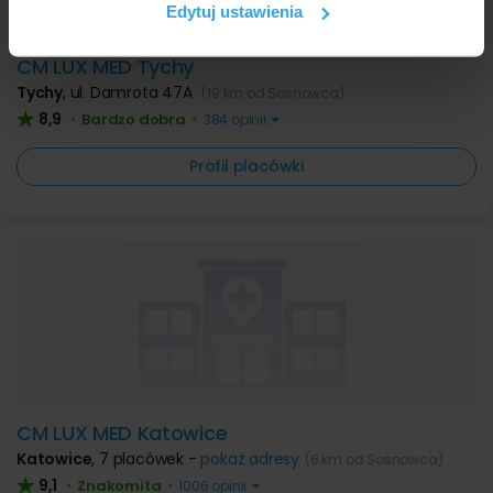
społecznościowym, reklamowym i analitycznym.
Edytuj ustawienia
Partnerzy mogą połączyć te informacje z innymi danymi
otrzymanymi od Ciebie lub uzyskanymi podczas
CM LUX MED Tychy
korzystania z ich usług.
Tychy
,
ul. Damrota 47A
(19 km od Sosnowca)
8,9
Bardzo dobra
•
•
384 opinii
Profil placówki
CM LUX MED Katowice
Katowice
,
7 placówek -
pokaż adresy
(6 km od Sosnowca)
9,1
Znakomita
•
•
1006 opinii