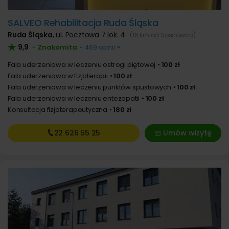
SALVEO Rehabilitacja Ruda Śląska
Ruda Śląska
,
ul. Pocztowa 7 lok. 4
(16 km od Sosnowca)
9,9
Znakomita
•
•
469 opinii
Fala uderzeniowa w leczeniu ostrogi piętowej
100 zł
Fala uderzeniowa w fizjoterapii
100 zł
Fala uderzeniowa w leczeniu punktów spustowych
100 zł
Fala uderzeniowa w leczeniu entezopatii
100 zł
Konsultacja fizjoterapeutyczna
180 zł
22 626
55 25
Umów wizytę