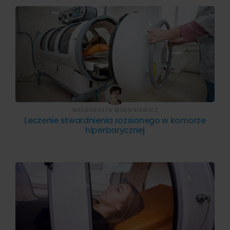
MAŁGORZATA BIERNIKIEWICZ
Leczenie stwardnienia rozsianego w komorze
hiperbarycznej