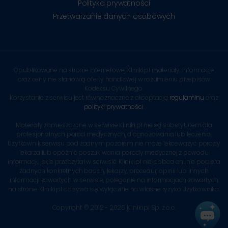
Polityka prywatności
Przetwarzanie danych osobowych
Opublikowane na stronie internetowej Kliniki.pl materiały, informacje
oraz ceny nie stanowią oferty handlowej w rozumieniu przepisów
Kodeksu Cywilnego.
Korzystanie z serwisu jest równoznaczne z akceptacją
regulaminu
oraz
polityki prywatności
.
Materiały zamieszczone w serwisie Kliniki.pl nie są substytutem dla
profesjonalnych porad medycznych, diagnozowania lub leczenia.
Użytkownik serwisu pod żadnym pozorem nie może lekceważyć porady
lekarza lub opóźnić poszukiwania porady medycznej z powodu
informacji, jakie przeczytał w serwisie. Kliniki.pl nie poleca ani nie popiera
żadnych konkretnych badań, lekarzy, procedur, opinii lub innych
informacji zawartych w serwisie, poleganie na informacjach zawartych
na stronie Kliniki.pl odbywa się wyłącznie na własne ryzyko Użytkownika.
Copyright © 2012 - 2026 Kliniki.pl Sp. z o.o.