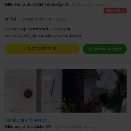
Gliwice
,
ul. Jana Siemińskiego 25
(31 km od Sosnowca)
9,4
Znakomita
•
•
165 opinii
Kabina cieplna Infrared IR
od
60 zł
Konsultacja fizjoterapeutyczna
zadzwoń
32 433
31 19
Umów wizytę
Medicare Gliwice
Gliwice
,
ul. Kozielska 325
(36 km od Sosnowca)