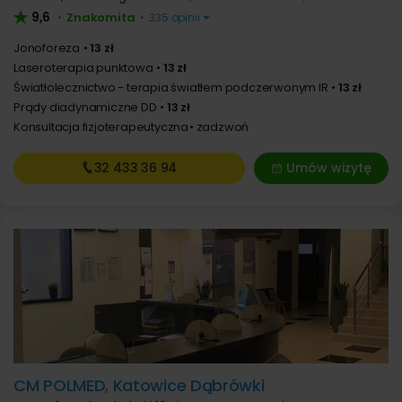
9,6
Znakomita
•
•
335 opinii
Jonoforeza
13 zł
Laseroterapia punktowa
13 zł
Światłolecznictwo - terapia światłem podczerwonym IR
13 zł
Prądy diadynamiczne DD
13 zł
Konsultacja fizjoterapeutyczna
zadzwoń
32 433
36 94
Umów wizytę
CM POLMED, Katowice Dąbrówki