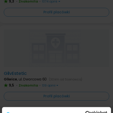
9,3
Znakomita
•
•
1074 opinii
Profil placówki
GlivEstetic
Gliwice
,
ul. Dworcowa 60
(30 km od Sosnowca)
9,5
Znakomita
•
•
139 opinii
Profil placówki