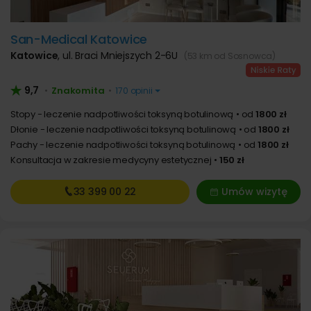
San-Medical Katowice
Katowice
,
ul. Braci Mniejszych 2-6U
(53 km od Sosnowca)
9,7
Znakomita
•
•
170 opinii
Stopy - leczenie nadpotliwości toksyną botulinową
od
1800 zł
Dłonie - leczenie nadpotliwości toksyną botulinową
od
1800 zł
Pachy - leczenie nadpotliwości toksyną botulinową
od
1800 zł
Konsultacja w zakresie medycyny estetycznej
150 zł
33 399
00 22
Umów wizytę