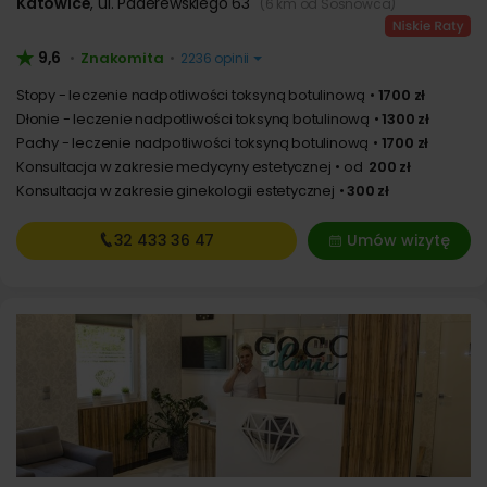
Katowice
,
ul. Paderewskiego 63
(6 km od Sosnowca)
9,6
Znakomita
•
•
2236 opinii
Stopy - leczenie nadpotliwości toksyną botulinową
1700 zł
Dłonie - leczenie nadpotliwości toksyną botulinową
1300 zł
Pachy - leczenie nadpotliwości toksyną botulinową
1700 zł
Konsultacja w zakresie medycyny estetycznej
od
200 zł
Konsultacja w zakresie ginekologii estetycznej
300 zł
32 433
36 47
Umów wizytę