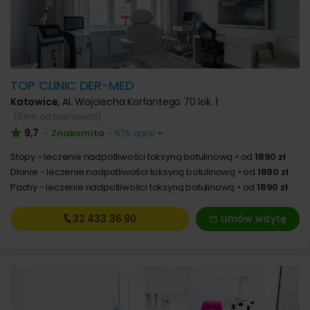
TOP CLINIC DER-MED
Katowice
,
Al. Wojciecha Korfantego 70 lok. 1
(5 km od Sosnowca)
9,7
Znakomita
•
•
575 opinii
Stopy - leczenie nadpotliwości toksyną botulinową
od
1890 zł
Dłonie - leczenie nadpotliwości toksyną botulinową
od
1890 zł
Pachy - leczenie nadpotliwości toksyną botulinową
od
1890 zł
32 433
36 90
Umów wizytę