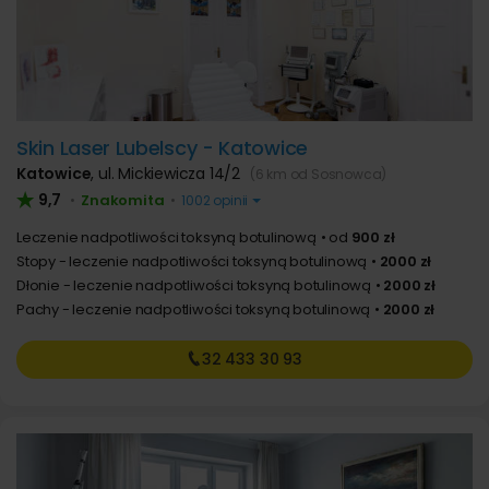
Skin Laser Lubelscy - Katowice
Katowice
,
ul. Mickiewicza 14/2
(6 km od Sosnowca)
9,7
Znakomita
•
•
1002 opinii
Leczenie nadpotliwości toksyną botulinową
od
900 zł
Stopy - leczenie nadpotliwości toksyną botulinową
2000 zł
Dłonie - leczenie nadpotliwości toksyną botulinową
2000 zł
Pachy - leczenie nadpotliwości toksyną botulinową
2000 zł
32 433
30 93