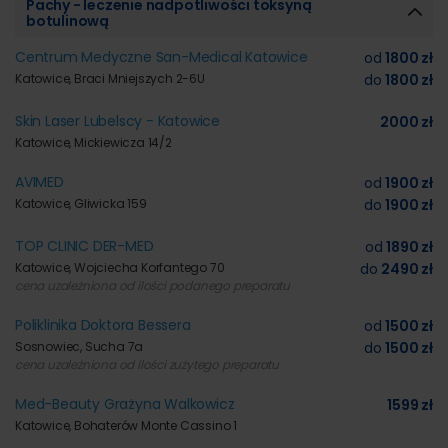
Pachy - leczenie nadpotliwości toksyną
botulinową
Centrum Medyczne San-Medical Katowice
od
1800 zł
Katowice, Braci Mniejszych 2-6U
do
1800 zł
Skin Laser Lubelscy - Katowice
2000 zł
Katowice, Mickiewicza 14/2
AVIMED
od
1900 zł
Katowice, Gliwicka 159
do
1900 zł
TOP CLINIC DER-MED
od
1890 zł
Katowice, Wojciecha Korfantego 70
do
2490 zł
cena uzależniona od ilości podanego preparatu
Poliklinika Doktora Bessera
od
1500 zł
Sosnowiec, Sucha 7a
do
1500 zł
cena uzależniona od ilości zużytego preparatu
Med-Beauty Grażyna Walkowicz
1599 zł
Katowice, Bohaterów Monte Cassino 1