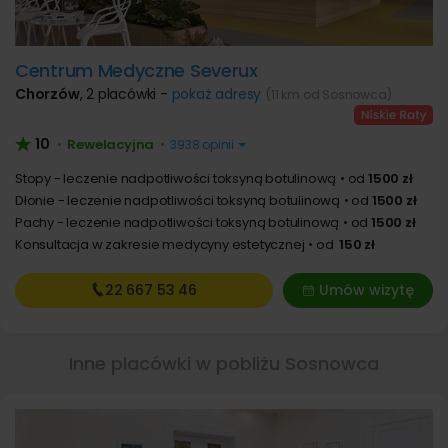
Centrum Medyczne Severux
Chorzów
,
2 placówki -
pokaż adresy
(11 km od Sosnowca)
10
Rewelacyjna
•
•
3938 opinii
Stopy - leczenie nadpotliwości toksyną botulinową
od
1500 zł
Dłonie - leczenie nadpotliwości toksyną botulinową
od
1500 zł
Pachy - leczenie nadpotliwości toksyną botulinową
od
1500 zł
Konsultacja w zakresie medycyny estetycznej
od
150 zł
22 667
53 46
Umów wizytę
Inne placówki w pobliżu Sosnowca