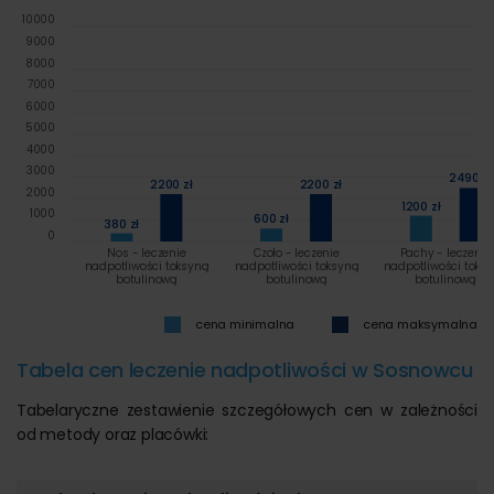
10000
9000
8000
7000
6000
5000
4000
3000
2490 zł
2200 zł
2200 zł
2000
1200 zł
1000
600 zł
380 zł
0
Nos - leczenie
Czoło - leczenie
Pachy - leczenie
nadpotliwości toksyną
nadpotliwości toksyną
nadpotliwości toks
botulinową
botulinową
botulinową
cena minimalna
cena maksymalna
Tabela cen leczenie nadpotliwości w Sosnowcu
Tabelaryczne zestawienie szczegółowych cen w zależności
od metody oraz placówki: