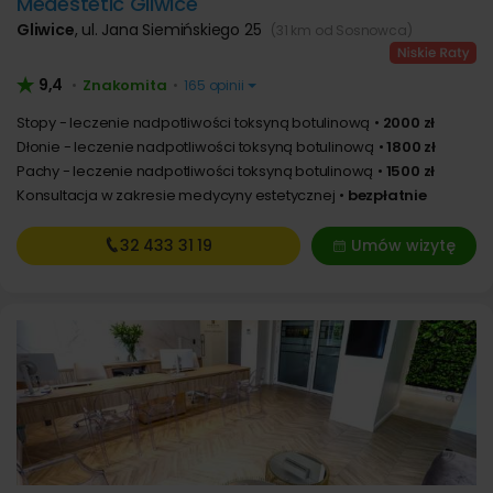
Medestetic Gliwice
Gliwice
,
ul. Jana Siemińskiego 25
(31 km od Sosnowca)
9,4
Znakomita
•
•
165 opinii
Stopy - leczenie nadpotliwości toksyną botulinową
2000 zł
Dłonie - leczenie nadpotliwości toksyną botulinową
1800 zł
Pachy - leczenie nadpotliwości toksyną botulinową
1500 zł
Konsultacja w zakresie medycyny estetycznej
bezpłatnie
32 433
31 19
Umów wizytę