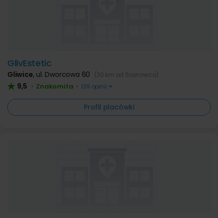
GlivEstetic
Gliwice
,
ul. Dworcowa 60
(30 km od Sosnowca)
9,5
Znakomita
•
•
139 opinii
Profil placówki