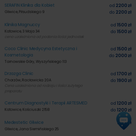
SERAFIN Klinika dla Kobiet
od
2200 zł
Gliwice, Piłsudskiego 9
do
2200 zł
Klinika Magnuccy
od
1500 zł
Katowice, 3 Maja 34
do
1500 zł
cena uzależniona od podania ilości jednostek
Coco Clinic Medycyna Estetyczna i
od
1500 zł
Kosmetologia
do
2000 zł
Tarnowskie Góry, Wyszyńskiego 113
Drzazga Clinic
od
1700 zł
Chorzów, Racławicka 20A
do
1900 zł
Cena uzależniona od rodzaju i ilości zużytego
preparatu
Centrum Diagnostyki i Terapii ARTESMED
od
1200 zł
Katowice, Kościuszki 215B
do
1200 zł
Medestetic Gliwice
1500 zł
Gliwice, Jana Siemińskiego 25