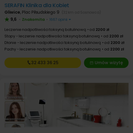
SERAFIN Klinika dla Kobiet
Gliwice
,
Plac Piłsudskiego 9
(32 km od Sosnowca)
9,6
Znakomita
•
•
1667 opinii
Leczenie nadpotliwości toksyną botulinową
od
2200 zł
Stopy - leczenie nadpotliwości toksyną botulinową
od
2200 zł
Dłonie - leczenie nadpotliwości toksyną botulinową
od
2200 zł
Pachy - leczenie nadpotliwości toksyną botulinową
od
2200 zł
32 433
36 25
Umów wizytę