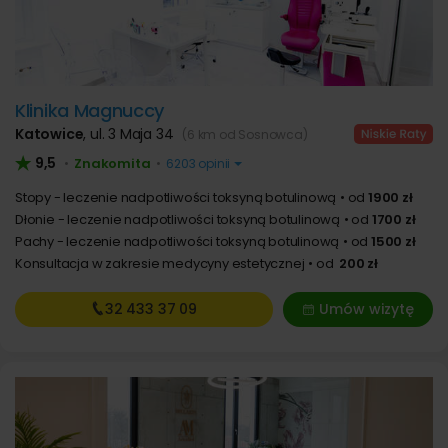
Klinika Magnuccy
Katowice
,
ul. 3 Maja 34
(6 km od Sosnowca)
9,5
Znakomita
•
•
6203 opinii
Stopy - leczenie nadpotliwości toksyną botulinową
od
1900 zł
Dłonie - leczenie nadpotliwości toksyną botulinową
od
1700 zł
Pachy - leczenie nadpotliwości toksyną botulinową
od
1500 zł
Konsultacja w zakresie medycyny estetycznej
od
200 zł
32 433
37 09
Umów wizytę