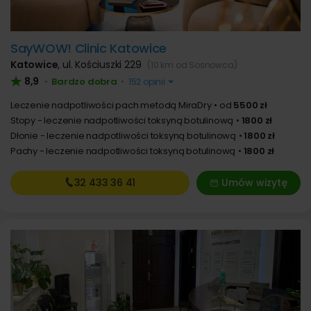
SayWOW! Clinic Katowice
Katowice
,
ul. Kościuszki 229
(10 km od Sosnowca)
8,9
Bardzo dobra
•
•
152 opinii
Leczenie nadpotliwości pach metodą MiraDry
od
5500 zł
Stopy - leczenie nadpotliwości toksyną botulinową
1800 zł
Dłonie - leczenie nadpotliwości toksyną botulinową
1800 zł
Pachy - leczenie nadpotliwości toksyną botulinową
1800 zł
32 433
36 41
Umów wizytę