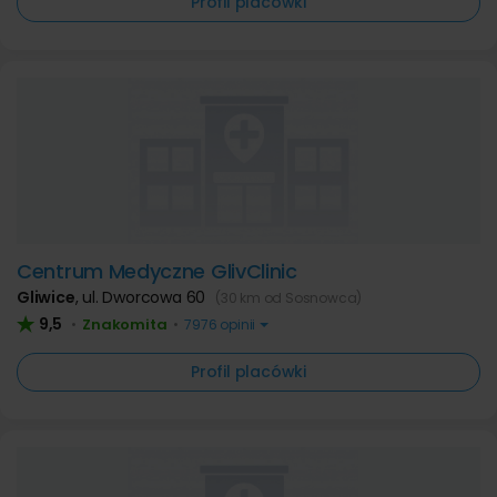
Profil placówki
Centrum Medyczne GlivClinic
Gliwice
,
ul. Dworcowa 60
(30 km od Sosnowca)
9,5
Znakomita
•
•
7976 opinii
Profil placówki