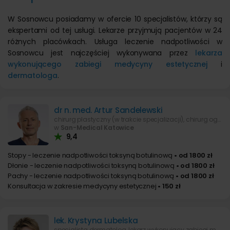
W Sosnowcu posiadamy w ofercie 10 specjalistów, którzy są
ekspertami od tej usługi. Lekarze przyjmują pacjentów w 24
różnych placówkach. Usługa leczenie nadpotliwości w
Sosnowcu jest najczęściej wykonywana przez
lekarza
wykonującego zabiegi medycyny estetycznej
i
dermatologa
.
dr n. med. Artur Sandelewski
chirurg plastyczny (w trakcie specjalizacji), chirurg ogólny, lekarz wykonujący zabiegi medycyny estetycznej
w
San-Medical Katowice
9,4
Stopy - leczenie nadpotliwości toksyną botulinową
• od 1800 zł
Dłonie - leczenie nadpotliwości toksyną botulinową
• od 1800 zł
Pachy - leczenie nadpotliwości toksyną botulinową
• od 1800 zł
Konsultacja w zakresie medycyny estetycznej
• 150 zł
lek. Krystyna Lubelska
specjalista dermatolog, lekarz wykonujący zabiegi medycyny estetycznej