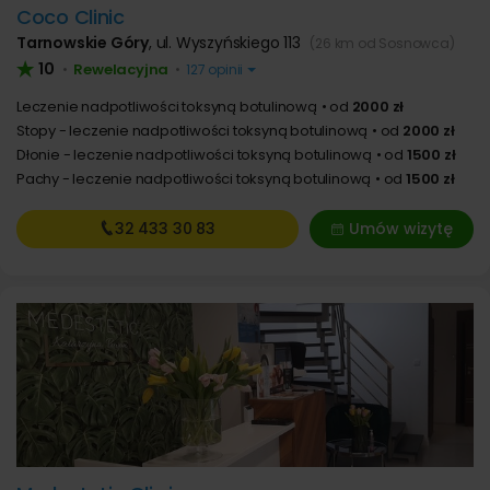
Coco Clinic
Tarnowskie Góry
,
ul. Wyszyńskiego 113
(26 km od Sosnowca)
10
Rewelacyjna
•
•
127 opinii
Leczenie nadpotliwości toksyną botulinową
od
2000 zł
Stopy - leczenie nadpotliwości toksyną botulinową
od
2000 zł
Dłonie - leczenie nadpotliwości toksyną botulinową
od
1500 zł
Pachy - leczenie nadpotliwości toksyną botulinową
od
1500 zł
32 433
30 83
Umów wizytę