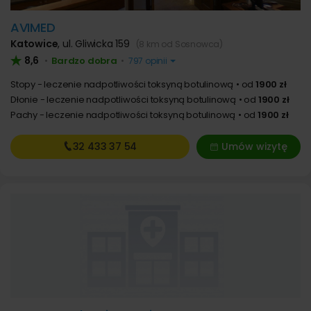
AVIMED
Katowice
,
ul. Gliwicka 159
(8 km od Sosnowca)
8,6
Bardzo dobra
•
•
797 opinii
Stopy - leczenie nadpotliwości toksyną botulinową
od
1900 zł
Dłonie - leczenie nadpotliwości toksyną botulinową
od
1900 zł
Pachy - leczenie nadpotliwości toksyną botulinową
od
1900 zł
32 433
37 54
Umów wizytę