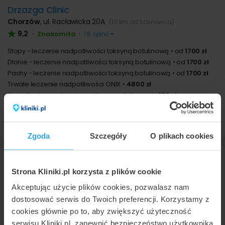
Drzazga Clinic
Chorzów
,
ul. Racławicka 20A
(10 km od Sosnowca)
9,2
Znakomita
•
•
78 opinii
Stopy - leczenie nadpotliwości toksyną botulinową
od
1700 zł
Dłonie - leczenie nadpotliwości toksyną botulinową
od
1700 zł
Pachy - leczenie nadpotliwości toksyną botulinową
od
1700 zł
Trwałe leczenie nadpotliwości ONIX
4800 zł
Konsultacja w zakresie medycyny estetycznej
150 zł
32 433
30 89
Umów wizytę
Zgoda
Szczegóły
O plikach cookies
Strona Kliniki.pl korzysta z plików cookie
Akceptując użycie plików cookies, pozwalasz nam
dostosować serwis do Twoich preferencji. Korzystamy z
cookies głównie po to, aby zwiększyć użyteczność
serwisu Kliniki.pl, zapewnić bezpieczeństwo użytkownika