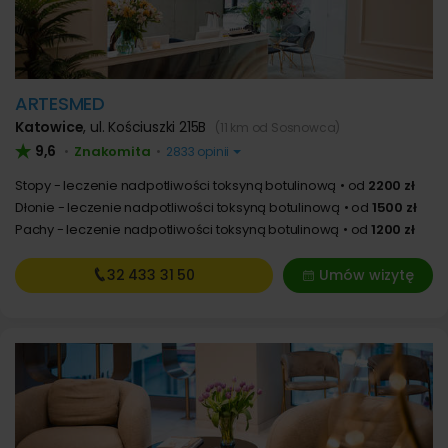
ARTESMED
Katowice
,
ul. Kościuszki 215B
(11 km od Sosnowca)
9,6
Znakomita
•
•
2833 opinii
Stopy - leczenie nadpotliwości toksyną botulinową
od
2200 zł
Dłonie - leczenie nadpotliwości toksyną botulinową
od
1500 zł
Pachy - leczenie nadpotliwości toksyną botulinową
od
1200 zł
32 433
31 50
Umów wizytę