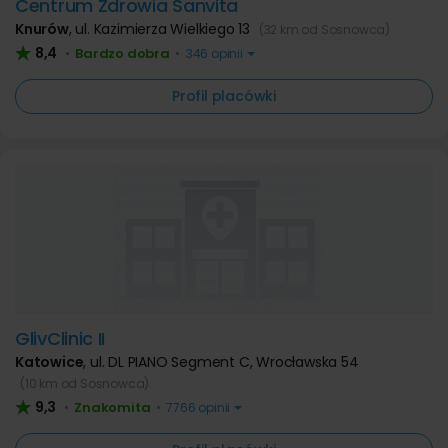
Centrum Zdrowia Sanvita
Knurów
,
ul. Kazimierza Wielkiego 13
(32 km od Sosnowca)
8,4
Bardzo dobra
•
•
346 opinii
Profil placówki
GlivClinic II
Katowice
,
ul. DL PIANO Segment C, Wrocławska 54
(10 km od Sosnowca)
9,3
Znakomita
•
•
7766 opinii