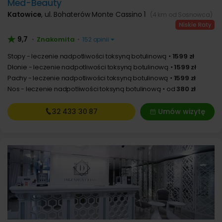
Med-Beauty
Katowice
,
ul. Bohaterów Monte Cassino 1
(4 km od Sosnowca)
9,7
Znakomita
•
•
152 opinii
Stopy - leczenie nadpotliwości toksyną botulinową
1599 zł
Dłonie - leczenie nadpotliwości toksyną botulinową
1599 zł
Pachy - leczenie nadpotliwości toksyną botulinową
1599 zł
Nos - leczenie nadpotliwości toksyną botulinową
od
380 zł
32 433
30 87
Umów wizytę