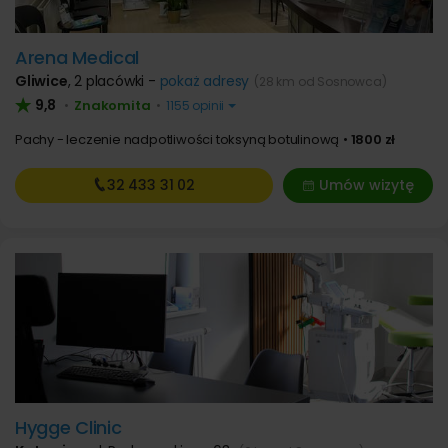
Arena Medical
Gliwice
,
2 placówki -
pokaż adresy
(28 km od Sosnowca)
9,8
Znakomita
•
•
1155 opinii
Pachy - leczenie nadpotliwości toksyną botulinową
1800 zł
32 433
31 02
Umów wizytę
Hygge Clinic