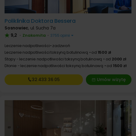
Poliklinika Doktora Bessera
Sosnowiec
,
ul. Sucha 7a
9,2
Znakomita
•
•
3755 opinii
Leczenie nadpotliwości
zadzwoń
Leczenie nadpotliwości toksyną botulinową
od
1500 zł
Stopy - leczenie nadpotliwości toksyną botulinową
od
2000 zł
Dłonie - leczenie nadpotliwości toksyną botulinową
od
1500 zł
32 433
36 05
Umów wizytę