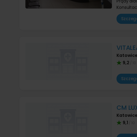
Prądy di
Konsultac
Szczegó
VITALE
Katowic
9,2
/ 10
Szczegó
CM LU
Katowic
9,1
/ 10