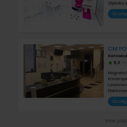
Głęboka s
Szczegó
CM PO
Katowic
9,3
/ 10
Magnetot
Krioterap
Laseroter
Elektrote
Szczegó
Inne pla