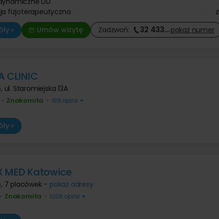
adynamiczne DD
ja fizjoterapeutyczna
32 433
…
ły »
Umów wizytę
Zadzwoń:
pokaż
numer
A CLINIC
e
,
ul. Staromiejska 13A
Znakomita
•
•
189 opinii
ły »
X MED Katowice
e
,
7 placówek -
pokaż adresy
Znakomita
•
•
1006 opinii