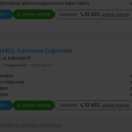
tymulacja elektromagnetyczna Salus Talent
32 433
…
ły »
Umów wizytę
Zadzwoń:
pokaż
numer
LMED, Katowice Dąbrówki
e
,
ul. Dąbrówki 10
Znakomita
•
•
4635 opinii
erapia
ia miejscowa
apia
rapia
32 433
…
ły »
Umów wizytę
Zadzwoń:
pokaż
numer
cówki w pobliżu Katowic