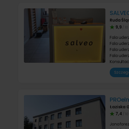
SALVEO
Ruda Ślą
9,9
/ 10
Fala uder
Fala uderz
Fala ude
Fala uder
Konsultac
Szczegó
PROel
Łaziska 
7,4
/ 10
Jonofore