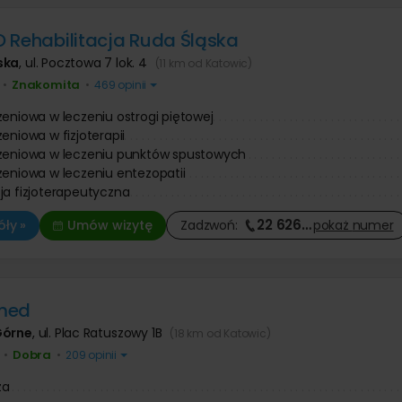
 Rehabilitacja Ruda Śląska
ska
,
ul. Pocztowa 7 lok. 4
(11 km od Katowic)
Znakomita
•
•
469 opinii
zeniowa w leczeniu ostrogi piętowej
eniowa w fizjoterapii
rzeniowa w leczeniu punktów spustowych
zeniowa w leczeniu entezopatii
ja fizjoterapeutyczna
22 626
…
ły »
Umów wizytę
Zadzwoń:
pokaż
numer
med
Górne
,
ul. Plac Ratuszowy 1B
(18 km od Katowic)
Dobra
•
•
209 opinii
za