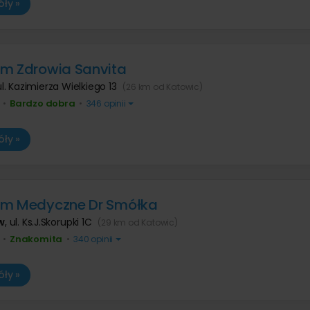
ły »
m Zdrowia Sanvita
ul. Kazimierza Wielkiego 13
(26 km od Katowic)
Bardzo dobra
•
•
346 opinii
ły »
um Medyczne Dr Smółka
w
,
ul. Ks.J.Skorupki 1C
(29 km od Katowic)
Znakomita
•
•
340 opinii
ły »