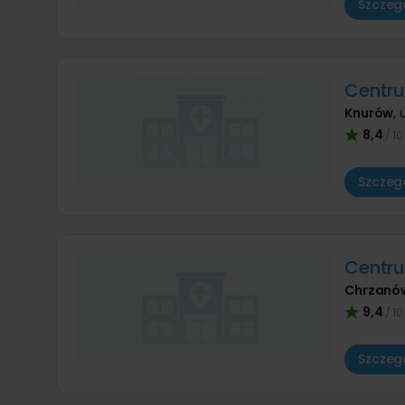
Szczegó
Centru
Knurów
,
8,4
/ 10
Szczegó
Centr
Chrzanó
9,4
/ 10
Szczegó