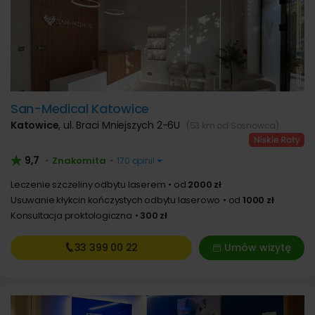
San-Medical Katowice
Katowice
,
ul. Braci Mniejszych 2-6U
(53 km od Sosnowca)
9,7
Znakomita
•
•
170 opinii
Leczenie szczeliny odbytu laserem
od
2000 zł
Usuwanie kłykcin kończystych odbytu laserowo
od
1000 zł
Konsultacja proktologiczna
300 zł
33 399
00 22
Umów wizytę