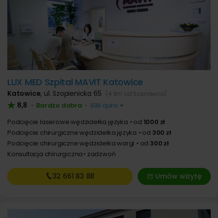
LUX MED Szpital MAVIT Katowice
Katowice
,
ul. Szopienicka 65
(4 km od Sosnowca)
8,8
Bardzo dobra
•
•
938 opinii
Podcięcie laserowe wędzidełka języka
od
1000 zł
Podcięcie chirurgiczne wędzidełka języka
od
300 zł
Podcięcie chirurgiczne wędzidełka wargi
od
300 zł
Konsultacja chirurgiczna
zadzwoń
32 661
83 88
Umów wizytę