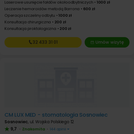
Laserowe usunięcie fałdów okołoodbytniczych
1000 zł
Leczenie hemoroidów metodą Barrona
600 zł
Operacja szczeliny odbytu
1000 zł
Konsultacja chirurgiczna
200 zł
Konsultacja proktologiczna
200 zł
32 433
31 01
Umów wizytę
CM LUX MED - stomatologia Sosnowiec
Sosnowiec
,
ul. Wojska Polskiego 12
9,7
Znakomita
•
•
144 opinii