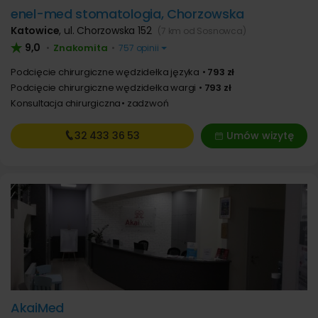
enel-med stomatologia, Chorzowska
Katowice
,
ul. Chorzowska 152
(7 km od Sosnowca)
9,0
Znakomita
•
•
757 opinii
Podcięcie chirurgiczne wędzidełka języka
793 zł
Podcięcie chirurgiczne wędzidełka wargi
793 zł
Konsultacja chirurgiczna
zadzwoń
32 433
36 53
Umów wizytę
AkaiMed