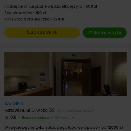
Podcięcie chirurgiczne wędzidełka języka
500 zł
Zdjęcie szwów
100 zł
Konsultacja chirurgiczna
320 zł
32 433
36 36
Umów wizytę
AVIMED
Katowice
,
ul. Gliwicka 159
(8 km od Sosnowca)
8,6
Bardzo dobra
•
•
797 opinii
Wycięcie pęcherzyka żółciowego laparoskopowo
od
12000 zł