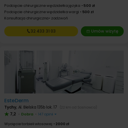
Podcięcie chirurgiczne wędzidełka języka
500 zł
Podcięcie chirurgiczne wędzidełka wargi
500 zł
Konsultacja chirurgiczna
zadzwoń
32 433
31 03
Umów wizytę
EsteDerm
Tychy
,
Al. Bielska 135b lok. 17
(22 km od Sosnowca)
7,2
Dobra
•
•
147 opinii
Wycięcie torbieli włosowej
2000 zł