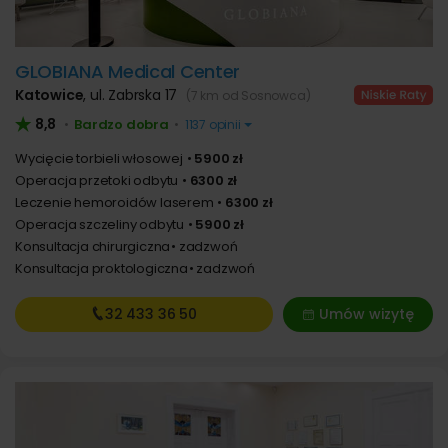
GLOBIANA Medical Center
Katowice
,
ul. Zabrska 17
(7 km od Sosnowca)
8,8
Bardzo dobra
•
•
1137 opinii
Wycięcie torbieli włosowej
5900 zł
Operacja przetoki odbytu
6300 zł
Leczenie hemoroidów laserem
6300 zł
Operacja szczeliny odbytu
5900 zł
Konsultacja chirurgiczna
zadzwoń
Konsultacja proktologiczna
zadzwoń
32 433
36 50
Umów wizytę