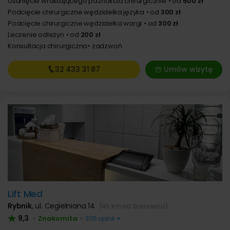
Usunięcie wrastającego paznokcia chirurgicznie
od
500 zł
Podcięcie chirurgiczne wędzidełka języka
od
300 zł
Podcięcie chirurgiczne wędzidełka wargi
od
300 zł
Leczenie odleżyn
od
200 zł
Konsultacja chirurgiczna
zadzwoń
32 433
31 87
Umów wizytę
Lift Med
Rybnik
,
ul. Cegielniana 14
(45 km od Sosnowca)
9,3
Znakomita
•
•
2115 opinii