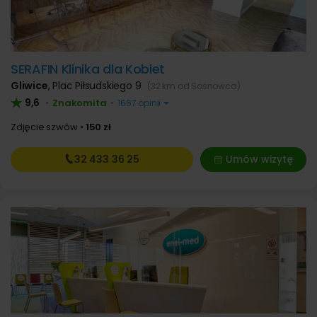
SERAFIN Klinika dla Kobiet
Gliwice
,
Plac Piłsudskiego 9
(32 km od Sosnowca)
9,6
Znakomita
•
•
1667 opinii
Zdjęcie szwów
150 zł
32 433
36 25
Umów wizytę