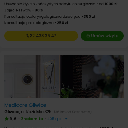
Usuwanie kłykcin kończystych odbytu chirurgicznie
od
1000 zł
Zdjęcie szwów
80 zł
Konsultacja otolaryngologiczna dziecięca
350 zł
Konsultacja proktologiczna
250 zł
32 433
36 47
Umów wizytę
Medicare Gliwice
Gliwice
,
ul. Kozielska 325
(36 km od Sosnowca)
9,9
Znakomita
•
•
405 opinii