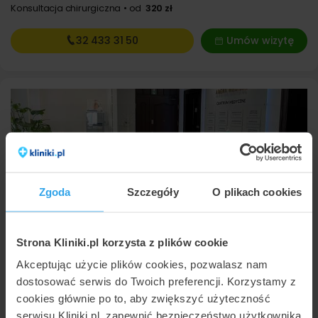
Konsultacja chirurgiczna
od
320 zł
32 433
31 50
Umów wizytę
Zgoda
Szczegóły
O plikach cookies
Arena Medical
Gliwice
,
2 placówki -
pokaż adresy
(28 km od Sosnowca)
Strona Kliniki.pl korzysta z plików cookie
9,8
Znakomita
•
•
1155 opinii
Akceptując użycie plików cookies, pozwalasz nam
Leczenie przetoki odbytu laserem
od
4000 zł
dostosować serwis do Twoich preferencji. Korzystamy z
Laserowe usunięcie fałdów okołoodbytniczych
od
1600 zł
cookies głównie po to, aby zwiększyć użyteczność
Leczenie hemoroidów laserem
od
3900 zł
serwisu Kliniki.pl, zapewnić bezpieczeństwo użytkownika
Leczenie hemoroidów metodą Barrona
od
500 zł