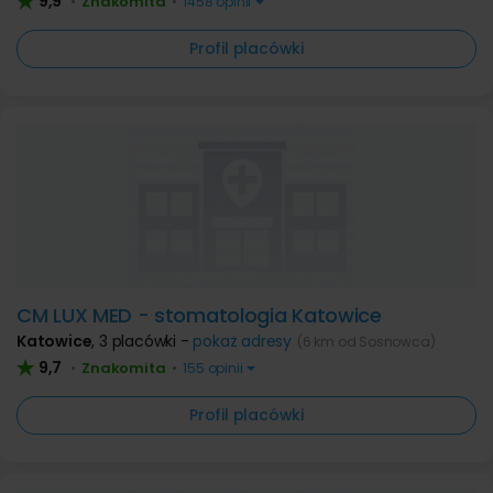
9,9
Znakomita
•
•
1458 opinii
Profil placówki
CM LUX MED - stomatologia Katowice
Katowice
,
3 placówki -
pokaż adresy
(6 km od Sosnowca)
9,7
Znakomita
•
•
155 opinii
Profil placówki