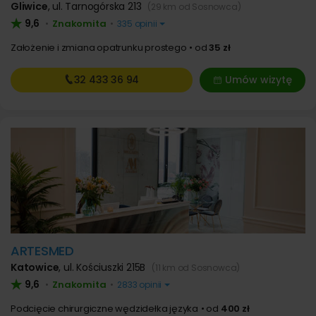
Gliwice
,
ul. Tarnogórska 213
(29 km od Sosnowca)
9,6
Znakomita
•
•
335 opinii
Założenie i zmiana opatrunku prostego
od
35 zł
32 433
36 94
Umów wizytę
ARTESMED
Katowice
,
ul. Kościuszki 215B
(11 km od Sosnowca)
9,6
Znakomita
•
•
2833 opinii
Podcięcie chirurgiczne wędzidełka języka
od
400 zł