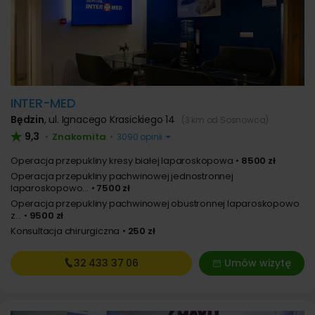
INTER-MED
Będzin
,
ul. Ignacego Krasickiego 14
(3 km od Sosnowca)
9,3
Znakomita
•
•
3090 opinii
Operacja przepukliny kresy białej laparoskopowa
8500 zł
Operacja przepukliny pachwinowej jednostronnej
laparoskopowo...
7500 zł
Operacja przepukliny pachwinowej obustronnej laparoskopowo
z...
9500 zł
Konsultacja chirurgiczna
250 zł
32 433
37 06
Umów wizytę