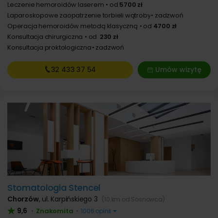
Leczenie hemoroidów laserem
od
5700 zł
Laparoskopowe zaopatrzenie torbieli wątroby
zadzwoń
Operacja hemoroidów metodą klasyczną
od
4700 zł
Konsultacja chirurgiczna
od
230 zł
Konsultacja proktologiczna
zadzwoń
32 433
37 54
Umów wizytę
Stomatologia Stencel
Chorzów
,
ul. Karpińskiego 3
(10 km od Sosnowca)
9,6
Znakomita
•
•
1006 opinii