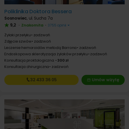
Poliklinika Doktora Bessera
Sosnowiec
,
ul. Sucha 7a
9,2
Znakomita
•
•
3755 opinii
Żylaki przełyku
zadzwoń
Zdjęcie szwów
zadzwoń
Leczenie hemoroidów metodą Barrona
zadzwoń
Endoskopowa sklerotyzacja żylaków przełyku
zadzwoń
Konsultacja proktologiczna
300 zł
Konsultacja chirurgiczna
zadzwoń
32 433
36 05
Umów wizytę