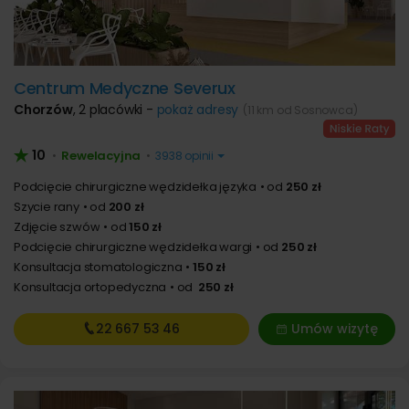
Centrum Medyczne Severux
Chorzów
,
2 placówki -
pokaż adresy
(11 km od Sosnowca)
10
Rewelacyjna
•
•
3938 opinii
Podcięcie chirurgiczne wędzidełka języka
od
250 zł
Szycie rany
od
200 zł
Zdjęcie szwów
od
150 zł
Podcięcie chirurgiczne wędzidełka wargi
od
250 zł
Konsultacja stomatologiczna
150 zł
Konsultacja ortopedyczna
od
250 zł
22 667
53 46
Umów wizytę