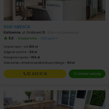
DUO MEDICA
Katowice
,
ul. Grabowa 1D
(5 km od Sosnowca)
9,6
Znakomita
•
•
1035 opinii
Szycie rany
od
100 zł
Zdjęcie szwów
50 zł
Nacięcie ropnia
150 zł
Założenie i zmiana opatrunku prostego
50 zł
32 433
31 14
Umów wizytę