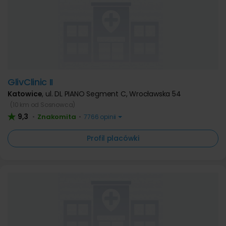
GlivClinic II
Katowice
,
ul. DL PIANO Segment C, Wrocławska 54
(10 km od Sosnowca)
9,3
Znakomita
•
•
7766 opinii
Profil placówki