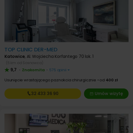
TOP CLINIC DER-MED
Katowice
,
Al. Wojciecha Korfantego 70 lok. 1
(5 km od Sosnowca)
9,7
Znakomita
•
•
575 opinii
Usunięcie wrastającego paznokcia chirurgicznie
od
400 zł
32 433
36 90
Umów wizytę