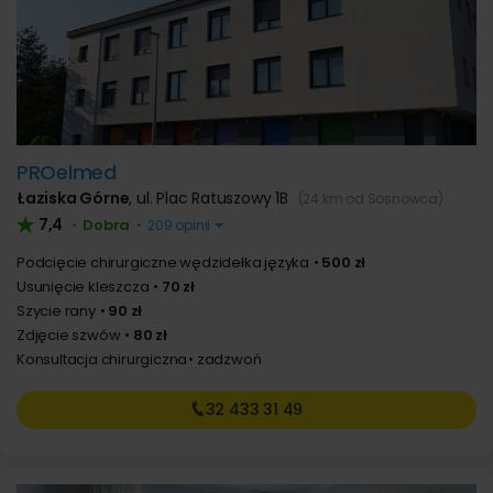
PROelmed
Łaziska Górne
,
ul. Plac Ratuszowy 1B
(24 km od Sosnowca)
7,4
Dobra
•
•
209 opinii
Podcięcie chirurgiczne wędzidełka języka
500 zł
Usunięcie kleszcza
70 zł
Szycie rany
90 zł
Zdjęcie szwów
80 zł
Konsultacja chirurgiczna
zadzwoń
32 433
31 49