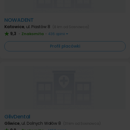
NOWADENT
Katowice
,
ul. Piastów 8
(8 km od Sosnowca)
9,3
Znakomita
•
•
436 opinii
Profil placówki
GlivDental
Gliwice
,
ul. Dolnych Wałów 8
(31 km od Sosnowca)