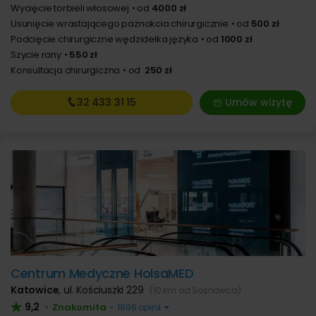
Wycięcie torbieli włosowej
od
4000 zł
Usunięcie wrastającego paznokcia chirurgicznie
od
500 zł
Podcięcie chirurgiczne wędzidełka języka
od
1000 zł
Szycie rany
550 zł
Konsultacja chirurgiczna
od
250 zł
32 433
31 15
Umów wizytę
Centrum Medyczne HolsaMED
Katowice
,
ul. Kościuszki 229
(10 km od Sosnowca)
9,2
Znakomita
•
•
1896 opinii