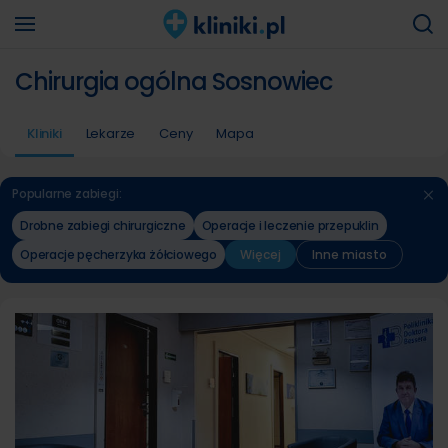
Chirurgia ogólna Sosnowiec
Kliniki
Lekarze
Ceny
Mapa
Popularne zabiegi:
Drobne zabiegi chirurgiczne
Operacje i leczenie przepuklin
Operacje pęcherzyka żółciowego
Więcej
Inne miasto