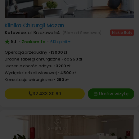
Klinika Chirurgii Mazan
Katowice
,
ul. Brzozowa 54
(5 km od Sosnowca)
9,1
Znakomita
•
•
613 opinii
Operacja przepukliny
13000 zł
Drobne zabiegi chirurgiczne
od
250 zł
Leczenie chorób odbytu
3200 zł
Wycięcie torbieli włosowej
4500 zł
Konsultacja chirurgiczna
280 zł
32 433
30 80
Umów wizytę