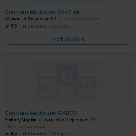
Centrum Medyczne GlivClinic
Gliwice
,
ul. Dworcowa 60
(30 km od Sosnowca)
9,5
Znakomita
•
•
7976 opinii
Profil placówki
Centrum Medyczne GABOS
Piekary Śląskie
,
ul. Inwalidów Wojennych 79
(16 km od Sosnowca)
9,5
Znakomita
•
•
1666 opinii