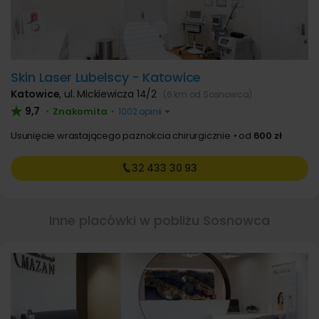
Skin Laser Lubelscy - Katowice
Katowice
,
ul. Mickiewicza 14/2
(6 km od Sosnowca)
9,7
Znakomita
•
•
1002 opinii
Usunięcie wrastającego paznokcia chirurgicznie
od
600 zł
32 433
30 93
Inne placówki w pobliżu Sosnowca