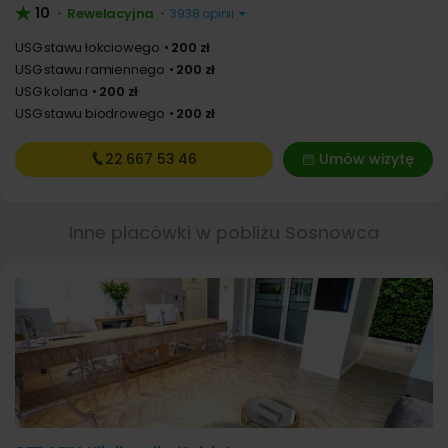
10
Rewelacyjna
•
•
3938 opinii
USG stawu łokciowego
200 zł
USG stawu ramiennego
200 zł
USG kolana
200 zł
USG stawu biodrowego
200 zł
22 667
53 46
Umów wizytę
Inne placówki w pobliżu Sosnowca