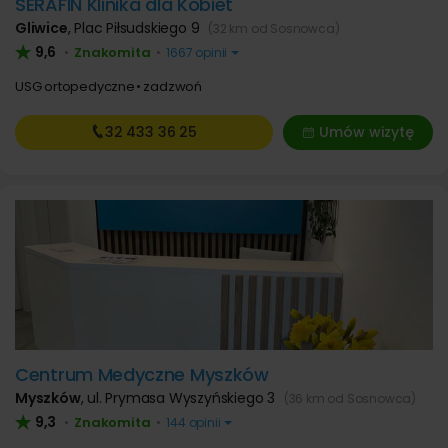
SERAFIN Klinika dla Kobiet
Gliwice
,
Plac Piłsudskiego 9
(32 km od Sosnowca)
9,6
Znakomita
•
•
1667 opinii
USG ortopedyczne
zadzwoń
32 433
36 25
Umów wizytę
Centrum Medyczne Myszków
Myszków
,
ul. Prymasa Wyszyńskiego 3
(36 km od Sosnowca)
9,3
Znakomita
•
•
144 opinii