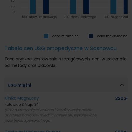
50
25
0
USG stawu kolanowego
USG stawu skokowego
USG ścięgna Achil
cena minimalna
cena maksymalna
Tabela cen USG ortopedyczne w Sosnowcu
Tabelaryczne zestawienie szczegółowych cen w zależności
od metody oraz placówki:
USG mięśni
Klinika Magnuccy
220 zł
Katowice, 3 Maja 34
(ocena pracy mięśni brzucha i ich aktywacja; ocena
obniżenia narządów miednicy mniejszej) wykonywane
przez trenera personalnego