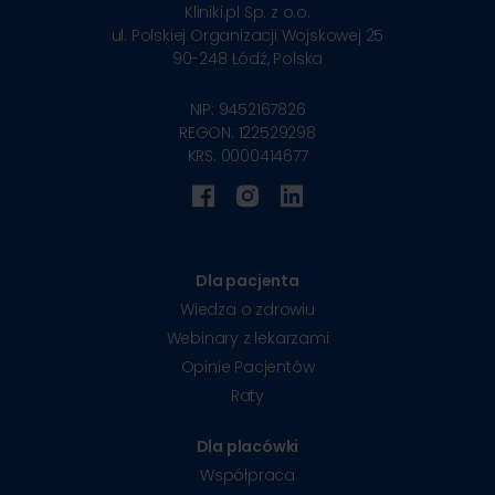
Kliniki.pl Sp. z o.o.
ul. Polskiej Organizacji Wojskowej 25
90-248
Łódź, Polska
NIP: 9452167826
REGON: 122529298
KRS: 0000414677
Dla pacjenta
Wiedza o zdrowiu
Webinary z lekarzami
Opinie Pacjentów
Raty
Dla placówki
Współpraca