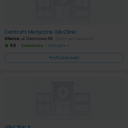
Centrum Medyczne GlivClinic
Gliwice
,
ul. Dworcowa 60
(30 km od Sosnowca)
9,5
Znakomita
•
•
7976 opinii
Profil placówki
GlivClinic II