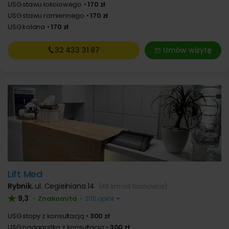
USG stawu łokciowego
170 zł
USG stawu ramiennego
170 zł
USG kolana
170 zł
32 433
31 87
Umów wizytę
Lift Med
Rybnik
,
ul. Cegielniana 14
(45 km od Sosnowca)
9,3
Znakomita
•
•
2115 opinii
USG stopy z konsultacją
300 zł
USG nadgarstka z konsultacją
300 zł