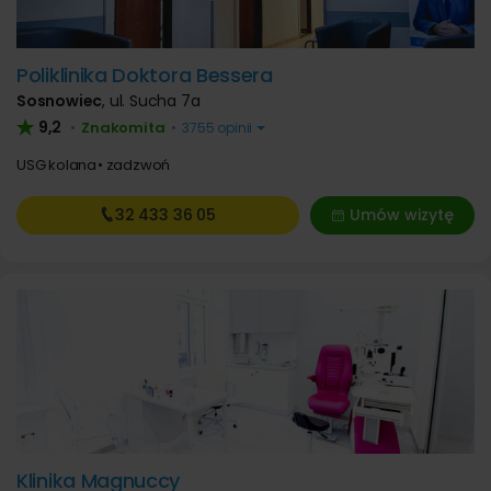
Poliklinika Doktora Bessera
Sosnowiec
,
ul. Sucha 7a
9,2
Znakomita
•
•
3755 opinii
USG kolana
zadzwoń
32 433
36 05
Umów wizytę
Klinika Magnuccy