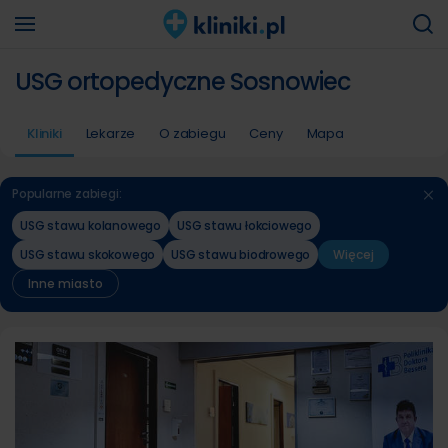
USG ortopedyczne Sosnowiec
Kliniki
Lekarze
O zabiegu
Ceny
Mapa
Popularne zabiegi:
USG stawu kolanowego
USG stawu łokciowego
USG stawu skokowego
USG stawu biodrowego
Więcej
Inne miasto