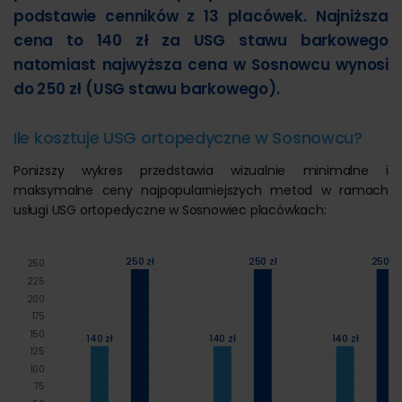
podstawie cenników z 13 placówek. Najniższa
cena to 140 zł za USG stawu barkowego
natomiast najwyższa cena w Sosnowcu wynosi
do 250 zł (USG stawu barkowego).
Ile kosztuje USG ortopedyczne w Sosnowcu?
Poniższy wykres przedstawia wizualnie minimalne i
maksymalne ceny najpopularniejszych metod w ramach
usługi USG ortopedyczne w Sosnowiec placówkach:
250 zł
250 zł
250 zł
250
225
200
175
150
140 zł
140 zł
140 zł
125
100
75