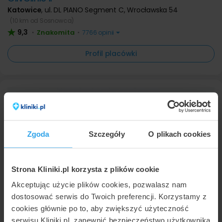
Katowice
,
ul. DL PIANO Segment C, Wrocławska 54
(10 km od Sosnowca)
9,3
Znakomita
•
•
7766 opinii
Profil placówki
Zgoda
Szczegóły
O plikach cookies
Strona Kliniki.pl korzysta z plików cookie
Centrum Zdrowia Sanvita
Akceptując użycie plików cookies, pozwalasz nam
Knurów
,
ul. Kazimierza Wielkiego 13
(32 km od Sosnowca)
dostosować serwis do Twoich preferencji. Korzystamy z
8,4
Bardzo dobra
•
•
346 opinii
cookies głównie po to, aby zwiększyć użyteczność
Profil placówki
serwisu Kliniki.pl, zapewnić bezpieczeństwo użytkownika