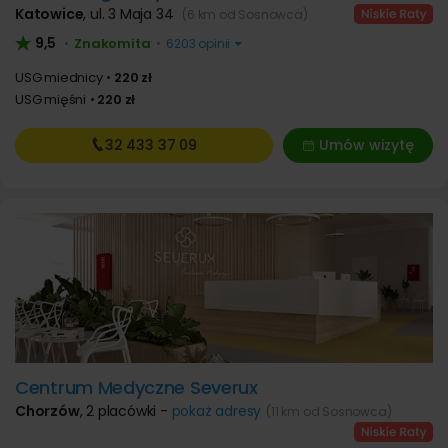
Katowice
,
ul. 3 Maja 34
(6 km od Sosnowca)
9,5
Znakomita
•
•
6203 opinii
USG miednicy
220 zł
USG mięśni
220 zł
32 433
37 09
Umów wizytę
Centrum Medyczne Severux
Chorzów
,
2 placówki -
pokaż adresy
(11 km od Sosnowca)