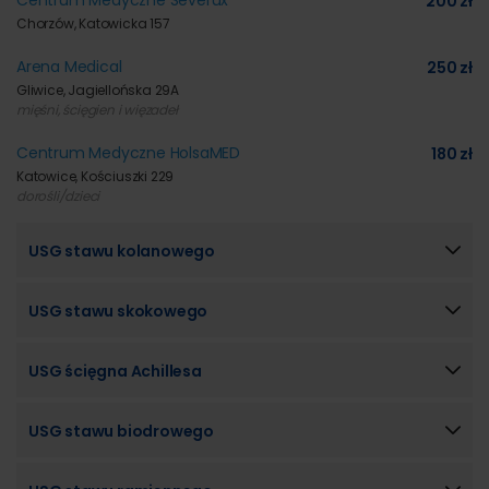
Centrum Medyczne Severux
200 zł
Chorzów, Katowicka 157
Arena Medical
250 zł
Gliwice, Jagiellońska 29A
mięśni, ścięgien i więzadeł
Centrum Medyczne HolsaMED
180 zł
Katowice, Kościuszki 229
dorośli/dzieci
USG stawu kolanowego
USG stawu skokowego
USG ścięgna Achillesa
USG stawu biodrowego