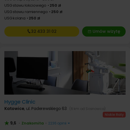
USG stawu łokciowego
250 zł
USG stawu ramiennego
250 zł
USG kolana
250 zł
32 433
31 02
Umów wizytę
Hygge Clinic
Katowice
,
ul. Paderewskiego 63
(6 km od Sosnowca)
9,6
Znakomita
•
•
2236 opinii