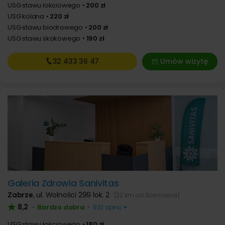
USG stawu łokciowego
200 zł
USG kolana
220 zł
USG stawu biodrowego
200 zł
USG stawu skokowego
190 zł
32 433
36 47
Umów wizytę
Galeria Zdrowia Sanivitas
Zabrze
,
ul. Wolności 299 lok. 2
(22 km od Sosnowca)
8,2
Bardzo dobra
•
•
923 opinii
USG stawu łokciowego
180 zł