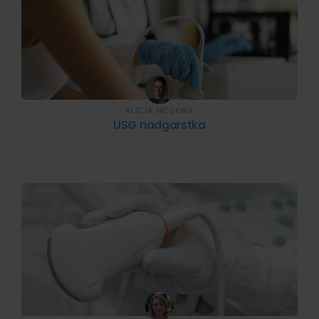
ALICJA MOSKWA
USG nadgarstka