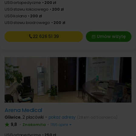
USG ortopedyczne
200 zł
USG stawu łokciowego
200 zł
USG kolana
200 zł
USG stawu biodrowego
200 zł
22 626
51 39
Umów wizytę
Arena Medical
Gliwice
,
2 placówki -
pokaż adresy
(28 km od Sosnowca)
9,8
Znakomita
•
•
1155 opinii
USG ortopedyczne
250 zł