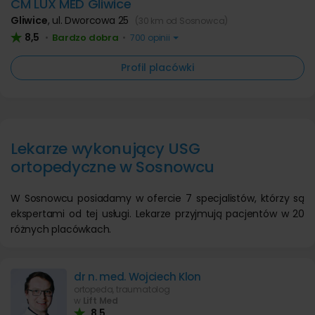
CM LUX MED Gliwice
Gliwice
,
ul. Dworcowa 25
(30 km od Sosnowca)
8,5
Bardzo dobra
•
•
700 opinii
Profil placówki
Lekarze wykonujący USG
ortopedyczne w Sosnowcu
W Sosnowcu posiadamy w ofercie 7 specjalistów, którzy są
ekspertami od tej usługi. Lekarze przyjmują pacjentów w 20
różnych placówkach.
dr n. med. Wojciech Klon
ortopeda, traumatolog
w
Lift Med
8,5