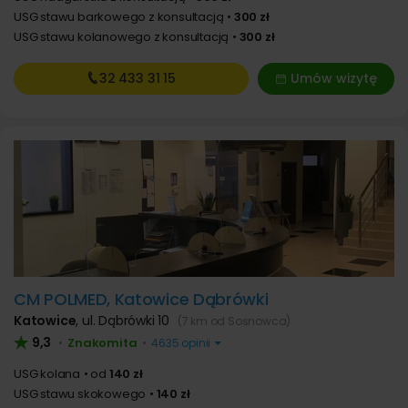
USG stawu barkowego z konsultacją
300 zł
USG stawu kolanowego z konsultacją
300 zł
32 433
31 15
Umów wizytę
CM POLMED, Katowice Dąbrówki
Katowice
,
ul. Dąbrówki 10
(7 km od Sosnowca)
9,3
Znakomita
•
•
4635 opinii
USG kolana
od
140 zł
USG stawu skokowego
140 zł