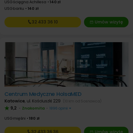
USG ścięgna Achillesa
140 zł
USG barku
140 zł
32 433
36 10
Umów wizytę
Centrum Medyczne HolsaMED
Katowice
,
ul. Kościuszki 229
(10 km od Sosnowca)
9,2
Znakomita
•
•
1896 opinii
USG mięśni
180 zł
32 433
36 36
Umów wizytę