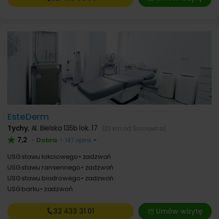
EsteDerm
Tychy
,
Al. Bielska 135b lok. 17
(22 km od Sosnowca)
7,2
Dobra
•
•
147 opinii
USG stawu łokciowego
zadzwoń
USG stawu ramiennego
zadzwoń
USG stawu biodrowego
zadzwoń
USG barku
zadzwoń
32 433
31 01
Umów wizytę