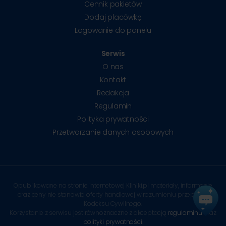
Cennik pakietów
Dodaj placówkę
Logowanie do panelu
Serwis
O nas
Kontakt
Redakcja
Regulamin
Polityka prywatności
Przetwarzanie danych osobowych
Opublikowane na stronie internetowej Kliniki.pl materiały, informacje
oraz ceny nie stanowią oferty handlowej w rozumieniu przepisów
Kodeksu Cywilnego.
Korzystanie z serwisu jest równoznaczne z akceptacją
regulaminu
oraz
polityki prywatności
.