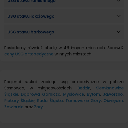
USG stawu ramiennego
USG stawu łokciowego
USG stawu barkowego
Posiadamy również ofertę w 46 innych miastach. Sprawdź
ceny USG ortopedyczne
w innych miastach.
Pacjenci szukali zabiegu usg ortopedyczne w pobliżu
Sosnowca, w miejscowościach:
Będzin
,
Siemianowice
Śląskie
,
Dąbrowa Górnicza
,
Mysłowice
,
Bytom
,
Jaworzno
,
Piekary Śląskie
,
Ruda Śląska
,
Tarnowskie Góry
,
Oświęcim
,
Zawiercie
oraz
Żory
.