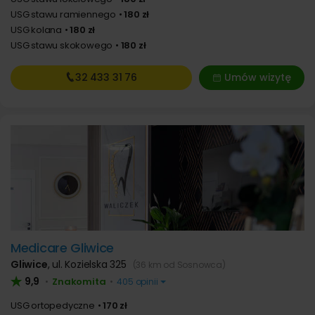
USG stawu ramiennego
180 zł
USG kolana
180 zł
USG stawu skokowego
180 zł
32 433
31 76
Umów wizytę
Medicare Gliwice
Gliwice
,
ul. Kozielska 325
(36 km od Sosnowca)
9,9
Znakomita
•
•
405 opinii
USG ortopedyczne
170 zł