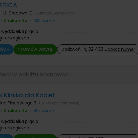
EDICA
e
,
ul. Grabowa 1D
(5 km od Sosnowca)
Znakomita
•
•
1035 opinii
 wędzidełka prącia
ja urologiczna
32 433
…
ły »
Umów wizytę
Zadzwoń:
pokaż
numer
ówki w pobliżu Sosnowca
 Klinika dla Kobiet
lac Piłsudskiego 9
(32 km od Sosnowca)
Znakomita
•
•
1667 opinii
 wędzidełka prącia
ja urologiczna