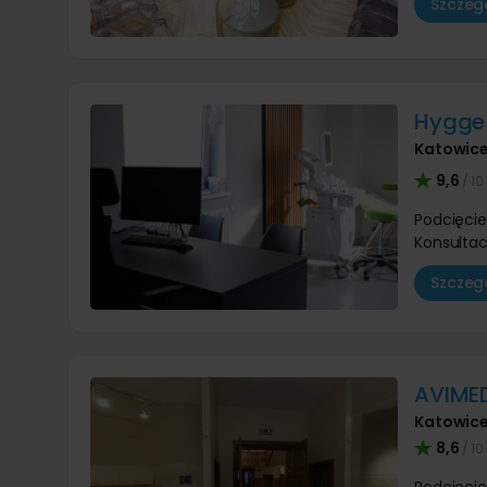
Szczegó
Hygge 
Katowic
9,6
/ 10
Podcięcie
Konsultac
Szczegó
AVIME
Katowic
8,6
/ 10
Podcięcie