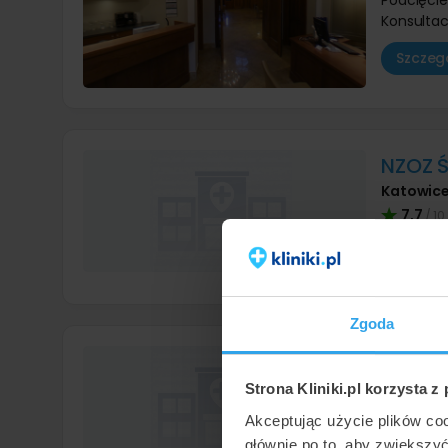
Konsultac
Szczegó
NZOZ Ś
Katowic
7,7
/ 10
Szczegó
Zgoda
Centru
Gliwice
,
Strona Kliniki.pl korzysta z
9,5
/ 10
Akceptując użycie plików co
głównie po to, aby zwiększy