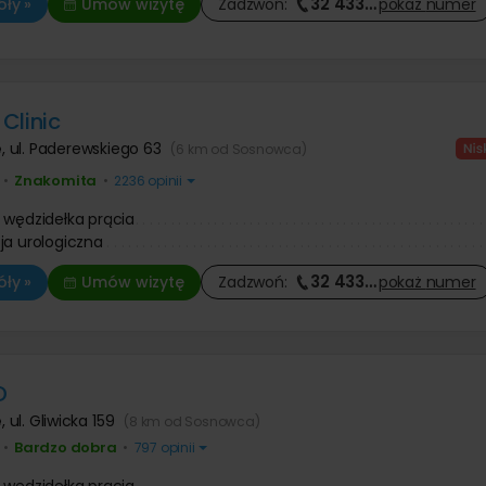
32 433
…
ły »
Umów wizytę
Zadzwoń:
pokaż
numer
Clinic
e
,
ul. Paderewskiego 63
(6 km od Sosnowca)
Znakomita
•
•
2236 opinii
 wędzidełka prącia
ja urologiczna
32 433
…
ły »
Umów wizytę
Zadzwoń:
pokaż
numer
D
e
,
ul. Gliwicka 159
(8 km od Sosnowca)
Bardzo dobra
•
•
797 opinii
 wędzidełka prącia