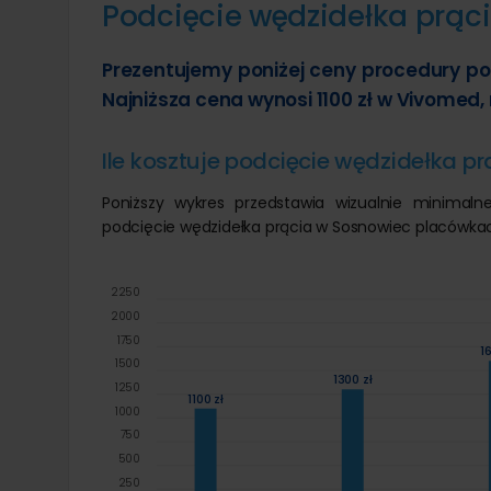
Podcięcie wędzidełka prąc
Prezentujemy poniżej ceny procedury p
Najniższa cena wynosi 1100 zł w Vivomed, n
Ile kosztuje podcięcie wędzidełka 
Poniższy wykres przedstawia wizualnie minima
podcięcie wędzidełka prącia w Sosnowiec placówka
2250
2000
1750
1
1500
1300 zł
1250
1100 zł
1000
750
500
250