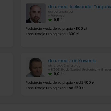
dr n. med. Aleksander Targońs
urolog, androlog
w
Vivomed
9,5
/ 10
Podcięcie wędzidełka prącia
• 1100 zł
Konsultacja urologiczna
• 300 zł
dr n. med. Jan Kawecki
chirurg ogólny, urolog
w
NZOZ Śląski Szpital Urologiczny Grupa 
9,0
/ 10
Podcięcie wędzidełka prącia
• od 2400 zł
Konsultacja urologiczna
• od 250 zł