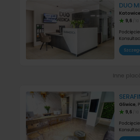
DUO M
Katowic
9,6
/ 10
Podcięcie
Konsultac
Szczegó
Inne plac
SERAFIN
Gliwice
,
P
9,6
/ 10
Podcięcie
Konsultac