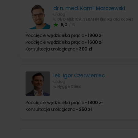
dr n. med. Kamil Marczewski
urolog
w
DUO MEDICA, SERAFIN Klinika dla Kobiet
9,0
/ 10
Podcięcie wędzidełka prącia
• 1800 zł
Podcięcie wędzidełka prącia
• 1600 zł
Konsultacja urologiczna
• 300 zł
lek. Igor Czerwieniec
urolog
w
Hygge Clinic
Podcięcie wędzidełka prącia
• 1800 zł
Konsultacja urologiczna
• 250 zł