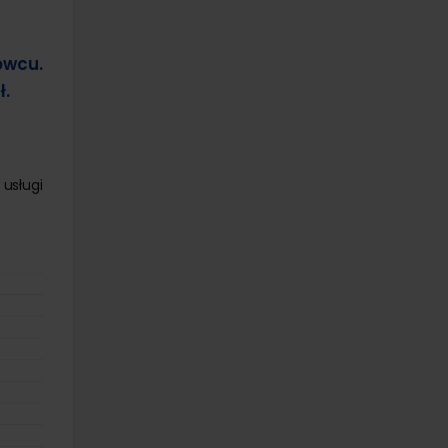
owcu.
ł.
usługi