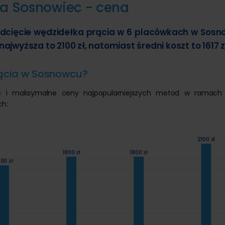
ia Sosnowiec - cena
odcięcie wędzidełka prącia w 6 placówkach w Sosn
ajwyższa to 2100 zł, natomiast średni koszt to 1617 z
prącia w Sosnowcu?
lne i maksymalne ceny najpopularniejszych metod w ramach 
ch:
2100 zł
1800 zł
1800 zł
600 zł