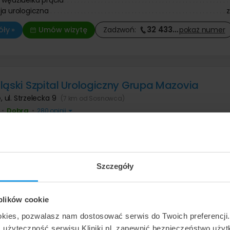
ja urologiczna
32 433
…
ły »
Umów wizytę
Zadzwoń:
pokaż
numer
ląski Szpital Urologiczny Grupa Mazovia
e
,
ul. Strzelecka 9
(7 km od Sosnowca)
Dobra
•
•
280 opinii
ły »
Szczegóły
m Medyczne GlivClinic
ul. Dworcowa 60
(30 km od Sosnowca)
 plików cookie
Znakomita
•
•
7976 opinii
okies, pozwalasz nam dostosować serwis do Twoich preferencji
ć użyteczność serwisu Kliniki.pl, zapewnić bezpieczeństwo uży