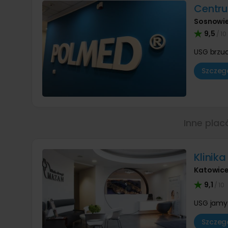
Centr
Sosnowi
9,5
/ 10
USG brzu
Szczegó
Inne plac
Klinik
Katowic
9,1
/ 10
USG jamy 
Szczegó