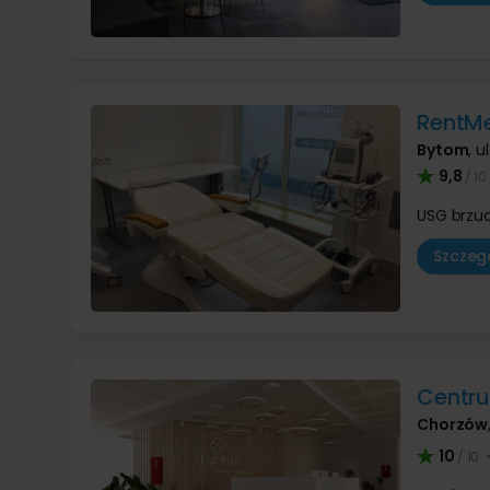
RentM
Bytom
,
u
9,8
/ 10
USG brzu
Szczegó
Centr
Chorzów
10
/ 10