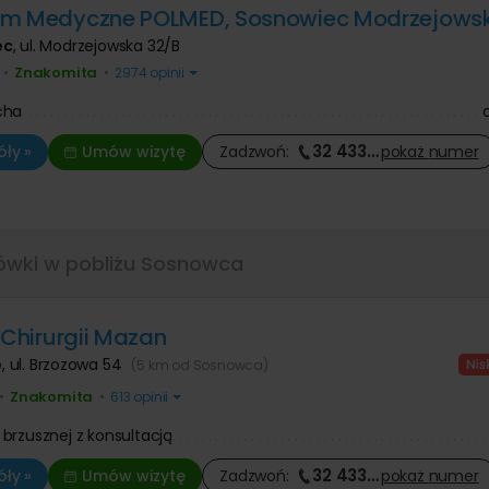
um Medyczne POLMED, Sosnowiec Modrzejows
ec
,
ul. Modrzejowska 32/B
Znakomita
•
•
2974 opinii
cha
32 433
…
ły »
Umów wizytę
Zadzwoń:
pokaż
numer
ówki w pobliżu Sosnowca
a Chirurgii Mazan
e
,
ul. Brzozowa 54
(5 km od Sosnowca)
Znakomita
•
•
613 opinii
brzusznej z konsultacją
32 433
…
ły »
Umów wizytę
Zadzwoń:
pokaż
numer