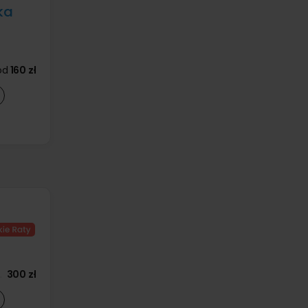
ka
od
160 zł
300 zł