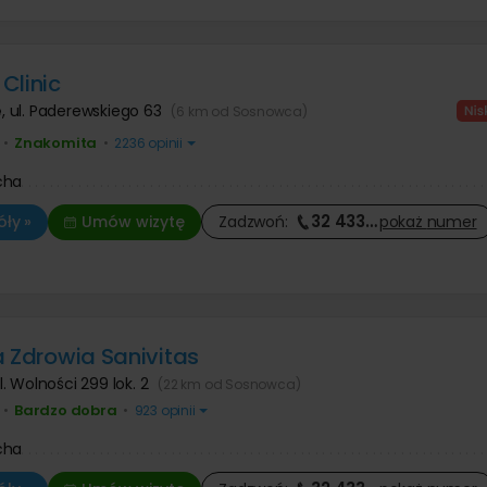
Clinic
e
,
ul. Paderewskiego 63
(6 km od Sosnowca)
Znakomita
•
•
2236 opinii
cha
32 433
…
ły »
Umów wizytę
Zadzwoń:
pokaż
numer
a Zdrowia Sanivitas
l. Wolności 299 lok. 2
(22 km od Sosnowca)
Bardzo dobra
•
•
923 opinii
cha