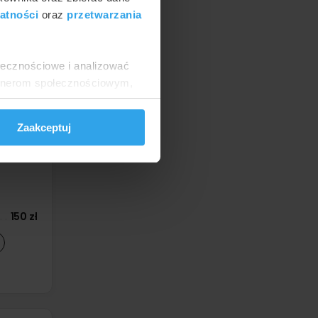
atności
oraz
przetwarzania
250 zł
ołecznościowe i analizować
artnerom społecznościowym,
anymi od Ciebie lub
Zaakceptuj
150 zł