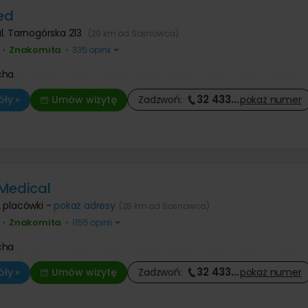
ed
l. Tarnogórska 213
(29 km od Sosnowca)
Znakomita
•
•
335 opinii
cha
32 433
…
ły »
Umów wizytę
Zadzwoń:
pokaż
numer
Medical
 placówki -
pokaż adresy
(28 km od Sosnowca)
Znakomita
•
•
1155 opinii
cha
32 433
…
ły »
Umów wizytę
Zadzwoń:
pokaż
numer