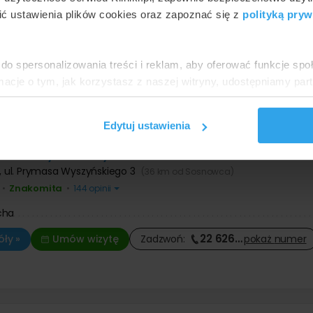
Znakomita
•
•
1667 opinii
ć ustawienia plików cookies oraz zapoznać się z
polityką pryw
cha
32 433
…
ły »
Umów wizytę
Zadzwoń:
pokaż
numer
do spersonalizowania treści i reklam, aby oferować funkcje sp
ormacje o tym, jak korzystasz z naszej witryny, udostępniamy p
Partnerzy mogą połączyć te informacje z innymi danymi otrzym
nia z ich usług.
Edytuj ustawienia
um Medyczne Myszków
,
ul. Prymasa Wyszyńskiego 3
(36 km od Sosnowca)
Znakomita
•
•
144 opinii
cha
22 626
…
ły »
Umów wizytę
Zadzwoń:
pokaż
numer