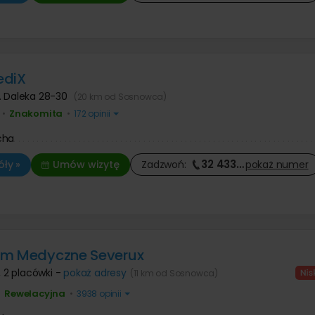
ediX
l. Daleka 28-30
(20 km od Sosnowca)
Znakomita
•
•
172 opinii
cha
32 433
…
ły »
Umów wizytę
Zadzwoń:
pokaż
numer
um Medyczne Severux
,
2 placówki -
pokaż adresy
(11 km od Sosnowca)
Rewelacyjna
•
•
3938 opinii