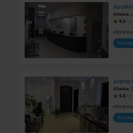
AkaiM
Gliwice
,
u
9,6
/ 10
USG brzu
Szczegó
Arena 
Gliwice
,
2
9,8
/ 10
USG brzu
Szczegó