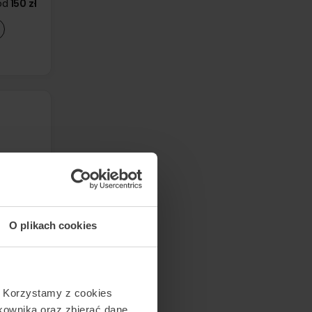
od
150 zł
200 zł
350 zł
O plikach cookies
. Korzystamy z cookies
tkownika oraz zbierać dane