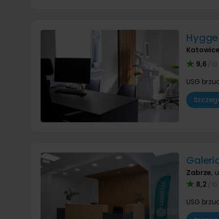
Hygge 
Katowic
9,6
/ 10
USG brzu
Szczegó
Galeri
Zabrze
,
u
8,2
/ 10
USG brzu