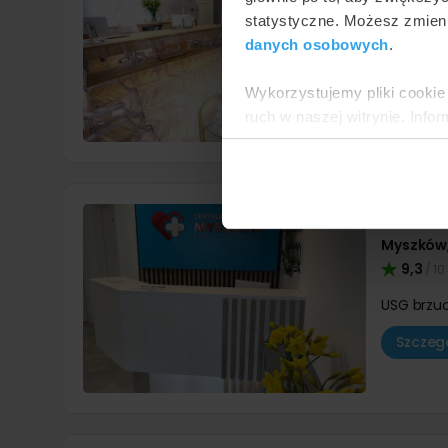
9,6
/ 10
statystyczne. Możesz zmieni
danych osobowych
.
USG brzu
Szczegó
Wykorzystujemy pliki cookie 
ruch w naszej witrynie. Inf
reklamowym i analitycznym. 
uzyskanymi podczas korzysta
Centr
Myszków
9,3
/ 10
USG brzu
Szczegó