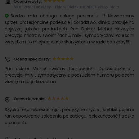
Ocena wizyty:
Skin Laser Lubelscy - Filia w Bielsku-Białej
, Bielsko-Biała
Bardzo miła obsługa całego personelu !!! Nowoczesny
sprzęt, profesjonalne podejście i doradztwo. Klinika pracuje na
najwyżej jakości produktach. Pan Doktor Michał niezwykła
precyzja mistrz w swoim fachu, miły i sympatyczny. Polecam
wszystkim to miejsce warte skorzystania w razie potrzeby!!!!
Ocena specjalisty:
Pan doktor Michał świetny fachowiec!!!! Doświadczenie ,
precyzja, miły , sympatyczny z poczuciem humoru polecam
wizytę u niego każdemu
Ocena leczenia:
Szybka rekonwalescencja , precyzyjne szycie , szybkie gojenie
ran odpowiednie zalecenia po zabiegu, opiekuńczość i troska
o pacjenta