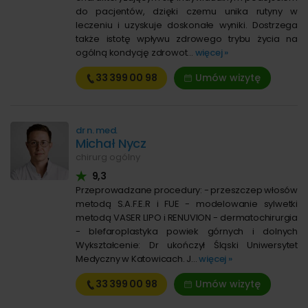
do pacjentów, dzięki czemu unika rutyny w
leczeniu i uzyskuje doskonałe wyniki. Dostrzega
także istotę wpływu zdrowego trybu życia na
ogólną kondycję zdrowot...
więcej »
33 399
00 98
Umów wizytę
dr n. med.
Michał Nycz
chirurg ogólny
9,3
Przeprowadzane procedury: - przeszczep włosów
metodą S.A.F.E.R i FUE - modelowanie sylwetki
metodą VASER LIPO i RENUVION - dermatochirurgia
- blefaroplastyka powiek górnych i dolnych
Wykształcenie: Dr ukończył Śląski Uniwersytet
Medyczny w Katowicach. J...
więcej »
33 399
00 98
Umów wizytę