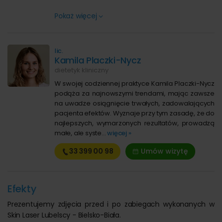
Pokaż więcej
lic.
Kamila Placzki-Nycz
dietetyk kliniczny
W swojej codziennej praktyce Kamila Placzki-Nycz
podąża za najnowszymi trendami, mając zawsze
na uwadze osiągnięcie trwałych, zadowalających
pacjenta efektów. Wyznaje przy tym zasadę, że do
najlepszych, wymarzonych rezultatów, prowadzą
małe, ale syste...
więcej »
33 399
00 98
Umów wizytę
Efekty
Prezentujemy zdjęcia przed i po zabiegach wykonanych w
Skin Laser Lubelscy - Bielsko-Biała.