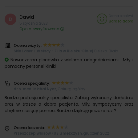
Ocena placówki
Dawid
D
Bardzo dobra
5 stycznia 2023
Opinia zweryfikowana
Ocena wizyty:
Skin Laser Lubelscy - Filia w Bielsku-Białej
, Bielsko-Biała
Nowoczesna placówka z wieloma udogodnieniami... Miły i
pomocny personel kliniki
Ocena specjalisty:
dr n. med. Michał Nycz
, Chirurg ogólny
Bardzo profesjonalny specjalista. Zabieg wykonany dokładnie
oraz w trosce o dobro pacjenta. Miły, sympatyczny oraz
chętnie niosący pomoc. Bardzo dziękuję jeszcze raz ?
Ocena leczenia:
Przeszczep włosów FUE u mężczyzn
, grudzień 2022