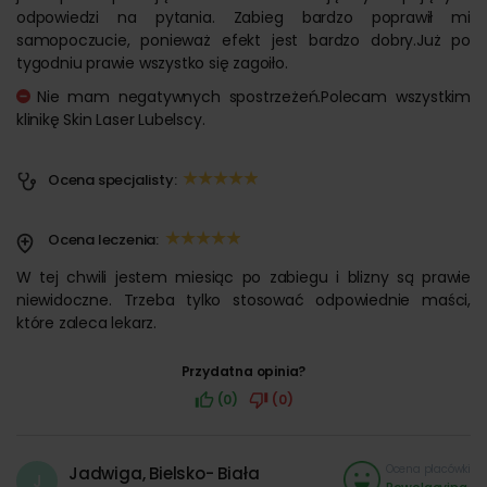
Specjalne pokoje do przygotowania się do
odpowiedzi na pytania. Zabieg bardzo poprawił mi
zabiegu
– posiadamy specjalne pokoje
samopoczucie, ponieważ efekt jest bardzo dobry.Już po
przygotowawcze.
tygodniu prawie wszystko się zagoiło.
Promocje cenowe
– przygotowaliśmy dla naszych
Nie mam negatywnych spostrzeżeń.Polecam wszystkim
pacjentów atrakcyjne rabaty i promocje.
klinikę Skin Laser Lubelscy.
Bezpłatna konsultacja po zabiegu
– otaczamy
troskliwą opieką pacjenta również w okresie
Ocena specjalisty:
pozabiegowym. Konsultacja po zabiegu jest zwolniona
od opłat.
Ocena leczenia:
Parking
dla Pacjentów przed kliniką
.
W tej chwili jestem miesiąc po zabiegu i blizny są prawie
Toaleta dostosowana do osób niepełnosprawnych
.
niewidoczne. Trzeba tylko stosować odpowiednie maści,
które zaleca lekarz.
Przydatna opinia?
(0)
(0)
Ocena placówki
Jadwiga, Bielsko- Biała
J