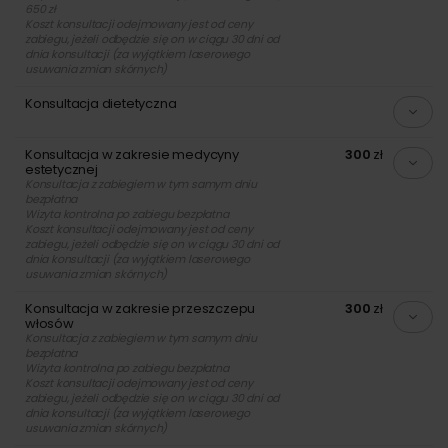
650 zł
ujędrniające i ujednolicające koloryt skóry. Oprócz procedur
Koszt konsultacji odejmowany jest od ceny
z zakresu medycyny anti-aging zajmujemy się leczeniem
zabiegu, jeżeli odbędzie się on w ciągu 30 dni od
dnia konsultacji (za wyjątkiem laserowego
trądziku oraz usuwaniem przebarwień słonecznych.
usuwania zmian skórnych)
Przeprowadzamy
transplantacje włosów
Konsultacja dietetyczna
systemem S.A.F.E.R.®
, który uważa się za jeden z
najskuteczniejszych i najmniej inwazyjnych spośród
Konsultacja w zakresie medycyny
300
zł
dostępnych na rynku systemów do przeszczepów.
estetycznej
Zautomatyzowanie procedury znacząco skraca czas trwania
Konsultacja z zabiegiem w tym samym dniu
bezpłatna
zabiegu oraz minimalizuje ryzyko uszkodzenia pojedynczych
Wizyta kontrolna po zabiegu bezpłatna
mieszków włosowych. Osobom borykającym się z
Koszt konsultacji odejmowany jest od ceny
zabiegu, jeżeli odbędzie się on w ciągu 30 dni od
problemem łysienia i nadmiernego wypadania włosów
dnia konsultacji (za wyjątkiem laserowego
proponujemy również
terapię z użyciem komórek
usuwania zmian skórnych)
macierzystych
.
Konsultacja w zakresie przeszczepu
300
zł
włosów
Wykonujemy
małoinwazyjne zabiegi modelowania
Konsultacja z zabiegiem w tym samym dniu
sylwetki i usuwania tkanki tłuszczowej
. Do stosowanych
bezpłatna
przez nas technik należy liposukcja Vaser Lipo (mniej
Wizyta kontrolna po zabiegu bezpłatna
Koszt konsultacji odejmowany jest od ceny
inwazyjnej alternatywy dla klasycznej liposukcji), którą
zabiegu, jeżeli odbędzie się on w ciągu 30 dni od
łączymy z zabiegiem ujędrniania skóry przy pomocy
dnia konsultacji (za wyjątkiem laserowego
usuwania zmian skórnych)
lipofillingu Adivive.