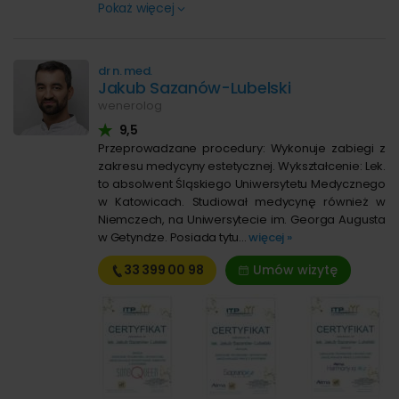
Pokaż więcej
dr n. med.
Jakub Sazanów-Lubelski
wenerolog
9,5
Przeprowadzane procedury: Wykonuje zabiegi z
zakresu medycyny estetycznej. Wykształcenie: Lek.
to absolwent Śląskiego Uniwersytetu Medycznego
w Katowicach. Studiował medycynę również w
Niemczech, na Uniwersytecie im. Georga Augusta
w Getyndze. Posiada tytu...
więcej »
33 399
00 98
Umów wizytę