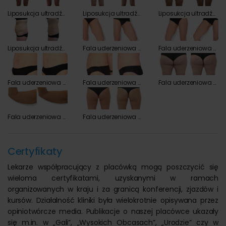
Liposukcja ultradźwiękowa Vaser Lipo przed i po zabiegu
Liposukcja ultradźwiękowa Vaser Lipo przed i po zabiegu
Liposukcja ultradźwiękowa Vaser Lipo przed i po zabiegu
Liposukcja ultradźwiękowa Vaser Lipo przed i po zabiegu
Fala uderzeniowa w medycynie estetycznej przed i po zabiegu
Fala uderzeniowa w medycynie estetycznej przed i po zabiegu
Fala uderzeniowa w medycynie estetycznej przed i po zabiegu
Fala uderzeniowa w medycynie estetycznej przed i po zabiegu
Fala uderzeniowa w medycynie estetycznej przed i po zabiegu
Fala uderzeniowa w medycynie estetycznej przed i po zabiegu
Fala uderzeniowa w medycynie estetycznej przed i po zabiegu
Certyfikaty
Lekarze współpracujący z placówką mogą poszczycić się
wieloma certyfikatami, uzyskanymi w ramach
organizowanych w kraju i za granicą konferencji, zjazdów i
kursów. Działalność kliniki była wielokrotnie opisywana przez
opiniotwórcze media. Publikacje o naszej placówce ukazały
się m.in. w „Gali”, „Wysokich Obcasach”, „Urodzie” czy w