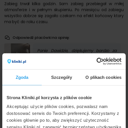
Zabieg trwał kilka godzin. Sam zabieg przebiegał w miłej
atmosferze i w pełnym skupieniu. Po miesiącu od zabiegu
wszystko dobrze się zagoiło czekam na efekt końcowy ktory
ma być do roku czasu.
Odpowiedź placówki na opinię:
Panie Dawidzie, dziękujemy bardzo za
wystawioną opinię, pozdrawiamy
serdecznie.
Skin Laser Lubelscy - Filia w Bielsku-
Zgoda
Szczegóły
O plikach cookies
Białej
Przydatna opinia?
Strona Kliniki.pl korzysta z plików cookie
(1)
(0)
Akceptując użycie plików cookies, pozwalasz nam
dostosować serwis do Twoich preferencji. Korzystamy z
cookies głównie po to, aby zwiększyć użyteczność
Ocena placówki
Katarzyna K
K
Rewelacyjna
serwisu Kliniki.pl, zapewnić bezpieczeństwo użytkownika
18 września 2022