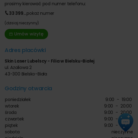
prosimy kierować pod numer telefonu:
33 399
…
pokaż
numer
(dzisiaj nieczynny)
Umów wizytę
Adres placówki
Skin Laser Lubelscy - Filia w Bielsku-Białej
ul. Azaliowa 2
43-300 Bielsko-Biała
Godziny otwarcia
poniedziałek
9:00
-
19:00
wtorek
9:00
-
20:00
środa
9:00
-
20:00
czwartek
9:00
-
20:00
piątek
9:00
-
20:00
sobota
nieczynne