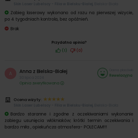
Skin Laser Lubelscy - Filia w Bielsku-Białej
, Bielsko-Biała
Zabieg laserowy wykonano od razu na pierwszej wizycie,
po 4 tygodniach kontrola, bez opóźnień.
Brak
Przydatna opinia?
(1)
(0)
Ocena placówki
Anna z Bielska-Białej
A
Rewelacyjna
30 lipca 2024
Opinia zweryfikowana
Ocena wizyty:
Skin Laser Lubelscy - Filia w Bielsku-Białej
, Bielsko-Biała
Bardzo staranne i zgodne z oczekiwaniami wykonanie
zabiegu usunięcia włókniaków; krótki termin oczekiwania i
bardzo miła , opiekuńcza atmosfera- POLECAM!!!