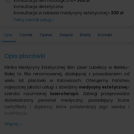
Konsultacja dermatologiczna
• 300 zł
Konsultacja dietetyczna
Konsultacja w zakresie medycyny estetycznej
• 300 zł
Pełny cennik usług »
Opis
Cennik
Opinie
Zespół
Efekty
Kontakt
Opis placówki
Klinika Medycyny Estetycznej Skin Laser Lubelscy w Bielsku-
Białej to filia renomowanej, działającej z powodzeniem od
wielu lat placówki w Katowicach. Oferujemy Państwu
najwyższej jakości usługi z dziedziny
medycyny estetycznej
i
szeroko rozumianej
laseroterapii
. Zabiegi przeprowadza
doświadczony personel medyczny, posiadający liczne
certyfikaty i dyplomy, które potwierdzają jego wiedzę i
kwalifikacje.
Dysponujemy wysokiej klasy aparaturą medyczną,
Więcej
wykorzystywaną w wiodących klinikach medycyny