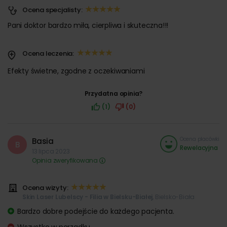
Ocena specjalisty:
Pani doktor bardzo miła, cierpliwa i skuteczna!!!
Ocena leczenia:
Efekty świetne, zgodne z oczekiwaniami
Przydatna opinia?
(1)
(0)
Ocena placówki
Basia
B
Rewelacyjna
13 lipca 2023
Opinia zweryfikowana
Ocena wizyty:
Skin Laser Lubelscy - Filia w Bielsku-Białej
, Bielsko-Biała
Bardzo dobre podejście do każdego pacjenta.