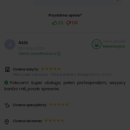
Przydatna opinia?
(1)
(0)
Ocena placówki
Asia
A
Rewelacyjna
25 marca 2022
Opinia zweryfikowana
Ocena wizyty:
Skin Laser Lubelscy - Filia w Bielsku-Białej
, Bielsko-Biała
Polecam! Super obsługa, pełen profesjonalizm, wszyscy
bardzo mili, poszło sprawnie.
Ocena specjalisty:
Ocena leczenia: