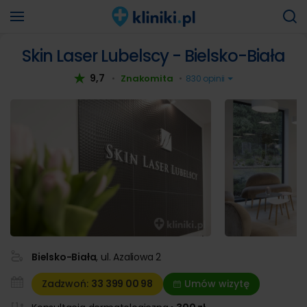
Skin Laser Lubelscy - Bielsko-Biała
9,7
Znakomita
•
•
830 opinii
Bielsko-Biała
, ul. Azaliowa 2
Zadzwoń:
33 399
00 98
Umów wizytę