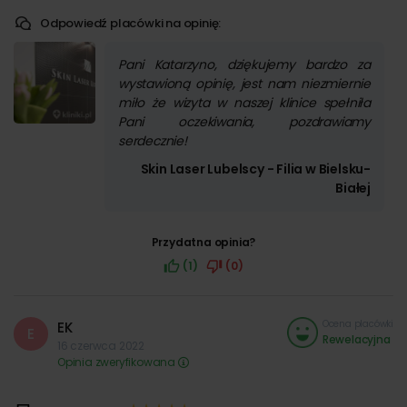
Odpowiedź placówki na opinię:
Pani Katarzyno, dziękujemy bardzo za
wystawioną opinię, jest nam niezmiernie
miło że wizyta w naszej klinice spełniła
Pani oczekiwania, pozdrawiamy
serdecznie!
Skin Laser Lubelscy - Filia w Bielsku-
Białej
Przydatna opinia?
(1)
(0)
Ocena placówki
EK
E
Rewelacyjna
16 czerwca 2022
Opinia zweryfikowana