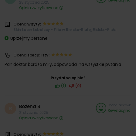
Rewelacyjna
28 stycznia 2025
Opinia zweryfikowana
Ocena wizyty:
Skin Laser Lubelscy - Filia w Bielsku-Białej
, Bielsko-Biała
Uprzejmy personel
Ocena specjalisty:
Pan doktor bardzo miły, odpowiadał na wszystkie pytania
Przydatna opinia?
(1)
(0)
Ocena placówki
Bożena B
B
Rewelacyjna
21 stycznia 2025
Opinia zweryfikowana
Ocena wizyty: