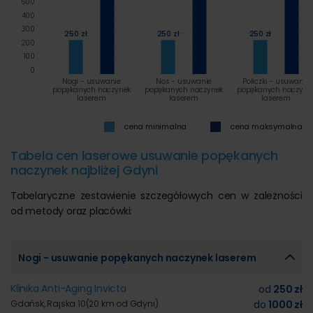
500
400
300
250 zł
250 zł
250 zł
200
100
0
Nogi - usuwanie
Nos - usuwanie
Policzki - usuwanie
popękanych naczynek
popękanych naczynek
popękanych naczyne
laserem
laserem
laserem
cena minimalna
cena maksymalna
Tabela cen laserowe usuwanie popękanych
naczynek najbliżej Gdyni
Tabelaryczne zestawienie szczegółowych cen w zależności
od metody oraz placówki:
Nogi - usuwanie popękanych naczynek laserem
Klinika Anti-Aging Invicta
od
250 zł
Gdańsk, Rajska 10
(20 km od Gdyni)
do
1000 zł