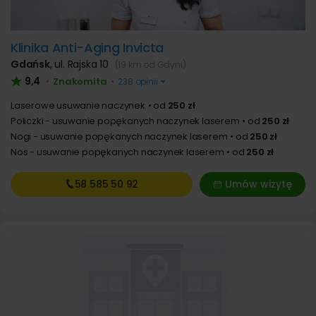
Klinika Anti-Aging Invicta
Gdańsk
,
ul. Rajska 10
(19 km od Gdyni)
9,4
Znakomita
•
•
238 opinii
Laserowe usuwanie naczynek
od
250 zł
Policzki - usuwanie popękanych naczynek laserem
od
250 zł
Nogi - usuwanie popękanych naczynek laserem
od
250 zł
Nos - usuwanie popękanych naczynek laserem
od
250 zł
58 585
50 92
Umów wizytę