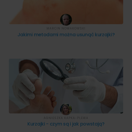
MARCIN NOWAKOWSKI
Jakimi metodami można usunąć kurzajki?
AGNIESZKA KAPKA-PLEWA
Kurzajki - czym są i jak powstają?