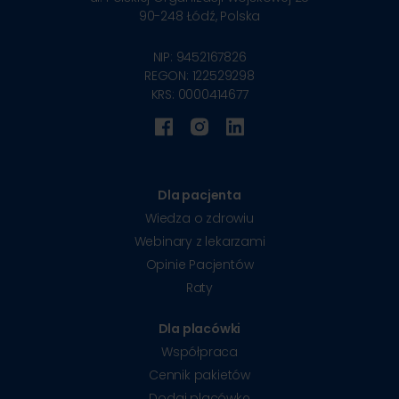
90-248
Łódź, Polska
NIP: 9452167826
REGON: 122529298
KRS: 0000414677
Dla pacjenta
Wiedza o zdrowiu
Webinary z lekarzami
Opinie Pacjentów
Raty
Dla placówki
Współpraca
Cennik pakietów
Dodaj placówkę