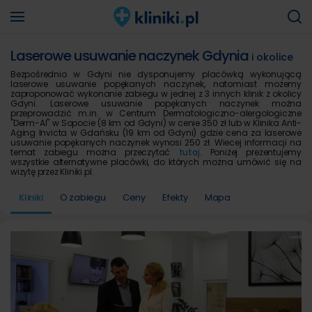
Laserowe usuwanie naczynek Gdynia
i okolice
Bezpośrednio w Gdyni nie dysponujemy placówką wykonującą
laserowe usuwanie popękanych naczynek, natomiast możemy
zaproponować wykonanie zabiegu w jednej z 3 innych klinik z okolicy
Gdyni. Laserowe usuwanie popękanych naczynek można
przeprowadzić m.in. w Centrum Dermatologiczno-alergologiczne
"Derm-Al" w Sopocie (8 km od Gdyni) w cenie 350 zł lub w Klinika Anti-
Aging Invicta w Gdańsku (19 km od Gdyni) gdzie cena za laserowe
usuwanie popękanych naczynek wynosi 250 zł. Wiecej informacji na
temat zabiegu można przeczytać
tutaj
. Poniżej prezentujemy
wszystkie alternatywne placówki, do których można umówić się na
wizytę przez Kliniki.pl.
Kliniki
O zabiegu
Ceny
Efekty
Mapa