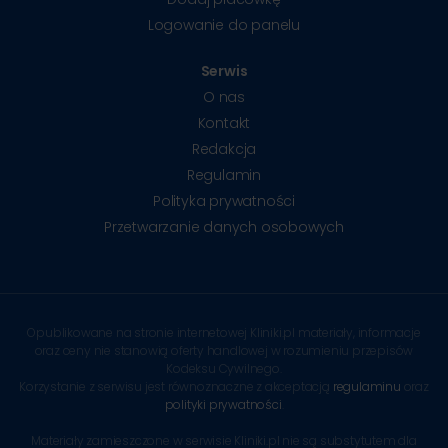
Logowanie do panelu
Serwis
O nas
Kontakt
Redakcja
Regulamin
Polityka prywatności
Przetwarzanie danych osobowych
Opublikowane na stronie internetowej Kliniki.pl materiały, informacje
oraz ceny nie stanowią oferty handlowej w rozumieniu przepisów
Kodeksu Cywilnego.
Korzystanie z serwisu jest równoznaczne z akceptacją
regulaminu
oraz
polityki prywatności
.
Materiały zamieszczone w serwisie Kliniki.pl nie są substytutem dla