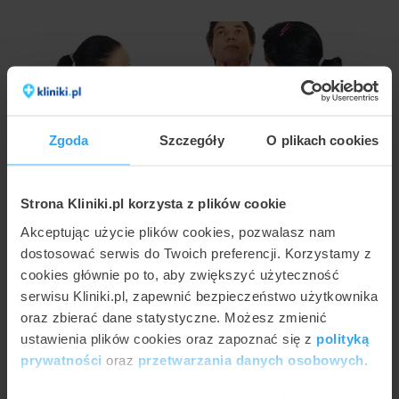
Zgoda
Szczegóły
O plikach cookies
JULIA WŁOSIŃSKA
Strona Kliniki.pl korzysta z plików cookie
Zamykanie naczynek na szyi – skuteczny zabieg
Akceptując użycie plików cookies, pozwalasz nam
laserowy
dostosować serwis do Twoich preferencji. Korzystamy z
cookies głównie po to, aby zwiększyć użyteczność
serwisu Kliniki.pl, zapewnić bezpieczeństwo użytkownika
oraz zbierać dane statystyczne. Możesz zmienić
ustawienia plików cookies oraz zapoznać się z
polityką
prywatności
oraz
przetwarzania danych osobowych
.