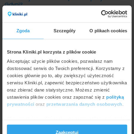
Gdyni?
Poniższy wykres przedstawia wizualnie minimalne i
maksymalne ceny najpopularniejszych metod w ramach
usługi odbudowa zęba kompozytem w gdyńskich
Zgoda
Szczegóły
O plikach cookies
placówkach:
Strona Kliniki.pl korzysta z plików cookie
550
525 zł
500
Akceptując użycie plików cookies, pozwalasz nam
450
400 zł
dostosować serwis do Twoich preferencji. Korzystamy z
400
350
cookies głównie po to, aby zwiększyć użyteczność
300
serwisu Kliniki.pl, zapewnić bezpieczeństwo użytkownika
250
oraz zbierać dane statystyczne. Możesz zmienić
200
150
ustawienia plików cookies oraz zapoznać się z
polityką
100
prywatności
oraz
przetwarzania danych osobowych
.
50
0
Gabinety
Klinika Dentaurus
Wykorzystujemy pliki cookie do spersonalizowania treści
Stomatologiczne
"DENTUS"
i reklam, aby oferować funkcje społecznościowe i
Zaakceptuj
analizować ruch w naszej witrynie. Informacje o tym, jak