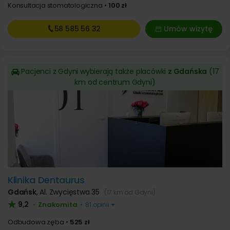
Konsultacja stomatologiczna
100 zł
58 585
56 32
Umów wizytę
Pacjenci z Gdyni wybierają także placówki
z Gdańska
(17
km od centrum Gdyni)
Klinika Dentaurus
Gdańsk
,
Al. Zwycięstwa 35
(17 km od Gdyni)
9,2
Znakomita
•
•
81 opinii
Odbudowa zęba
525 zł