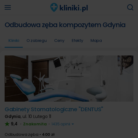
Odbudowa zęba kompozytem Gdynia
Kliniki
O zabiegu
Ceny
Efekty
Mapa
Gabinety Stomatologiczne "DENTUS"
Gdynia
,
ul. 10 Lutego 11
9,4
Znakomita
•
•
1435 opinii
Odbudowa zęba
400 zł