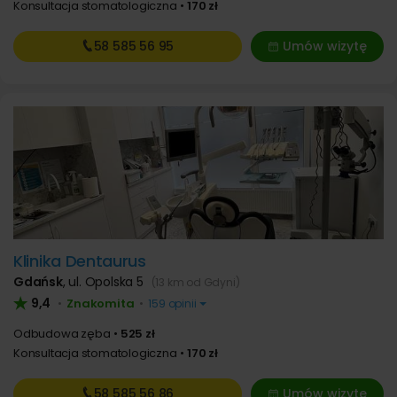
Konsultacja stomatologiczna
170 zł
58 585
56 95
Umów wizytę
Klinika Dentaurus
Gdańsk
,
ul. Opolska 5
(13 km od Gdyni)
9,4
Znakomita
•
•
159 opinii
Odbudowa zęba
525 zł
Konsultacja stomatologiczna
170 zł
58 585
56 86
Umów wizytę