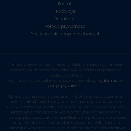
Kontakt
Redakcja
Regulamin
Polityka prywatności
Przetwarzanie danych osobowych
Opublikowane na stronie internetowej Kliniki.pl materiały, informacje
oraz ceny nie stanowią oferty handlowej w rozumieniu przepisów
Kodeksu Cywilnego.
Korzystanie z serwisu jest równoznaczne z akceptacją
regulaminu
oraz
polityki prywatności
.
Materiały zamieszczone w serwisie Kliniki.pl nie są substytutem dla
profesjonalnych porad medycznych, diagnozowania lub leczenia.
Użytkownik serwisu pod żadnym pozorem nie może lekceważyć porady
lekarza lub opóźnić poszukiwania porady medycznej z powodu
informacji, jakie przeczytał w serwisie. Kliniki.pl nie poleca ani nie popiera
żadnych konkretnych badań, lekarzy, procedur, opinii lub innych
informacji zawartych w serwisie, poleganie na informacjach zawartych