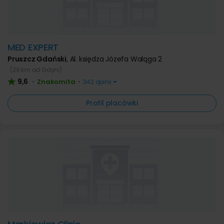
MED EXPERT
Pruszcz Gdański
,
Al. księdza Józefa Waląga 2
(29 km od Gdyni)
9,6
Znakomita
•
•
342 opinii
Profil placówki