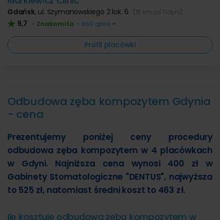
Markiewicz Clinic
Gdańsk
,
ul. Szymanowskiego 2 lok. 6
(15 km od Gdyni)
9,7
Znakomita
•
•
660 opinii
Profil placówki
Odbudowa zęba kompozytem Gdynia
- cena
Prezentujemy poniżej ceny procedury
odbudowa zęba kompozytem w 4 placówkach
w Gdyni. Najniższa cena wynosi 400 zł w
Gabinety Stomatologiczne "DENTUS", najwyższa
to 525 zł, natomiast średni koszt to 463 zł.
Ile kosztuje odbudowa zęba kompozytem w