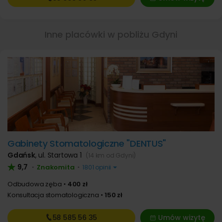
Inne placówki w pobliżu Gdyni
Gabinety Stomatologiczne "DENTUS"
Gdańsk
,
ul. Startowa 1
(14 km od Gdyni)
9,7
Znakomita
•
•
1801 opinii
Odbudowa zęba
400 zł
Konsultacja stomatologiczna
150 zł
58 585
56 35
Umów wizytę