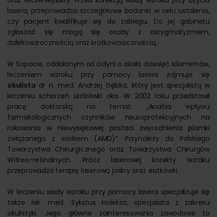
oraz leczeniejaskry. Przed korekcją wady wzroku przy użyciu
lasera, przeprowadza szczegółowe badania w celu ustalenia,
czy pacjent kwalifikuje się do zabiegu. Do jej gabinetu
zgłaszać się mogą się osoby z astygmatyzmem,
dalekowzrocznością oraz krótkowzrocznością.
W Sopocie, oddalonym od Gdyni o około dziesięć kilometrów,
leczeniem wzroku przy pomocy lasera zajmuje się
okulista
dr n. med. Andrzej Gębka, który jest specjalistą w
leczeniu schorzeń siatkówki oka. W 2002 roku przedstawił
pracę doktorską na temat: „Analiza wpływu
farmakologicznych czynników neuroprotekcyjnych na
rokowania w niewysiękowej postaci zwyrodnienia plamki
związanego z wiekiem (AMD)”. Przynależy do Polskiego
Towarzystwa Chirurgicznego oraz Towarzystwa Chirurgów
Witreo-retinalnych. Prócz laserowej korekty wzroku
przeprowadza terapię laserową jaskry oraz siatkówki.
W leczeniu wady wzroku przy pomocy lasera specjalizuje się
także lek. med. Sykstus Holeksa, specjalista z zakresu
okulistyki. Jego główne zainteresowania zawodowe to