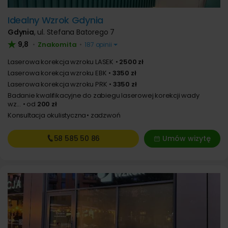
Idealny Wzrok Gdynia
Gdynia
,
ul. Stefana Batorego 7
9,8
Znakomita
•
•
187 opinii
Laserowa korekcja wzroku LASEK
2500 zł
Laserowa korekcja wzroku EBK
3350 zł
Laserowa korekcja wzroku PRK
3350 zł
Badanie kwalifikacyjne do zabiegu laserowej korekcji wady
wz...
od
200 zł
Konsultacja okulistyczna
zadzwoń
58 585
50 86
Umów wizytę