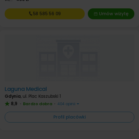
58 585
56 09
Umów wizytę
Laguna Medical
Gdynia
,
ul. Plac Kaszubski 1
8,9
Bardzo dobra
•
•
404 opinii
Profil placówki