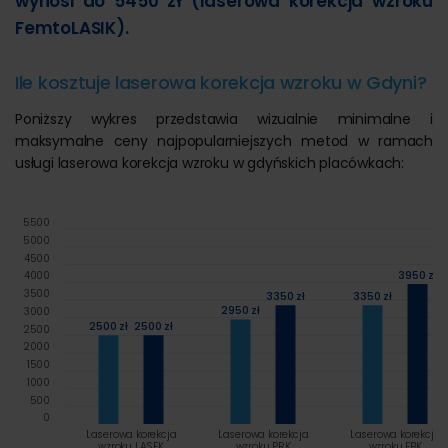
wynosi do 5450 zł (laserowa korekcja wzroku
FemtoLASIK).
Ile kosztuje laserowa korekcja wzroku w Gdyni?
Poniższy wykres przedstawia wizualnie minimalne i
maksymalne ceny najpopularniejszych metod w ramach
usługi laserowa korekcja wzroku w gdyńskich placówkach:
5500
5000
4500
3950 zł
4000
3500
3350 zł
3350 zł
2950 zł
3000
2500 zł
2500 zł
2500
2000
1500
1000
500
0
Laserowa korekcja
Laserowa korekcja
Laserowa korekcja
wzroku LASEK
wzroku PRK
wzroku EBK