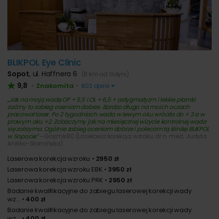
BLIKPOL Eye Clinic
Sopot
,
ul. Haffnera 6
(8 km od Gdyni)
9,8
Znakomita
•
•
802 opinii
Jak na moją wadę OP + 5,5 i OL + 6,5 + astygmatyzm i lekkie plamki
zaćmy to zabieg oceniam dobrze. Bardzo długo na moich oczach
pracował laser. Po 2 tygodniach wada w lewym oku wróciła do + 3 a w
prawym oku +2. Zobaczymy jak na miesięcznej wizycie kontrolnej wada
się zatrzyma. Ogólnie zabieg oceniam dobrze i polecam tą klinikę BLIKPOL
w Sopocie
~ Gosmix80 (Laserowa korekcja wzroku, dr n. med. Judyta
Aniśko-Słomińska)
Laserowa korekcja wzroku
2950 zł
Laserowa korekcja wzroku EBK
3950 zł
Laserowa korekcja wzroku PRK
2950 zł
Badanie kwalifikacyjne do zabiegu laserowej korekcji wady
wz...
400 zł
Badanie kwalifikacyjne do zabiegu laserowej korekcji wady
wz...
400 zł