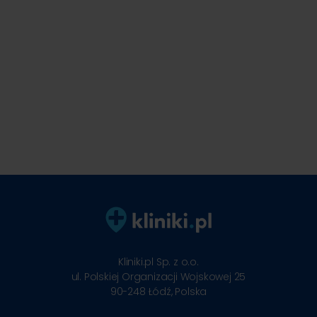
Kliniki.pl Sp. z o.o.
ul. Polskiej Organizacji Wojskowej 25
90-248
Łódź, Polska