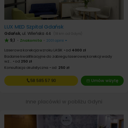
LUX MED Szpital Gdańsk
Gdańsk
,
ul. Wileńska 44
(18 km od Gdyni)
9,1
Znakomita
•
•
2001 opinii
Laserowa korekcja wzroku LASIK
od
4000 zł
Badanie kwalifikacyjne do zabiegu laserowej korekcji wady
wz...
od
250 zł
Konsultacja okulistyczna
od
250 zł
58 585
57 90
Umów wizytę
Inne placówki w pobliżu Gdyni