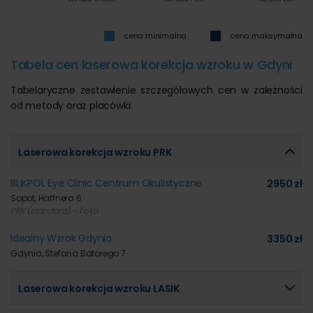
cena minimalna
cena maksymalna
Tabela cen laserowa korekcja wzroku w Gdyni
Tabelaryczne zestawienie szczegółowych cen w zależności
od metody oraz placówki:
Laserowa korekcja wzroku PRK
BLIKPOL Eye Clinic Centrum Okulistyczne
2950 zł
Sopot, Haffnera 6
PRK (standard) - 1 oko
Idealny Wzrok Gdynia
3350 zł
Gdynia, Stefana Batorego 7
Laserowa korekcja wzroku LASIK