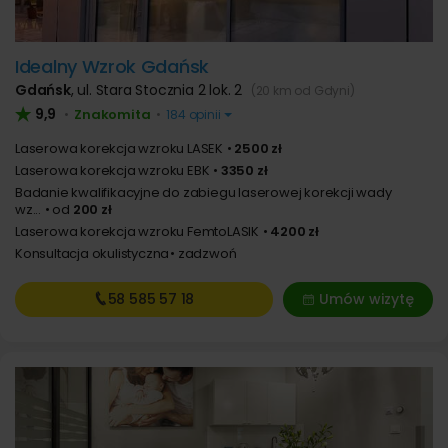
Idealny Wzrok Gdańsk
Gdańsk
,
ul. Stara Stocznia 2 lok. 2
(20 km od Gdyni)
9,9
Znakomita
•
•
184 opinii
Laserowa korekcja wzroku LASEK
2500 zł
Laserowa korekcja wzroku EBK
3350 zł
Badanie kwalifikacyjne do zabiegu laserowej korekcji wady
wz...
od
200 zł
Laserowa korekcja wzroku FemtoLASIK
4200 zł
Konsultacja okulistyczna
zadzwoń
58 585
57 18
Umów wizytę