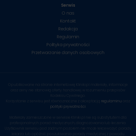
Serwis
O nas
Kontakt
Redakcja
Regulamin
Polityka prywatności
Przetwarzanie danych osobowych
Opublikowane na stronie internetowej Kliniki.pl materiały, informacje
oraz ceny nie stanowią oferty handlowej w rozumieniu przepisów
Kodeksu Cywilnego.
Korzystanie z serwisu jest równoznaczne z akceptacją
regulaminu
oraz
polityki prywatności
.
Materiały zamieszczone w serwisie Kliniki.pl nie są substytutem dla
profesjonalnych porad medycznych, diagnozowania lub leczenia.
Użytkownik serwisu pod żadnym pozorem nie może lekceważyć porady
lekarza lub opóźnić poszukiwania porady medycznej z powodu