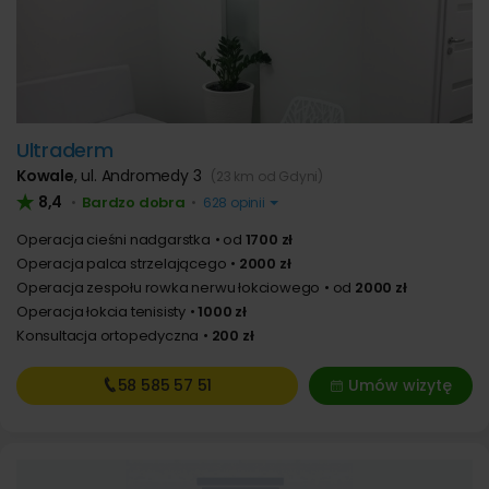
Ultraderm
Kowale
,
ul. Andromedy 3
(23 km od Gdyni)
8,4
Bardzo dobra
•
•
628 opinii
Operacja cieśni nadgarstka
od
1700 zł
Operacja palca strzelającego
2000 zł
Operacja zespołu rowka nerwu łokciowego
od
2000 zł
Operacja łokcia tenisisty
1000 zł
Konsultacja ortopedyczna
200 zł
58 585
57 51
Umów wizytę