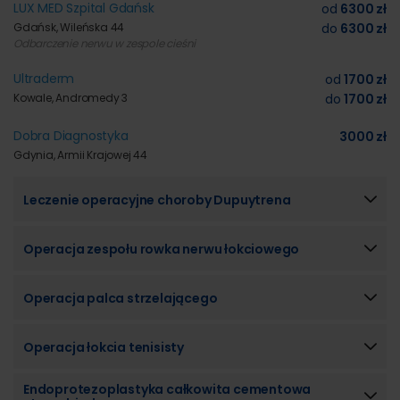
LUX MED Szpital Gdańsk
od
6300 zł
Gdańsk, Wileńska 44
do
6300 zł
Odbarczenie nerwu w zespole cieśni
Ultraderm
od
1700 zł
Kowale, Andromedy 3
do
1700 zł
Dobra Diagnostyka
3000 zł
Gdynia, Armii Krajowej 44
Leczenie operacyjne choroby Dupuytrena
Operacja zespołu rowka nerwu łokciowego
Operacja palca strzelającego
Operacja łokcia tenisisty
Endoprotezoplastyka całkowita cementowa