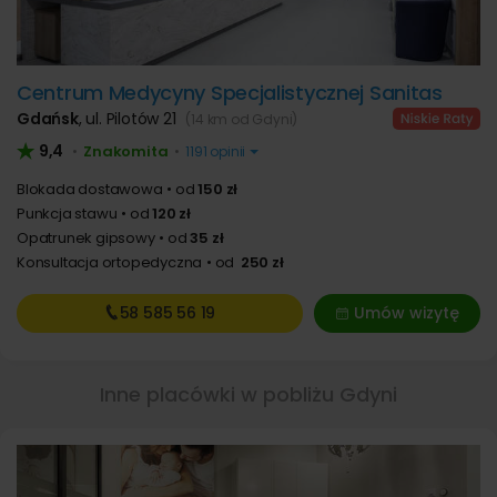
Centrum Medycyny Specjalistycznej Sanitas
Gdańsk
,
ul. Pilotów 21
(14 km od Gdyni)
9,4
Znakomita
•
•
1191 opinii
Blokada dostawowa
od
150 zł
Punkcja stawu
od
120 zł
Opatrunek gipsowy
od
35 zł
Konsultacja ortopedyczna
od
250 zł
58 585
56 19
Umów wizytę
Inne placówki w pobliżu Gdyni