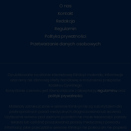
O nas
Kontakt
Redakcja
Regulamin
Polityka prywatności
Przetwarzanie danych osobowych
Opublikowane na stronie internetowej Kliniki.pl materiały, informacje
oraz ceny nie stanowią oferty handlowej w rozumieniu przepisów
Kodeksu Cywilnego.
Korzystanie z serwisu jest równoznaczne z akceptacją
regulaminu
oraz
polityki prywatności
.
Materiały zamieszczone w serwisie Kliniki.pl nie są substytutem dla
profesjonalnych porad medycznych, diagnozowania lub leczenia.
Użytkownik serwisu pod żadnym pozorem nie może lekceważyć porady
lekarza lub opóźnić poszukiwania porady medycznej z powodu
informacji, jakie przeczytał w serwisie. Kliniki.pl nie poleca ani nie popiera