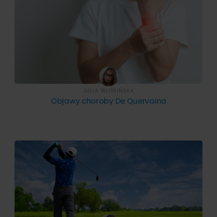
JULIA WŁOSIŃSKA
Objawy choroby De Quervaina