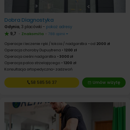
Dobra Diagnostyka
Gdynia
,
3 placówki -
pokaż adresy
9,7
Znakomita
•
•
788 opinii
Operacje i leczenie ręki / łokcia / nadgarstka
od
2000 zł
Operacja choroby Dupuytrena
1200 zł
Operacja cieśni nadgarstka
3000 zł
Operacja palca strzelającego
1200 zł
Konsultacja ortopedyczna
zadzwoń
58 585
56 37
Umów wizytę