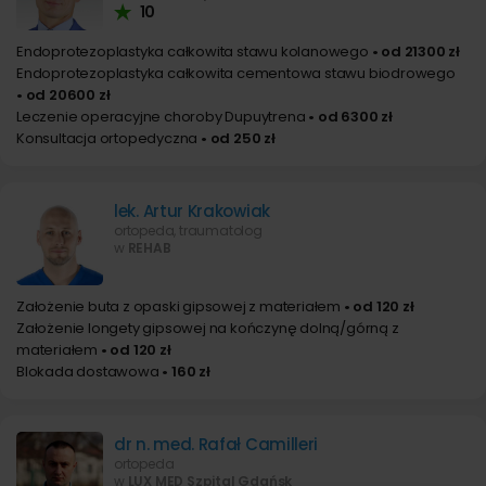
10
Endoprotezoplastyka całkowita stawu kolanowego
• od 21300 zł
Endoprotezoplastyka całkowita cementowa stawu biodrowego
• od 20600 zł
Leczenie operacyjne choroby Dupuytrena
• od 6300 zł
Konsultacja ortopedyczna
• od 250 zł
lek. Artur Krakowiak
ortopeda, traumatolog
w
REHAB
Założenie buta z opaski gipsowej z materiałem
• od 120 zł
Założenie longety gipsowej na kończynę dolną/górną z
materiałem
• od 120 zł
Blokada dostawowa
• 160 zł
dr n. med. Rafał Camilleri
ortopeda
w
LUX MED Szpital Gdańsk