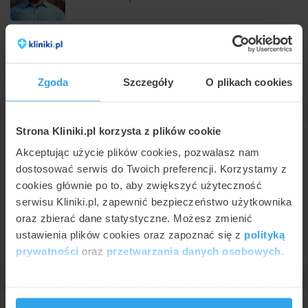
Endoprotezoplastyka całkowita stawu kolanowego
• od 21300 zł
Endoprotezoplastyka całkowita cementowa stawu biodrowego
• od 20600 zł
Leczenie operacyjne choroby Dupuytrena
• od 6300 zł
Zgoda
Szczegóły
O plikach cookies
Konsultacja ortopedyczna
• od 250 zł
Strona Kliniki.pl korzysta z plików cookie
dr n. med. Piotr Wiśniewski
ortopeda
Akceptując użycie plików cookies, pozwalasz nam
w
LUX MED Szpital Gdańsk
dostosować serwis do Twoich preferencji. Korzystamy z
8,0
cookies głównie po to, aby zwiększyć użyteczność
Endoprotezoplastyka całkowita stawu kolanowego
• od 21300 zł
serwisu Kliniki.pl, zapewnić bezpieczeństwo użytkownika
Endoprotezoplastyka całkowita cementowa stawu biodrowego
oraz zbierać dane statystyczne. Możesz zmienić
• od 20600 zł
ustawienia plików cookies oraz zapoznać się z
polityką
Leczenie operacyjne choroby Dupuytrena
• od 6300 zł
Konsultacja ortopedyczna
• od 250 zł
prywatności
oraz
przetwarzania danych osobowych
.
Wykorzystujemy pliki cookie do spersonalizowania treści
i reklam, aby oferować funkcje społecznościowe i