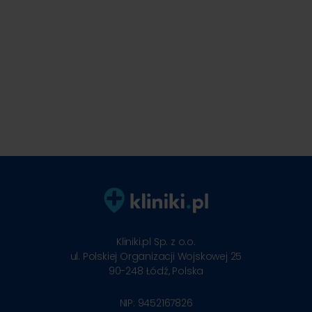
Kliniki.pl Sp. z o.o.
ul. Polskiej Organizacji Wojskowej 25
90-248
Łódź, Polska
NIP: 9452167826