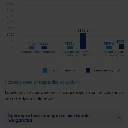
17500
15000
12500
10000
7500
6300 zł
5000
2500
2000 zł
1200 zł
1200 zł
1000 zł
1000 zł
0
Operacja łokcia tenisisty
Leczenie operacyjne
Operacja palca
choroby Dupuytrena
strzelającego
cena minimalna
cena maksymalna
Tabela cen ortopedia w Gdyni
Tabelaryczne zestawienie szczegółowych cen w zależności
od metody oraz placówki:
Operacja otwarta zespołu cieśni kanału
nadgarstka