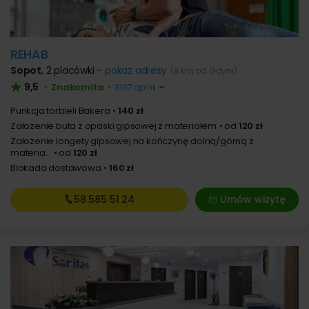
REHAB
Sopot
,
2 placówki -
pokaż adresy
(9 km od Gdyni)
9,5
Znakomita
•
•
3107 opinii
Punkcja torbieli Bakera
140 zł
Założenie buta z opaski gipsowej z materiałem
od
120 zł
Założenie longety gipsowej na kończynę dolną/górną z
materia...
od
120 zł
Blokada dostawowa
160 zł
58 585
51 24
Umów wizytę