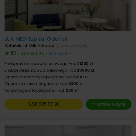
LUX MED Szpital Gdańsk
Gdańsk
,
ul. Wileńska 44
(18 km od Gdyni)
9,1
Znakomita
•
•
2001 opinii
Endoproteza stawu kolanowego
od
21300 zł
Endoproteza stawu biodrowego
od
20600 zł
Operacja choroby Dupuytrena
od
6300 zł
Operacja cieśni nadgarstka
od
6300 zł
Konsultacja ortopedyczna
od
250 zł
58 585
57 90
Umów wizytę