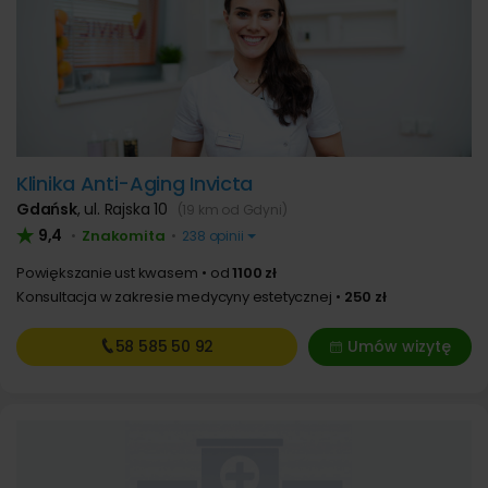
Klinika Anti-Aging Invicta
Gdańsk
,
ul. Rajska 10
(19 km od Gdyni)
9,4
Znakomita
•
•
238 opinii
Powiększanie ust kwasem
od
1100 zł
Konsultacja w zakresie medycyny estetycznej
250 zł
58 585
50 92
Umów wizytę