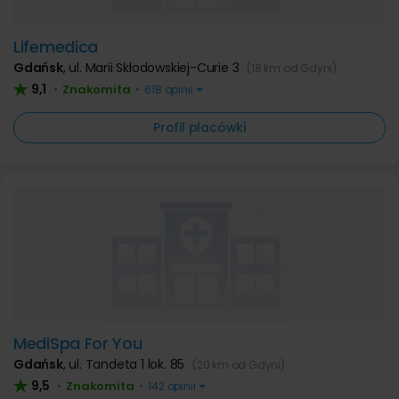
Lifemedica
Gdańsk
,
ul. Marii Skłodowskiej-Curie 3
(18 km od Gdyni)
9,1
Znakomita
•
•
618 opinii
Profil placówki
MediSpa For You
Gdańsk
,
ul. Tandeta 1 lok. 85
(20 km od Gdyni)
9,5
Znakomita
•
•
142 opinii