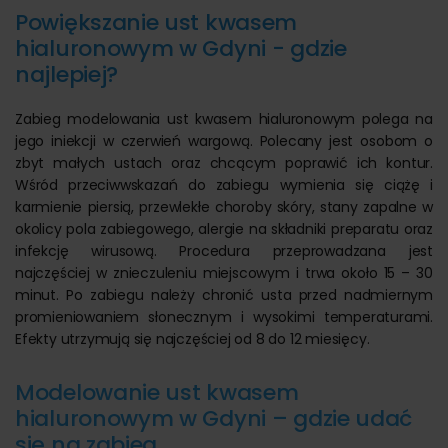
Powiększanie ust kwasem
hialuronowym w Gdyni - gdzie
najlepiej?
Zabieg modelowania ust kwasem hialuronowym polega na
jego iniekcji w czerwień wargową. Polecany jest osobom o
zbyt małych ustach oraz chcącym poprawić ich kontur.
Wśród przeciwwskazań do zabiegu wymienia się ciążę i
karmienie piersią, przewlekłe choroby skóry, stany zapalne w
okolicy pola zabiegowego, alergie na składniki preparatu oraz
infekcję wirusową. Procedura przeprowadzana jest
najczęściej w znieczuleniu miejscowym i trwa około 15 – 30
minut. Po zabiegu należy chronić usta przed nadmiernym
promieniowaniem słonecznym i wysokimi temperaturami.
Efekty utrzymują się najczęściej od 8 do 12 miesięcy.
Modelowanie ust kwasem
hialuronowym w Gdyni – gdzie udać
się na zabieg