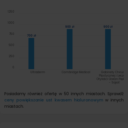
1250
1000
900 zł
900 zł
750
700 zł
500
250
0
Ultraderm
Cambridge Medical
Gabinety Chirurgii
Plastycznej i Leczen
Otyłości Ocean Piękno
- Sopot
Posiadamy również ofertę w 50 innych miastach. Sprawdź
ceny powiększanie ust kwasem hialuronowym
w innych
miastach.