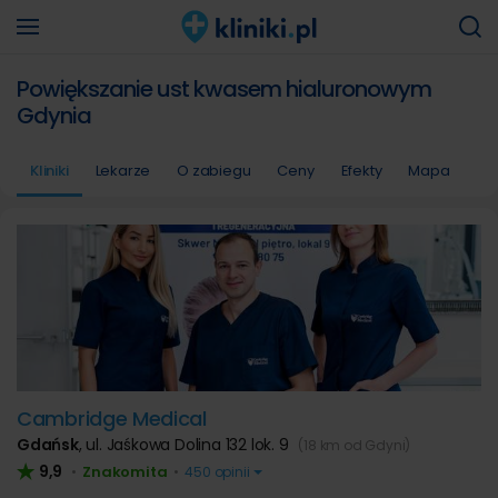
Powiększanie ust kwasem hialuronowym
Gdynia
Kliniki
Lekarze
O zabiegu
Ceny
Efekty
Mapa
Cambridge Medical
Gdańsk
,
ul. Jaśkowa Dolina 132 lok. 9
(18 km od Gdyni)
9,9
Znakomita
•
•
450 opinii