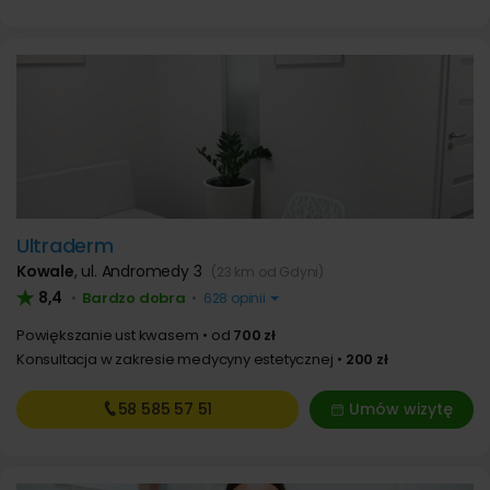
Ultraderm
Kowale
,
ul. Andromedy 3
(23 km od Gdyni)
8,4
Bardzo dobra
•
•
628 opinii
Powiększanie ust kwasem
od
700 zł
Konsultacja w zakresie medycyny estetycznej
200 zł
58 585
57 51
Umów wizytę