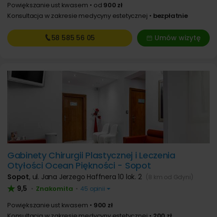
Powiększanie ust kwasem
od
900 zł
Konsultacja w zakresie medycyny estetycznej
bezpłatnie
58 585
56 05
Umów wizytę
Gabinety Chirurgii Plastycznej i Leczenia
Otyłości Ocean Piękności - Sopot
Sopot
,
ul. Jana Jerzego Haffnera 10 lok. 2
(8 km od Gdyni)
9,5
Znakomita
•
•
45 opinii
Powiększanie ust kwasem
900 zł
Konsultacja w zakresie medycyny estetycznej
200 zł