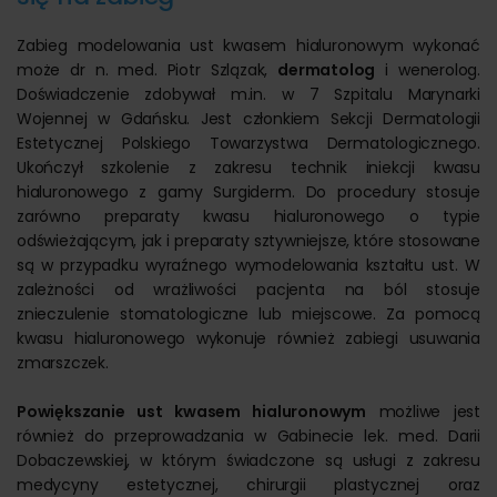
Zabieg modelowania ust kwasem hialuronowym wykonać
może dr n. med. Piotr Szlązak,
dermatolog
i wenerolog.
Doświadczenie zdobywał m.in. w 7 Szpitalu Marynarki
Wojennej w Gdańsku. Jest członkiem Sekcji Dermatologii
Estetycznej Polskiego Towarzystwa Dermatologicznego.
Ukończył szkolenie z zakresu technik iniekcji kwasu
hialuronowego z gamy Surgiderm. Do procedury stosuje
zarówno preparaty kwasu hialuronowego o typie
odświeżającym, jak i preparaty sztywniejsze, które stosowane
są w przypadku wyraźnego wymodelowania kształtu ust. W
zależności od wrażliwości pacjenta na ból stosuje
znieczulenie stomatologiczne lub miejscowe. Za pomocą
kwasu hialuronowego wykonuje również zabiegi usuwania
zmarszczek.
Powiększanie ust kwasem hialuronowym
możliwe jest
również do przeprowadzania w Gabinecie lek. med. Darii
Dobaczewskiej, w którym świadczone są usługi z zakresu
medycyny estetycznej, chirurgii plastycznej oraz