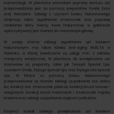
kosmetologii. W placówce procedura poprawy konturu ust
przeprowadzana jest za pomocą preparatów Forelis Extra
oraz Restylane. Zabiegi z użyciem kwasu hialuronowego
obejmują także wypełnianie zmarszczek oraz poprawę
nawilżenia skóry twarzy. Kwas hialuronowy w gabinecie
wykorzystywany jest również do mezoterapii igłowej.
W swojej ofercie zabiegi wypełniania ust kwasem
hialuronowym ma także Klinika Anti-Aging INVICTA w
Gdańsku, w której świadczone są usługi m.in. z zakresu
medycyny estetycznej. W placówce do powiększania ust
stosowane są preparaty, takie jak Teosyal Special Lips,
Juvederm Smile, Stylage Special Lips oraz Stylage Lido Special
Lips. W klinice za pomocą kwasu hialuronowego
przeprowadzane są również zabiegi uzupełniania tzw. doliny
łez, korekcji tzw. zmarszczek palacza, korekcji bruzd nosowo-
wargowych, korekcji bruzd marionetek i zmarszczek między
brwiami oraz zabiegi uzupełniania objętości policzków.
Pacjenci szukali zabiegu powiększanie ust kwasem