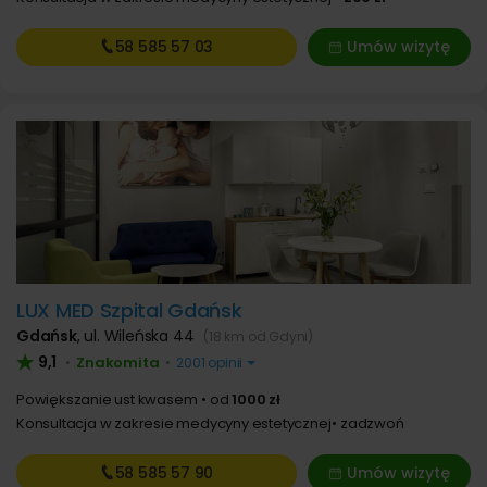
58 585
57 03
Umów wizytę
LUX MED Szpital Gdańsk
Gdańsk
,
ul. Wileńska 44
(18 km od Gdyni)
9,1
Znakomita
•
•
2001 opinii
Powiększanie ust kwasem
od
1000 zł
Konsultacja w zakresie medycyny estetycznej
zadzwoń
58 585
57 90
Umów wizytę