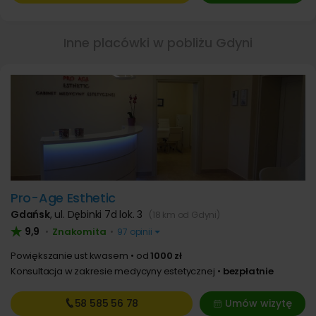
Inne placówki w pobliżu Gdyni
Pro-Age Esthetic
Gdańsk
,
ul. Dębinki 7d lok. 3
(18 km od Gdyni)
9,9
Znakomita
•
•
97 opinii
Powiększanie ust kwasem
od
1000 zł
Konsultacja w zakresie medycyny estetycznej
bezpłatnie
58 585
56 78
Umów wizytę