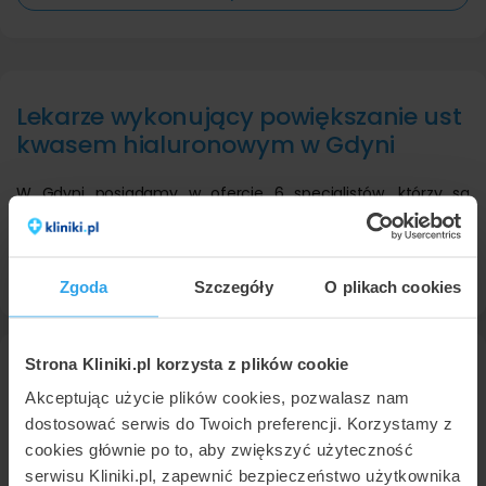
Lekarze wykonujący powiększanie ust
kwasem hialuronowym w Gdyni
W Gdyni posiadamy w ofercie 6 specjalistów, którzy są
ekspertami od tej usługi. Lekarze przyjmują pacjentów w 16
różnych placówkach. Usługa powiększanie ust kwasem w
Gdyni jest najczęściej wykonywana przez
lekarza
Zgoda
Szczegóły
O plikach cookies
wykonującego zabiegi medycyny estetycznej
.
lek. Damian Drążewski
Strona Kliniki.pl korzysta z plików cookie
lekarz wykonujący zabiegi medycyny estetycznej, stomatolog
Akceptując użycie plików cookies, pozwalasz nam
w
Pro-Age Esthetic
10
dostosować serwis do Twoich preferencji. Korzystamy z
cookies głównie po to, aby zwiększyć użyteczność
Powiększanie ust kwasem hialuronowym
• od 1000 zł
serwisu Kliniki.pl, zapewnić bezpieczeństwo użytkownika
Konsultacja w zakresie medycyny estetycznej