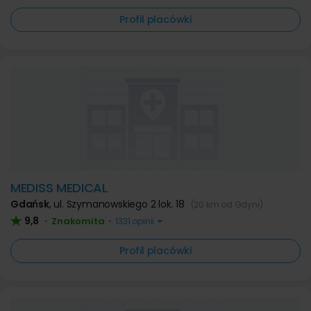
Profil placówki
MEDISS MEDICAL
Gdańsk
,
ul. Szymanowskiego 2 lok. 18
(20 km od Gdyni)
9,8
Znakomita
•
•
1331 opinii
Profil placówki