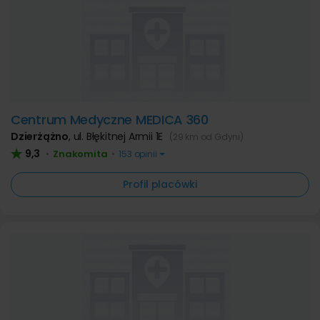
Centrum Medyczne MEDICA 360
Dzierżążno
,
ul. Błękitnej Armii 1E
(29 km od Gdyni)
9,3
Znakomita
•
•
153 opinii
Profil placówki