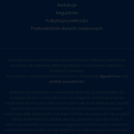
Redakcja
Regulamin
Polityka prywatności
Przetwarzanie danych osobowych
Opublikowane na stronie internetowej Kliniki.pl materiały, informacje
oraz ceny nie stanowią oferty handlowej w rozumieniu przepisów
Kodeksu Cywilnego.
Korzystanie z serwisu jest równoznaczne z akceptacją
regulaminu
oraz
polityki prywatności
.
Materiały zamieszczone w serwisie Kliniki.pl nie są substytutem dla
profesjonalnych porad medycznych, diagnozowania lub leczenia.
Użytkownik serwisu pod żadnym pozorem nie może lekceważyć porady
lekarza lub opóźnić poszukiwania porady medycznej z powodu
informacji, jakie przeczytał w serwisie. Kliniki.pl nie poleca ani nie popiera
żadnych konkretnych badań, lekarzy, procedur, opinii lub innych
informacji zawartych w serwisie, poleganie na informacjach zawartych
na stronie Kliniki.pl odbywa się wyłącznie na własne ryzyko Użytkownika.