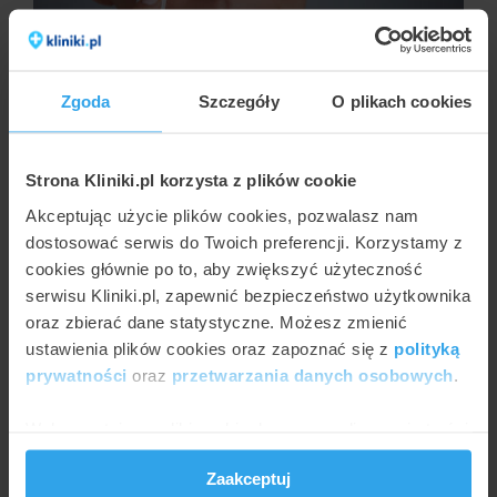
MAŁGORZATA BIERNIKIEWICZ
Zgoda
Szczegóły
O plikach cookies
Usuwanie cieni pod oczami własnym tłuszczem
Strona Kliniki.pl korzysta z plików cookie
Akceptując użycie plików cookies, pozwalasz nam
dostosować serwis do Twoich preferencji. Korzystamy z
cookies głównie po to, aby zwiększyć użyteczność
serwisu Kliniki.pl, zapewnić bezpieczeństwo użytkownika
oraz zbierać dane statystyczne. Możesz zmienić
ustawienia plików cookies oraz zapoznać się z
polityką
prywatności
oraz
przetwarzania danych osobowych
.
Wykorzystujemy pliki cookie do spersonalizowania treści
MAŁGORZATA BIERNIKIEWICZ
Modelowanie twarzy własnym tłuszczem
i reklam, aby oferować funkcje społecznościowe i
Zaakceptuj
analizować ruch w naszej witrynie. Informacje o tym, jak