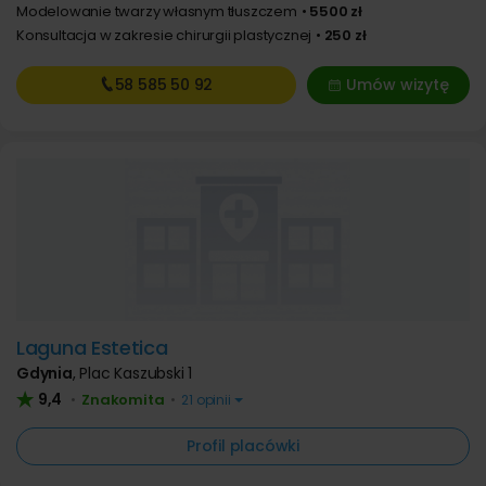
Modelowanie twarzy własnym tłuszczem
5500 zł
Konsultacja w zakresie chirurgii plastycznej
250 zł
58 585
50 92
Umów wizytę
Laguna Estetica
Gdynia
,
Plac Kaszubski 1
9,4
Znakomita
•
•
21 opinii
Profil placówki