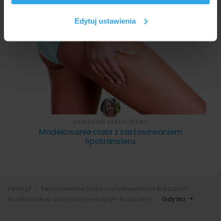
korzystasz z naszej witryny, udostępniamy partnerom
społecznościowym, reklamowym i analitycznym.
Edytuj ustawienia
Partnerzy mogą połączyć te informacje z innymi danymi
otrzymanymi od Ciebie lub uzyskanymi podczas
korzystania z ich usług.
AGNIESZKA KAPKA-PLEWA
Modelowanie ciała z zastosowaniem
lipotransferu
Kliniki.pl
Modelowanie twarzy i ciała własnym tłuszczem
Modelowanie całej twarzy własnym tłuszczem
Gdynia