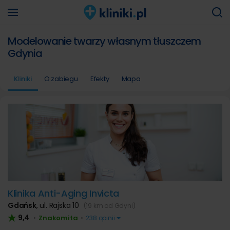
Modelowanie twarzy własnym tłuszczem
Gdynia
Kliniki
O zabiegu
Efekty
Mapa
Klinika Anti-Aging Invicta
Gdańsk
,
ul. Rajska 10
(19 km od Gdyni)
9,4
Znakomita
•
•
238 opinii