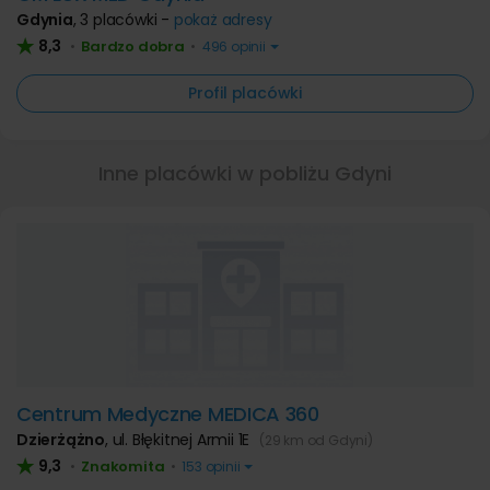
Gdynia
,
3 placówki -
pokaż adresy
8,3
Bardzo dobra
•
•
496 opinii
Profil placówki
Inne placówki w pobliżu Gdyni
Centrum Medyczne MEDICA 360
Dzierżążno
,
ul. Błękitnej Armii 1E
(29 km od Gdyni)
9,3
Znakomita
•
•
153 opinii