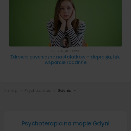
ALICJA MOSKWA
Zdrowie psychiczne nastolatków – depresja, lęk,
wsparcie rodzinne
Kliniki.pl
Psychoterapia
Gdynia
Psychoterapia na mapie Gdyni