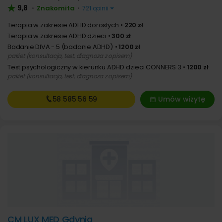
9,8
Znakomita
•
•
721 opinii
Terapia w zakresie ADHD dorosłych
220 zł
Terapia w zakresie ADHD dzieci
300 zł
Badanie DIVA - 5 (badanie ADHD)
1200 zł
pakiet (konsultacja, test, diagnoza z opisem)
Test psychologiczny w kierunku ADHD dzieci CONNERS 3
1200 zł
pakiet (konsultacja, test, diagnoza z opisem)
58 585
56 59
Umów wizytę
CM LUX MED Gdynia