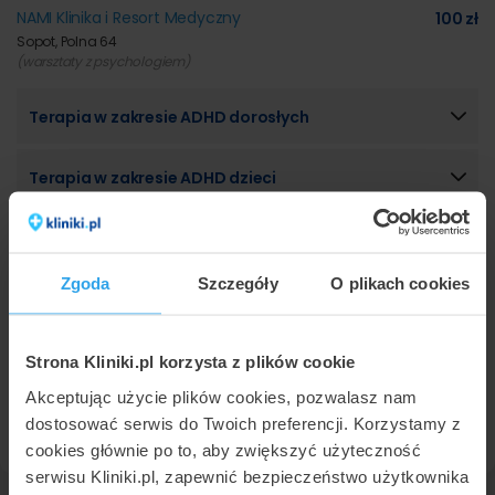
NAMI Klinika i Resort Medyczny
100 zł
Sopot, Polna 64
(warsztaty z psychologiem)
Terapia w zakresie ADHD dorosłych
Terapia w zakresie ADHD dzieci
Badanie DIVA - 5 (badanie ADHD)
Zgoda
Szczegóły
O plikach cookies
Test psychologiczny w kierunku ADHD dzieci
CONNERS 3
Psychoterapia indywidualna
Strona Kliniki.pl korzysta z plików cookie
Akceptując użycie plików cookies, pozwalasz nam
Posiadamy również ofertę w 35 innych miastach. Sprawdź
dostosować serwis do Twoich preferencji. Korzystamy z
ceny psychoterapia
w innych miastach.
cookies głównie po to, aby zwiększyć użyteczność
serwisu Kliniki.pl, zapewnić bezpieczeństwo użytkownika