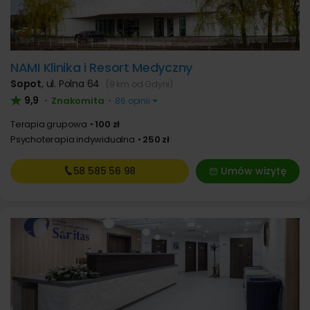
NAMI Klinika i Resort Medyczny
Sopot
,
ul. Polna 64
(9 km od Gdyni)
9,9
Znakomita
•
•
86 opinii
Terapia grupowa
100 zł
Psychoterapia indywidualna
250 zł
58 585
56 98
Umów wizytę