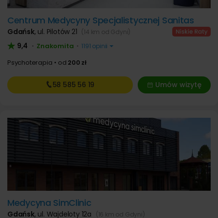
Centrum Medycyny Specjalistycznej Sanitas
Gdańsk
,
ul. Pilotów 21
(14 km od Gdyni)
9,4
Znakomita
•
•
1191 opinii
Psychoterapia
od
200 zł
58 585
56 19
Umów wizytę
Medycyna SimClinic
Gdańsk
,
ul. Wajdeloty 12a
(16 km od Gdyni)