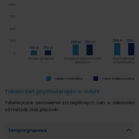
1000
750
500
250 zł
250 zł
250
220 zł
220 zł
100 zł
100 zł
0
Terapia grupowa
Terapia w zakresie ADHD
Psychoterapia
dorosłych
indywidualna
cena minimalna
cena maksymalna
Tabela cen psychoterapia w Gdyni
Tabelaryczne zestawienie szczegółowych cen w zależności
od metody oraz placówki:
Terapia grupowa