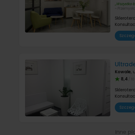
Wszystko b
~ Przemysł
Skleroter
Konsultac
Szczegó
Ultrad
Kowale
,
8,4
/ 10
Skleroter
Konsultac
Szczegó
Inne pl