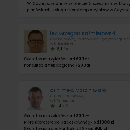
W Gdyni posiadamy w ofercie 3 specjalistów, którzy
placówkach. Usługa skleroterapia żylaków w Gdyni j
lek. Grzegorz Kaźmierowski
w
Ultraderm
9,1
/ 10
Skleroterapia żylaków
• od 600 zł
Konsultacja flebologiczna
• 200 zł
dr n. med. Marcin Giaro
chirurg naczyniowy
w
Lifemedica
10
/ 10
Skleroterapia żylaków
• od 800 zł
Mikroskleroterapia pajączków nóg
• od 1000 zł
Skleroterapia pod kontrolą USG
• od 800 zł