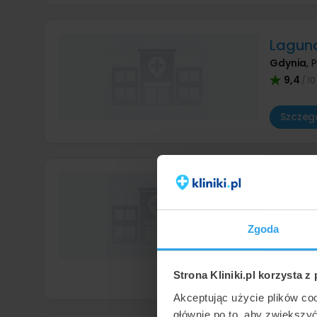
Laguna
Gdynia
,
P
9,4
/ 10
Szczegó
Lifeme
Gdańsk
,
9,1
/ 10
Zgoda
Bardzo miła
Szczegó
Strona Kliniki.pl korzysta z
Akceptując użycie plików co
głównie po to, aby zwiększy