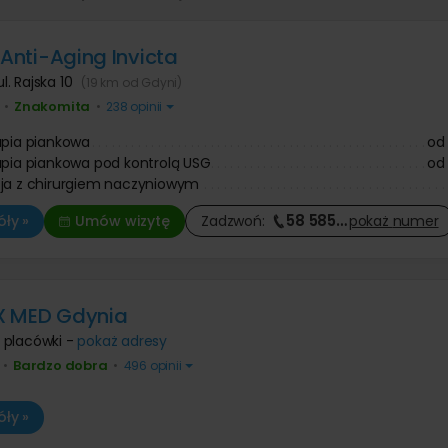
 Anti-Aging Invicta
ul. Rajska 10
(19 km od Gdyni)
Znakomita
•
•
238 opinii
apia piankowa
od
apia piankowa pod kontrolą USG
od
ja z chirurgiem naczyniowym
58 585
…
ły »
Umów wizytę
Zadzwoń:
pokaż
numer
X MED Gdynia
 placówki -
pokaż adresy
Bardzo dobra
•
•
496 opinii
ły »