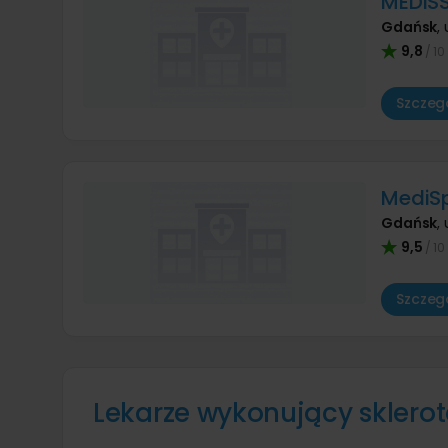
MEDIS
Gdańsk
,
9,8
/ 10
Szczegó
MediSp
Gdańsk
,
9,5
/ 10
Szczegó
Lekarze wykonujący sklero