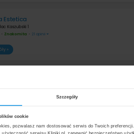
 Estetica
lac Kaszubski 1
Znakomita
•
•
21 opinii
ły »
dica
ul. Marii Skłodowskiej-Curie 3
(18 km od Gdyni)
Znakomita
•
•
618 opinii
Szczegóły
 obsługa, profesjonalni lekarze. Schludnie, przyjemnie i czysto.
~ Paulina
ły »
 plików cookie
okies, pozwalasz nam dostosować serwis do Twoich preferencji
ć użyteczność serwisu Kliniki.pl, zapewnić bezpieczeństwo uży