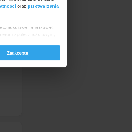
atności
oraz
przetwarzania
ołecznościowe i analizować
artnerom społecznościowym,
anymi od Ciebie lub
Zaakceptuj