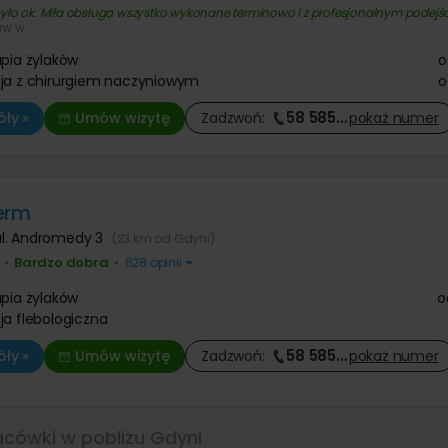
yło ok. Miła obsługa wszystko wykonane terminowo i z profesjonalnym podejś
aw w
apia żylaków
o
ja z chirurgiem naczyniowym
o
58 585
…
ły »
Umów wizytę
Zadzwoń:
pokaż
numer
erm
ul. Andromedy 3
(23 km od Gdyni)
Bardzo dobra
•
•
628 opinii
apia żylaków
o
ja flebologiczna
58 585
…
ły »
Umów wizytę
Zadzwoń:
pokaż
numer
acówki w pobliżu Gdyni