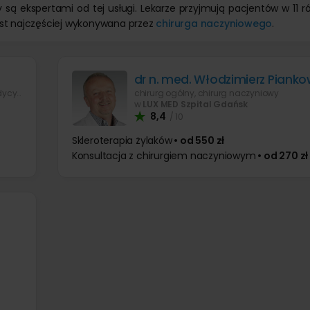
 są ekspertami od tej usługi. Lekarze przyjmują pacjentów w 11 
est najczęściej wykonywana przez
chirurga naczyniowego
.
dr n. med. Włodzimierz Pianko
chirurg ogólny, lekarz wykonujący zabiegi medycyny estetycznej
chirurg ogólny, chirurg naczyniowy
w
LUX MED Szpital Gdańsk
8,4
/ 10
Skleroterapia żylaków
• od 550 zł
Konsultacja z chirurgiem naczyniowym
• od 270 zł