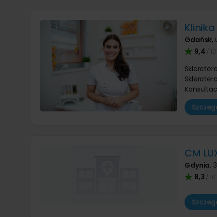
Klinika
Gdańsk
,
9,4
/ 10
Skleroter
Skleroter
Konsultac
Szczegó
CM LU
Gdynia
,
3
8,3
/ 10
Szczegó