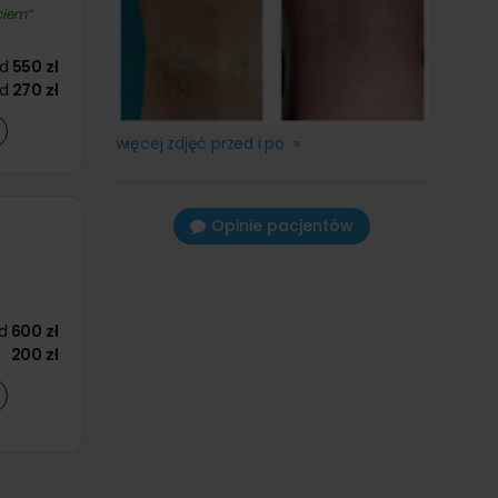
ciem
d
550 zł
d
270 zł
więcej zdjęć przed i po »
Opinie pacjentów
d
600 zł
200 zł