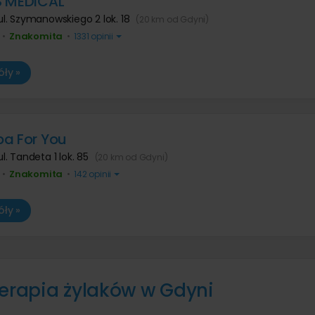
S MEDICAL
ul. Szymanowskiego 2 lok. 18
(20 km od Gdyni)
Znakomita
•
•
1331 opinii
ły »
a For You
ul. Tandeta 1 lok. 85
(20 km od Gdyni)
Znakomita
•
•
142 opinii
ły »
terapia żylaków w Gdyni