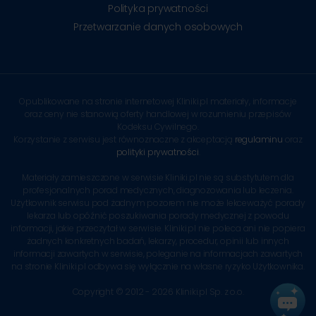
Polityka prywatności
Przetwarzanie danych osobowych
Opublikowane na stronie internetowej Kliniki.pl materiały, informacje
oraz ceny nie stanowią oferty handlowej w rozumieniu przepisów
Kodeksu Cywilnego.
Korzystanie z serwisu jest równoznaczne z akceptacją
regulaminu
oraz
polityki prywatności
.
Materiały zamieszczone w serwisie Kliniki.pl nie są substytutem dla
profesjonalnych porad medycznych, diagnozowania lub leczenia.
Użytkownik serwisu pod żadnym pozorem nie może lekceważyć porady
lekarza lub opóźnić poszukiwania porady medycznej z powodu
informacji, jakie przeczytał w serwisie. Kliniki.pl nie poleca ani nie popiera
żadnych konkretnych badań, lekarzy, procedur, opinii lub innych
informacji zawartych w serwisie, poleganie na informacjach zawartych
na stronie Kliniki.pl odbywa się wyłącznie na własne ryzyko Użytkownika.
Copyright © 2012 - 2026 Kliniki.pl Sp. z o.o.