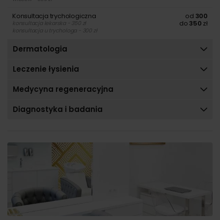
Konsultacja trychologiczna
od
300
do
350
zł
konsultacja lekarska - 350 zł
konsultacja u trychologa - 300 zł
Dermatologia
Leczenie łysienia
Medycyna regeneracyjna
Diagnostyka i badania