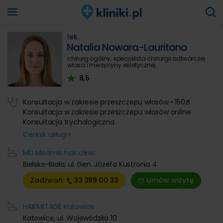
lek.
Natalia Nowara-Lauritano
chirurg ogólny, specjalista chirurgii odtwórczej
włosa i medycyny estetycznej
8,5
Konsultacja w zakresie przeszczepu włosów • 150zł
Konsultacja w zakresie przeszczepu włosów online
Konsultacja trychologiczna
Cennik usług »
MD Medmix hair clinic
Bielsko-Biała, ul. Gen. Józefa Kustronia 4
Zadzwoń:
33 399
00 33
Umów wizytę
HAIRMITAGE Katowice
Katowice, ul. Wojewódzka 10