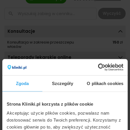
Wyczyść
Konsultacje
Konsultacja w zakresie przeszczepu
150
zł
włosów
Teleporady lekarskie online
Leczenie łysienia
Zgoda
Szczegóły
O plikach cookies
Strona Kliniki.pl korzysta z plików cookie
Akceptując użycie plików cookies, pozwalasz nam
dostosować serwis do Twoich preferencji. Korzystamy z
cookies głównie po to, aby zwiększyć użyteczność