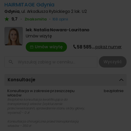
HAIRMITAGE Gdynia
Gdynia
, ul. Arkadiusza Rybickiego 2 lok. U2
9,7
Znakomita
•
•
168 opinii
lek. Natalia Nowara-Lauritano
Umów wizytę
Umów wizytę
58 585
…
pokaż
numer
Wyczyść
Konsultacje
Konsultacja w zakresie przeszczepu
bezpłatnie
włosów
Bezpłatna konsultacja kwalifikująca do
transplantacji włosów (wykluczenie
przeciwwskazanń, sprawdzenie stanu skóry głowy,
wycena) - 0 zł
Konsultacja chirurgiczna przed transplantacją
włosów - 350 zł