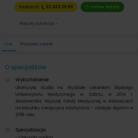
Zadzwoń:
32 433
36 89
Umów wizytę
Więcej adresów
Opis
Placówki i cennik
O specjaliście
Wykształcenie
Ukończyła studia na Wydziale Lekarskim Śląskiego
Uniwersytetu Medycznego w Zabrzu w 2014 r.
Absolwentka Wyższej Szkoły Medycznej w Katowicach
na kierunku medycyna estetyczna – zdobyła dyplom w
2016 roku.
Specjalizacja
Chirurgia ogólna,