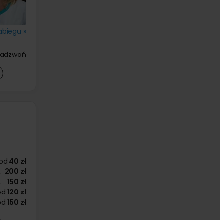
abiegu »
zadzwoń
od
40 zł
200 zł
150 zł
od
120 zł
od
150 zł