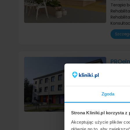
Terapia b
Rehabilita
Rehabilit
Konsultac
Szczegó
PROel
Łaziska 
7,4
/ 10
Rehabilit
Terapia 
Zgoda
Terapie m
Rehabilit
Konsultac
Strona Kliniki.pl korzysta z
Szczegó
Akceptując użycie plików co
głównie po to, aby zwiększy