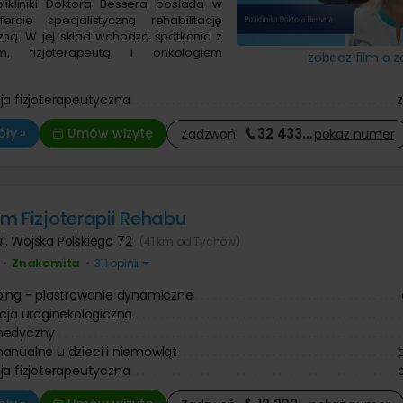
likliniki Doktora Bessera posiada w
ercie specjalistyczną rehabilitację
zną. W jej skład wchodzą spotkania z
iem, fizjoterapeutą i onkologiem
zobacz film o z
.
ja fizjoterapeutyczna
32 433
…
ły »
Umów wizytę
Zadzwoń:
pokaż
numer
m Fizjoterapii Rehabu
ul. Wojska Polskiego 72
(41 km od Tychów)
Znakomita
•
•
311 opinii
ping - plastrowanie dynamiczne
acja uroginekologiczna
medyczny
anualne u dzieci i niemowląt
ja fizjoterapeutyczna