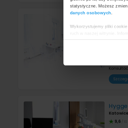
statystyczne. Możesz zmieni
danych osobowych
.
Klinik
Katowic
Wykorzystujemy pliki cookie 
ruch w naszej witrynie. Inf
9,5
/ 10
reklamowym i analitycznym. 
Rehabilit
uzyskanymi podczas korzysta
Rehabili
Rehabilit
Rehabilit
Konsultac
Szczegó
Hygge 
Katowic
9,6
/ 10