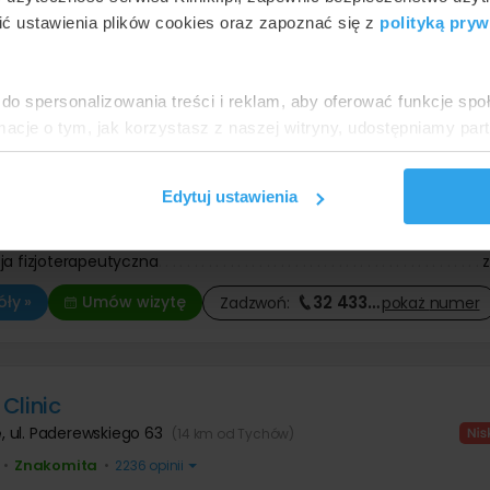
ć ustawienia plików cookies oraz zapoznać się z
polityką pryw
a Magnuccy
e
,
ul. 3 Maja 34
(15 km od Tychów)
do spersonalizowania treści i reklam, aby oferować funkcje sp
ormacje o tym, jak korzystasz z naszej witryny, udostępniamy p
Znakomita
•
•
6203 opinii
Partnerzy mogą połączyć te informacje z innymi danymi otrzym
acja w chorobie zwyrodnieniowej kręgosłupa
nia z ich usług.
tacja w zamrożonym barku
Edytuj ustawienia
acja w zmianach zwyrodnieniowych stawu barkowo – ob...
acja w zmianach zwyrodnieniowych stawu ramienno – ł...
ja fizjoterapeutyczna
32 433
…
ły »
Umów wizytę
Zadzwoń:
pokaż
numer
Clinic
e
,
ul. Paderewskiego 63
(14 km od Tychów)
Znakomita
•
•
2236 opinii