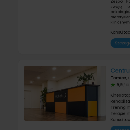
Zespół Po
swojej of
onkologic
dietetyk
klinicznym
Konsultac
Szczegó
Centru
Tomice
,
9,9
/ 10
Kinesiota
Rehabilit
Trening 
Terapie m
Konsultac