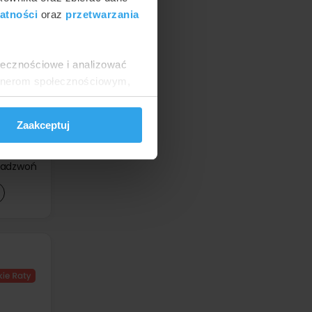
atności
oraz
przetwarzania
ołecznościowe i analizować
artnerom społecznościowym,
anymi od Ciebie lub
od
170 zł
od
140 zł
Zaakceptuj
od
140 zł
od
140 zł
zadzwoń