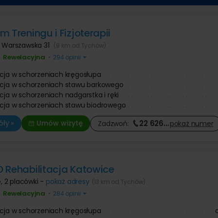
Operacje i leczenie ślinianek
 prostaty
Ortopeda
 dziecięca
 znamion i pieprzyków
Tomografia komputerowa
Urolog
 zmarszczek botoksem
Diagnostyka COVID-19
Pozostałe kategorie
ologia
Chirurg onkolog
niekcyjna
 Treningu i Fizjoterapii
Onkolog kliniczny
Chirurgia szczękowa
nie twarzy
Pozostałe kategorie
e kaszaka
. Warszawska 31
(9 km od Tychów)
Trycholog
Operacja zmiany płci
anie ust kwasem
e tłuszczaka
Psychoterapia
Psychiatra
Rewelacyjna
Leczenie chorób kręgosłupa
 zmarszczek kwasem
•
•
294 opinii
ie znamienia barwnikowego
Fizjoterapia
owym
Antykoncepcja
e brodawki wirusowej / kurzajki
Fizykoterapia
acja w schorzeniach kręgosłupa
Leczenie nietrzymania moczu
Leczenie bólu
acja w schorzeniach stawu barkowego
Onkologia
Masaże
acja w schorzeniach nadgarstka i ręki
Leczenie niepłodności
Medycyna pracy
acja w schorzeniach stawu biodrowego
Leczenie zaburzeń odżywiania
Leczenie bólu
22 626
…
ły »
Umów wizytę
Zadzwoń:
pokaż
numer
 Rehabilitacja Katowice
e
,
2 placówki -
pokaż adresy
(13 km od Tychów)
Rewelacyjna
•
•
284 opinii
acja w schorzeniach kręgosłupa