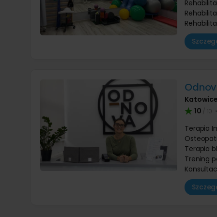
Rehabilit
Rehabilit
Rehabilit
Szczegó
Odnova
Katowic
10
/ 10
Terapia I
Osteopat
Terapia b
Trening p
Konsultac
Szczegó