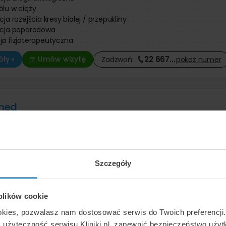
ólu w ciąży
cja rozejścia kresy białej / przepukliny
acja poporodowa
ja fizjoterapeutyczna
22 667
…
ły »
Umów wizytę
Zadzwoń:
pokaż
numer
med
Górne
,
ul. Plac Ratuszowy 1B
(13 km od Tychów)
Dobra
•
•
209 opinii
acja uroginekologiczna
manualna McKenzie
Szczegóły
anualne u dzieci i niemowląt
acja po zabiegu mastektomii
ja fizjoterapeutyczna
 plików cookie
32 433
…
ły »
Zadzwoń:
pokaż
numer
okies, pozwalasz nam dostosować serwis do Twoich preferencji
ć użyteczność serwisu Kliniki.pl, zapewnić bezpieczeństwo uży