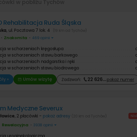
acówki w pobliżu Tychów
 Rehabilitacja Ruda Śląska
ska
,
ul. Pocztowa 7 lok. 4
(19 km od Tychów)
Znakomita
•
•
469 opinii
acja w schorzeniach kręgosłupa
acja w schorzeniach stawu barkowego
acja w schorzeniach nadgarstka i ręki
acja w schorzeniach stawu biodrowego
22 626
…
ły »
Umów wizytę
Zadzwoń:
pokaż
numer
um Medyczne Severux
łowice
,
2 placówki -
pokaż adresy
(20 km od Tychów)
Rewelacyjna
•
•
3938 opinii
acja uroginekologiczna