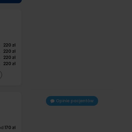
220 zł
220 zł
220 zł
220 zł
Opinie pacjentów
od
170 zł