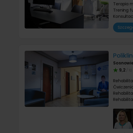
Terapia 
Trening f
Konsultac
Szczegó
Polikl
Sosnowi
9,2
/ 10
Rehabilit
Ćwiczenia
Rehabilit
Rehabilit