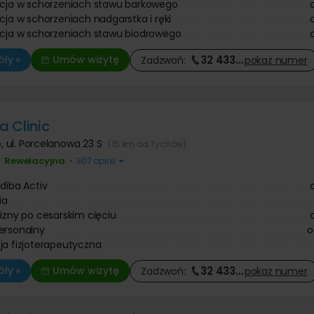
acja w schorzeniach stawu barkowego
acja w schorzeniach nadgarstka i ręki
acja w schorzeniach stawu biodrowego
32 433
…
ły »
Umów wizytę
Zadzwoń:
pokaż
numer
 Clinic
e
,
ul. Porcelanowa 23 S
(15 km od Tychów)
Rewelacyjna
•
•
307 opinii
ndiba Activ
ia
lizny po cesarskim cięciu
ersonalny
o
ja fizjoterapeutyczna
32 433
…
ły »
Umów wizytę
Zadzwoń:
pokaż
numer