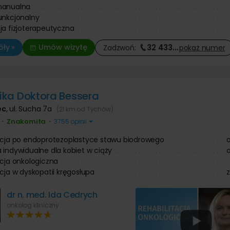
manualna
unkcjonalny
ja fizjoterapeutyczna
32 433
…
ły »
Umów wizytę
Zadzwoń:
pokaż
numer
inika Doktora Bessera
ec
,
ul. Sucha 7a
(21 km od Tychów)
Znakomita
•
•
3755 opinii
acja po endoprotezoplastyce stawu biodrowego
 indywidualne dla kobiet w ciąży
acja onkologiczna
acja w dyskopatii kręgosłupa
dr n. med. Ida Cedrych
onkolog kliniczny