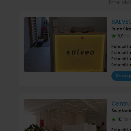
Inne pl
SALVEO
Ruda Ślą
9,9
/ 10
Rehabilit
Rehabilit
Rehabilit
Rehabilit
Szczegó
Centr
Świętoch
10
/ 10
Rehabilit