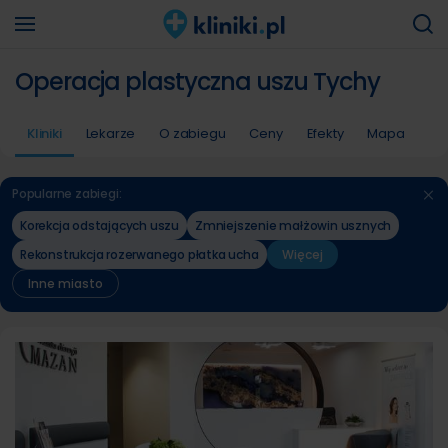
Operacja plastyczna uszu Tychy
Kliniki
Lekarze
O zabiegu
Ceny
Efekty
Mapa
Popularne zabiegi:
Korekcja odstających uszu
Zmniejszenie małżowin usznych
Rekonstrukcja rozerwanego płatka ucha
Więcej
Inne miasto