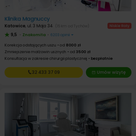
Klinika Magnuccy
Katowice
,
ul. 3 Maja 34
(15 km od Tychów)
9,5
Znakomita
•
•
6203 opinii
Korekcja odstających uszu
od
8000 zł
Zmniejszenie małżowin usznych
od
3500 zł
Konsultacja w zakresie chirurgii plastycznej
bezpłatnie
32 433
37 09
Umów wizytę