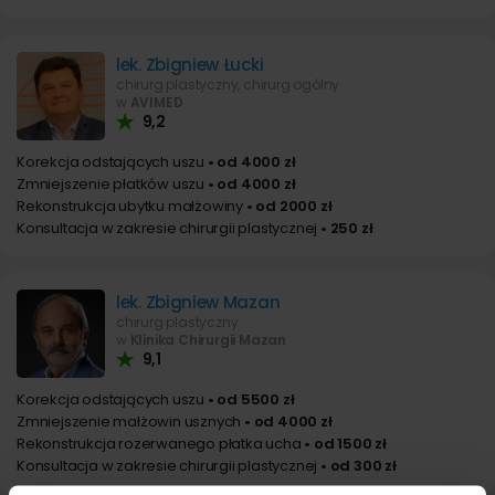
lek. Zbigniew Łucki
chirurg plastyczny, chirurg ogólny
w
AVIMED
9,2
Korekcja odstających uszu
• od 4000 zł
Zmniejszenie płatków uszu
• od 4000 zł
Rekonstrukcja ubytku małżowiny
• od 2000 zł
Konsultacja w zakresie chirurgii plastycznej
• 250 zł
lek. Zbigniew Mazan
chirurg plastyczny
w
Klinika Chirurgii Mazan
9,1
Korekcja odstających uszu
• od 5500 zł
Zmniejszenie małżowin usznych
• od 4000 zł
Rekonstrukcja rozerwanego płatka ucha
• od 1500 zł
Konsultacja w zakresie chirurgii plastycznej
• od 300 zł