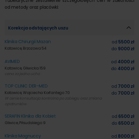
Tabelaryczne zestawienie szczegółowych cen w zależności
od metody oraz placówki:
Korekcja odstających uszu
Klinika Chirurgii Mazan
od
5500 zł
Katowice, Brzozowa 54
do
9000 zł
AVIMED
od
4000 zł
Katowice, Gliwicka 159
do
4000 zł
cena za jedno ucho
TOP CLINIC DER-MED
od
7000 zł
Katowice, Wojciecha Korfantego 70
do
7000 zł
W cenie konsultacja kontrolna po zabiegu oraz zmiana
opatrunków.
SERAFIN Klinika dla Kobiet
od
6500 zł
Gliwice, Piłsudskiego 9
do
6500 zł
Klinika Magnuccy
od
8000 zł