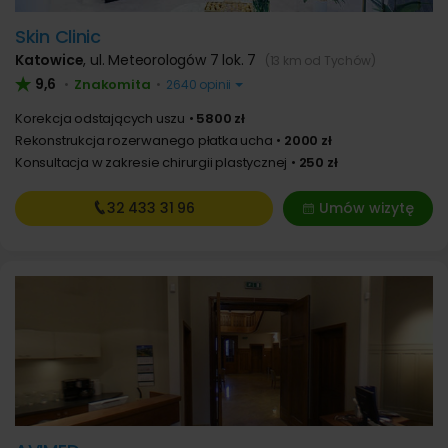
Skin Clinic
Katowice
,
ul. Meteorologów 7 lok. 7
(13 km od Tychów)
9,6
Znakomita
•
•
2640 opinii
Korekcja odstających uszu
5800 zł
Rekonstrukcja rozerwanego płatka ucha
2000 zł
Konsultacja w zakresie chirurgii plastycznej
250 zł
32 433
31 96
Umów wizytę