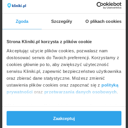
Operacje plastyczne uszu Tychy -
Zgoda
Szczegóły
O plikach cookies
cena
Prezentujemy poniżej ceny związane z
Strona Kliniki.pl korzysta z plików cookie
procedurą operacje plastyczne uszu w Tychach
Akceptując użycie plików cookies, pozwalasz nam
na podstawie cenników z 6 placówek. Najniższa
dostosować serwis do Twoich preferencji. Korzystamy z
cena to 1500 zł za rekonstrukcja rozerwanego
cookies głównie po to, aby zwiększyć użyteczność
płatka ucha natomiast najwyższa cena w
serwisu Kliniki.pl, zapewnić bezpieczeństwo użytkownika
oraz zbierać dane statystyczne. Możesz zmienić
Tychach wynosi do 10000 zł (zmniejszenie
ustawienia plików cookies oraz zapoznać się z
polityką
małżowin usznych).
prywatności
oraz
przetwarzania danych osobowych
.
Ile kosztuje operacje plastyczne uszu w
Wykorzystujemy pliki cookie do spersonalizowania treści
Tychach?
i reklam, aby oferować funkcje społecznościowe i
Zaakceptuj
Poniższy wykres przedstawia wizualnie minimalne i
analizować ruch w naszej witrynie. Informacje o tym, jak
maksymalne ceny najpopularniejszych metod w ramach
korzystasz z naszej witryny, udostępniamy partnerom