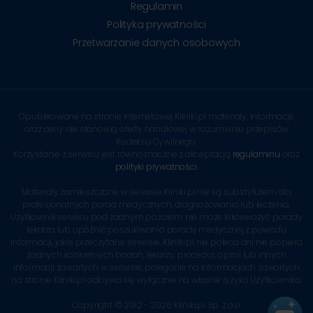
Regulamin
Polityka prywatności
Przetwarzanie danych osobowych
Opublikowane na stronie internetowej Kliniki.pl materiały, informacje
oraz ceny nie stanowią oferty handlowej w rozumieniu przepisów
Kodeksu Cywilnego.
Korzystanie z serwisu jest równoznaczne z akceptacją
regulaminu
oraz
polityki prywatności
.
Materiały zamieszczone w serwisie Kliniki.pl nie są substytutem dla
profesjonalnych porad medycznych, diagnozowania lub leczenia.
Użytkownik serwisu pod żadnym pozorem nie może lekceważyć porady
lekarza lub opóźnić poszukiwania porady medycznej z powodu
informacji, jakie przeczytał w serwisie. Kliniki.pl nie poleca ani nie popiera
żadnych konkretnych badań, lekarzy, procedur, opinii lub innych
informacji zawartych w serwisie, poleganie na informacjach zawartych
na stronie Kliniki.pl odbywa się wyłącznie na własne ryzyko Użytkownika.
Copyright © 2012 - 2026 Kliniki.pl Sp. z o.o.