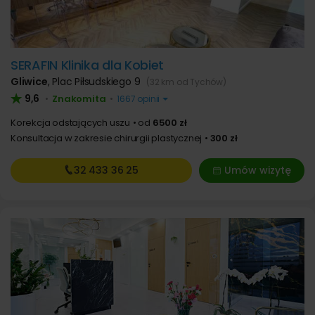
SERAFIN Klinika dla Kobiet
Gliwice
,
Plac Piłsudskiego 9
(32 km od Tychów)
9,6
Znakomita
•
•
1667 opinii
Korekcja odstających uszu
od
6500 zł
Konsultacja w zakresie chirurgii plastycznej
300 zł
32 433
36 25
Umów wizytę