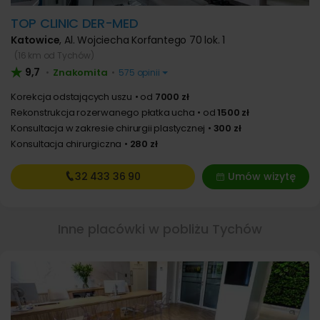
TOP CLINIC DER-MED
Katowice
,
Al. Wojciecha Korfantego 70 lok. 1
(16 km od Tychów)
9,7
Znakomita
•
•
575 opinii
Korekcja odstających uszu
od
7000 zł
Rekonstrukcja rozerwanego płatka ucha
od
1500 zł
Konsultacja w zakresie chirurgii plastycznej
300 zł
Konsultacja chirurgiczna
280 zł
32 433
36 90
Umów wizytę
Inne placówki w pobliżu Tychów