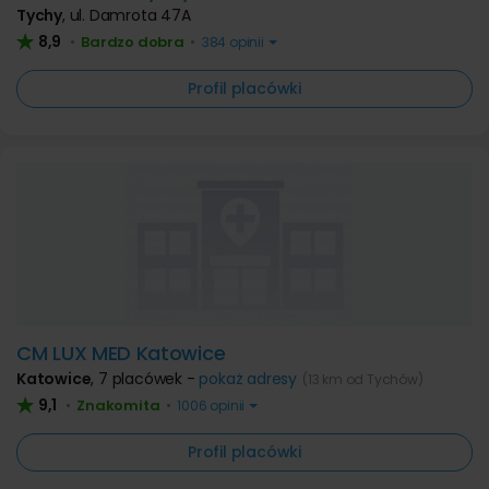
Tychy
,
ul. Damrota 47A
8,9
Bardzo dobra
•
•
384 opinii
Profil placówki
CM LUX MED Katowice
Katowice
,
7 placówek -
pokaż adresy
(13 km od Tychów)
9,1
Znakomita
•
•
1006 opinii
Profil placówki