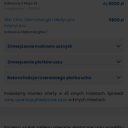
Katowice, 3 Maja 34
do
8000 zł
1 małżowiny - 3000 zł
Skin Clinic Dermatologia i Medycyna
5800 zł
Estetyczna
Katowice, Meteorologów 7
Zmniejszenie małżowin usznych
Zmniejszenie płatków uszu
Rekonstrukcja rozerwanego płatka ucha
Posiadamy również ofertę w 45 innych miastach. Sprawdź
ceny operacje plastyczne uszu
w innych miastach.
Pacjenci szukali zabiegu operacje plastyczne uszu w pobliżu