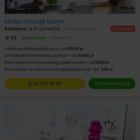
Klinika Chirurgii Mazan
Katowice
,
ul. Brzozowa 54
(17 km od Tychów)
9,1
Znakomita
•
•
613 opinii
Korekcja odstających uszu
od
5500 zł
Zmniejszenie małżowin usznych
od
4000 zł
Rekonstrukcja rozerwanego płatka ucha
od
1500 zł
Konsultacja w zakresie chirurgii plastycznej
od
300 zł
32 433
30 80
Umów wizytę