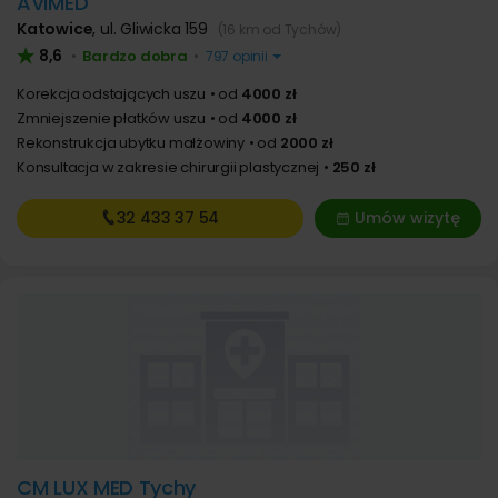
AVIMED
Katowice
,
ul. Gliwicka 159
(16 km od Tychów)
8,6
Bardzo dobra
•
•
797 opinii
Korekcja odstających uszu
od
4000 zł
Zmniejszenie płatków uszu
od
4000 zł
Rekonstrukcja ubytku małżowiny
od
2000 zł
Konsultacja w zakresie chirurgii plastycznej
250 zł
32 433
37 54
Umów wizytę
CM LUX MED Tychy