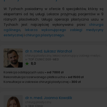
W Tychach posiadamy w ofercie 6 specjalistów, którzy są
ekspertami od tej usługi. Lekarze przyjmują pacjentów w 9
różnych placówkach. Usługa operacja plastyczna uszu w
Tychach jest najczęściej wykonywana przez
chirurga
ogólnego
,
lekarza wykonującego zabiegi medycyny
estetycznej
i
chirurga plastycznego
.
dr n. med. Łukasz Warchoł
chirurg plastyczny, lekarz wykonujący zabiegi medycyny estetycznej
w
TOP CLINIC DER-MED
8,0
Korekcja odstających uszu
• od 7000 zł
Rekonstrukcja rozerwanego płatka ucha
• od 1500 zł
Konsultacja w zakresie chirurgii plastycznej
• 300 zł
dr n. med. Joanna Kowalik
chirurg plastyczny
w
Skin Clinic