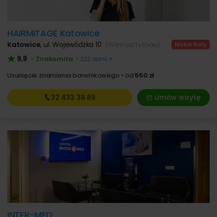
HAIRMITAGE Katowice
Katowice
,
ul. Wojewódzka 10
(15 km od Tychów)
9,9
Znakomita
•
•
222 opinii
Usunięcie znamienia barwnikowego
od
550 zł
32 433
36 89
Umów wizytę
INTER-MED