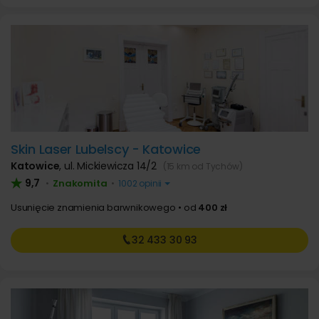
Skin Laser Lubelscy - Katowice
Katowice
,
ul. Mickiewicza 14/2
(15 km od Tychów)
9,7
Znakomita
•
•
1002 opinii
Usunięcie znamienia barwnikowego
od
400 zł
32 433
30 93