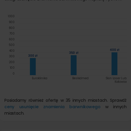
1000
900
800
700
600
500
400 zł
400
350 zł
300 zł
300
200
100
0
Euroklinika
Beskidmed
Skin Laser Lubels
Katowice
Posiadamy również ofertę w 35 innych miastach. Sprawdź
ceny usunięcie znamienia barwnikowego
w innych
miastach.