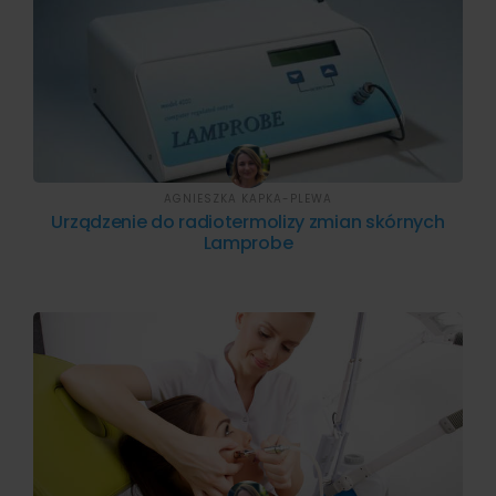
AGNIESZKA KAPKA-PLEWA
Urządzenie do radiotermolizy zmian skórnych
Lamprobe