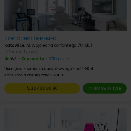
TOP CLINIC DER-MED
Katowice
,
Al. Wojciecha Korfantego 70 lok. 1
(16 km od Tychów)
9,7
Znakomita
•
•
575 opinii
Usunięcie znamienia barwnikowego
od
400 zł
Konsultacja chirurgiczna
280 zł
32 433
36 90
Umów wizytę