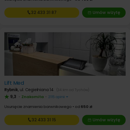
32 433
31 87
Umów wizytę
Lift Med
Rybnik
,
ul. Cegielniana 14
(34 km od Tychów)
9,3
Znakomita
•
•
2115 opinii
Usunięcie znamienia barwnikowego
od
650 zł
32 433
31 15
Umów wizytę