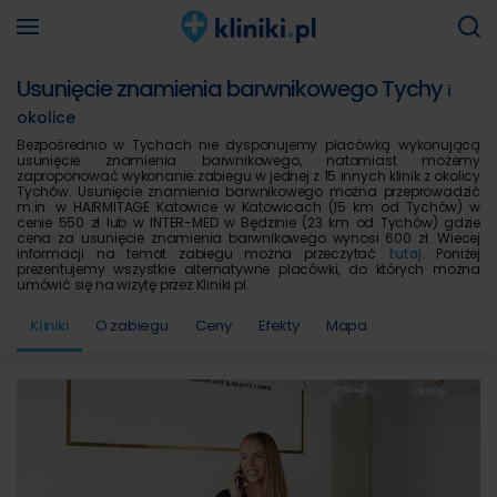
Usunięcie znamienia barwnikowego Tychy
i
okolice
Bezpośrednio w Tychach nie dysponujemy placówką wykonującą
usunięcie znamienia barwnikowego, natomiast możemy
zaproponować wykonanie zabiegu w jednej z 15 innych klinik z okolicy
Tychów. Usunięcie znamienia barwnikowego można przeprowadzić
m.in. w HAIRMITAGE Katowice w Katowicach (15 km od Tychów) w
cenie 550 zł lub w INTER-MED w Będzinie (23 km od Tychów) gdzie
cena za usunięcie znamienia barwnikowego wynosi 600 zł. Wiecej
informacji na temat zabiegu można przeczytać
tutaj
. Poniżej
prezentujemy wszystkie alternatywne placówki, do których można
umówić się na wizytę przez Kliniki.pl.
Kliniki
O zabiegu
Ceny
Efekty
Mapa