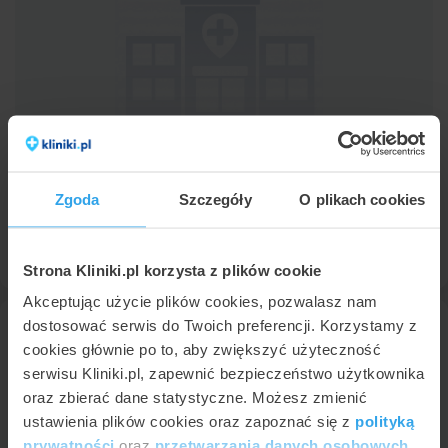
Centrum Okulistyczne Weiss Klinik
Chorzów
,
ul. Wiejska 4
(22 km od Tychów)
Zgoda
Szczegóły
O plikach cookies
9,2
Znakomita
•
•
378 opinii
Profil placówki
Strona Kliniki.pl korzysta z plików cookie
Akceptując użycie plików cookies, pozwalasz nam
dostosować serwis do Twoich preferencji. Korzystamy z
cookies głównie po to, aby zwiększyć użyteczność
serwisu Kliniki.pl, zapewnić bezpieczeństwo użytkownika
oraz zbierać dane statystyczne. Możesz zmienić
ustawienia plików cookies oraz zapoznać się z
polityką
prywatności
oraz
przetwarzania danych osobowych
.