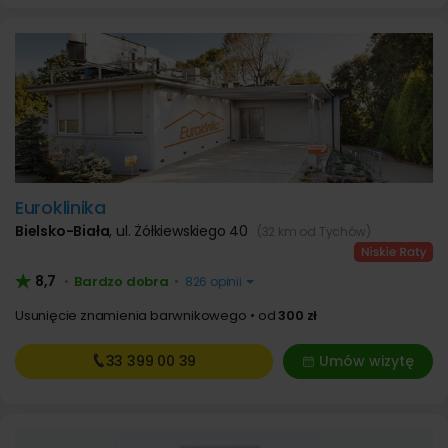
Euroklinika
Bielsko-Biała
,
ul. Żółkiewskiego 40
(32 km od Tychów)
8,7
Bardzo dobra
•
•
826 opinii
Usunięcie znamienia barwnikowego
od
300 zł
33 399
00 39
Umów wizytę