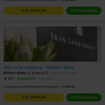
33 399
00 60
Umów wizytę
Skin Laser Lubelscy - Bielsko-Biała
Bielsko-Biała
,
ul. Azaliowa 2
(36 km od Tychów)
9,7
Znakomita
•
•
830 opinii
Usunięcie znamienia barwnikowego
od
600 zł
33 399
00 98
Umów wizytę