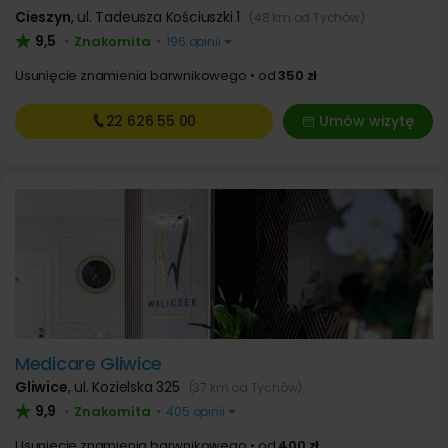
Cieszyn
,
ul. Tadeusza Kościuszki 1
(48 km od Tychów)
9,5
Znakomita
•
•
196 opinii
Usunięcie znamienia barwnikowego
od
350 zł
22 626
55 00
Umów wizytę
Medicare Gliwice
Gliwice
,
ul. Kozielska 325
(37 km od Tychów)
9,9
Znakomita
•
•
405 opinii
Usunięcie znamienia barwnikowego
od
400 zł