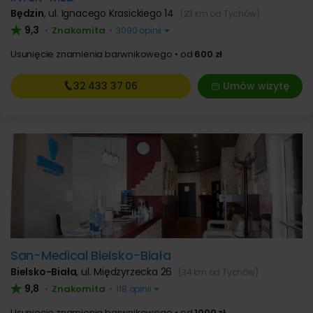
Będzin
,
ul. Ignacego Krasickiego 14
(23 km od Tychów)
9,3
Znakomita
•
•
3090 opinii
Usunięcie znamienia barwnikowego
od
600 zł
32 433
37 06
Umów wizytę
San-Medical Bielsko-Biała
Bielsko-Biała
,
ul. Międzyrzecka 26
(34 km od Tychów)
9,8
Znakomita
•
•
118 opinii
Usunięcie znamienia barwnikowego
od
1000 zł