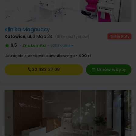
Klinika Magnuccy
Katowice
,
ul. 3 Maja 34
(15 km od Tychów)
9,5
Znakomita
•
•
6203 opinii
Usunięcie znamienia barwnikowego
400 zł
32 433
37 09
Umów wizytę