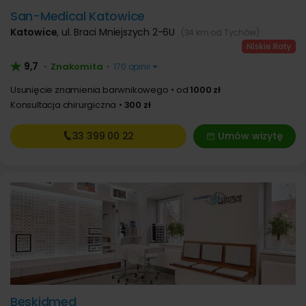
San-Medical Katowice
Katowice
,
ul. Braci Mniejszych 2-6U
(34 km od Tychów)
9,7
Znakomita
•
•
170 opinii
Usunięcie znamienia barwnikowego
od
1000 zł
Konsultacja chirurgiczna
300 zł
33 399
00 22
Umów wizytę
Beskidmed