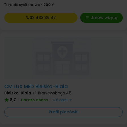
Terapia systemowa
200 zł
32 433
36 47
Umów wizytę
CM LUX MED Bielsko-Biała
Bielsko-Biała
,
ul. Broniewskiego 48
8,7
Bardzo dobra
•
•
736 opinii
Profil placówki