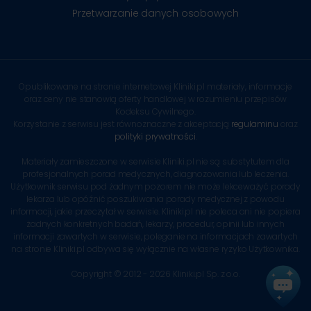
Przetwarzanie danych osobowych
Opublikowane na stronie internetowej Kliniki.pl materiały, informacje
oraz ceny nie stanowią oferty handlowej w rozumieniu przepisów
Kodeksu Cywilnego.
Korzystanie z serwisu jest równoznaczne z akceptacją
regulaminu
oraz
polityki prywatności
.
Materiały zamieszczone w serwisie Kliniki.pl nie są substytutem dla
profesjonalnych porad medycznych, diagnozowania lub leczenia.
Użytkownik serwisu pod żadnym pozorem nie może lekceważyć porady
lekarza lub opóźnić poszukiwania porady medycznej z powodu
informacji, jakie przeczytał w serwisie. Kliniki.pl nie poleca ani nie popiera
żadnych konkretnych badań, lekarzy, procedur, opinii lub innych
informacji zawartych w serwisie, poleganie na informacjach zawartych
na stronie Kliniki.pl odbywa się wyłącznie na własne ryzyko Użytkownika.
Copyright © 2012 - 2026 Kliniki.pl Sp. z o.o.