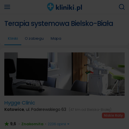
Terapia systemowa Bielsko-Biała
Kliniki
O zabiegu
Mapa
Hygge Clinic
Katowice
,
ul. Paderewskiego 63
(47 km od Bielska-Białej)
9,6
Znakomita
•
•
2236 opinii