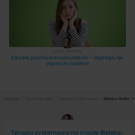
ALICJA MOSKWA
Zdrowie psychiczne nastolatków – depresja, lęk,
wsparcie rodzinne
Kliniki.pl
Psychoterapia
Terapia systemowa
Bielsko-Biała
ALICJA MOSKWA
Terapia systemowa na mapie Bielska-