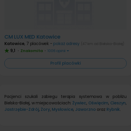
CM LUX MED Katowice
Katowice
,
7 placówek -
pokaż adresy
(47 km od Bielska-Białej)
9,1
Znakomita
•
•
1006 opinii
Profil placówki
Pacjenci szukali zabiegu terapia systemowa w pobliżu
Bielska-Białej, w miejscowościach:
Żywiec
,
Oświęcim
,
Cieszyn
,
Jastrzębie-Zdrój
,
Żory
,
Mysłowice
,
Jaworzno
oraz
Rybnik
.