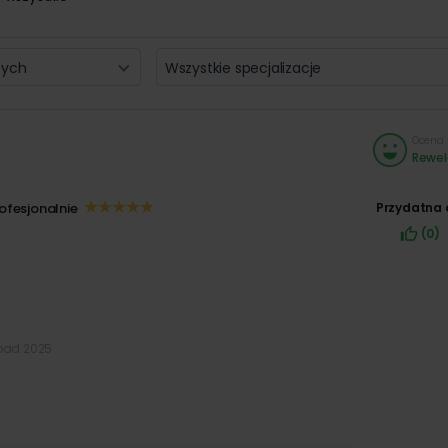
zych
Wszystkie specjalizacje
Ocena 
Rewel
ofesjonalnie
Przydatna 
(0)
topad 2025