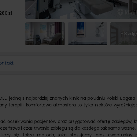
Operacje i leczenie ślinianek
 prostaty
Ortopeda
 dziecięca
 znamion i pieprzyków
Tomografia komputerowa
Urolog
 zmarszczek botoksem
Diagnostyka COVID-19
280 zł
Pozostałe kategorie
ologia
Chirurg onkolog
niekcyjna
Onkolog kliniczny
Chirurgia szczękowa
nie twarzy
Pozostałe kategorie
e kaszaka
Trycholog
Operacja zmiany płci
anie ust kwasem
e tłuszczaka
Psychoterapia
+ 3 zdj
Psychiatra
Leczenie chorób kręgosłupa
 zmarszczek kwasem
ie znamienia barwnikowego
Fizjoterapia
owym
Antykoncepcja
e brodawki wirusowej / kurzajki
Fizykoterapia
Leczenie nietrzymania moczu
Leczenie bólu
Onkologia
Masaże
Leczenie niepłodności
Medycyna pracy
ontakt
Leczenie zaburzeń odżywiania
Leczenie bólu
D jedną z najbardziej znanych klinik na południu Polski. Bogata 
lany terapii i komfortowa atmosfera to tylko niektóre wyróżniają
ać oczekiwania pacjentów oraz przygotować ofertę zabiegów, kt
eczeństwo i czas trwania zabiegu są dla każdego tak samo ważne. 
 liczy się także metoda, jaką stosujemy, oraz ewentualny 