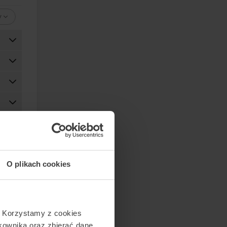
warzy,
y
stał
iększy
li,
ną
y
Aparat
o­cze­
iegiem
O plikach cookies
ej
 jest
ne
. Korzystamy z cookies
tkownika oraz zbierać dane
m.