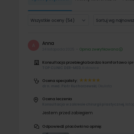
Wszystkie oceny (54)
Sortuj wg najnows
Anna
A
24 listopada 2025
•
Opinia zweryfikowana
Konsultacja przebiegła bardzo komfortowo i pr
TOP CLINIC DER-MED
, Katowice
Ocena specjalisty:
dr n. med. Piotr Kucharzewski
, Okulista
Ocena leczenia
Konsultacja w zakresie chirurgii plastycznej
, lis
Jestem przed zabiegiem
Odpowiedź placówki na opinię: