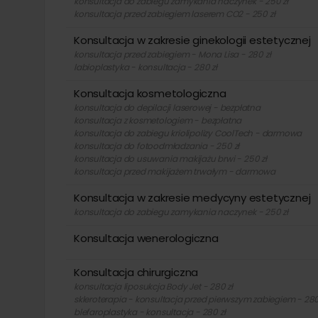
konsultacja do zabiegu zamykania naczynek - 250 zł
widoczności blizn, w tym także blizn po trądzi
konsultacja przed zabiegiem laserem CO2 - 250 zł
Laser SmartXide
- to laser dedykowany za
Konsultacja w zakresie ginekologii estetycznej
umożliwia lekarzowi usunięcie nadmiaru 
konsultacja przed zabiegiem - Mona Lisa - 280 zł
technologie umożliwiające dokładną kontrolę 
labioplastyka - konsultacja - 280 zł
usunięty.
Konsultacja kosmetologiczna
Laser MonaLisa Touch™
– MonaLisa Touch™ to
konsultacja do depilacji laserowej - bezpłatna
kobiety
.
Zabiegi nim wykonywane mają na celu r
konsultacja z kosmetologiem - bezpłatna
moczu oraz plastykę narządów płciowych. Zabi
konsultacja do zabiegu kriolipolizy CoolTech - darmowa
konsultacja do fotoodmładzania - 250 zł
kobiet po porodzie, w trakcie laktacji czy w o
konsultacja do usuwania makijażu brwi - 250 zł
Videodermatoskopie FotoFinder –
komputer
konsultacja przed makijażem trwałym - darmowa
bezinwazyjnie określa stan zagrożenia nowotwo
złośliwych.
Konsultacja w zakresie medycyny estetycznej
Body Jet
–
urządzenie do liposukcji wodnej, 
konsultacja do zabiegu zamykania naczynek - 250 zł
w okolicy brzucha, ud, kolan czy też ramion. 
Konsultacja wenerologiczna
zamierzony efekt. Po zabiegu pacjent udaje s
CoolTech
–
w sposób skuteczny i nieinwazyjn
obszarów jak brzuch, uda, boczki, ramiona, k
Konsultacja chirurgiczna
tłuszczowe są następnie w sposób fizjologiczn
konsultacja liposukcja Body Jet - 280 zł
zabiegu!
skleroterapia - konsultacja przed pierwszym zabiegiem - 280
Laser ALMA HARMONY XL PRO
– wykorzystywa
blefaroplastyka - konsultacja - 280 zł