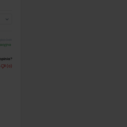
placówki
acyjna
opinia?
(0)