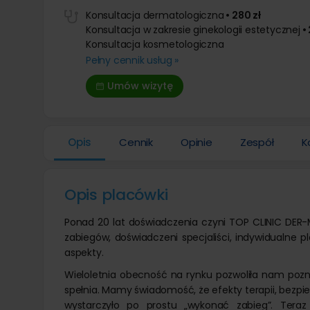
Leczenie otyłości
Operacja
Liposukcja brzucha
Stomatologia
Usuwanie
Konsultacja dermatologiczna
• 280 zł
Leczenie ginekomastii
Usuwanie
Endoskopowe zmniejszenie żołądka
Konsultacja w zakresie ginekologii estetycznej
• 
Dermat
Overstitch
Powiększanie penisa kwasem
Lipoliza i
Konsultacja kosmetologiczna
Laparoskopowe leczenie otyłości
Modelowa
Usunięci
Pełny cennik usług »
Resekcja żołądka laparoskopowo
Powiększ
Usunięci
Chirurgiczne leczenie otyłości
Usuwanie
Usunięc
Umów wizytę
hialuron
Leczenie otyłości balonem
Usunięci
Opis
Cennik
Opinie
Zespół
K
Opis placówki
Ponad 20 lat doświadczenia czyni TOP CLINIC DER-ME
zabiegów, doświadczeni specjaliści, indywidualne p
aspekty.
Wieloletnia obecność na rynku pozwoliła nam pozn
spełnia. Mamy świadomość, że efekty terapii, bezpi
wystarczyło po prostu „wykonać zabieg”. Teraz