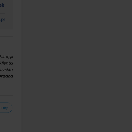
.pl
rurgii
lientki
zystko
oradca
inię