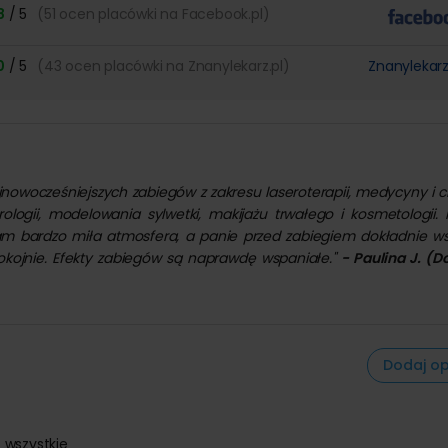
8
/ 5
(51 ocen placówki na Facebook.pl)
0
/ 5
(43 ocen placówki na Znanylekarz.pl)
Znanylekarz
wocześniejszych zabiegów z zakresu laseroterapii, medycyny i chi
urologii, modelowania sylwetki, makijażu trwałego i kosmetologii. K
 tam bardzo miła atmosfera, a panie przed zabiegiem dokładnie ws
okojnie. Efekty zabiegów są naprawdę wspaniałe."
- Paulina J. (D
Dodaj op
 wszystkie