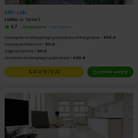
MRI-Lab
Lublin
,
ul. Gęsia 3
9,7
Znakomita
•
•
901 opinii
Usunięcie wrastającego paznokcia chirurgicznie
400 zł
Usunięcie kleszcza
50 zł
Zdjęcie szwów
50 zł
Leczenie wrośniętego paznokcia
400 zł
81 478
70 22
Umów wizytę