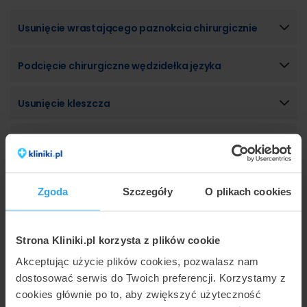
Usunięcie wrastającego paznokcia chirurgicznie
Podcięcie chirurgiczne wędzidełka języka
Usunięcie kleszcza
Podcięcie chirurgiczne wędzidełka wargi
Podcięcie laserowe wędzidełka wargi
Zgoda
Szczegóły
O plikach cookies
Zdjęcie szwów
Strona Kliniki.pl korzysta z plików cookie
Leczenie wrośniętego paznokcia
Akceptując użycie plików cookies, pozwalasz nam
dostosować serwis do Twoich preferencji. Korzystamy z
Posiadamy również ofertę w 79 innych miastach. Sprawdź
cookies głównie po to, aby zwiększyć użyteczność