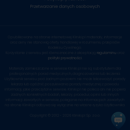
Przetwarzanie danych osobowych
Opublikowane na stronie internetowej Kliniki.pl materiały, informacje
oraz ceny nie stanowią oferty handlowej w rozumieniu przepisów
Kodeksu Cywilnego.
Korzystanie z serwisu jest równoznaczne z akceptacją
regulaminu
oraz
polityki prywatności
.
Materiały zamieszczone w serwisie Kliniki.pl nie są substytutem dla
profesjonalnych porad medycznych, diagnozowania lub leczenia.
Użytkownik serwisu pod żadnym pozorem nie może lekceważyć porady
lekarza lub opóźnić poszukiwania porady medycznej z powodu
informacji, jakie przeczytał w serwisie. Kliniki.pl nie poleca ani nie popiera
żadnych konkretnych badań, lekarzy, procedur, opinii lub innych
informacji zawartych w serwisie, poleganie na informacjach zawartych
na stronie Kliniki.pl odbywa się wyłącznie na własne ryzyko Użytkownika.
Copyright © 2012 - 2026 Kliniki.pl Sp. z o.o.