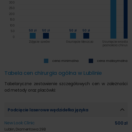
300
250
200
150
100
50 zł
50 zł
50 zł
50 zł
50
0
Zdjęcie szwów
Usunięcie kleszcza
Usunięcie wrastają
paznokcia chirurgic
cena minimalna
cena maksymalna
Tabela cen chirurgia ogólna w Lublinie
Tabelaryczne zestawienie szczegółowych cen w zależności
od metody oraz placówki:
Podcięcie laserowe wędzidełka języka
New Look Clinic
500 zł
Lublin, Diamentowa 29B