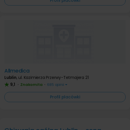
Profil placówki
Allmedica
Lublin
,
ul. Kazimierza Przerwy-Tetmajera 21
9,1
Znakomita
•
•
685 opinii
Profil placówki