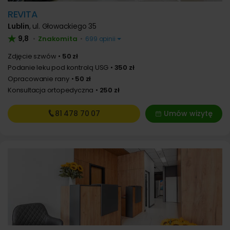
REVITA
Lublin
,
ul. Głowackiego 35
9,8
Znakomita
•
•
699 opinii
Zdjęcie szwów
50 zł
Podanie leku pod kontrolą USG
350 zł
Opracowanie rany
50 zł
Konsultacja ortopedyczna
250 zł
81 478
70 07
Umów wizytę