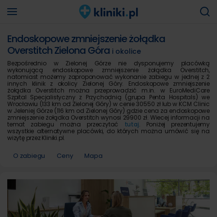
Endoskopowe zmniejszenie żołądka
Overstitch Zielona Góra
i okolice
Bezpośrednio w Zielonej Górze nie dysponujemy placówką
wykonującą endoskopowe zmniejszenie żołądka Overstitch,
natomiast możemy zaproponować wykonanie zabiegu w jednej z 2
innych klinik z okolicy Zielonej Góry. Endoskopowe zmniejszenie
żołądka Overstitch można przeprowadzić m.in. w EuroMediCare
Szpital Specjalistyczny z Przychodnią (grupa Penta Hospitals) we
Wrocławiu (133 km od Zielonej Góry) w cenie 30550 zł lub w KCM Clinic
w Jeleniej Górze (116 km od Zielonej Góry) gdzie cena za endoskopowe
zmniejszenie żołądka Overstitch wynosi 29900 zł. Wiecej informacji na
temat zabiegu można przeczytać
tutaj
. Poniżej prezentujemy
wszystkie alternatywne placówki, do których można umówić się na
wizytę przez Kliniki.pl.
O zabiegu
Ceny
Mapa