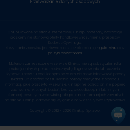
Przetwarzanie danych osobowych
Opublikowane na stronie internetowej Kliniki.pl materiały, informacje
oraz ceny nie stanowią oferty handlowej w rozumieniu przepisów
Kodeksu Cywilnego.
Korzystanie z serwisu jest równoznaczne z akceptacją
regulaminu
oraz
polityki prywatności
.
Materiały zamieszczone w serwisie Kliniki.pl nie są substytutem dla
profesjonalnych porad medycznych, diagnozowania lub leczenia.
Użytkownik serwisu pod żadnym pozorem nie może lekceważyć porady
lekarza lub opóźnić poszukiwania porady medycznej z powodu
informacji, jakie przeczytał w serwisie. Kliniki.pl nie poleca ani nie popiera
żadnych konkretnych badań, lekarzy, procedur, opinii lub innych
informacji zawartych w serwisie, poleganie na informacjach zawartych
na stronie Kliniki.pl odbywa się wyłącznie na własne ryzyko Użytkownika.
Copyright © 2012 - 2026 Kliniki.pl Sp. z o.o.