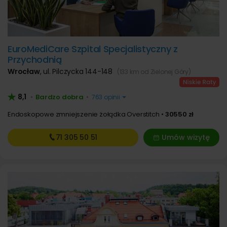
EuroMediCare Szpital Specjalistyczny z
Przychodnią
Wrocław
,
ul. Pilczycka 144-148
(133 km od Zielonej Góry)
8,1
Bardzo dobra
•
•
763 opinii
Endoskopowe zmniejszenie żołądka Overstitch
30550 zł
71 305
50 51
Umów wizytę