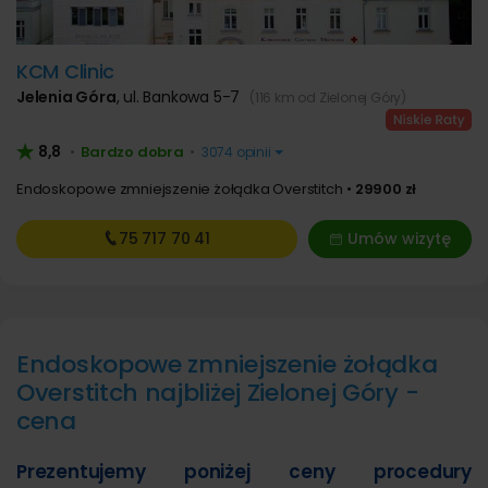
KCM Clinic
Jelenia Góra
,
ul. Bankowa 5-7
(116 km od Zielonej Góry)
8,8
Bardzo dobra
•
•
3074 opinii
Endoskopowe zmniejszenie żołądka Overstitch
29900 zł
75 717
70 41
Umów wizytę
Endoskopowe zmniejszenie żołądka
Overstitch najbliżej Zielonej Góry -
cena
Prezentujemy poniżej ceny procedury