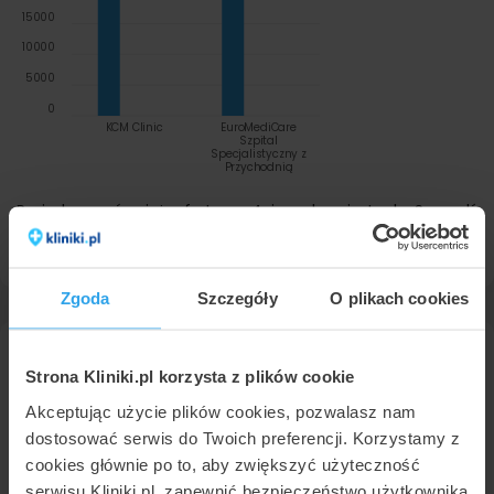
15000
10000
5000
0
KCM Clinic
EuroMediCare
Szpital
Specjalistyczny z
Przychodnią
Posiadamy również ofertę w 4 innych miastach. Sprawdź
ceny endoskopowe zmniejszenie żołądka Overstitch
w
innych miastach.
Zgoda
Szczegóły
O plikach cookies
Więcej na temat endoskopowe
Strona Kliniki.pl korzysta z plików cookie
zmniejszenie żołądka Overstitch
Akceptując użycie plików cookies, pozwalasz nam
dostosować serwis do Twoich preferencji. Korzystamy z
cookies głównie po to, aby zwiększyć użyteczność
serwisu Kliniki.pl, zapewnić bezpieczeństwo użytkownika