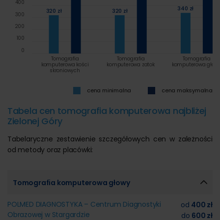
400
340 zł
320 zł
320 zł
300
200
100
0
Tomografia
Tomografia
Tomografia
komputerowa kości
komputerowa zatok
komputerowa głow
skroniowych
cena minimalna
cena maksymalna
Tabela cen tomografia komputerowa najbliżej
Zielonej Góry
Tabelaryczne zestawienie szczegółowych cen w zależności
od metody oraz placówki:
Tomografia komputerowa głowy
POLMED DIAGNOSTYKA – Centrum Diagnostyki
od
400 zł
Obrazowej w Stargardzie
do
600 zł