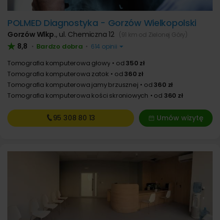
POLMED Diagnostyka - Gorzów Wielkopolski
Gorzów Wlkp.
,
ul. Chemiczna 12
(91 km od Zielonej Góry)
8,8
Bardzo dobra
•
•
614 opinii
Tomografia komputerowa głowy
od
350 zł
Tomografia komputerowa zatok
od
360 zł
Tomografia komputerowa jamy brzusznej
od
360 zł
Tomografia komputerowa kości skroniowych
od
360 zł
95 308
80 13
Umów wizytę