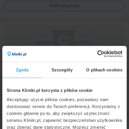
Profil placówki
Zgoda
Szczegóły
O plikach cookies
CM LUX MED Toruń
Toruń
,
7 placówek -
pokaż adresy
(241 km od Zielonej Góry)
9,3
Znakomita
•
•
1193 opinii
Strona Kliniki.pl korzysta z plików cookie
Akceptując użycie plików cookies, pozwalasz nam
Profil placówki
dostosować serwis do Twoich preferencji. Korzystamy z
cookies głównie po to, aby zwiększyć użyteczność
serwisu Kliniki.pl, zapewnić bezpieczeństwo użytkownika
oraz zbierać dane statystyczne. Możesz zmienić