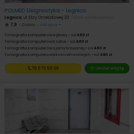
POLMED Diagnostyka - Legnica
Legnica
,
ul. Elizy Orzeszkowej 33
(93 km od Zielonej Góry)
7,9
Dobra
•
•
444 opinii
Tomografia komputerowa głowy
od
480 zł
Tomografia komputerowa zatok
od
480 zł
Tomografia komputerowa jamy brzusznej
od
480 zł
Tomografia komputerowa kości skroniowych
od
480 zł
76 575
50 09
Umów wizytę