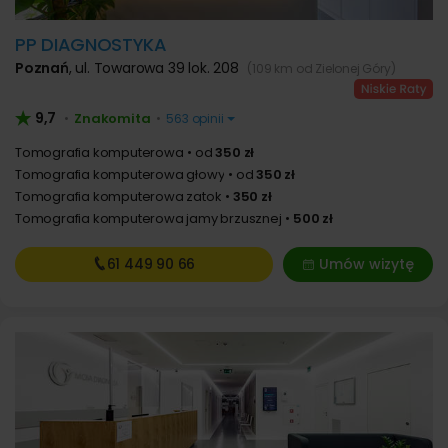
PP DIAGNOSTYKA
Poznań
,
ul. Towarowa 39 lok. 208
(109 km od Zielonej Góry)
9,7
Znakomita
•
•
563 opinii
Tomografia komputerowa
od
350 zł
Tomografia komputerowa głowy
od
350 zł
Tomografia komputerowa zatok
350 zł
Tomografia komputerowa jamy brzusznej
500 zł
61 449
90 66
Umów wizytę