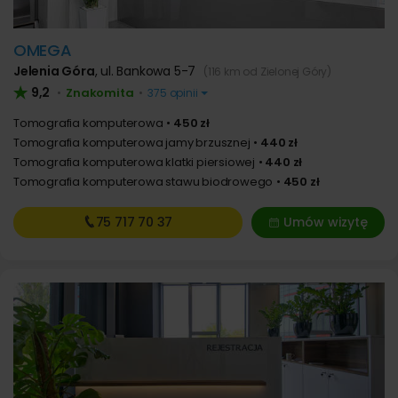
OMEGA
Jelenia Góra
,
ul. Bankowa 5-7
(116 km od Zielonej Góry)
9,2
Znakomita
•
•
375 opinii
Tomografia komputerowa
450 zł
Tomografia komputerowa jamy brzusznej
440 zł
Tomografia komputerowa klatki piersiowej
440 zł
Tomografia komputerowa stawu biodrowego
450 zł
75 717
70 37
Umów wizytę