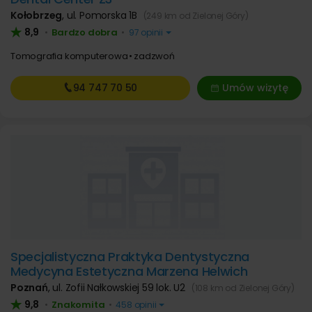
Kołobrzeg
,
ul. Pomorska 1B
(249 km od Zielonej Góry)
8,9
Bardzo dobra
•
•
97 opinii
Tomografia komputerowa
zadzwoń
94 747
70 50
Umów wizytę
Specjalistyczna Praktyka Dentystyczna
Medycyna Estetyczna Marzena Helwich
Poznań
,
ul. Zofii Nałkowskiej 59 lok. U2
(108 km od Zielonej Góry)
9,8
Znakomita
•
•
458 opinii