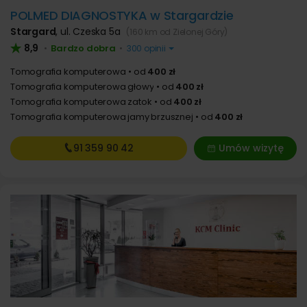
POLMED DIAGNOSTYKA w Stargardzie
Stargard
,
ul. Czeska 5a
(160 km od Zielonej Góry)
8,9
Bardzo dobra
•
•
300 opinii
Tomografia komputerowa
od
400 zł
Tomografia komputerowa głowy
od
400 zł
Tomografia komputerowa zatok
od
400 zł
Tomografia komputerowa jamy brzusznej
od
400 zł
91 359
90 42
Umów wizytę