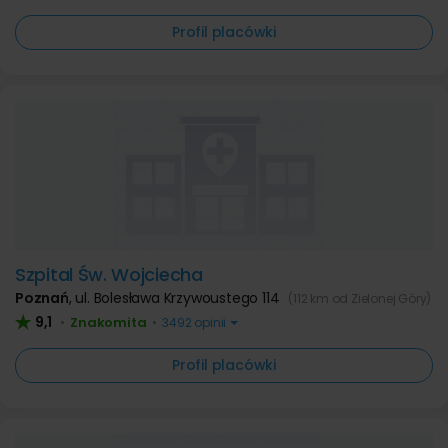
Profil placówki
Szpital Św. Wojciecha
Poznań
,
ul. Bolesława Krzywoustego 114
(112 km od Zielonej Góry)
9,1
Znakomita
•
•
3492 opinii
Profil placówki