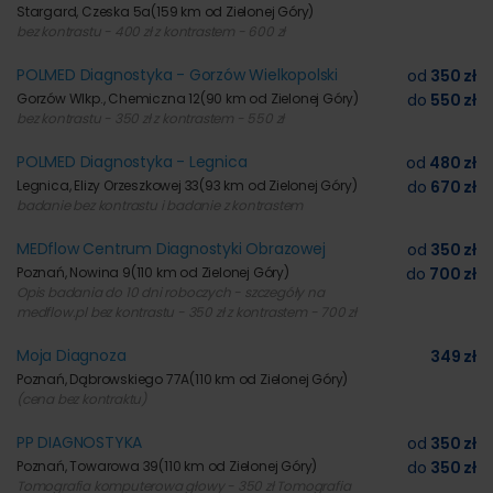
Stargard, Czeska 5a
(159 km od Zielonej Góry)
bez kontrastu - 400 zł z kontrastem - 600 zł
POLMED Diagnostyka - Gorzów Wielkopolski
od
350 zł
Gorzów Wlkp., Chemiczna 12
(90 km od Zielonej Góry)
do
550 zł
bez kontrastu - 350 zł z kontrastem - 550 zł
POLMED Diagnostyka - Legnica
od
480 zł
Legnica, Elizy Orzeszkowej 33
(93 km od Zielonej Góry)
do
670 zł
badanie bez kontrastu i badanie z kontrastem
MEDflow Centrum Diagnostyki Obrazowej
od
350 zł
Poznań, Nowina 9
(110 km od Zielonej Góry)
do
700 zł
Opis badania do 10 dni roboczych - szczegóły na
medflow.pl bez kontrastu - 350 zł z kontrastem - 700 zł
Moja Diagnoza
349 zł
Poznań, Dąbrowskiego 77A
(110 km od Zielonej Góry)
(cena bez kontraktu)
PP DIAGNOSTYKA
od
350 zł
Poznań, Towarowa 39
(110 km od Zielonej Góry)
do
350 zł
Tomografia komputerowa głowy - 350 zł Tomografia