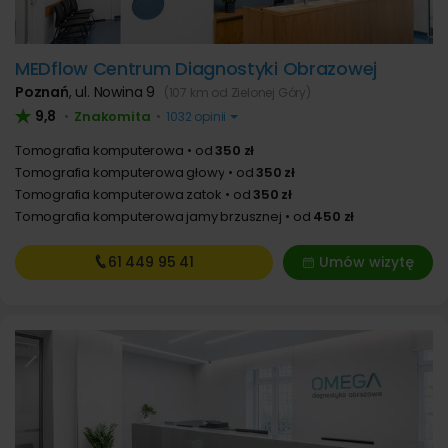
MEDflow Centrum Diagnostyki Obrazowej
Poznań
,
ul. Nowina 9
(107 km od Zielonej Góry)
9,8
Znakomita
•
•
1032 opinii
Tomografia komputerowa
od
350 zł
Tomografia komputerowa głowy
od
350 zł
Tomografia komputerowa zatok
od
350 zł
Tomografia komputerowa jamy brzusznej
od
450 zł
61 449
95 41
Umów wizytę