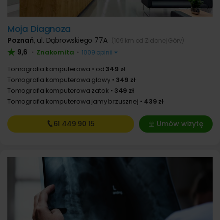
Moja Diagnoza
Poznań
,
ul. Dąbrowskiego 77A
(109 km od Zielonej Góry)
9,6
Znakomita
•
•
1009 opinii
Tomografia komputerowa
od
349 zł
Tomografia komputerowa głowy
349 zł
Tomografia komputerowa zatok
349 zł
Tomografia komputerowa jamy brzusznej
439 zł
61 449
90 15
Umów wizytę