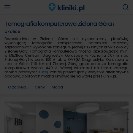
Tomografia komputerowa Zielona Góra
i
okolice
Bezpośrednio w Zielonej Górze nie dysponujemy placówką
wykonującą tomografia komputerowa, natomiast możemy
zaproponować wykonanie zabiegu w jednej z 16 innych klinik z okolicy
Zielonej Góry. Tomografia komputerowa można przeprowadzić m.in.
w MEDflow Centrum Diagnostyki Obrazowej w Poznaniu (107 km od
Zielonej Góry) w cenie 130 zł lub w OMEGA Diagnostyka Obrazowa w
Jeleniej Górze (116 km od Zielonej Góry) gdzie cena za tomografia
komputerowa wynosi 440 zł. Wiecej informacji na temat zabiegu
można przeczytać
tutaj
. Poniżej prezentujemy wszystkie alternatywne
placówki, do których można umówić się na wizytę przez Kliniki.pl.
O zabiegu
Ceny
Mapa