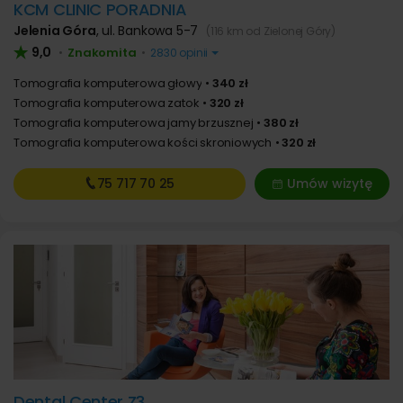
KCM CLINIC PORADNIA
Jelenia Góra
,
ul. Bankowa 5-7
(116 km od Zielonej Góry)
9,0
Znakomita
•
•
2830 opinii
Tomografia komputerowa głowy
340 zł
Tomografia komputerowa zatok
320 zł
Tomografia komputerowa jamy brzusznej
380 zł
Tomografia komputerowa kości skroniowych
320 zł
75 717
70 25
Umów wizytę
Dental Center Z3