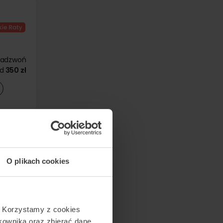
zadzwoń
d
350 zł
O plikach cookies
4500 zł
250 zł
. Korzystamy z cookies
tkownika oraz zbierać dane