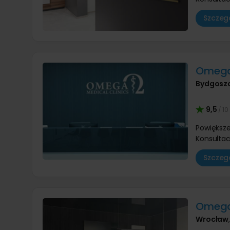
Szczegó
Omega 
Bydgosz
9,5
/ 10
Powiększe
Konsultac
Szczegó
Omega 
Wrocław