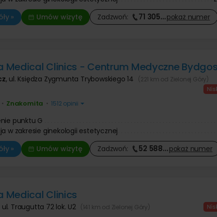
71 305
…
ły »
Umów wizytę
Zadzwoń:
pokaż
numer
Medical Clinics - Centrum Medyczne Bydgos
cz
,
ul. Księdza Zygmunta Trybowskiego 14
(221 km od Zielonej Góry)
Znakomita
•
•
1512 opinii
nie punktu G
ja w zakresie ginekologii estetycznej
52 588
…
ły »
Umów wizytę
Zadzwoń:
pokaż
numer
Medical Clinics
,
ul. Traugutta 72 lok. U2
(141 km od Zielonej Góry)