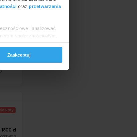
atności
oraz
przetwarzania
ołecznościowe i analizować
artnerom społecznościowym,
anymi od Ciebie lub
1200 zł
Zaakceptuj
300 zł
1800 zł
zadzwoń