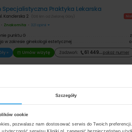
 Specjalistyczna Praktyka Lekarska
ul. Kanclerska 2
(106 km od Zielonej Góry)
Znakomita
•
•
321 opinii
nie punktu G
ja w zakresie ginekologii estetycznej
o
61 449
…
ły »
Umów wizytę
Zadzwoń:
pokaż
numer
lastica
,
ul. Królewiecka 161 lok. 17
(130 km od Zielonej Góry)
Szczegóły
Znakomita
•
•
413 opinii
nie punktu G
ja w zakresie ginekologii estetycznej
 plików cookie
okies, pozwalasz nam dostosować serwis do Twoich preferencji
71 305
…
ły »
Umów wizytę
Zadzwoń:
pokaż
numer
ć użyteczność serwisu Kliniki.pl, zapewnić bezpieczeństwo uży