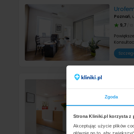
Urofem
Poznań
,
9,7
/ 10
Powiększe
Konsultac
Szczegó
Chirop
Wrocław
Zgoda
9,3
/ 10
Powiększe
Konsultac
Strona Kliniki.pl korzysta z
Akceptując użycie plików co
Szczegó
głównie po to, aby zwiększy