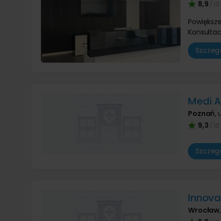
8,9
/ 10
Powiększe
Konsultac
Szczegó
Medi Ar
Poznań
,
9,3
/ 10
Szczegó
Innovat
Wrocław