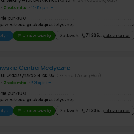
,
ul. Bielany Wrocławskie, Kłodzka 3a
(142 km od Zielonej Góry)
Znakomita
•
•
1245 opinii
nie punktu G
ja w zakresie ginekologii estetycznej
71 305
…
ły »
Umów wizytę
Zadzwoń:
pokaż
numer
awskie Centra Medyczne
,
ul. Grabiszyńska 214 lok. U5
(138 km od Zielonej Góry)
Znakomita
•
•
521 opinii
nie punktu G
ja w zakresie ginekologii estetycznej
71 305
…
ły »
Umów wizytę
Zadzwoń:
pokaż
numer