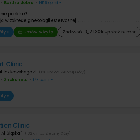
Bardzo dobra
•
•
1459 opinii
nie punktu G
ja w zakresie ginekologii estetycznej
71 305
…
ły »
Umów wizytę
Zadzwoń:
pokaż
numer
t Clinic
ul. Idzikowskiego 4
(106 km od Zielonej Góry)
Znakomita
•
•
178 opinii
ły »
ion Clinic
,
Al. Śląska 1
(132 km od Zielonej Góry)