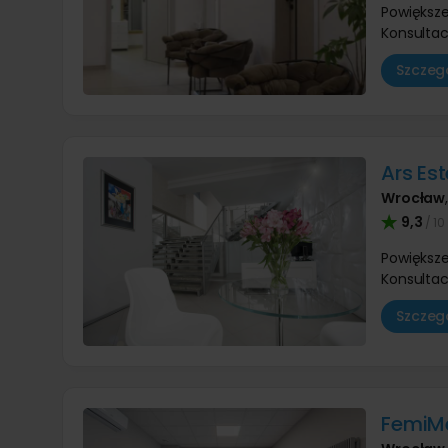
Powiększe
Konsultac
Szczegó
Ars Es
Wrocław
9,3
/ 10
Powiększe
Konsultac
Szczegó
FemiM