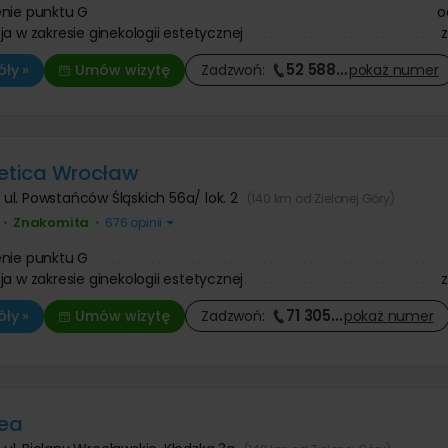
nie punktu G
o
ja w zakresie ginekologii estetycznej
52 588
…
ły »
Umów wizytę
Zadzwoń:
pokaż
numer
tetica Wrocław
,
ul. Powstańców Śląskich 56a/ lok. 2
(140 km od Zielonej Góry)
Znakomita
•
•
676 opinii
nie punktu G
ja w zakresie ginekologii estetycznej
71 305
…
ły »
Umów wizytę
Zadzwoń:
pokaż
numer
ea