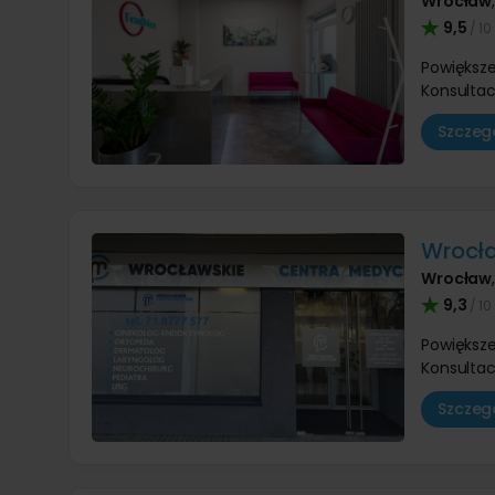
Wrocław
9,5
/ 10
Powiększe
Konsultac
Szczegó
Wrocł
Wrocław
9,3
/ 10
Powiększe
Konsultac
Szczegó