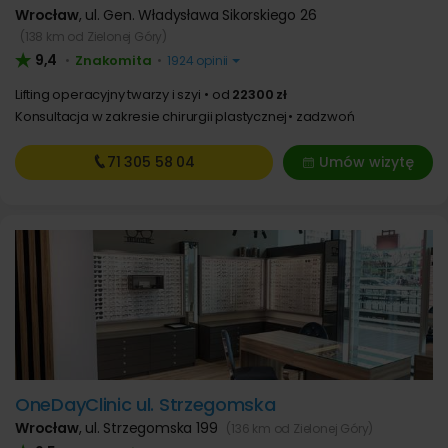
Wrocław
,
ul. Gen. Władysława Sikorskiego 26
(138 km od Zielonej Góry)
9,4
Znakomita
•
•
1924 opinii
Lifting operacyjny twarzy i szyi
od
22300 zł
Konsultacja w zakresie chirurgii plastycznej
zadzwoń
71 305
58 04
Umów wizytę
OneDayClinic ul. Strzegomska
Wrocław
,
ul. Strzegomska 199
(136 km od Zielonej Góry)