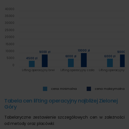
40000
35000
30000
25000
20000
15000
10000 zł
10000
9000 zł
9000 zł
6000 zł
6000 zł
5000
4500 zł
0
Lifting operacyjny brwi
Lifting operacyjny czoła
Lifting operacyjny sk
cena minimalna
cena maksymalna
Tabela cen lifting operacyjny najbliżej Zielonej
Góry
Tabelaryczne zestawienie szczegółowych cen w zależności
od metody oraz placówki: