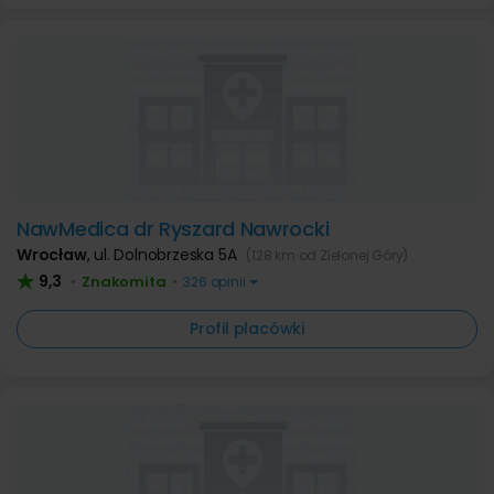
NawMedica dr Ryszard Nawrocki
Wrocław
,
ul. Dolnobrzeska 5A
(128 km od Zielonej Góry)
9,3
Znakomita
•
•
326 opinii
Profil placówki