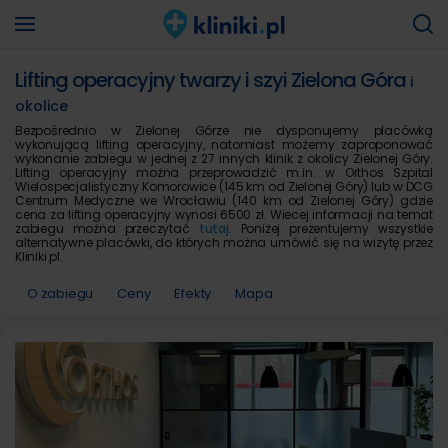
Lifting operacyjny twarzy i szyi Zielona Góra
i
okolice
Bezpośrednio w Zielonej Górze nie dysponujemy placówką
wykonującą lifting operacyjny, natomiast możemy zaproponować
wykonanie zabiegu w jednej z 27 innych klinik z okolicy Zielonej Góry.
Lifting operacyjny można przeprowadzić m.in. w Orthos Szpital
Wielospecjalistyczny Komorowice (145 km od Zielonej Góry) lub w DCG
Centrum Medyczne we Wrocławiu (140 km od Zielonej Góry) gdzie
cena za lifting operacyjny wynosi 6500 zł. Wiecej informacji na temat
zabiegu można przeczytać
tutaj
. Poniżej prezentujemy wszystkie
alternatywne placówki, do których można umówić się na wizytę przez
Kliniki.pl.
O zabiegu
Ceny
Efekty
Mapa