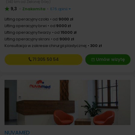
(140 km od Zielonej Góry)
9,3
Znakomita
•
•
676 opinii
Lifting operacyjny czoła
od
9000 zł
Lifting operacyjny brwi
od
9000 zł
Lifting operacyjny twarzy
od
15000 zł
Lifting operacyjny skroni
od
9000 zł
Konsultacja w zakresie chirurgii plastycznej
300 zł
71 305
50 54
Umów wizytę
NUVAMED