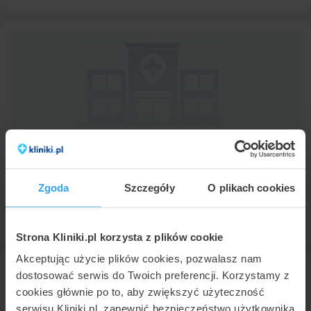
Krefft Clinic
Wrocław
,
ul. Chałupnicza 65A
(144 km od Zielonej Góry)
9,9
Znakomita
•
•
663 opinii
Zgoda
Szczegóły
O plikach cookies
Profil placówki
Strona Kliniki.pl korzysta z plików cookie
Akceptując użycie plików cookies, pozwalasz nam
dostosować serwis do Twoich preferencji. Korzystamy z
cookies głównie po to, aby zwiększyć użyteczność
serwisu Kliniki.pl, zapewnić bezpieczeństwo użytkownika