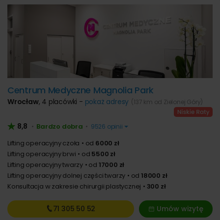
Centrum Medyczne Magnolia Park
Wrocław
,
4 placówki -
pokaż adresy
(137 km od Zielonej Góry)
8,8
Bardzo dobra
•
•
9526 opinii
Lifting operacyjny czoła
od
6000 zł
Lifting operacyjny brwi
od
5500 zł
Lifting operacyjny twarzy
od
17000 zł
Lifting operacyjny dolnej części twarzy
od
18000 zł
Konsultacja w zakresie chirurgii plastycznej
300 zł
71 305
50 52
Umów wizytę