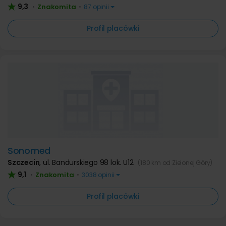
9,3
Znakomita
•
•
87 opinii
Profil placówki
Sonomed
Szczecin
,
ul. Bandurskiego 98 lok. U12
(180 km od Zielonej Góry)
9,1
Znakomita
•
•
3038 opinii
Profil placówki