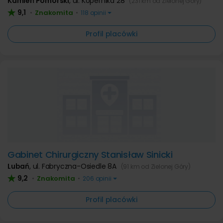
Kamień Pomorski
,
ul. Kopernika 28
(231 km od Zielonej Góry)
9,1
Znakomita
•
•
118 opinii
Profil placówki
Gabinet Chirurgiczny Stanisław Sinicki
Lubań
,
ul. Fabryczna-Osiedle 8A
(91 km od Zielonej Góry)
9,2
Znakomita
•
•
206 opinii
Profil placówki