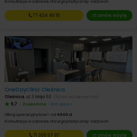
Konsultacja w zakresie chirurgii plastycznej
zadzwoń
77 424
40 15
Umów wizytę
OneDayClinic Oleśnica
Oleśnica
,
ul. 3 Maja 53
(152 km od Zielonej Góry)
9,7
Znakomita
•
•
900 opinii
Lifting operacyjny brwi
od
4500 zł
Konsultacja w zakresie chirurgii plastycznej
zadzwoń
71 305
57 97
Umów wizytę