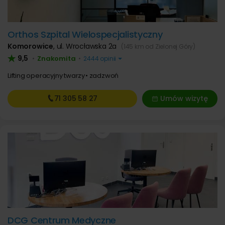
Orthos Szpital Wielospecjalistyczny
Komorowice
,
ul. Wrocławska 2a
(145 km od Zielonej Góry)
9,5
Znakomita
•
•
2444 opinii
Lifting operacyjny twarzy
zadzwoń
71 305
58 27
Umów wizytę
DCG Centrum Medyczne