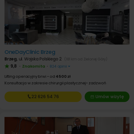
OneDayClinic Brzeg
Brzeg
,
ul. Wojska Polskiego 2
(181 km od Zielonej Góry)
9,8
Znakomita
•
•
824 opinii
Lifting operacyjny brwi
od
4500 zł
Konsultacja w zakresie chirurgii plastycznej
zadzwoń
22 626
54 76
Umów wizytę