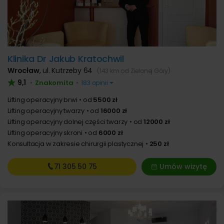
Klinika Dr Jakub Kratochwil
Wrocław
,
ul. Kutrzeby 64
(143 km od Zielonej Góry)
9,1
Znakomita
•
•
183 opinii
Lifting operacyjny brwi
od
5500 zł
Lifting operacyjny twarzy
od
16000 zł
Lifting operacyjny dolnej części twarzy
od
12000 zł
Lifting operacyjny skroni
od
6000 zł
Konsultacja w zakresie chirurgii plastycznej
250 zł
71 305
50 75
Umów wizytę