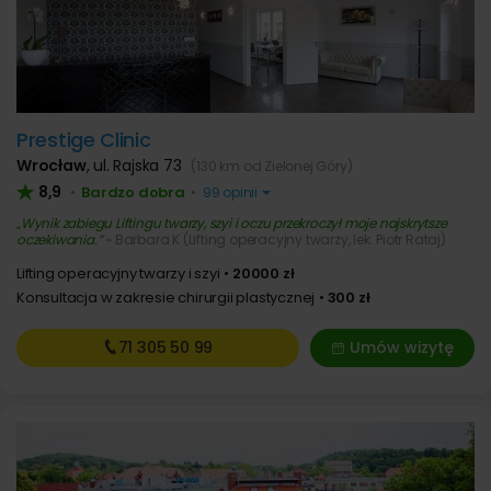
Prestige Clinic
Wrocław
,
ul. Rajska 73
(130 km od Zielonej Góry)
8,9
Bardzo dobra
•
•
99 opinii
Wynik zabiegu Liftingu twarzy, szyi i oczu przekroczył moje najskrytsze
oczekiwania.
~ Barbara K (Lifting operacyjny twarzy, lek. Piotr Rataj)
Lifting operacyjny twarzy i szyi
20000 zł
Konsultacja w zakresie chirurgii plastycznej
300 zł
71 305
50 99
Umów wizytę