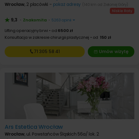
Wrocław
,
2 placówki -
pokaż adresy
(140 km od Zielonej Góry)
9,3
Znakomita
•
•
5263 opinii
Lifting operacyjny brwi
od
6500 zł
Konsultacja w zakresie chirurgii plastycznej
od
150 zł
71 305
58 41
Umów wizytę
Ars Estetica Wrocław
Wrocław
,
ul. Powstańców Śląskich 56a/ lok. 2