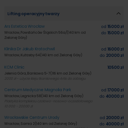
Lifting operacyjny twarzy
Ars Estetica Wrocław
od
15000 zł
Wrocław, Powstańców Śląskich 56a/
(140 km od
do
15000 zł
Zielonej Góry)
Klinika Dr Jakub Kratochwil
od
16000 zł
Wrocław, Kutrzeby 64
(140 km od Zielonej Góry)
do
20000 zł
KCM Clinic
10500 zł
Jelenia Góra, Bankowa 5-7
(116 km od Zielonej Góry)
2000 zł - użycie kleju tkankowego Artis do zabiegu
Centrum Medyczne Magnolia Park
od
17000 zł
Wrocław, Legnicka 58
(140 km od Zielonej Góry)
do
40000 zł
Plastyka kompleksu czołowo-nosowo-oczodołowego
10 000 - 20000 zł
Wrocławskie Centrum Urody
od
20000 zł
Wrocław, Sarnia 2
(140 km od Zielonej Góry)
do
40000 zł