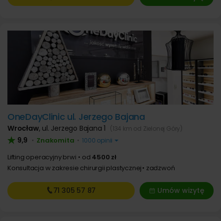
OneDayClinic ul. Jerzego Bajana
Wrocław
,
ul. Jerzego Bajana 1
(134 km od Zielonej Góry)
9,9
Znakomita
•
•
1000 opinii
Lifting operacyjny brwi
od
4500 zł
Konsultacja w zakresie chirurgii plastycznej
zadzwoń
71 305
57 87
Umów wizytę