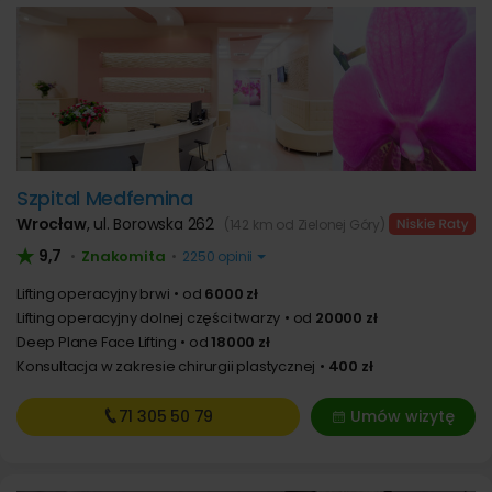
Szpital Medfemina
Wrocław
,
ul. Borowska 262
(142 km od Zielonej Góry)
9,7
Znakomita
•
•
2250 opinii
Lifting operacyjny brwi
od
6000 zł
Lifting operacyjny dolnej części twarzy
od
20000 zł
Deep Plane Face Lifting
od
18000 zł
Konsultacja w zakresie chirurgii plastycznej
400 zł
71 305
50 79
Umów wizytę