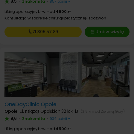
9,5
Znakomita
•
•
857 opinii
Lifting operacyjny brwi
od
4500 zł
Konsultacja w zakresie chirurgii plastycznej
zadzwoń
71 305
57 89
Umów wizytę
OneDayClinic Opole
Opole
,
ul. Książąt Opolskich 32 lok. 1B
(219 km od Zielonej Góry)
9,6
Znakomita
•
•
934 opinii
Lifting operacyjny brwi
od
4500 zł