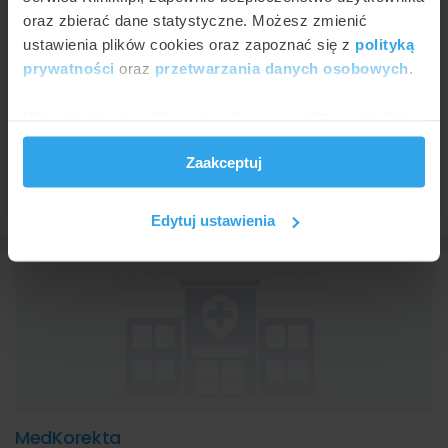
oraz zbierać dane statystyczne. Możesz zmienić
ustawienia plików cookies oraz zapoznać się z
polityką
prywatności
oraz
przetwarzania danych osobowych
.
Beauty Group
Wykorzystujemy pliki cookie do spersonalizowania treści
Szczecin
,
ul. Wojciechowskiego 7
(181 km od Zielonej Góry)
i reklam, aby oferować funkcje społecznościowe i
9,3
Znakomita
•
•
292 opinii
Zaakceptuj
analizować ruch w naszej witrynie. Informacje o tym, jak
korzystasz z naszej witryny, udostępniamy partnerom
Profil placówki
społecznościowym, reklamowym i analitycznym.
Edytuj ustawienia
Partnerzy mogą połączyć te informacje z innymi danymi
otrzymanymi od Ciebie lub uzyskanymi podczas
korzystania z ich usług.
MedKorekta