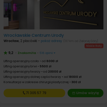
Wrocławskie Centrum Urody
Wrocław
,
2 placówki -
pokaż adresy
(137 km od Zielonej Góry)
9,2
Znakomita
•
•
516 opinii
Lifting operacyjny czoła
od
6000 zł
Lifting operacyjny brwi
5500 zł
Lifting operacyjny twarzy
od
20000 zł
Lifting operacyjny dolnej części twarzy
od
18000 zł
Konsultacja w zakresie chirurgii plastycznej
300 zł
71 305
57 79
Umów wizytę