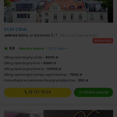
KCM Clinic
Jelenia Góra
,
ul. Bankowa 5-7
(116 km od Zielonej Góry)
8,8
Bardzo dobra
•
•
3074 opinii
Lifting operacyjny czoła
6000 zł
Lifting operacyjny brwi
6000 zł
Lifting operacyjny twarzy
10500 zł
Lifting operacyjny dolnej części twarzy
7000 zł
Konsultacja w zakresie chirurgii plastycznej
250 zł
75 717
70 24
Umów wizytę