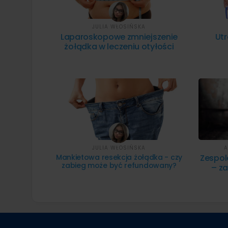
JULIA WŁOSIŃSKA
Laparoskopowe zmniejszenie
Utr
żołądka w leczeniu otyłości
JULIA WŁOSIŃSKA
A
Mankietowa resekcja żołądka - czy
Zespol
zabieg może być refundowany?
– z