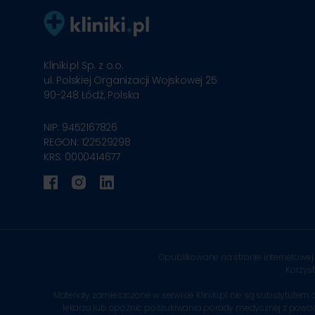
Kliniki.pl Sp. z o.o.
ul. Polskiej Organizacji Wojskowej 25
90-248
Łódź, Polska
NIP: 9452167826
REGON: 122529298
KRS: 0000414677
Opublikowane na stronie internetowej 
Korzys
Materiały zamieszczone w serwisie Kliniki.pl nie są substytu
lekarza lub opóźnić poszukiwania porady medycznej z powodu in