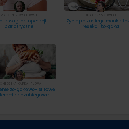
MARCIN NOWAKOWSKI
OLGA SZYMKOWIAK
ata wagi po operacji
Życie po zabiegu mankieto
bariatrycznej
resekcji żołądka
GNIESZKA KAPKA-PLEWA
enie żołądkowo-jelitowe
alecenia pozabiegowe