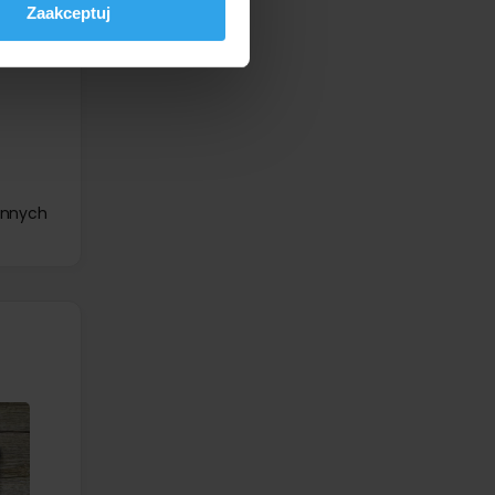
Zaakceptuj
nnych