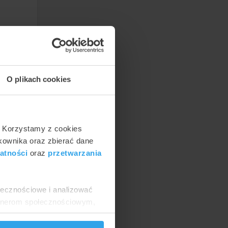
 w 2
0 zł,
O plikach cookies
d
. Korzystamy z cookies
usługi
tkownika oraz zbierać dane
atności
oraz
przetwarzania
ołecznościowe i analizować
artnerom społecznościowym,
anymi od Ciebie lub