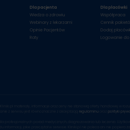
Dla pacjenta
Dla placówki
Wiedza o zdrowiu
Współpraca
Webinary z lekarzami
Cennik pakiet
Opinie Pacjentów
Dodaj placów
Raty
Logowanie do
Kliniki.pl materiały, informacje oraz ceny nie stanowią oferty handlowej w r
tanie z serwisu jest równoznaczne z akceptacją
regulaminu
oraz
polityki pryw
tem dla profesjonalnych porad medycznych, diagnozowania lub leczenia. Uży
formacji, jakie przeczytał w serwisie. Kliniki.pl nie poleca ani nie popiera ż