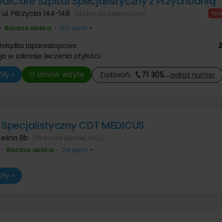
diCare Szpital Specjalistyczny z Przychodnią
,
ul. Pilczycka 144-148
(133 km od Zielonej Góry)
Bardzo dobra
•
•
763 opinii
żołądka laparoskopowo
2
ja w zakresie leczenia otyłości
71 305
…
ły »
Umów wizytę
Zadzwoń:
pokaż
numer
l Specjalistyczny CDT MEDICUS
 Leśna 8b
(78 km od Zielonej Góry)
Bardzo dobra
•
•
714 opinii
ły »