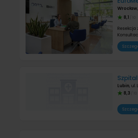
EuroMe
Wrocław
8,1
/ 10
Resekcja 
Konsultac
Szczegó
Szpita
Lubin
,
ul.
8,3
/ 10
Szczegó