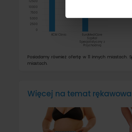
12500
10000
7500
5000
2500
0
KCM Clinic
EuroMediCare
Szpital
Specjalistyczny z
Przychodnią
Posiadamy również ofertę w 11 innych miastach.
miastach.
Więcej na temat rękawowa