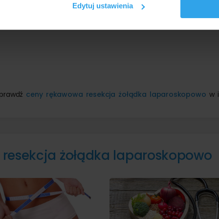
Edytuj ustawienia
 Sprawdź
ceny rękawowa resekcja żołądka laparoskopowo
w i
 resekcja żołądka laparoskopowo