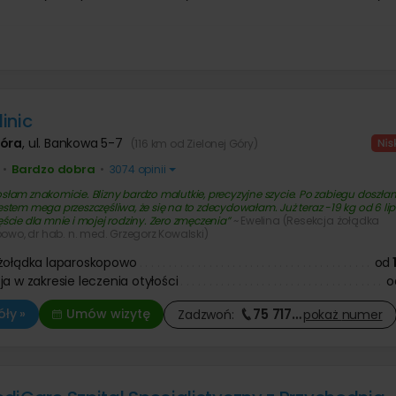
Operacje i leczenie ślinianek
 prostaty
Ortopeda
 dziecięca
 znamion i pieprzyków
Tomografia komputerowa
Urolog
 zmarszczek botoksem
Diagnostyka COVID-19
Pozostałe kategorie
ologia
Chirurg onkolog
niekcyjna
Onkolog kliniczny
Chirurgia szczękowa
nie twarzy
Pozostałe kategorie
e kaszaka
Trycholog
Operacja zmiany płci
anie ust kwasem
e tłuszczaka
Psychoterapia
Psychiatra
Leczenie chorób kręgosłupa
 zmarszczek kwasem
ie znamienia barwnikowego
Fizjoterapia
inic
owym
Antykoncepcja
e brodawki wirusowej / kurzajki
Fizykoterapia
Leczenie nietrzymania moczu
Góra
,
ul. Bankowa 5-7
Leczenie bólu
(116 km od Zielonej Góry)
Onkologia
Masaże
Bardzo dobra
•
•
3074 opinii
Leczenie niepłodności
Medycyna pracy
Leczenie zaburzeń odżywiania
osłam znakomicie. Blizny bardzo malutkie, precyzyjne szycie. Po zabiegu doszła
Jestem mega przeszczęśliwa, że się na to zdecydowałam. Już teraz -19 kg od 6 li
Leczenie bólu
zęście dla mnie i mojej rodziny. Zero zmęczenia
~ Ewelina (Resekcja żołądka
owo, dr hab. n. med. Grzegorz Kowalski)
żołądka laparoskopowo
od
ja w zakresie leczenia otyłości
o
75 717
…
ły »
Umów wizytę
Zadzwoń:
pokaż
numer