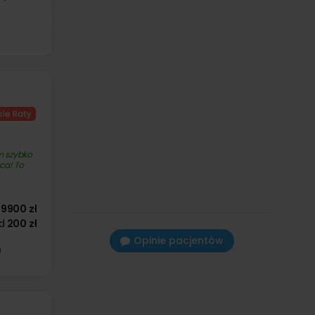
m szybko
pca! To
19900 zł
d
200 zł
Opinie pacjentów