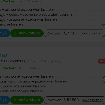
Znakomita
•
•
568 opinii
z - usuwanie przebarwień laserem
zyja + dekolt - usuwanie przebarwień laserem
zyja - usuwanie przebarwień laserem
suwanie laserem
o
71 305
…
ły »
Umów wizytę
Zadzwoń:
pokaż
numer
MED
cz
,
ul. Polanka 16
(216 km od Zielonej Góry)
Znakomita
•
•
115 opinii
z - usuwanie przebarwień laserem
o
za zmiana - usuwanie przebarwień laserem
suwanie przebarwień laserem
wanie przebarwień laserem
52 588
…
ły »
Umów wizytę
Zadzwoń:
pokaż
numer