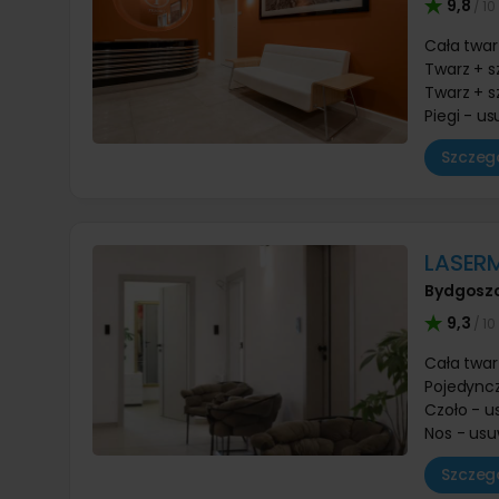
9,8
/ 10
Cała twar
Twarz + s
Twarz + s
Piegi - u
Szczegó
LASER
Bydgosz
9,3
/ 10
Cała twar
Pojedync
Czoło - u
Nos - usu
Szczegó