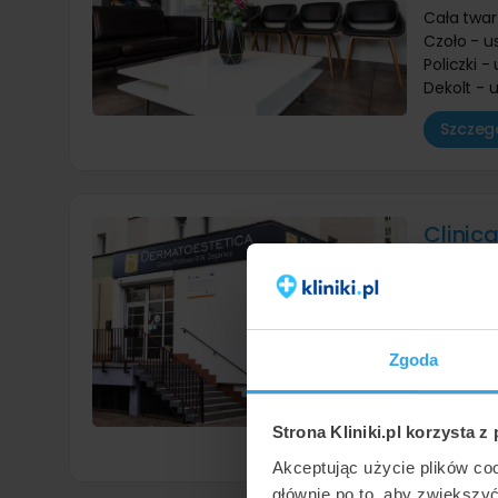
Cała twar
Czoło - u
Policzki 
Dekolt - 
Szczegó
Clinic
Bydgosz
8,9
/ 10
Laserowe 
Cała twar
Zgoda
Twarz + s
Twarz + s
Strona Kliniki.pl korzysta z
Szczegó
Akceptując użycie plików co
głównie po to, aby zwiększy