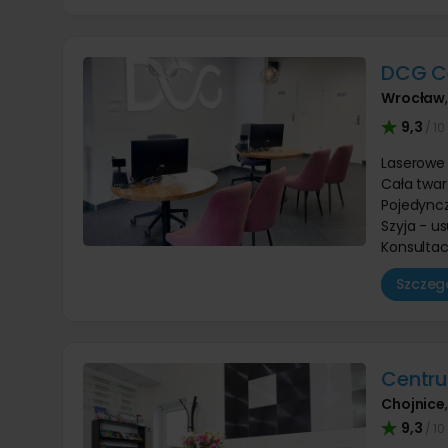
DCG C
Wrocław
9,3
/ 10
Laserowe 
Cała twar
Pojedync
Szyja - u
Konsultac
Szczegó
Centr
Chojnice
9,3
/ 10