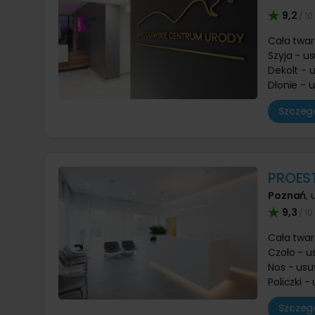
9,2
/ 10
Cała twar
Szyja - u
Dekolt - 
Dłonie - 
Szczegó
PROEST
Poznań
,
9,3
/ 10
Cała twar
Czoło - u
Nos - usu
Policzki 
Szczegó