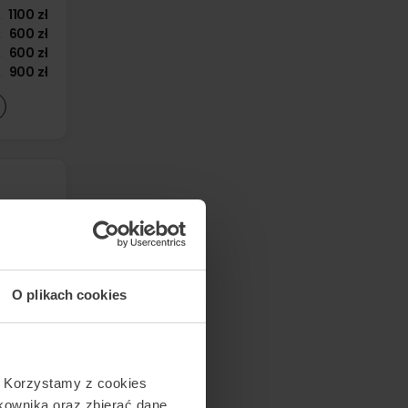
1100 zł
600 zł
600 zł
900 zł
2500 zł
1500 zł
O plikach cookies
2500 zł
2000 zł
. Korzystamy z cookies
tkownika oraz zbierać dane