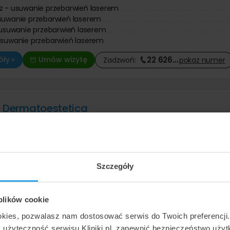
z - usuwanie przebarwień laserem
suwanie przebarwień laserem
- usuwanie przebarwień laserem
usuwanie przebarwień laserem
22 626
…
ły »
Umów wizytę
Zadzwoń:
pokaż
numer
a Dermatoestetica
cz
,
ul. Cicha 24 lok. 4
(216 km od Zielonej Góry)
Bardzo dobra
•
•
125 opinii
usuwanie przebarwień skóry
z - usuwanie przebarwień laserem
Szczegóły
zyja + dekolt - usuwanie przebarwień laserem
zyja - usuwanie przebarwień laserem
 plików cookie
52 588
…
ły »
Umów wizytę
Zadzwoń:
pokaż
numer
okies, pozwalasz nam dostosować serwis do Twoich preferencji
ć użyteczność serwisu Kliniki.pl, zapewnić bezpieczeństwo uży