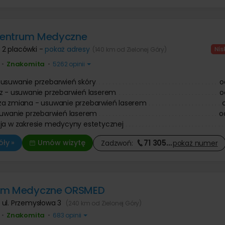
entrum Medyczne
,
2 placówki -
pokaż adresy
(140 km od Zielonej Góry)
Znakomita
•
•
5262 opinii
usuwanie przebarwień skóry
o
z - usuwanie przebarwień laserem
o
za zmiana - usuwanie przebarwień laserem
suwanie przebarwień laserem
o
ja w zakresie medycyny estetycznej
71 305
…
ły »
Umów wizytę
Zadzwoń:
pokaż
numer
um Medyczne ORSMED
,
ul. Przemysłowa 3
(240 km od Zielonej Góry)
Znakomita
•
•
683 opinii