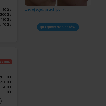
więcej zdjęć przed i po »
900 zł
2000 zł
1500 zł
d
400 zł
Opinie pacjentów
d
550 zł
od
100 zł
200 zł
150 zł