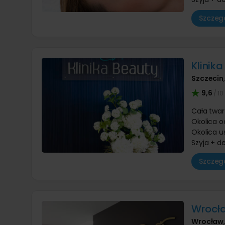
Szczegó
Klinik
Szczecin
9,6
/ 10
Cała twar
Okolica o
Okolica u
Szyja + d
Szczegó
Wrocł
Wrocław