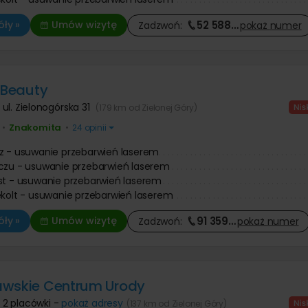
52 588
…
ły »
Umów wizytę
Zadzwoń:
pokaż
numer
a Beauty
,
ul. Zielonogórska 31
(179 km od Zielonej Góry)
Znakomita
•
•
24 opinii
z - usuwanie przebarwień laserem
czu - usuwanie przebarwień laserem
st - usuwanie przebarwień laserem
ekolt - usuwanie przebarwień laserem
91 359
…
ły »
Umów wizytę
Zadzwoń:
pokaż
numer
awskie Centrum Urody
,
2 placówki -
pokaż adresy
(137 km od Zielonej Góry)