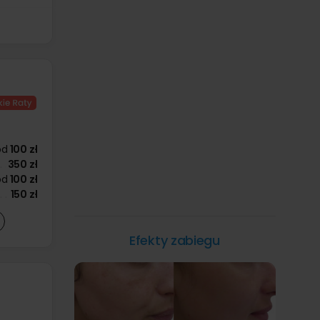
od
100 zł
350 zł
od
100 zł
150 zł
Efekty zabiegu