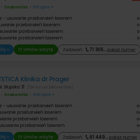
Znakomita
•
•
516 opinii
z - usuwanie przebarwień laserem
o
suwanie przebarwień laserem
o
usuwanie przebarwień laserem
o
usuwanie przebarwień laserem
o
71 305
…
ły »
Umów wizytę
Zadzwoń:
pokaż
numer
ETICA Klinika dr Prager
ul. Słupska 31
(104 km od Zielonej Góry)
Znakomita
•
•
308 opinii
z - usuwanie przebarwień laserem
o
suwanie przebarwień laserem
o
wanie przebarwień laserem
o
- usuwanie przebarwień laserem
o
61 449
…
ły »
Umów wizytę
Zadzwoń:
pokaż
numer