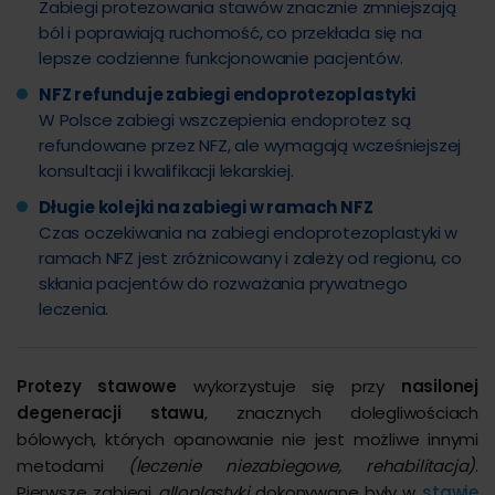
Zabiegi protezowania stawów znacznie zmniejszają
ból i poprawiają ruchomość, co przekłada się na
lepsze codzienne funkcjonowanie pacjentów.
NFZ refunduje zabiegi endoprotezoplastyki
W Polsce zabiegi wszczepienia endoprotez są
refundowane przez NFZ, ale wymagają wcześniejszej
konsultacji i kwalifikacji lekarskiej.
Długie kolejki na zabiegi w ramach NFZ
Czas oczekiwania na zabiegi endoprotezoplastyki w
ramach NFZ jest zróżnicowany i zależy od regionu, co
skłania pacjentów do rozważania prywatnego
leczenia.
Protezy stawowe
wykorzystuje się przy
nasilonej
degeneracji stawu
, znacznych dolegliwościach
bólowych, których opanowanie nie jest możliwe innymi
metodami
(leczenie niezabiegowe, rehabilitacja)
.
Pierwsze zabiegi
alloplastyki
dokonywane były w
stawie