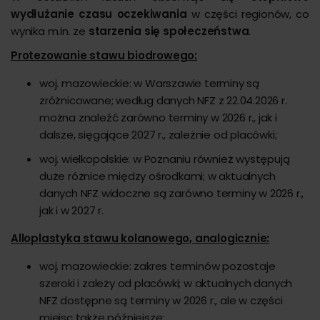
wydłużanie czasu oczekiwania
w części regionów, co
wynika m.in. ze
starzenia się społeczeństwa
.
Protezowanie stawu biodrowego:
woj. mazowieckie: w Warszawie terminy są
zróżnicowane; według danych NFZ z 22.04.2026 r.
można znaleźć zarówno terminy w 2026 r., jak i
dalsze, sięgające 2027 r., zależnie od placówki;
woj. wielkopolskie: w Poznaniu również występują
duże różnice między ośrodkami; w aktualnych
danych NFZ widoczne są zarówno terminy w 2026 r.,
jak i w 2027 r.
Alloplastyka stawu kolanowego, analogicznie:
woj. mazowieckie: zakres terminów pozostaje
szeroki i zależy od placówki; w aktualnych danych
NFZ dostępne są terminy w 2026 r., ale w części
miejsc także późniejsze;