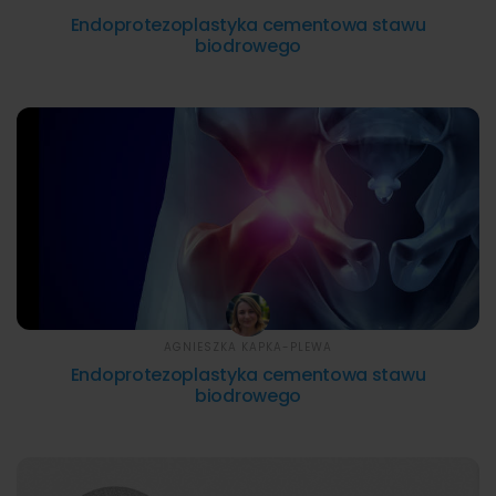
Endoprotezoplastyka cementowa stawu
biodrowego
AGNIESZKA KAPKA-PLEWA
Endoprotezoplastyka cementowa stawu
biodrowego