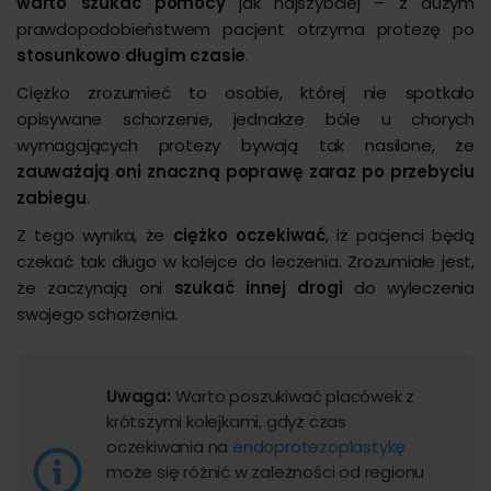
warto szukać pomocy
jak najszybciej – z dużym
prawdopodobieństwem pacjent otrzyma protezę po
stosunkowo długim czasie
.
Ciężko zrozumieć to osobie, której nie spotkało
opisywane schorzenie, jednakże bóle u chorych
wymagających protezy bywają tak nasilone, że
zauważają oni znaczną poprawę zaraz po przebyciu
zabiegu
.
Z tego wynika, że
ciężko oczekiwać
, iż pacjenci będą
czekać tak długo w kolejce do leczenia. Zrozumiałe jest,
że zaczynają oni
szukać innej drogi
do wyleczenia
swojego schorzenia.
Uwaga:
Warto poszukiwać placówek z
krótszymi kolejkami, gdyż czas
oczekiwania na
endoprotezoplastykę
może się różnić w zależności od regionu