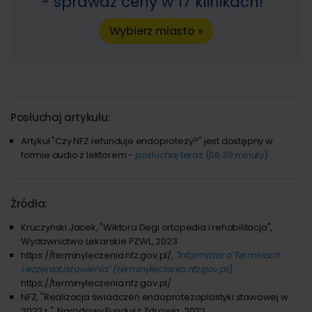
- sprawdź ceny w 17 klinikach!
Wybierz miasto »
Posłuchaj artykułu:
Artykuł "Czy NFZ refunduje endoprotezy?" jest dostępny w
formie audio z lektorem -
posłuchaj teraz (06:39 minuty)
Źródła:
Kruczyński Jacek, "Wiktora Degi ortopedia i rehabilitacja",
Wydawnictwo Lekarskie PZWL, 2023
https://terminyleczenia.nfz.gov.pl/,
"Informator o Terminach
LeczeniaUstawienia" (terminyleczenia.nfz.gov.pl)
,
https://terminyleczenia.nfz.gov.pl/
NFZ, "Realizacja świadczeń endoprotezoplastyki stawowej w
2022 r.", Narodowy Fundusz Zdrowia, 2022