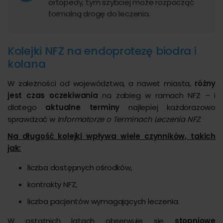
ortopedy, tym szybciej może rozpocząć
formalną drogę do leczenia.
Kolejki NFZ na endoprotezę biodra i
kolana
W zależności od województwa, a nawet miasta,
różny
jest czas oczekiwania
na zabieg w ramach NFZ – i
dlatego
aktualne terminy
najlepiej każdorazowo
sprawdzać w
Informatorze o Terminach Leczenia NFZ
.
Na długość kolejki wpływa wiele czynników, takich
jak:
liczba dostępnych ośrodków,
kontrakty NFZ,
liczba pacjentów wymagających leczenia.
W ostatnich latach obserwuje się
stopniowe