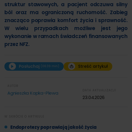
struktur stawowych, a pacjent odczuwa silny
ból oraz ma ograniczoną ruchomość. Zabieg
znacząco poprawia komfort życia i sprawność.
W wielu przypadkach możliwe jest jego
wykonanie w ramach świadczeń finansowanych
przez NFZ.
Posłuchaj
Streść artykuł
(06:39 min)
00:00
06:39
AUTOR
STRESZCZENIE ARTYKUŁU:
DATA AKTUALIZACJI
Agnieszka Kapka-Plewa
23.04.2026
W SKRÓCIE O ARTYKULE
Endoprotezy poprawiają jakość życia