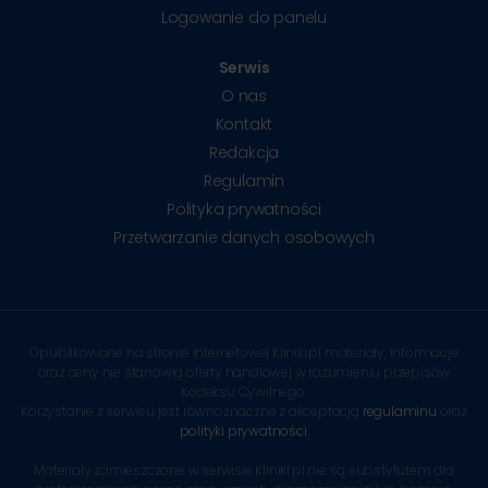
Logowanie do panelu
Serwis
O nas
Kontakt
Redakcja
Regulamin
Polityka prywatności
Przetwarzanie danych osobowych
Opublikowane na stronie internetowej Kliniki.pl materiały, informacje
oraz ceny nie stanowią oferty handlowej w rozumieniu przepisów
Kodeksu Cywilnego.
Korzystanie z serwisu jest równoznaczne z akceptacją
regulaminu
oraz
polityki prywatności
.
Materiały zamieszczone w serwisie Kliniki.pl nie są substytutem dla