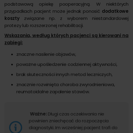
podstawową opiekę pooperacyjną. W niektórych
przypadkach pacjent może jednak ponosić
dodatkowe
koszty
związane np. z wyborem niestandardowej
protezy lub rozszerzonej rehabilitacji.
Wskazania, według których pacjenci są kierowani na
zabiegi:
znaczne nasilenie objawów,
poważne upośledzenie codziennej aktywności,
brak skuteczności innych metod leczniczych,
znacznie rozwinięta choroba zwyrodnieniowa,
reumatoidalne zapalenie stawów.
Ważne:
Długi czas oczekiwania nie
powinien zniechęcać do rozpoczęcia
diagnostyki. Im wcześniej pacjent trafi do