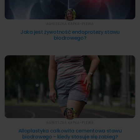
AGNIESZKA KAPKA-PLEWA
Jaka jest żywotność endoprotezy stawu
biodrowego?
AGNIESZKA KAPKA-PLEWA
Alloplastyka całkowita cementowa stawu
biodrowego - kiedy stosuje się zabieg?