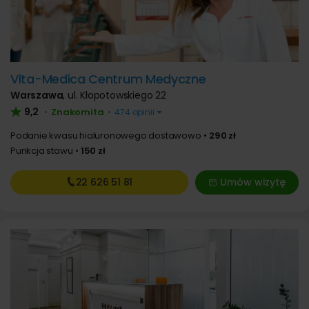
Vita-Medica Centrum Medyczne
Warszawa
,
ul. Kłopotowskiego 22
9,2
Znakomita
•
•
474 opinii
Podanie kwasu hialuronowego dostawowo
290 zł
Punkcja stawu
150 zł
22 626
51 81
Umów wizytę