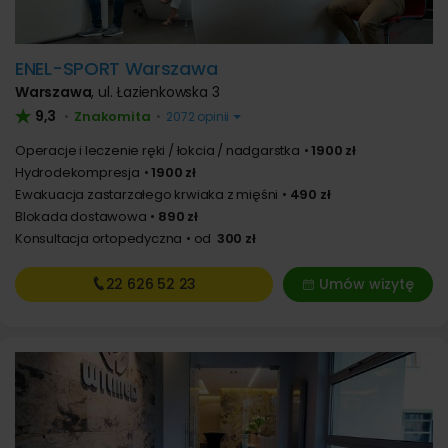
ENEL-SPORT Warszawa
Warszawa
,
ul. Łazienkowska 3
9,3
Znakomita
•
•
2072 opinii
Operacje i leczenie ręki / łokcia / nadgarstka
1900 zł
Hydrodekompresja
1900 zł
Ewakuacja zastarzałego krwiaka z mięśni
490 zł
Blokada dostawowa
890 zł
Konsultacja ortopedyczna
od
300 zł
22 626
52 23
Umów wizytę