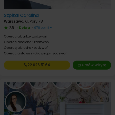
Szpital Carolina
Warszawa
,
ul. Pory 78
7,8
Dobra
•
•
978 opinii
Operacja barku
zadzwoń
Operacja kolana
zadzwoń
Operacja biodra
zadzwoń
Operacja stawu skokowego
zadzwoń
22 626
51 64
Umów wizytę