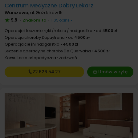
Centrum Medyczne Dobry Lekarz
Warszawa
,
ul. Goździków 15
9,8
Znakomita
•
•
1105 opinii
Operacje i leczenie ręki / łokcia / nadgarstka
od
4500 zł
Operacja choroby Dupuytrena
od
4500 zł
Operacja cieśni nadgarstka
4500 zł
Leczenie operacyjne choroby De Quervaina
4500 zł
Konsultacja ortopedyczna
zadzwoń
22 626
54 27
Umów wizytę