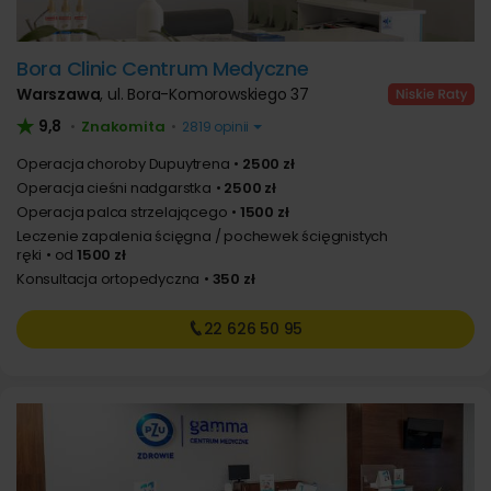
Bora Clinic Centrum Medyczne
Warszawa
,
ul. Bora-Komorowskiego 37
9,8
Znakomita
•
•
2819 opinii
Operacja choroby Dupuytrena
2500 zł
Operacja cieśni nadgarstka
2500 zł
Operacja palca strzelającego
1500 zł
Leczenie zapalenia ścięgna / pochewek ścięgnistych
ręki
od
1500 zł
Konsultacja ortopedyczna
350 zł
22 626
50 95