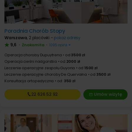
Poradnia Chorób Stopy
Warszawa
,
2 placówki -
pokaż adresy
9,6
Znakomita
•
•
1095 opinii
Operacja choroby Dupuytrena
od
3500 zł
Operacja cieśni nadgarstka
od
2000 zł
Leczenie operacyjne zespołu Guyona
od
1500 zł
Leczenie operacyjne choroby De Quervaina
od
3500 zł
Konsultacja ortopedyczna
od
350 zł
22 626
52 92
Umów wizytę