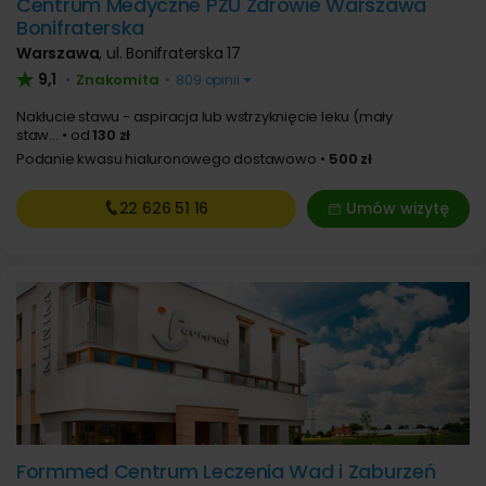
Centrum Medyczne PZU Zdrowie Warszawa
Bonifraterska
Warszawa
,
ul. Bonifraterska 17
9,1
Znakomita
•
•
809 opinii
Nakłucie stawu - aspiracja lub wstrzyknięcie leku (mały
staw...
od
130 zł
Podanie kwasu hialuronowego dostawowo
500 zł
22 626
51 16
Umów wizytę
Formmed Centrum Leczenia Wad i Zaburzeń