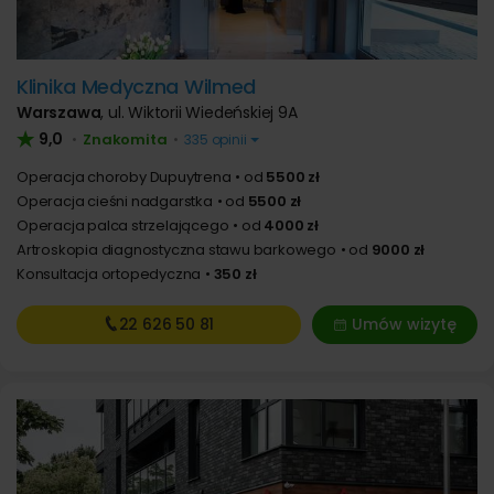
Klinika Medyczna Wilmed
Warszawa
,
ul. Wiktorii Wiedeńskiej 9A
9,0
Znakomita
•
•
335 opinii
Operacja choroby Dupuytrena
od
5500 zł
Operacja cieśni nadgarstka
od
5500 zł
Operacja palca strzelającego
od
4000 zł
Artroskopia diagnostyczna stawu barkowego
od
9000 zł
Konsultacja ortopedyczna
350 zł
22 626
50 81
Umów wizytę