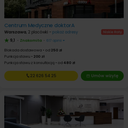
Centrum Medyczne doktorA
Warszawa
,
2 placówki -
pokaż adresy
9,1
Znakomita
•
•
617 opinii
Blokada dostawowa
od
250 zł
Punkcja stawu
200 zł
Punkcja stawu z konsultacją
od
480 zł
22 626
54 25
Umów wizytę