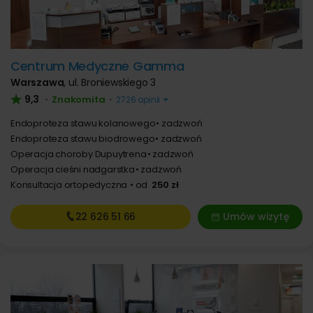
Centrum Medyczne Gamma
Warszawa
,
ul. Broniewskiego 3
9,3
Znakomita
•
•
2726 opinii
Endoproteza stawu kolanowego
zadzwoń
Endoproteza stawu biodrowego
zadzwoń
Operacja choroby Dupuytrena
zadzwoń
Operacja cieśni nadgarstka
zadzwoń
Konsultacja ortopedyczna
od
250 zł
22 626
51 66
Umów wizytę