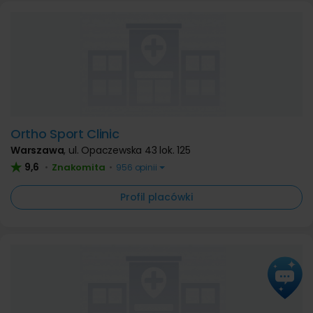
Ortho Sport Clinic
Warszawa
,
ul. Opaczewska 43 lok. 125
9,6
Znakomita
•
•
956 opinii
Profil placówki