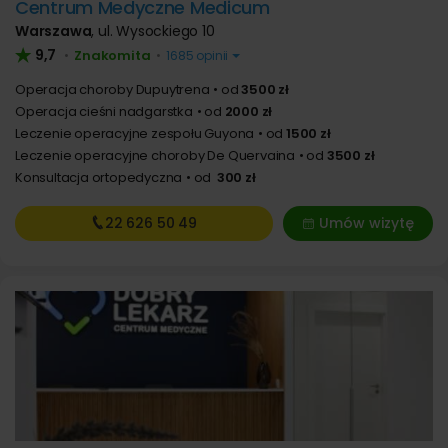
Centrum Medyczne Medicum
Warszawa
,
ul. Wysockiego 10
9,7
Znakomita
•
•
1685 opinii
Operacja choroby Dupuytrena
od
3500 zł
Operacja cieśni nadgarstka
od
2000 zł
Leczenie operacyjne zespołu Guyona
od
1500 zł
Leczenie operacyjne choroby De Quervaina
od
3500 zł
Konsultacja ortopedyczna
od
300 zł
22 626
50 49
Umów wizytę