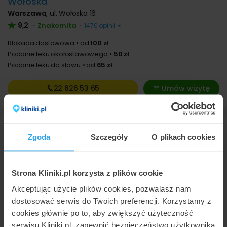
Wołoska
Warszawa
,
ul. Wołoska 16
9,2
Znakomita
•
•
1470 opinii
Blokada dostawowa
od
100 zł
Podanie leku okołostawowego
50 zł
Podanie leku do stawu
od
65 zł
22 626
53 65
Umów wizytę
Zgoda
Szczegóły
O plikach cookies
Strona Kliniki.pl korzysta z plików cookie
Akceptując użycie plików cookies, pozwalasz nam
dostosować serwis do Twoich preferencji. Korzystamy z
Medi Horizon Clinic
cookies głównie po to, aby zwiększyć użyteczność
Warszawa
,
ul. Domaniewska 39A
serwisu Kliniki.pl, zapewnić bezpieczeństwo użytkownika