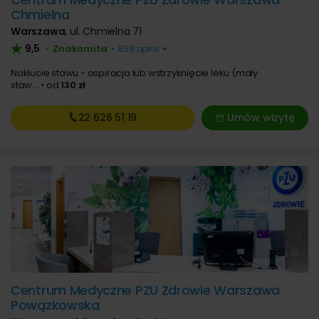
Chmielna
Warszawa
,
ul. Chmielna 71
9,5
Znakomita
•
•
839 opinii
Nakłucie stawu - aspiracja lub wstrzyknięcie leku (mały
staw...
od
130 zł
22 626
51 19
Umów wizytę
Centrum Medyczne PZU Zdrowie Warszawa
Powązkowska