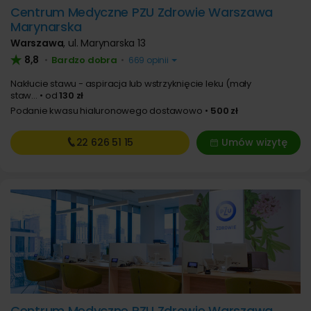
Centrum Medyczne PZU Zdrowie Warszawa
Marynarska
Warszawa
,
ul. Marynarska 13
8,8
Bardzo dobra
•
•
669 opinii
Nakłucie stawu - aspiracja lub wstrzyknięcie leku (mały
staw...
od
130 zł
Podanie kwasu hialuronowego dostawowo
500 zł
22 626
51 15
Umów wizytę
Centrum Medyczne PZU Zdrowie Warszawa