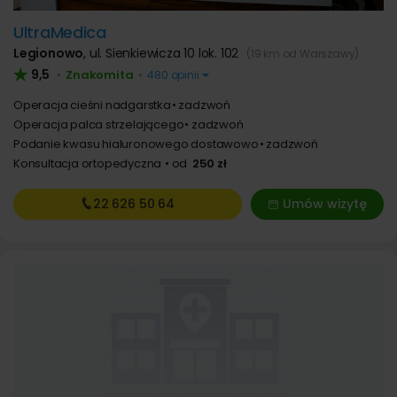
UltraMedica
Legionowo
,
ul. Sienkiewicza 10 lok. 102
(19 km od Warszawy)
9,5
Znakomita
•
•
480 opinii
Operacja cieśni nadgarstka
zadzwoń
Operacja palca strzelającego
zadzwoń
Podanie kwasu hialuronowego dostawowo
zadzwoń
Konsultacja ortopedyczna
od
250 zł
22 626
50 64
Umów wizytę