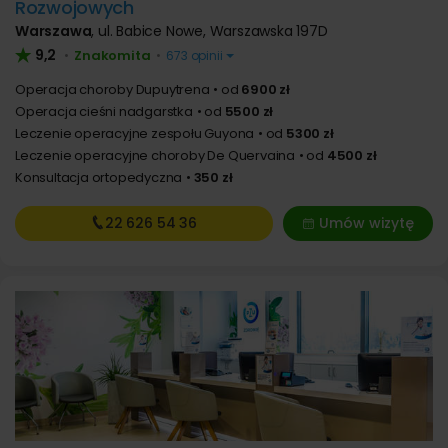
Rozwojowych
Warszawa
,
ul. Babice Nowe, Warszawska 197D
9,2
Znakomita
•
•
673 opinii
Operacja choroby Dupuytrena
od
6900 zł
Operacja cieśni nadgarstka
od
5500 zł
Leczenie operacyjne zespołu Guyona
od
5300 zł
Leczenie operacyjne choroby De Quervaina
od
4500 zł
Konsultacja ortopedyczna
350 zł
22 626
54 36
Umów wizytę