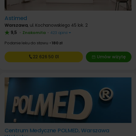
Astimed
Warszawa
,
ul. Kochanowskiego 45 lok. 2
9,5
Znakomita
•
•
423 opinii
Podanie leku do stawu
180 zł
22 626
50 01
Umów wizytę
Centrum Medyczne POLMED, Warszawa