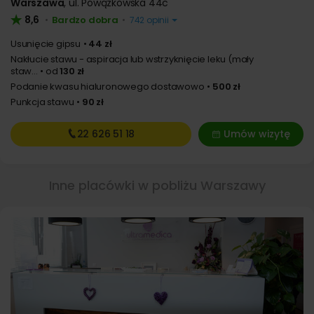
Warszawa
,
ul. Powązkowska 44c
8,6
Bardzo dobra
•
•
742 opinii
Usunięcie gipsu
44 zł
Nakłucie stawu - aspiracja lub wstrzyknięcie leku (mały
staw...
od
130 zł
Podanie kwasu hialuronowego dostawowo
500 zł
Punkcja stawu
90 zł
22 626
51 18
Umów wizytę
Inne placówki w pobliżu Warszawy