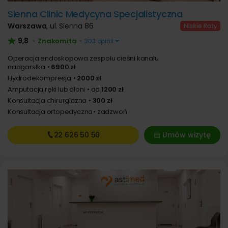
Sienna Clinic Medycyna Specjalistyczna
Warszawa
,
ul. Sienna 86
9,8
Znakomita
•
•
303 opinii
Operacja endoskopowa zespołu cieśni kanału
nadgarstka
6900 zł
Hydrodekompresja
2000 zł
Amputacja ręki lub dłoni
od
1200 zł
Konsultacja chirurgiczna
300 zł
Konsultacja ortopedyczna
zadzwoń
22 626
50 50
Umów wizytę