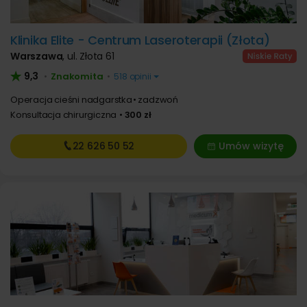
Klinika Elite - Centrum Laseroterapii (Złota)
Warszawa
,
ul. Złota 61
9,3
Znakomita
•
•
518 opinii
Operacja cieśni nadgarstka
zadzwoń
Konsultacja chirurgiczna
300 zł
22 626
50 52
Umów wizytę