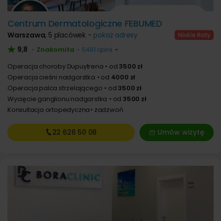
Centrum Dermatologiczne FEBUMED
Warszawa
,
5 placówek -
pokaż adresy
9,8
Znakomita
•
•
5481 opinii
Operacja choroby Dupuytrena
od
3500 zł
Operacja cieśni nadgarstka
od
4000 zł
Operacja palca strzelającego
od
3500 zł
Wycięcie ganglionu nadgarstka
od
3500 zł
Konsultacja ortopedyczna
zadzwoń
22 626
50 08
Umów wizytę