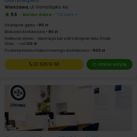
Warszawa
,
ul. Górnośląska 4a
8,6
Bardzo dobra
•
•
729 opinii
Usunięcie gipsu
80 zł
Blokada dostawowa
80 zł
Nakłucie stawu - aspiracja lub wstrzyknięcie leku (mały
staw...
od
130 zł
Podanie kwasu hialuronowego dostawowo
500 zł
22 626
51 60
Umów wizytę