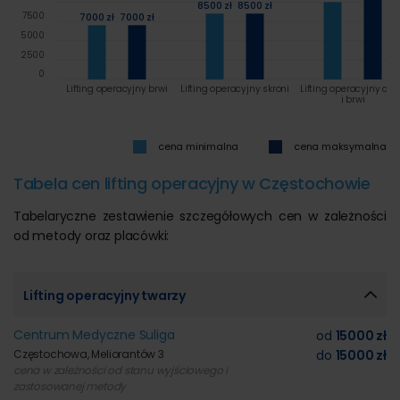
8500 zł
8500 zł
7500
7000 zł
7000 zł
5000
2500
0
Lifting operacyjny brwi
Lifting operacyjny skroni
Lifting operacyjny czo
i brwi
cena minimalna
cena maksymalna
Tabela cen lifting operacyjny w Częstochowie
Tabelaryczne zestawienie szczegółowych cen w zależności
od metody oraz placówki:
Lifting operacyjny twarzy
Centrum Medyczne Suliga
od
15000 zł
Częstochowa, Meliorantów 3
do
15000 zł
cena w zależności od stanu wyjściowego i
zastosowanej metody