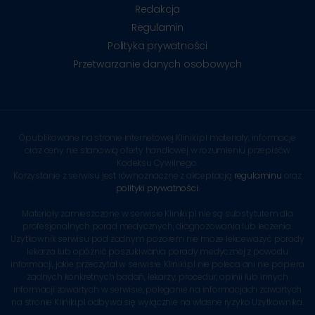
Redakcja
Regulamin
Polityka prywatności
Przetwarzanie danych osobowych
Opublikowane na stronie internetowej Kliniki.pl materiały, informacje
oraz ceny nie stanowią oferty handlowej w rozumieniu przepisów
Kodeksu Cywilnego.
Korzystanie z serwisu jest równoznaczne z akceptacją
regulaminu
oraz
polityki prywatności
.
Materiały zamieszczone w serwisie Kliniki.pl nie są substytutem dla
profesjonalnych porad medycznych, diagnozowania lub leczenia.
Użytkownik serwisu pod żadnym pozorem nie może lekceważyć porady
lekarza lub opóźnić poszukiwania porady medycznej z powodu
informacji, jakie przeczytał w serwisie. Kliniki.pl nie poleca ani nie popiera
żadnych konkretnych badań, lekarzy, procedur, opinii lub innych
informacji zawartych w serwisie, poleganie na informacjach zawartych
na stronie Kliniki.pl odbywa się wyłącznie na własne ryzyko Użytkownika.