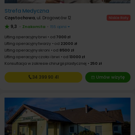
Strefa Medyczna
Częstochowa
,
ul. Drogowców 12
9,3
Znakomita
•
•
155 opinii
Lifting operacyjny brwi
od
7000 zł
Lifting operacyjny twarzy
od
22000 zł
Lifting operacyjny skroni
od
8500 zł
Lifting operacyjny czoła i brwi
od
13000 zł
Konsultacja w zakresie chirurgii plastycznej
250 zł
34 399
90 41
Umów wizytę