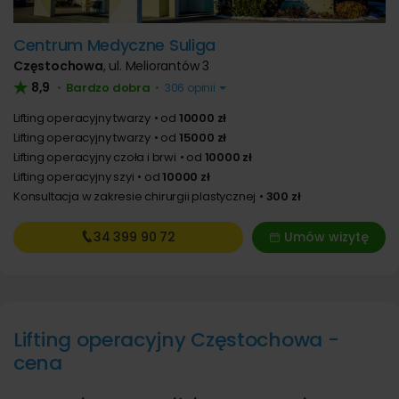
Centrum Medyczne Suliga
Częstochowa
,
ul. Meliorantów 3
8,9
Bardzo dobra
•
•
306 opinii
Lifting operacyjny twarzy
od
10000 zł
Lifting operacyjny twarzy
od
15000 zł
Lifting operacyjny czoła i brwi
od
10000 zł
Lifting operacyjny szyi
od
10000 zł
Konsultacja w zakresie chirurgii plastycznej
300 zł
34 399
90 72
Umów wizytę
Lifting operacyjny Częstochowa -
cena