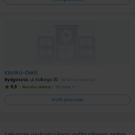
Klonko-Dent
Bydgoszcz
,
ul. Kolbego 30
(47 km od Torunia)
8,9
Bardzo dobra
•
•
60 opinii
Profil placówki
Lekarze wykonujący odbudowa zęba