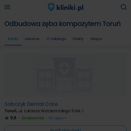
Odbudowa zęba kompozytem Toruń
Kliniki
Lekarze
O zabiegu
Efekty
Mapa
Sobczyk Dental Care
Toruń
,
ul. Łukasza Watzenrodego 5 lok. 1
9,6
Znakomita
•
•
96 opinii
Profil placówki