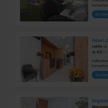
Odbudow
Konsultac
Szczegó
New Lo
Lublin
,
ul
9,5
/ 10
Odbudow
Konsultac
Szczegó
Implan
Warsza