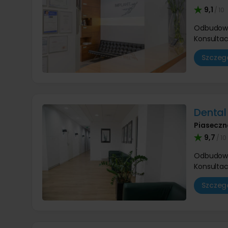
9,1
/ 10
Odbudow
Konsultac
Szczegó
Dental 
Piaseczn
9,7
/ 10
Odbudow
Konsultac
Szczegó