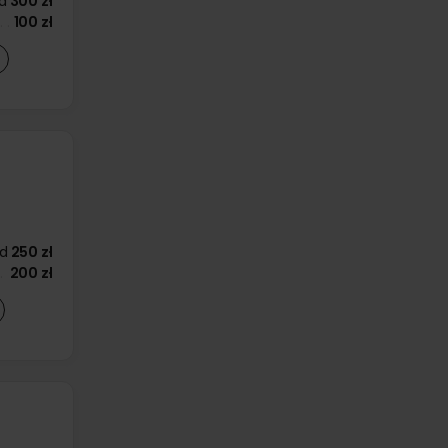
d
300 zł
100 zł
d
250 zł
200 zł