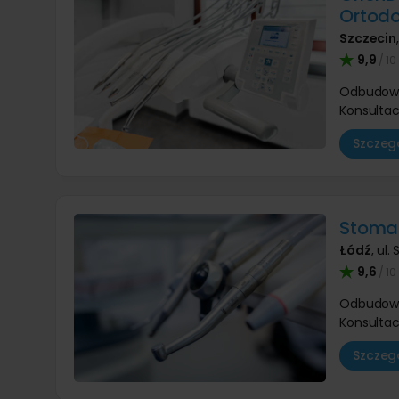
Ortodo
Szczecin
9,9
/ 10
Odbudow
Konsultac
Szczegó
Stomat
Łódź
,
ul.
9,6
/ 10
Odbudow
Konsultac
Szczegó