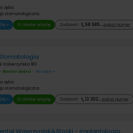
a zęba
ja stomatologiczna
58 585
…
ły »
Umów wizytę
Zadzwoń:
pokaż
numer
Stomatologia
ul. Kobierzyńska 183
Bardzo dobra
•
•
146 opinii
a zęba
ja stomatologiczna
12 202
…
ły »
Umów wizytę
Zadzwoń:
pokaż
numer
ental Wawrzyniak&Stocki - Implantologia,