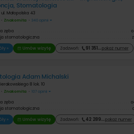
ncja, Stomatologia
,
ul. Małopolska 43
Znakomita
•
•
340 opinii
a zęba
o
ja stomatologiczna
91 351
…
ły »
Umów wizytę
Zadzwoń:
pokaż
numer
ologia Adam Michalski
 Sierakowskiego 8 lok. 10
Znakomita
•
•
107 opinii
a zęba
o
ja stomatologiczna
42 289
…
ły »
Umów wizytę
Zadzwoń:
pokaż
numer