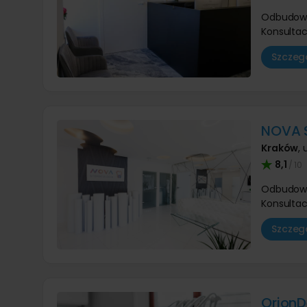
Odbudow
Konsultac
Szczegó
NOVA 
Kraków
,
8,1
/ 10
Odbudow
Konsultac
Szczegó
OrionD