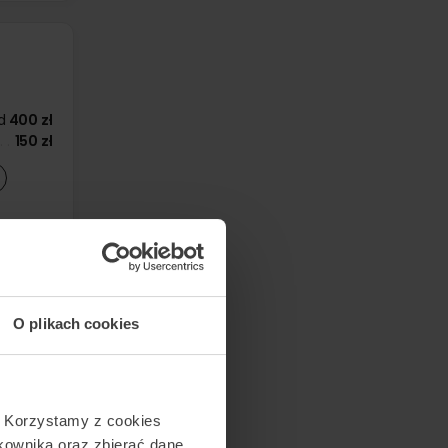
d
400 zł
150 zł
O plikach cookies
525 zł
170 zł
. Korzystamy z cookies
tkownika oraz zbierać dane