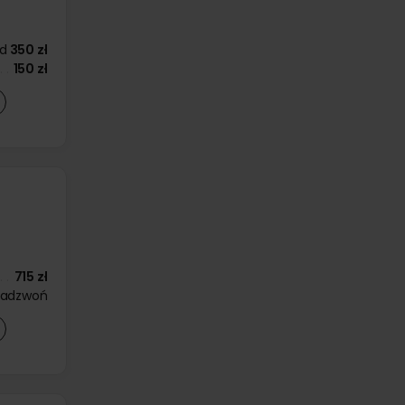
d
350 zł
150 zł
715 zł
zadzwoń