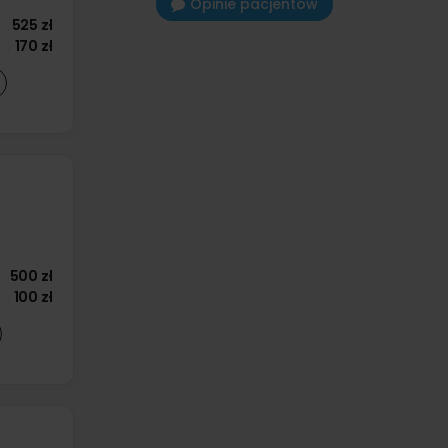
Opinie pacjentów
525 zł
170 zł
500 zł
100 zł