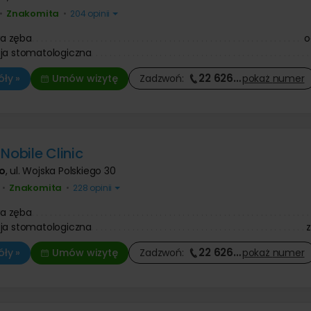
Znakomita
•
•
204 opinii
a zęba
o
ja stomatologiczna
22 626
…
ły »
Umów wizytę
Zadzwoń:
pokaż
numer
Nobile Clinic
o
,
ul. Wojska Polskiego 30
Znakomita
•
•
228 opinii
a zęba
ja stomatologiczna
22 626
…
ły »
Umów wizytę
Zadzwoń:
pokaż
numer