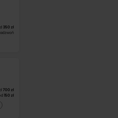
d
350 zł
zadzwoń
d
700 zł
od
150 zł