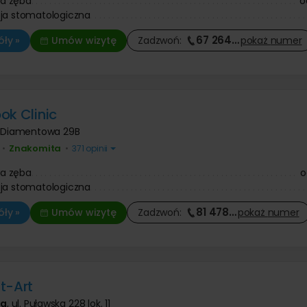
a zęba
o
ja stomatologiczna
67 264
…
ły »
Umów wizytę
Zadzwoń:
pokaż
numer
ok Clinic
. Diamentowa 29B
Znakomita
•
•
371 opinii
a zęba
o
ja stomatologiczna
81 478
…
ły »
Umów wizytę
Zadzwoń:
pokaż
numer
t-Art
wa
,
ul. Puławska 228 lok. 11