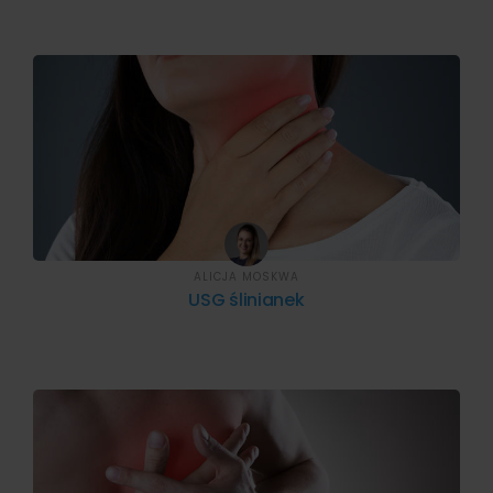
ALICJA MOSKWA
USG ślinianek