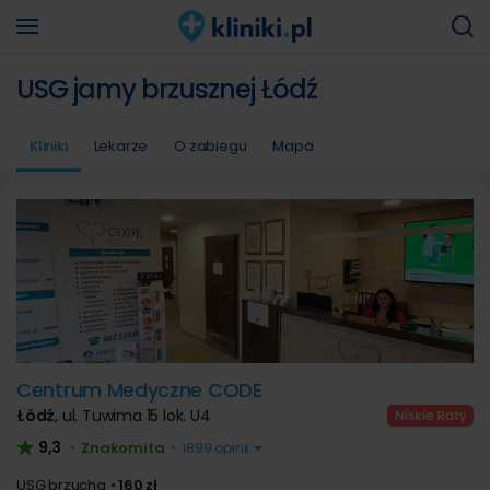
USG jamy brzusznej Łódź
Kliniki
Lekarze
O zabiegu
Mapa
Centrum Medyczne CODE
Łódź
,
ul. Tuwima 15 lok. U4
9,3
Znakomita
•
•
1899 opinii
USG brzucha
160 zł