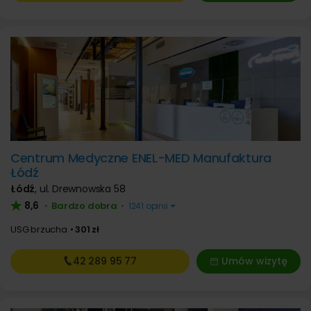
Centrum Medyczne ENEL-MED Manufaktura
Łódź
Łódź
,
ul. Drewnowska 58
8,6
Bardzo dobra
•
•
1241 opinii
USG brzucha
301 zł
42 289
95 77
Umów wizytę