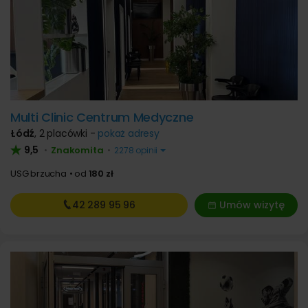
Multi Clinic Centrum Medyczne
Łódź
,
2 placówki -
pokaż adresy
9,5
Znakomita
•
•
2278 opinii
USG brzucha
od
180 zł
42 289
95 96
Umów wizytę