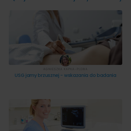
AGNIESZKA KAPKA-PLEWA
USG jamy brzusznej - wskazania do badania