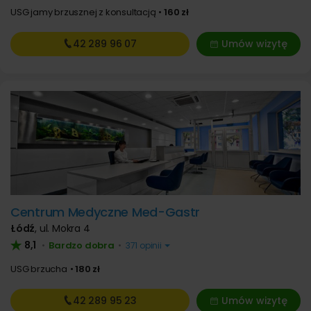
USG jamy brzusznej z konsultacją
160 zł
42 289
96 07
Umów wizytę
Centrum Medyczne Med-Gastr
Łódź
,
ul. Mokra 4
8,1
Bardzo dobra
•
•
371 opinii
USG brzucha
180 zł
42 289
95 23
Umów wizytę