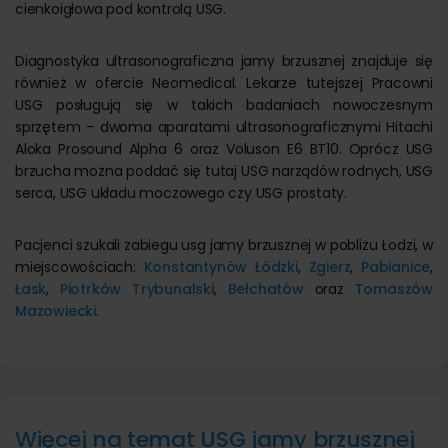
cienkoigłowa pod kontrolą USG.
Diagnostyka ultrasonograficzna jamy brzusznej znajduje się
również w ofercie Neomedical. Lekarze tutejszej Pracowni
USG posługują się w takich badaniach nowoczesnym
sprzętem - dwoma aparatami ultrasonograficznymi Hitachi
Aloka Prosound Alpha 6 oraz Voluson E6 BT10. Oprócz USG
brzucha można poddać się tutaj USG narządów rodnych, USG
serca, USG układu moczowego czy USG prostaty.
Pacjenci szukali zabiegu usg jamy brzusznej w pobliżu Łodzi, w
miejscowościach:
Konstantynów Łódzki
,
Zgierz
,
Pabianice
,
Łask
,
Piotrków Trybunalski
,
Bełchatów
oraz
Tomaszów
Mazowiecki
.
Więcej na temat USG jamy brzusznej