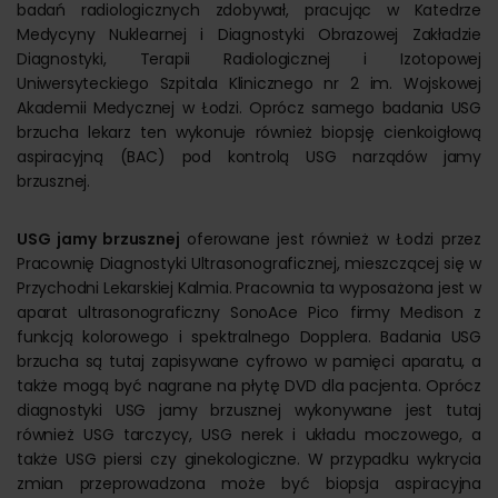
badań radiologicznych zdobywał, pracując w Katedrze
Medycyny Nuklearnej i Diagnostyki Obrazowej Zakładzie
Diagnostyki, Terapii Radiologicznej i Izotopowej
Uniwersyteckiego Szpitala Klinicznego nr 2 im. Wojskowej
Akademii Medycznej w Łodzi. Oprócz samego badania USG
brzucha lekarz ten wykonuje również biopsję cienkoigłową
aspiracyjną (BAC) pod kontrolą USG narządów jamy
brzusznej.
USG jamy brzusznej
oferowane jest również w Łodzi przez
Pracownię Diagnostyki Ultrasonograficznej, mieszczącej się w
Przychodni Lekarskiej Kalmia. Pracownia ta wyposażona jest w
aparat ultrasonograficzny SonoAce Pico firmy Medison z
funkcją kolorowego i spektralnego Dopplera. Badania USG
brzucha są tutaj zapisywane cyfrowo w pamięci aparatu, a
także mogą być nagrane na płytę DVD dla pacjenta. Oprócz
diagnostyki USG jamy brzusznej wykonywane jest tutaj
również USG tarczycy, USG nerek i układu moczowego, a
także USG piersi czy ginekologiczne. W przypadku wykrycia
zmian przeprowadzona może być biopsja aspiracyjna