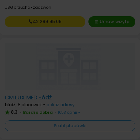
USG brzucha
zadzwoń
42 289
95 09
Umów wizytę
CM LUX MED Łódź
Łódź
,
8 placówek -
pokaż adresy
8,3
Bardzo dobra
•
•
1053 opinii
Profil placówki