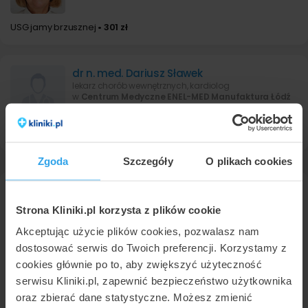
USG jamy brzusznej
• 301 zł
dr n. med. Dariusz Sławek
lekarz chorób wewnętrznych, kardiolog
w
Centrum Medyczne ENEL-MED Manufaktura Łódź
USG jamy brzusznej
• 301 zł
Zgoda
Szczegóły
O plikach cookies
USG jamy brzusznej w Łodzi - gdzie
Strona Kliniki.pl korzysta z plików cookie
najlepiej?
Akceptując użycie plików cookies, pozwalasz nam
dostosować serwis do Twoich preferencji. Korzystamy z
W trakcie badania USG jamy brzusznej lekarz może ocenić
strukturę organów wewnętrznych brzucha, takich jak nerki,
cookies głównie po to, aby zwiększyć użyteczność
wątroba, pęcherzyk żółciowy, trzustka i śledziona, a także
serwisu Kliniki.pl, zapewnić bezpieczeństwo użytkownika
aorta brzuszna i inne naczynia, umiejscowione w brzuchu.
oraz zbierać dane statystyczne. Możesz zmienić