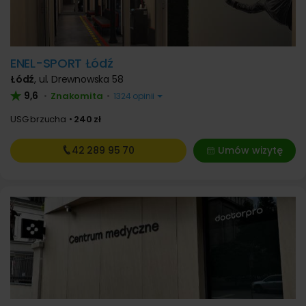
ENEL-SPORT Łódź
Łódź
,
ul. Drewnowska 58
9,6
Znakomita
•
•
1324 opinii
USG brzucha
240 zł
42 289
95 70
Umów wizytę