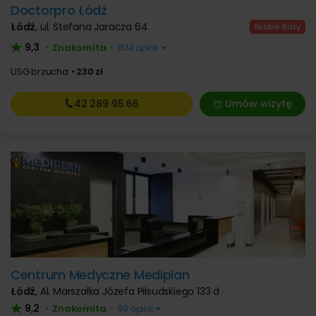
Doctorpro Łódź
Łódź
,
ul. Stefana Jaracza 64
9,3
Znakomita
•
•
1514 opinii
USG brzucha
230 zł
42 289
95 66
Umów wizytę
Centrum Medyczne Mediplan
Łódź
,
Al. Marszałka Józefa Piłsudskiego 133 d
9,2
Znakomita
•
•
99 opinii