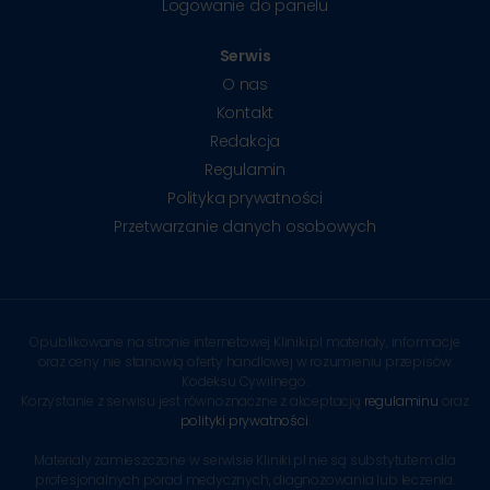
Logowanie do panelu
Serwis
O nas
Kontakt
Redakcja
Regulamin
Polityka prywatności
Przetwarzanie danych osobowych
Opublikowane na stronie internetowej Kliniki.pl materiały, informacje
oraz ceny nie stanowią oferty handlowej w rozumieniu przepisów
Kodeksu Cywilnego.
Korzystanie z serwisu jest równoznaczne z akceptacją
regulaminu
oraz
polityki prywatności
.
Materiały zamieszczone w serwisie Kliniki.pl nie są substytutem dla
profesjonalnych porad medycznych, diagnozowania lub leczenia.