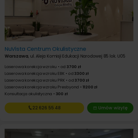
NuVista Centrum Okulistyczne
Warszawa
,
ul. Aleja Komisji Edukacji Narodowej 85 lok. U05
Laserowa korekcja wzroku
od
3700 zł
Laserowa korekcja wzroku EBK
od
3300 zł
Laserowa korekcja wzroku PRK
od
3700 zł
Laserowa korekcja wzroku Presbyond
11200 zł
Konsultacja okulistyczna
300 zł
22 626
55 48
Umów wizytę