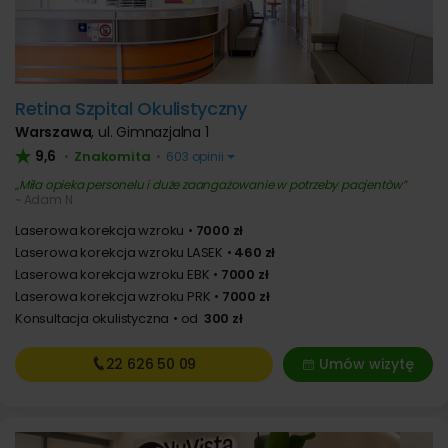
Retina Szpital Okulistyczny
Warszawa
,
ul. Gimnazjalna 1
9,6
Znakomita
•
•
603 opinii
Miła opieka personelu i duże zaangażowanie w potrzeby pacjentòw
~ Adam N
Laserowa korekcja wzroku
7000 zł
Laserowa korekcja wzroku LASEK
460 zł
Laserowa korekcja wzroku EBK
7000 zł
Laserowa korekcja wzroku PRK
7000 zł
Konsultacja okulistyczna
od
300 zł
22 626
50 09
Umów wizytę