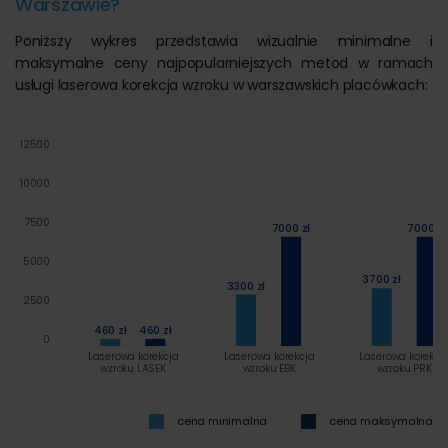
Warszawie?
Poniższy wykres przedstawia wizualnie minimalne i
maksymalne ceny najpopularniejszych metod w ramach
usługi laserowa korekcja wzroku w warszawskich placówkach:
12500
10000
7500
7000 zł
7000 zł
5000
3700 zł
3300 zł
2500
460 zł
460 zł
0
Laserowa korekcja
Laserowa korekcja
Laserowa korekcj
wzroku LASEK
wzroku EBK
wzroku PRK
cena minimalna
cena maksymalna