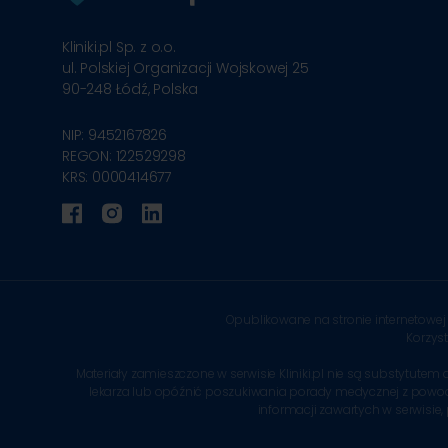
Kliniki.pl Sp. z o.o.
ul. Polskiej Organizacji Wojskowej 25
90-248
Łódź, Polska
NIP: 9452167826
REGON: 122529298
KRS: 0000414677
Opublikowane na stronie internetowej 
Korzys
Materiały zamieszczone w serwisie Kliniki.pl nie są substytu
lekarza lub opóźnić poszukiwania porady medycznej z powodu in
informacji zawartych w serwisie,