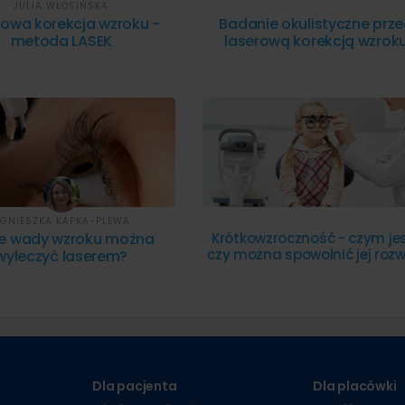
JULIA WŁOSIŃSKA
rowa korekcja wzroku -
Badanie okulistyczne prz
metoda LASEK
laserową korekcją wzrok
GNIESZKA KAPKA-PLEWA
ie wady wzroku można
Krótkowzroczność - czym jes
czy można spowolnić jej rozw
wyleczyć laserem?
Dla pacjenta
Dla placówki