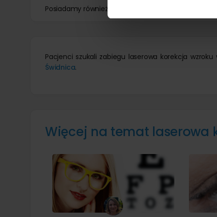
Posiadamy również ofertę w 19 innych miastach. S
Pacjenci szukali zabiegu laserowa korekcja wzroku
Świdnica
.
Więcej na temat laserowa 