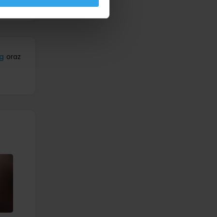
g
oraz