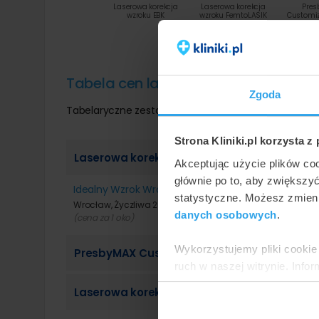
Laserowa korekcja
Laserowa korekcja
Pre
wzroku EBK
wzroku FemtoLASIK
Customi
free S
Tabela cen laserowa korekcja wzro
Zgoda
Tabelaryczne zestawienie szczegółowych cen w zal
Strona Kliniki.pl korzysta z
Laserowa korekcja wzroku FemtoLASIK
Akceptując użycie plików co
głównie po to, aby zwiększy
Idealny Wzrok Wrocław
statystyczne. Możesz zmieni
Wrocław, Życzliwa 29
danych osobowych
.
(cena za 1 oko)
Wykorzystujemy pliki cookie 
PresbyMAX Customized touch-free SmartSu
ruch w naszej witrynie. Inf
reklamowym i analitycznym. 
Laserowa korekcja wzroku EBK
uzyskanymi podczas korzysta