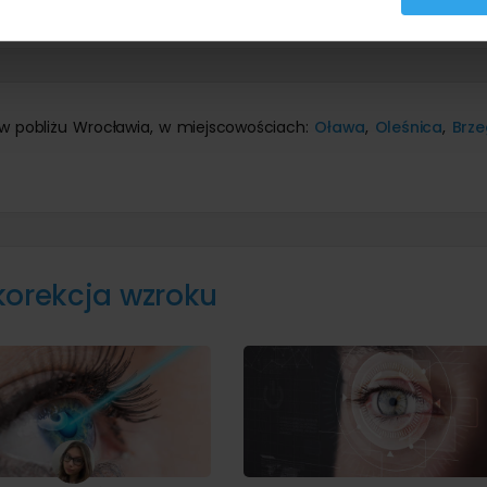
prawdź
ceny laserowa korekcja wzroku
w innych miastach.
 w pobliżu Wrocławia, w miejscowościach:
Oława
,
Oleśnica
,
Brze
korekcja wzroku