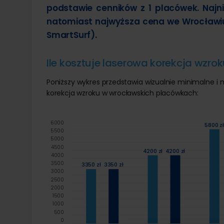
podstawie cenników z 1 placówek. Najn
natomiast najwyższa cena we Wrocławi
SmartSurf).
Ile kosztuje laserowa korekcja wzr
Poniższy wykres przedstawia wizualnie minimalne 
korekcja wzroku w wrocławskich placówkach:
6000
5800 z
5500
5000
4500
4200 zł
4200 zł
4000
3500
3350 zł
3350 zł
3000
2500
2000
1500
1000
500
0