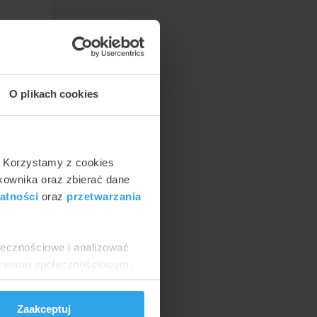
symalna
O plikach cookies
. Korzystamy z cookies
tkownika oraz zbierać dane
00 zł
atności
oraz
przetwarzania
ołecznościowe i analizować
artnerom społecznościowym,
anymi od Ciebie lub
Zaakceptuj