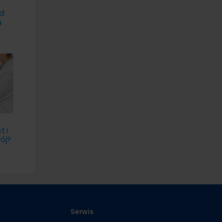
ed
u
t i
ój?
Serwis