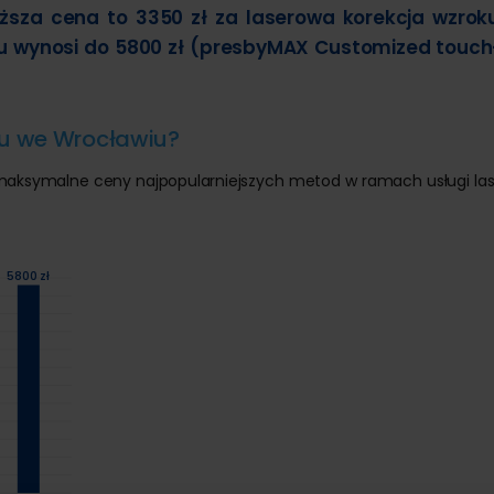
iższa cena to 3350 zł za laserowa korekcja wzrok
u wynosi do 5800 zł (presbyMAX Customized touch
oku we Wrocławiu?
i maksymalne ceny najpopularniejszych metod w ramach usługi la
ł
5800 zł