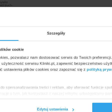
sbyMAX
zed touch-
martSurf
cena minimalna
cena mak
ku we Wrocławiu
Szczegóły
eżności od metody oraz placówki:
 plików cookie
okies, pozwalasz nam dostosować serwis do Twoich preferencji
ć użyteczność serwisu Kliniki.pl, zapewnić bezpieczeństwo uży
42
ć ustawienia plików cookies oraz zapoznać się z
polityką pryw
do spersonalizowania treści i reklam, aby oferować funkcje sp
rf
ormacje o tym, jak korzystasz z naszej witryny, udostępniamy p
Partnerzy mogą połączyć te informacje z innymi danymi otrzym
nia z ich usług.
Edytuj ustawienia