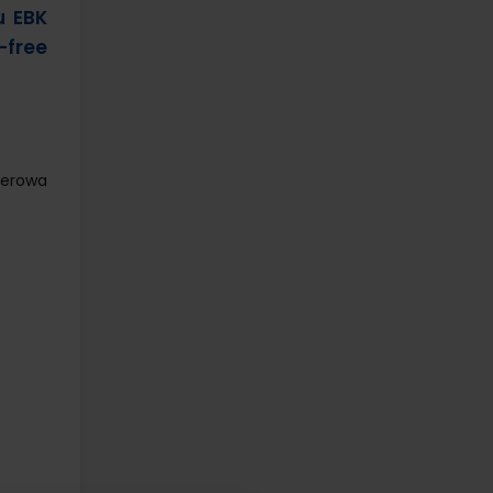
u EBK
-free
serowa