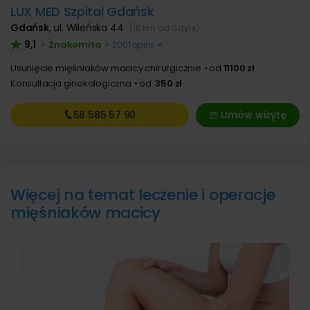
LUX MED Szpital Gdańsk
Gdańsk
,
ul. Wileńska 44
(18 km od Gdyni)
9,1
Znakomita
•
•
2001 opinii
Usunięcie mięśniaków macicy chirurgicznie
od
11100 zł
Konsultacja ginekologiczna
od
350 zł
58 585
57 90
Umów wizytę
Więcej na temat leczenie i operacje
mięśniaków macicy