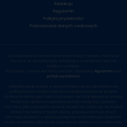
Redakcja
Regulamin
Polityka prywatności
Przetwarzanie danych osobowych
Opublikowane na stronie internetowej Kliniki.pl materiały, informacje
oraz ceny nie stanowią oferty handlowej w rozumieniu przepisów
Kodeksu Cywilnego.
Korzystanie z serwisu jest równoznaczne z akceptacją
regulaminu
oraz
polityki prywatności
.
Materiały zamieszczone w serwisie Kliniki.pl nie są substytutem dla
profesjonalnych porad medycznych, diagnozowania lub leczenia.
Użytkownik serwisu pod żadnym pozorem nie może lekceważyć porady
lekarza lub opóźnić poszukiwania porady medycznej z powodu
informacji, jakie przeczytał w serwisie. Kliniki.pl nie poleca ani nie popiera
żadnych konkretnych badań, lekarzy, procedur, opinii lub innych
informacji zawartych w serwisie, poleganie na informacjach zawartych
na stronie Kliniki.pl odbywa się wyłącznie na własne ryzyko Użytkownika.