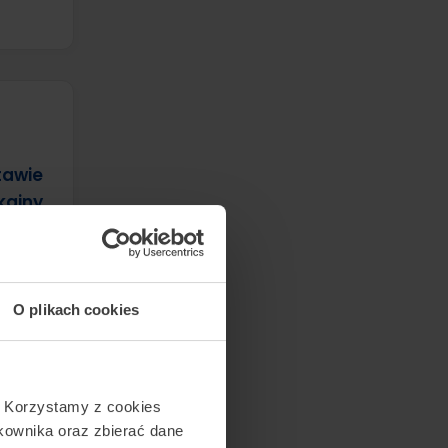
tawie
kainy
zji).
O plikach cookies
czenie
. Korzystamy z cookies
tkownika oraz zbierać dane