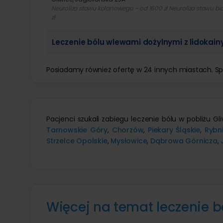
Neuroliza stawu kolanowego - od 1600 zł Neuroliza stawu bi
zł
Leczenie bólu wlewami dożylnymi z lidokain
Posiadamy również ofertę w 24 innych miastach. S
Pacjenci szukali zabiegu leczenie bólu w pobliżu G
Tarnowskie Góry
,
Chorzów
,
Piekary Śląskie
,
Rybn
Strzelce Opolskie
,
Mysłowice
,
Dąbrowa Górnicza
,
Więcej na temat leczenie b