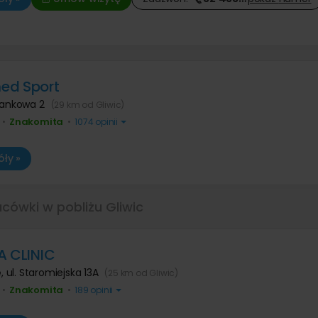
ed Sport
 Bankowa 2
(29 km od Gliwic)
Znakomita
•
•
1074 opinii
ły »
acówki w pobliżu Gliwic
A CLINIC
e
,
ul. Staromiejska 13A
(25 km od Gliwic)
Znakomita
•
•
189 opinii