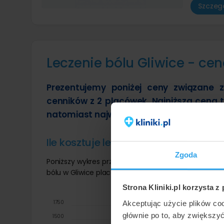
Szczegó
Leczenie bólu Gliwice - ce
Prezentujemy poniżej ceny związane 
cenników z 2 placówek. Najniższa cena t
natomiast najwyższa cena w Gliwicach wyn
Ile kosztuje leczenie bólu w Gliwicac
Zgoda
Poniższy wykres przedstawia wizualnie minimalne 
bólu w Gliwice placówkach:
Strona Kliniki.pl korzysta z
1750
Akceptując użycie plików co
1600 zł
1600 zł
głównie po to, aby zwiększy
1500