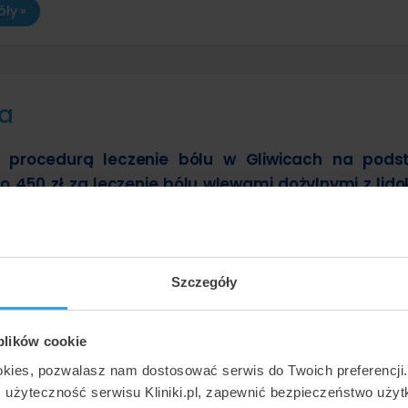
ły »
na
z procedurą leczenie bólu w Gliwicach na pods
o 450 zł za leczenie bólu wlewami dożylnymi z lido
osi do 1600 zł (leczenie bólu stawów metodą kriole
h?
Szczegóły
i maksymalne ceny najpopularniejszych metod w ramach usługi le
 plików cookie
okies, pozwalasz nam dostosować serwis do Twoich preferencji
ć użyteczność serwisu Kliniki.pl, zapewnić bezpieczeństwo uży