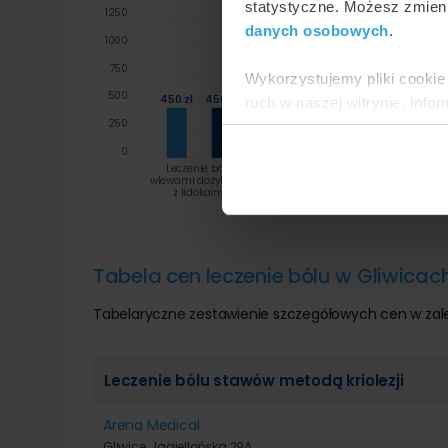
statystyczne. Możesz zmieni
1250
danych osobowych
.
1000
750
Wykorzystujemy pliki cookie 
500
450 zł
450 zł
ruch w naszej witrynie. Inf
250
reklamowym i analitycznym. 
uzyskanymi podczas korzysta
0
Leczenie bólu
Leczenie bólu
wlewami dożylnymi
stawów metodą
z lidokainy
kriolezji
Tabela cen leczenie bólu w Gliwicac
Tabelaryczne zestawienie szczegółowych cen w zal
Leczenie bólu stawów metodą kriolezji
Arena Medical
Gliwice, Jagiellońska 29A