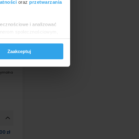
atności
oraz
przetwarzania
ołecznościowe i analizować
artnerom społecznościowym,
anymi od Ciebie lub
Zaakceptuj
symalna
00 zł