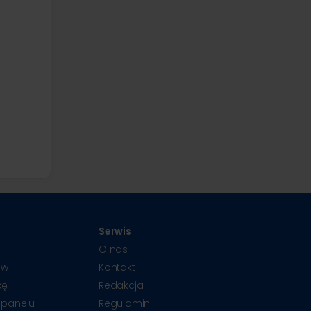
Serwis
O nas
ów
Kontakt
kę
Redakcja
 panelu
Regulamin