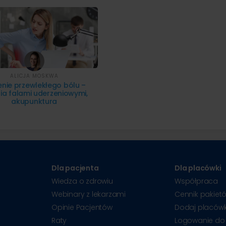
ALICJA MOSKWA
enie przewlekłego bólu –
ia falami uderzeniowymi,
akupunktura
Dla pacjenta
Dla placówki
Wiedza o zdrowiu
Współpraca
Webinary z lekarzami
Cennik pakiet
Opinie Pacjentów
Dodaj placów
Raty
Logowanie do