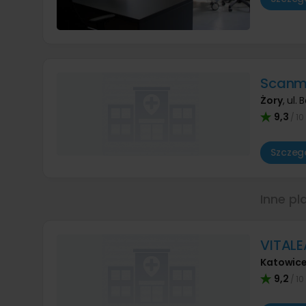
Scanm
Żory
,
ul.
9,3
/ 10
Szczegó
Inne pl
VITALE
Katowic
9,2
/ 10