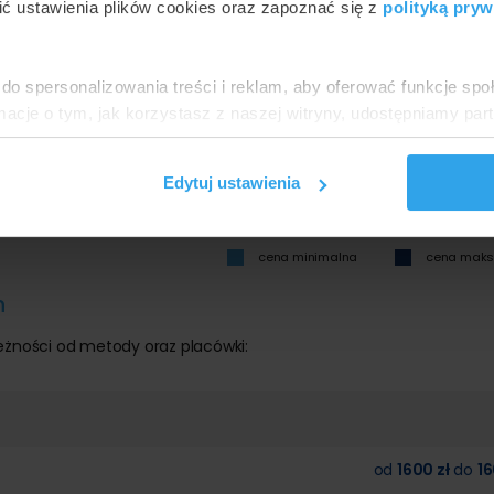
ć ustawienia plików cookies oraz zapoznać się z
polityką pryw
do spersonalizowania treści i reklam, aby oferować funkcje sp
ormacje o tym, jak korzystasz z naszej witryny, udostępniamy p
Partnerzy mogą połączyć te informacje z innymi danymi otrzym
nia z ich usług.
Edytuj ustawienia
cena minimalna
cena mak
h
eżności od metody oraz placówki:
od
1600 zł
do
16