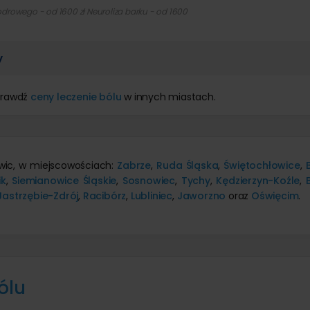
odrowego - od 1600 zł Neuroliza barku - od 1600
y
prawdź
ceny leczenie bólu
w innych miastach.
liwic, w miejscowościach:
Zabrze
,
Ruda Śląska
,
Świętochłowice
,
ik
,
Siemianowice Śląskie
,
Sosnowiec
,
Tychy
,
Kędzierzyn-Koźle
,
Jastrzębie-Zdrój
,
Racibórz
,
Lubliniec
,
Jaworzno
oraz
Oświęcim
.
ólu