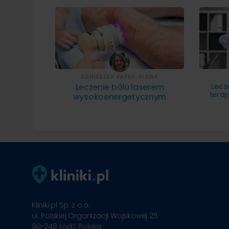
AGNIESZKA KAPKA-PLEWA
Leczenie bólu laserem
Lecz
terap
wysokoenergetycznym
Kliniki.pl Sp. z o.o.
ul. Polskiej Organizacji Wojskowej 25
90-248
Łódź, Polska